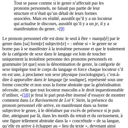
Tout se passe comme si le genre n’affectait pas les
pronoms personnels, ne faisait pas partie de leur
structure et n’était qu’un détail de leurs formes
associées. Mais en réalité, aussitôt qu’il y a un locuteur
qui actualise le discours, aussitôt qu’il y a un
je
, il y a
manifestation du genre. »
[9]
Le pronom personnel
elle
est donc le seul à être « marqu[é] par le
genre dans [sa] form[e] subjectiv[e] » : même si « le genre ne se
borne pas à se manifester à la troisième personne et que le traitement
de la catégorie de sexe dans le langage est loin de toucher
uniquement la troisième personne des pronoms personnels en
grammaire [et que] sous la dénomination de genre, la catégorie de
sexe imprègne tout le corps du langage et force chaque locuteur s’il
en est une, à proclamer son sexe physique (sociologique), c’est-à-
dire
à apparaître dans le langage
[je souligne], représenté sous une
forme concrète et non sous la forme abstraite que la généralisation
nécessite, celle que tout locuteur masculin a le droit inquestionnable
d’utiliser, »
[10]
je ferai le pari peut-être insensé d’essayer de montrer
comment dans
Le Ravissement de Lol V. Stein
, la présence du
pronom personnel
elle
arrive, en manifestant dans sa forme
subjective le genre, à le déréaliser par excès de présence si je puis
dire, atteignant par là, dans les motifs du retrait et du ravissement, à
une figure tellement abstraite dans la « concrétude » de sa langue,
qu’elle en arrive à échapper au « lieu du texte », devenant ainsi