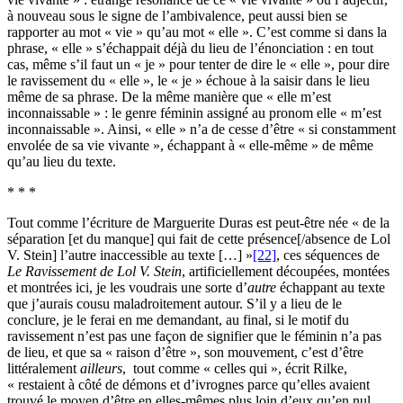
à nouveau sous le signe de l’ambivalence, peut aussi bien se
rapporter au mot « vie » qu’au mot « elle ». C’est comme si dans la
phrase, « elle » s’échappait déjà du lieu de l’énonciation : en tout
cas, même s’il faut un « je » pour tenter de dire le « elle », pour dire
le ravissement du « elle », le « je » échoue à la saisir dans le lieu
même de sa phrase. De la même manière que « elle m’est
inconnaissable » : le genre féminin assigné au pronom elle « m’est
inconnaissable ». Ainsi, « elle » n’a de cesse d’être « si constamment
envolée de sa vie vivante », échappant à « elle-même » de même
qu’au lieu du texte.
* * *
Tout comme l’écriture de Marguerite Duras est peut-être née « de la
séparation [et du manque] qui fait de cette présence[/absence de Lol
V. Stein] l’autre inaccessible au texte […] »
[22]
, ces séquences de
Le Ravissement de Lol V. Stein
, artificiellement découpées, montées
et montrées ici, je les voudrais une sorte d’
autre
échappant au texte
que j’aurais cousu maladroitement autour. S’il y a lieu de le
conclure, je le ferai en me demandant, au final, si le motif du
ravissement n’est pas une façon de signifier que le féminin n’a pas
de lieu, et que sa « raison d’être », son mouvement, c’est d’être
littéralement
ailleurs
, tout comme « celles qui », écrit Rilke,
« restaient à côté de démons et d’ivrognes parce qu’elles avaient
trouvé le moyen d’être en elles-mêmes plus loin d’eux qu’en nul