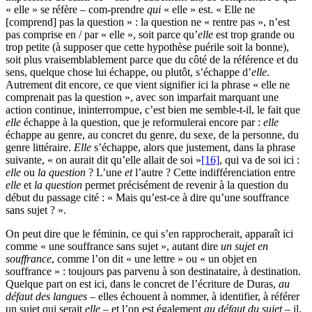
« elle » se réfère – com-prendre
qui
« elle » est. « Elle ne
[comprend] pas la question » : la question ne « rentre pas », n’est
pas comprise en / par « elle », soit parce qu’
elle
est trop grande ou
trop petite (à supposer que cette hypothèse puérile soit la bonne),
soit plus vraisemblablement parce que du côté de la référence et du
sens, quelque chose lui échappe, ou plutôt, s’échappe d’
elle
.
Autrement dit encore, ce que vient signifier ici la phrase « elle ne
comprenait pas la question », avec son imparfait marquant une
action continue, ininterrompue, c’est bien me semble-t-il, le fait que
elle
échappe à la question, que je reformulerai encore par :
elle
échappe au genre, au concret du genre, du sexe, de la personne, du
genre littéraire.
Elle
s’échappe, alors que justement, dans la phrase
suivante, « on aurait dit qu’elle allait de soi »
[16]
, qui va de soi ici :
elle
ou
la question
? L’une
et
l’autre ? Cette indifférenciation entre
elle
et
la question
permet précisément de revenir à la question du
début du passage cité : « Mais qu’est-ce à dire qu’une souffrance
sans sujet ? ».
On peut dire que le féminin, ce qui s’en rapprocherait, apparaît ici
comme « une souffrance sans sujet », autant dire
un sujet en
souffrance
, comme l’on dit « une lettre » ou « un objet en
souffrance » : toujours pas parvenu à son destinataire, à destination.
Quelque part on est ici, dans le concret de l’écriture de Duras,
au
défaut des langues
– elles échouent à nommer, à identifier, à référer
un sujet qui serait
elle
– et l’on est également
au défaut du sujet
– il,