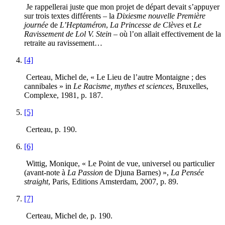
Je rappellerai juste que mon projet de départ devait s’appuyer
sur trois textes différents – la
Dixiesme nouvelle Première
journée
de
L’Heptaméron
,
La Princesse de Clèves
et
Le
Ravissement de Lol V. Stein
– où l’on allait effectivement de la
retraite au ravissement…
[4]
Certeau, Michel de, « Le Lieu de l’autre Montaigne ; des
cannibales » in
Le Racisme, mythes et sciences
, Bruxelles,
Complexe, 1981, p. 187.
[5]
Certeau, p. 190.
[6]
Wittig, Monique, « Le Point de vue, universel ou particulier
(avant-note à
La Passion
de Djuna Barnes) »,
La Pensée
straight
, Paris, Editions Amsterdam, 2007, p. 89.
[7]
Certeau, Michel de, p. 190.