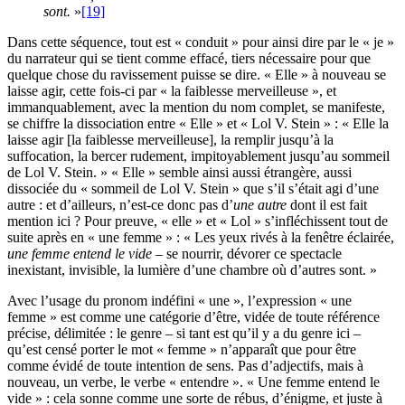
sont.
»
[19]
Dans cette séquence, tout est « conduit » pour ainsi dire par le « je »
du narrateur qui se tient comme effacé, tiers nécessaire pour que
quelque chose du ravissement puisse se dire. « Elle » à nouveau se
laisse agir, cette fois-ci par « la faiblesse merveilleuse », et
immanquablement, avec la mention du nom complet, se manifeste,
se chiffre la dissociation entre « Elle » et « Lol V. Stein » : « Elle la
laisse agir [la faiblesse merveilleuse], la remplir jusqu’à la
suffocation, la bercer rudement, impitoyablement jusqu’au sommeil
de Lol V. Stein. » « Elle » semble ainsi aussi étrangère, aussi
dissociée du « sommeil de Lol V. Stein » que s’il s’était agi d’une
autre : et d’ailleurs, n’est-ce donc pas d’
une autre
dont il est fait
mention ici ? Pour preuve, « elle » et « Lol » s’infléchissent tout de
suite après en « une femme » : « Les yeux rivés à la fenêtre éclairée,
une femme entend le vide
– se nourrir, dévorer ce spectacle
inexistant, invisible, la lumière d’une chambre où d’autres sont. »
Avec l’usage du pronom indéfini « une », l’expression « une
femme » est comme une catégorie d’être, vidée de toute référence
précise, délimitée : le genre – si tant est qu’il y a du genre ici –
qu’est censé porter le mot « femme » n’apparaît que pour être
comme évidé de toute intention de sens. Pas d’adjectifs, mais à
nouveau, un verbe, le verbe « entendre ». « Une femme entend le
vide » : cela sonne comme une sorte de rébus, d’énigme, et juste à