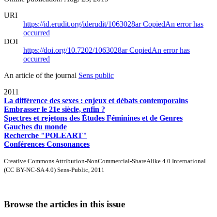
URI
https://id.erudit.org/iderudit/1063028ar
Copied
An error has
occurred
DOI
https://doi.org/10.7202/1063028ar
Copied
An error has
occurred
An article of the journal
Sens public
2011
La différence des sexes : enjeux et débats contemporains
Embrasser le 21e siècle, enfin ?
Spectres et rejetons des Études Féminines et de Genres
Gauches du monde
Recherche "POLEART"
Conférences Consonances
Creative Commons Attribution-NonCommercial-ShareAlike 4.0 International
(CC BY-NC-SA 4.0) Sens-Public, 2011
Browse the articles in this issue