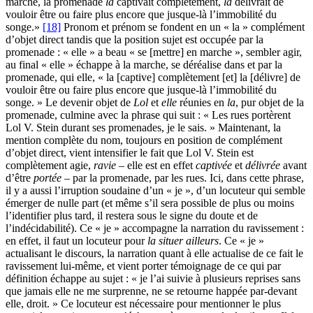
marche, la promenade
la
captivait complètement,
la
délivrait de
vouloir être ou faire plus encore que jusque-là l’immobilité du
songe.»
[18]
Pronom et prénom se fondent en un « la » complément
d’objet direct tandis que la position sujet est occupée par la
promenade : « elle » a beau « se [mettre] en marche », sembler agir,
au final « elle » échappe à la marche, se déréalise dans et par la
promenade, qui elle, « la [captive] complètement [et] la [délivre] de
vouloir être ou faire plus encore que jusque-là l’immobilité du
songe. » Le devenir objet de
Lol
et
elle
réunies en
la
, pur objet de la
promenade, culmine avec la phrase qui suit : « Les rues portèrent
Lol V. Stein durant ses promenades, je le sais. » Maintenant, la
mention complète du nom, toujours en position de complément
d’objet direct, vient intensifier le fait que Lol V. Stein est
complètement agie,
ravie
– elle est en effet
captivée
et
délivrée
avant
d’être
portée –
par la promenade, par les rues. Ici, dans cette phrase,
il y a aussi l’irruption soudaine d’un « je », d’un locuteur qui semble
émerger de nulle part (et même s’il sera possible de plus ou moins
l’identifier plus tard, il restera sous le signe du doute et de
l’indécidabilité). Ce « je » accompagne la narration du ravissement :
en effet, il faut un locuteur pour
la situer ailleurs
. Ce « je »
actualisant le discours, la narration quant à elle actualise de ce fait le
ravissement lui-même, et vient porter témoignage de ce qui par
définition échappe au sujet : « je l’ai suivie à plusieurs reprises sans
que jamais elle ne me surprenne, ne se retourne happée par-devant
elle, droit. » Ce locuteur est nécessaire pour mentionner le plus