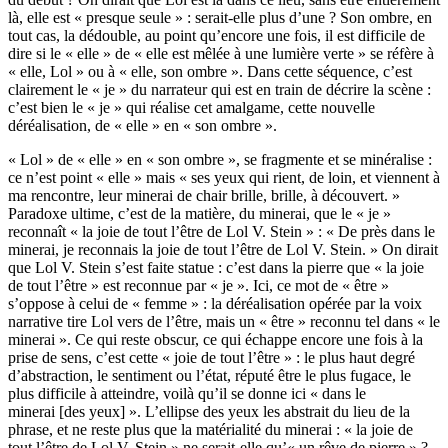
là, elle est « presque seule » : serait-elle plus d’une ? Son ombre, en
tout cas, la dédouble, au point qu’encore une fois, il est difficile de
dire si le « elle » de « elle est mêlée à une lumière verte » se réfère à
« elle, Lol » ou à « elle, son ombre ». Dans cette séquence, c’est
clairement le « je » du narrateur qui est en train de décrire la scène :
c’est bien le « je » qui réalise cet amalgame, cette nouvelle
déréalisation, de « elle » en « son ombre ».
« Lol » de « elle » en « son ombre », se fragmente et se minéralise :
ce n’est point « elle » mais « ses yeux qui rient, de loin, et viennent à
ma rencontre, leur minerai de chair brille, brille, à découvert. »
Paradoxe ultime, c’est de la matière, du minerai, que le « je »
reconnaît « la joie de tout l’être de Lol V. Stein » : « De près dans le
minerai, je reconnais la joie de tout l’être de Lol V. Stein. » On dirait
que Lol V. Stein s’est faite statue : c’est dans la pierre que « la joie
de tout l’être » est reconnue par « je ». Ici, ce mot de « être »
s’oppose à celui de « femme » : la déréalisation opérée par la voix
narrative tire Lol vers de l’être, mais un « être » reconnu tel dans « le
minerai ». Ce qui reste obscur, ce qui échappe encore une fois à la
prise de sens, c’est cette « joie de tout l’être » : le plus haut degré
d’abstraction, le sentiment ou l’état, réputé être le plus fugace, le
plus difficile à atteindre, voilà qu’il se donne ici « dans le
minerai [des yeux] ». L’ellipse des yeux les abstrait du lieu de la
phrase, et ne reste plus que la matérialité du minerai : « la joie de
tout l’être de Lol V. Stein » ne serait-elle qu’« un rêve de pierre » ?