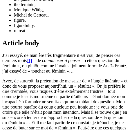
the feminin,
Monique Wittig,
Michel de Certeau,
figure,
figurability,
retreat
Article body
J’ai essayé, de manière très fragmentaire il est vrai, de penser ces
derniers mois
[1]
– de
commencer à penser
– cette « question du
féminin », ou plutôt, comme l’avait si joliment formulé Anaïs Frantz,
j’ai essayé de « toucher au féminin »…
Avec, de surcroît, la prétention de me saisir de « l’angle littéraire » et
donc de vous proposer aujourd’hui, un « résultat ». Or, je préfère le
dire d’emblée, vous risquez d’être extrêmement frustrés – tout
comme je le suis moi-même en partie d’ailleurs – étant donnée mon
incapacité à formuler ne serait-ce qu’un semblant de question. Mon
titre pourra paraître du coup quelque peu ironique : je vous prie de
croire que telle n’était point mon intention. Mais il se trouve que j’en
suis encore à tenter de m’approcher de la question de « la question
du féminin »… Et il me faut partir de ce constat : je trébuche, je ne
cesse de buter sur ce mot de « féminin ». Peut-être que ces quelques