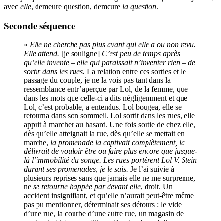
avec
elle
, demeure question, demeure
la question
.
Seconde séquence
«
Elle ne cherche pas plus avant qui elle a ou non revu.
Elle attend.
[je souligne]
C’est peu de temps après
qu’elle invente
–
elle qui paraissait n’inventer rien – de
sortir dans les rues.
La relation entre ces sorties et le
passage du couple, je ne la vois pas tant dans la
ressemblance entr’aperçue par Lol, de la femme, que
dans les mots que celle-ci a dits négligemment et que
Lol, c’est probable, a entendus. Lol bougea, elle se
retourna dans son sommeil. Lol sortit dans les rues, elle
apprit à marcher au hasard. Une fois sortie de chez elle,
dès qu’elle atteignait la rue, dès qu’elle se mettait en
marche,
la promenade la captivait complètement, la
délivrait de vouloir être ou faire plus encore que jusque-
là l’immobilité du songe. Les rues portèrent Lol V. Stein
durant ses promenades, je le sais.
Je l’ai suivie à
plusieurs reprises sans que jamais elle ne me surprenne,
ne
se retourne happée par devant elle
, droit. Un
accident insignifiant, et qu’elle n’aurait peut-être même
pas pu mentionner, déterminait ses détours : le vide
d’une rue, la courbe d’une autre rue, un magasin de