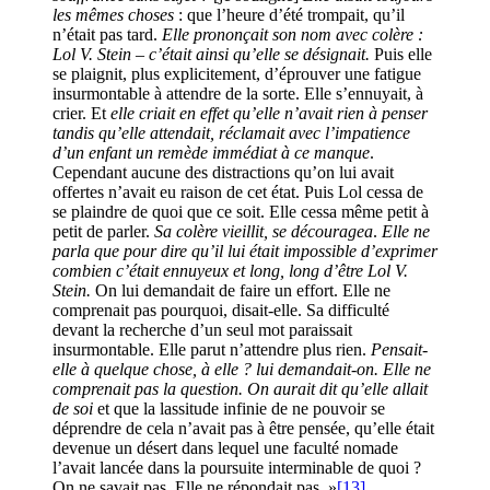
les mêmes choses
: que l’heure d’été trompait, qu’il
n’était pas tard.
Elle prononçait son nom avec colère :
Lol V. Stein – c’était ainsi qu’elle se désignait.
Puis elle
se plaignit, plus explicitement, d’éprouver une fatigue
insurmontable à attendre de la sorte. Elle s’ennuyait, à
crier. Et
elle criait en
effet
qu’elle n’avait rien à penser
tandis qu’elle attendait, réclamait avec l’impatience
d’un enfant un remède immédiat à ce manque
.
Cependant aucune des distractions qu’on lui avait
offertes n’avait eu raison de cet état. Puis Lol cessa de
se plaindre de quoi que ce soit. Elle cessa même petit à
petit de parler.
Sa colère vieillit, se découragea
.
Elle ne
parla que pour dire qu’il lui était impossible d’exprimer
combien c’était ennuyeux et long, long d’être Lol V.
Stein.
On lui demandait de faire un effort. Elle ne
comprenait pas pourquoi, disait-elle. Sa difficulté
devant la recherche d’un seul mot paraissait
insurmontable. Elle parut n’attendre plus rien.
Pensait-
elle à quelque chose, à elle ? lui demandait-on. Elle ne
comprenait pas la question. On aurait dit qu’elle allait
de soi
et que la lassitude infinie de ne pouvoir se
déprendre de cela n’avait pas à être pensée, qu’elle était
devenue un désert dans lequel une faculté nomade
l’avait lancée dans la poursuite interminable de quoi ?
On ne savait pas. Elle ne répondait pas. »
[13]