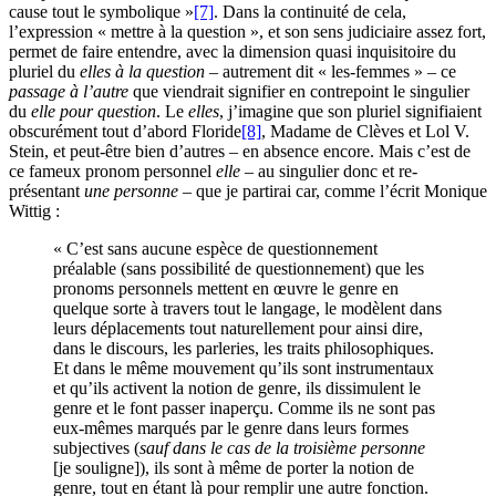
cause tout le symbolique »
[7]
. Dans la continuité de cela,
l’expression « mettre à la question », et son sens judiciaire assez fort,
permet de faire entendre, avec la dimension quasi inquisitoire du
pluriel du
elles à la question
– autrement dit « les-femmes » – ce
passage à l’autre
que viendrait signifier en contrepoint le singulier
du
elle pour question
. Le
elles
, j’imagine que son pluriel signifiaient
obscurément tout d’abord Floride
[8]
, Madame de Clèves et Lol V.
Stein, et peut-être bien d’autres – en absence encore. Mais c’est de
ce fameux pronom personnel
elle
– au singulier donc et re-
présentant
une personne
– que je partirai car, comme l’écrit Monique
Wittig :
« C’est sans aucune espèce de questionnement
préalable (sans possibilité de questionnement) que les
pronoms personnels mettent en œuvre le genre en
quelque sorte à travers tout le langage, le modèlent dans
leurs déplacements tout naturellement pour ainsi dire,
dans le discours, les parleries, les traits philosophiques.
Et dans le même mouvement qu’ils sont instrumentaux
et qu’ils activent la notion de genre, ils dissimulent le
genre et le font passer inaperçu. Comme ils ne sont pas
eux-mêmes marqués par le genre dans leurs formes
subjectives (
sauf dans le cas de la troisième personne
[je souligne]), ils sont à même de porter la notion de
genre, tout en étant là pour remplir une autre fonction.