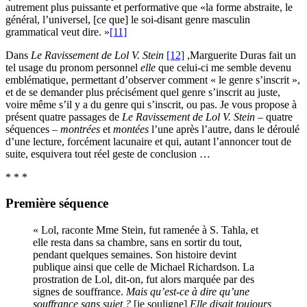
autrement plus puissante et performative que «la forme abstraite, le
général, l’universel, [ce que] le soi-disant genre masculin
grammatical veut dire. »
[11]
Dans
Le Ravissement de Lol V. Stein
[12]
,Marguerite Duras fait un
tel usage du pronom personnel
elle
que celui-ci me semble devenu
emblématique, permettant d’observer comment « le genre s’inscrit »,
et de se demander plus précisément quel genre s’inscrit au juste,
voire même s’il y a du genre qui s’inscrit, ou pas. Je vous propose à
présent quatre passages de
Le Ravissement de Lol V. Stein
– quatre
séquences –
montrées
et
montées
l’une après l’autre, dans le déroulé
d’une lecture, forcément lacunaire et qui, autant l’annoncer tout de
suite, esquivera tout réel geste de conclusion …
* * *
Première séquence
« Lol, raconte Mme Stein, fut ramenée à S. Tahla, et
elle resta dans sa chambre, sans en sortir du tout,
pendant quelques semaines. Son histoire devint
publique ainsi que celle de Michael Richardson. La
prostration de Lol, dit-on, fut alors marquée par des
signes de souffrance.
Mais qu’est-ce à dire qu’une
souffrance sans sujet ?
[je souligne]
Elle disait toujours