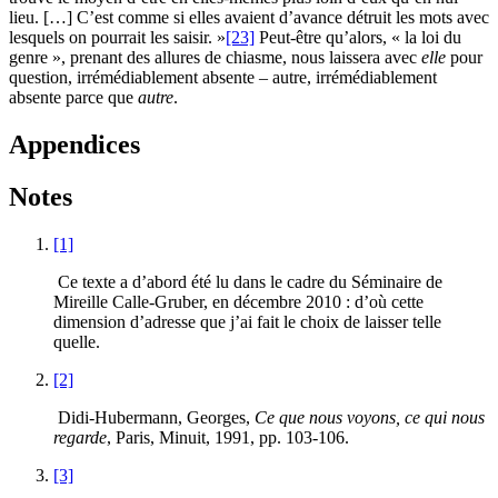
lieu. […] C’est comme si elles avaient d’avance détruit les mots avec
lesquels on pourrait les saisir. »
[23]
Peut-être qu’alors, « la loi du
genre », prenant des allures de chiasme, nous laissera avec
elle
pour
question, irrémédiablement absente – autre, irrémédiablement
absente parce que
autre
.
Appendices
Notes
[1]
Ce texte a d’abord été lu dans le cadre du Séminaire de
Mireille Calle-Gruber, en décembre 2010 : d’où cette
dimension d’adresse que j’ai fait le choix de laisser telle
quelle.
[2]
Didi-Hubermann, Georges,
Ce que nous voyons, ce qui nous
regarde
, Paris, Minuit, 1991, pp. 103-106.
[3]