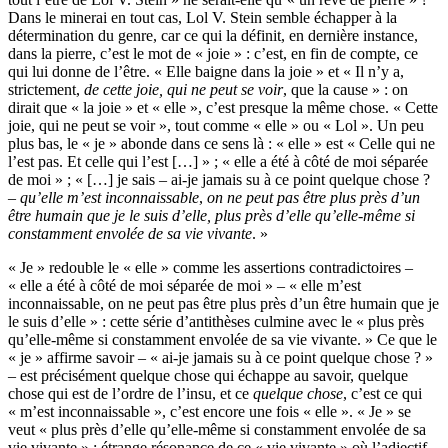
Dans le minerai en tout cas, Lol V. Stein semble échapper à la
détermination du genre, car ce qui la définit, en dernière instance,
dans la pierre, c’est le mot de « joie » : c’est, en fin de compte, ce
qui lui donne de l’être. « Elle baigne dans la joie » et « Il n’y a,
strictement,
de cette joie, qui ne peut se voir
, que la cause » : on
dirait que « la joie » et « elle », c’est presque la même chose. « Cette
joie, qui ne peut se voir », tout comme « elle » ou « Lol ». Un peu
plus bas, le « je » abonde dans ce sens là : « elle » est « Celle qui ne
l’est pas. Et celle qui l’est […] » ; « elle a été à côté de moi séparée
de moi » ; « […] je sais – ai-je jamais su à ce point quelque chose ?
–
qu’elle m’est inconnaissable
,
on ne peut pas être plus près d’un
être humain que je le suis d’elle, plus près d’elle qu’elle-même si
constamment envolée de sa vie vivante
. »
« Je » redouble le « elle » comme les assertions contradictoires –
« elle a été à côté de moi séparée de moi » – « elle m’est
inconnaissable, on ne peut pas être plus près d’un être humain que je
le suis d’elle » : cette série d’antithèses culmine avec le « plus près
qu’elle-même si constamment envolée de sa vie vivante. » Ce que le
« je » affirme savoir – « ai-je jamais su à ce point quelque chose ? »
– est précisément quelque chose qui échappe au savoir, quelque
chose qui est de l’ordre de l’insu, et ce
quelque chose
, c’est ce qui
« m’est inconnaissable », c’est encore une fois « elle ». « Je » se
veut « plus près d’elle qu’elle-même si constamment envolée de sa
vie vivante » : étrange résonance de ce « vie vivante » où l’adjectif,