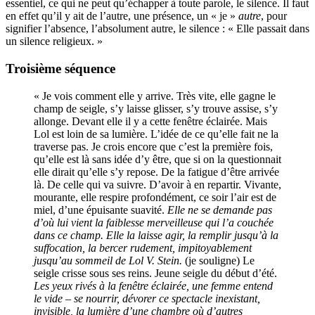
essentiel, ce qui ne peut qu’échapper à toute parole, le silence. Il faut
en effet qu’il y ait de l’autre, une présence, un « je »
autre
, pour
signifier l’absence, l’absolument autre, le silence : « Elle passait dans
un silence religieux. »
Troisième séquence
« Je vois comment elle y arrive. Très vite, elle gagne le
champ de seigle, s’y laisse glisser, s’y trouve assise, s’y
allonge. Devant elle il y a cette fenêtre éclairée. Mais
Lol est loin de sa lumière. L’idée de ce qu’elle fait ne la
traverse pas. Je crois encore que c’est la première fois,
qu’elle est là sans idée d’y être, que si on la questionnait
elle dirait qu’elle s’y repose. De la fatigue d’être arrivée
là. De celle qui va suivre. D’avoir à en repartir. Vivante,
mourante, elle respire profondément, ce soir l’air est de
miel, d’une épuisante suavité.
Elle ne se demande pas
d’où lui vient la faiblesse merveilleuse qui l’a couchée
dans ce champ. Elle la laisse agir, la remplir jusqu’à la
suffocation, la bercer rudement, impitoyablement
jusqu’au sommeil de Lol V. Stein.
(je souligne) Le
seigle crisse sous ses reins. Jeune seigle du début d’été.
Les yeux rivés à la fenêtre éclairée, une femme entend
le vide – se nourrir, dévorer ce spectacle inexistant,
invisible, la lumière d’une chambre où d’autres