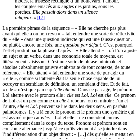
modes, la tristesse rectiligne d’un boulevard, l’amour,
les couples enlacés aux angles des jardins, sous les
porches.
Elle passait alors dans un silence
religieux
. »
[17]
La première phrase de la séquence – « Elle ne cherche pas plus
avant qui elle a ou non revu » – fait entendre une sorte de réflexivité
du « elle » dans une question indirecte qui est une fausse question,
ou plutôt, encore une fois, une
question par défaut
. C’est pourquoi
l’effet produit par la phrase d’après – « Elle attend » – où l’on a juste
un sujet et un verbe, dans une économie totale de moyens, est
littéralement saisissant. C’est une sorte de phrase minimale et
absolue : absolument pauvre et abstraite de tout contexte, de toute
référence. « Elle attend » fait entendre une sorte de pur agir du
« elle », comme si l’attente était la seule chose capable de lui
octroyer un semblant de définition, un semblant d’être. Et de fait,
« elle » n’est que parce qu’
elle attend
. Dans ce passage, le prénom
Lol alterne avec le pronom elle :
elle
est
Lol
,
Lol
est
elle
. Ce prénom
de Lol est un peu comme un
elle
à rebours, ou en miroir : l’un et
l’autre,
elle
et
Lol
, peuvent se lire dans les deux sens, en parfaits
palindromes. Il y a là entre le pronom et le prénom une symétrie qui
est asymétrique car
elles
– Lol et elle – ne coïncident jamais
complètement dans le corps du texte. Pronom et prénom sont en
constante alternance jusqu’à ce qu’ils viennent à se joindre dans
l’indifférenciation d’un objet direct : « […] dès qu’elle se mettait en