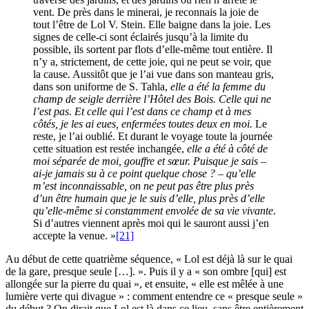
vent. De près dans le minerai, je reconnais la joie de
tout l’être de Lol V. Stein. Elle baigne dans la joie. Les
signes de celle-ci sont éclairés jusqu’à la limite du
possible, ils sortent par flots d’elle-même tout entière. Il
n’y a, strictement, de cette joie, qui ne peut se voir, que
la cause. Aussitôt que je l’ai vue dans son manteau gris,
dans son uniforme de S. Tahla,
elle a été la femme du
champ de seigle derrière l’Hôtel des Bois. Celle qui ne
l’est pas. Et celle qui l’est dans ce champ et à mes
côtés, je les ai eues, enfermées toutes deux en moi.
Le
reste, je l’ai oublié. Et durant le voyage toute la journée
cette situation est restée inchangée,
elle a été à côté de
moi séparée de moi, gouffre et sœur. Puisque je sais –
ai-je jamais su à ce point quelque chose ? – qu’elle
m’est inconnaissable, on ne peut pas être plus près
d’un être humain que je le suis d’elle, plus près d’elle
qu’elle-même si constamment envolée de sa vie vivante
.
Si d’autres viennent après moi qui le sauront aussi j’en
accepte la venue. »
[21]
Au début de cette quatrième séquence, « Lol est déjà là sur le quai
de la gare, presque seule […]. ». Puis il y a « son ombre [qui] est
allongée sur la pierre du quai », et ensuite, « elle est mêlée à une
lumière verte qui divague » : comment entendre ce « presque seule »
du début ? On dirait que Lol est là dans ce lieu, sans être entièrement