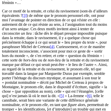
féminin »…
Car ce motif de la retraite, et celui du ravissement (sont-ils d’ailleurs
équivalents ?
[3]
) de même que le pronom personnel
elle
, ont pour
moi l’avantage de pointer en direction de ce qui
résiste en elle
:
autrement dit de ce qui résiste au sens, à l’assignation tout du moins
d’un
sens unique
. Ces deux motifs invitent ainsi à tenter de
circonscrire
un lieu
: tâche dès le départ presque impossible puisque
dans la retraite, dans le ravissement, il y a quelque chose qui
précisément échappe à ce qui serait le « lieu propre du texte », pour
paraphraser Michel de Certeau
[4]
. Curieusement, et ce de manière
totalement inconsciente, s’associent pour moi ce geste de « sortir
hors du monde », de s’en retirer, et cette « question du féminin » :
cette sorte de
hors-lieu
ou de
non-lieu
de la retraite et du ravissement
marque par défaut ce qui serait peut-être « le lieu de l’autre ». Ainsi,
au regard de la retraite et du ravissement, le pronom
elle
, tel que
travaillé dans la langue par Marguerite Duras par exemple, semble
porter l’héritage du discours mystique, et assumant à son tour le
« postulat nominaliste » décrit par Michel de Certeau à propos de
Montaigne, le pronom
elle
, dans le dispositif d’écriture, signifie « la
chose » (par opposition au nom), celle « qui est l’étrangère, [celle
qui] n’est jamais là où le mot la dit. »
[5]
« La-femme »
[6]
, telle le
cannibale, serait bien une variante de cette différence générale
nominaliste, et le pronom
elle
, en tant que
figure
alors, permettrait de
tromper « les identifications, [et d’introduire] un trouble qui met en