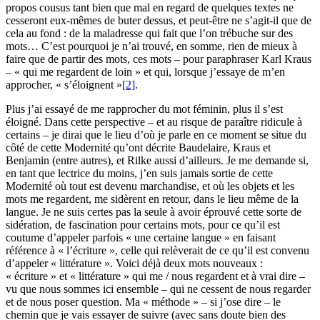
propos cousus tant bien que mal en regard de quelques textes ne
cesseront eux-mêmes de buter dessus, et peut-être ne s’agit-il que de
cela au fond : de la maladresse qui fait que l’on trébuche sur des
mots… C’est pourquoi je n’ai trouvé, en somme, rien de mieux à
faire que de partir des mots, ces mots – pour paraphraser Karl Kraus
– « qui me regardent de loin » et qui, lorsque j’essaye de m’en
approcher, « s’éloignent »
[2]
.
Plus j’ai essayé de me rapprocher du mot féminin, plus il s’est
éloigné. Dans cette perspective – et au risque de paraître ridicule à
certains – je dirai que le lieu d’où je parle en ce moment se situe du
côté de cette Modernité qu’ont décrite Baudelaire, Kraus et
Benjamin (entre autres), et Rilke aussi d’ailleurs. Je me demande si,
en tant que lectrice du moins, j’en suis jamais sortie de cette
Modernité où tout est devenu marchandise, et où les objets et les
mots me regardent, me sidèrent en retour, dans le lieu même de la
langue. Je ne suis certes pas la seule à avoir éprouvé cette sorte de
sidération, de fascination pour certains mots, pour ce qu’il est
coutume d’appeler parfois « une certaine langue » en faisant
référence à « l’écriture », celle qui relèverait de ce qu’il est convenu
d’appeler « littérature ». Voici déjà deux mots nouveaux :
« écriture » et « littérature » qui me / nous regardent et à vrai dire –
vu que nous sommes ici ensemble – qui ne cessent de nous regarder
et de nous poser question. Ma « méthode » – si j’ose dire – le
chemin que je vais essayer de suivre (avec sans doute bien des