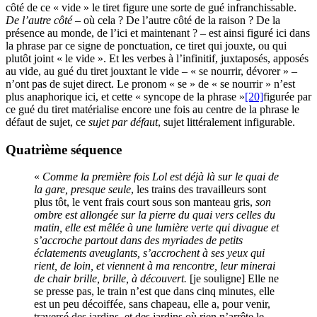
côté de ce « vide » le tiret figure une sorte de gué infranchissable.
De l’autre côté
– où cela ? De l’autre côté de la raison ? De la
présence au monde, de l’ici et maintenant ? – est ainsi figuré ici dans
la phrase par ce signe de ponctuation, ce tiret qui jouxte, ou qui
plutôt joint « le vide ». Et les verbes à l’infinitif, juxtaposés, apposés
au vide, au gué du tiret jouxtant le vide – « se nourrir, dévorer » –
n’ont pas de sujet direct. Le pronom « se » de « se nourrir » n’est
plus anaphorique ici, et cette « syncope de la phrase »
[20]
figurée par
ce gué du tiret matérialise encore une fois au centre de la phrase le
défaut de sujet, ce
sujet par défaut
, sujet littéralement infigurable.
Quatrième séquence
«
Comme la première fois Lol est déjà là sur le quai de
la gare, presque seule
, les trains des travailleurs sont
plus tôt, le vent frais court sous son manteau gris,
son
ombre est allongée sur la pierre du quai vers celles du
matin, elle est mêlée à une lumière verte qui divague et
s’accroche partout dans des myriades de petits
éclatements aveuglants, s’accrochent à ses yeux qui
rient, de loin, et viennent à ma rencontre, leur minerai
de chair brille, brille, à découvert.
[je souligne] Elle ne
se presse pas, le train n’est que dans cinq minutes, elle
est un peu décoiffée, sans chapeau, elle a, pour venir,
traversé des jardins, et des jardins où rien n’arrête le