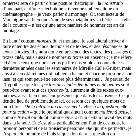
ornières) sera de partir d’une posture rhétorique – la
monstratio
–
d’une part, et d’une « technique » devenue emblématique du
cinématographe – je veux parler du montage. Or, tout lecteur de
Montaigne sait bien que l’une de ses métaphores « chéries » – celle
de la couture – n’est qu’une autre manière de nommer cet art du
montage.
En liant / cousant
monstratio
et montage, je souhaiterai arriver à
faire entendre des échos de mots et de textes, et des résonances de
textes à textes. Il y aura donc en présence des textes, des passages de
textes cités, mais aussi de nombreux textes en absence : je me réfère
ici à tous ceux que nous avons pu lire ensemble au cours de ces
dernières années dans les séminaires de Mireille Calle-Gruber, mais
aussi à ceux-là mêmes qui habitent chacun et chacune presque à son
insu, et qui sont peut-être encore plus déterminants… Je partirai de
l’hypothèse que les
spectres des études féminines et de genres
sont
peut-être avant tout ces
spectres-là
, autrement dit les textes eux-
mêmes, aussi bien dans leur présence que dans leur absence. Ce qui
tiendra lieu de problématique ici, ce seront ces quelques mots de
mon titre –
De la retraite au ravissement :
elles
à la question,
elle
pour question
– que je prendrai quasiment comme
matière à penser
,
comme
travail
ou plutôt comme
envers
d’un certain travail des mots
dans la langue. Et c’est plus particulièrement l’un de ces mots, le
pronom personnel de la troisième personne
elle
qui me permettra, je
l’espère, de prendre de biais la question de « la question du