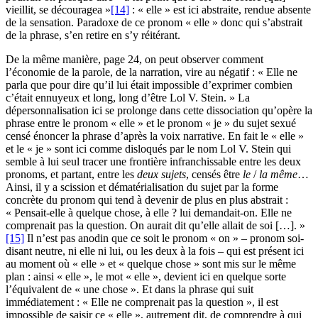
vieillit, se découragea »
[14]
: « elle » est ici abstraite, rendue absente
de la sensation. Paradoxe de ce pronom « elle » donc qui s’abstrait
de la phrase, s’en retire en s’y réitérant.
De la même manière, page 24, on peut observer comment
l’économie de la parole, de la narration, vire au négatif : « Elle ne
parla que pour dire qu’il lui était impossible d’exprimer combien
c’était ennuyeux et long, long d’être Lol V. Stein. » La
dépersonnalisation ici se prolonge dans cette dissociation qu’opère la
phrase entre le pronom « elle » et le pronom « je » du sujet sexué
censé énoncer la phrase d’après la voix narrative. En fait le « elle »
et le « je » sont ici comme disloqués par le nom Lol V. Stein qui
semble à lui seul tracer une frontière infranchissable entre les deux
pronoms, et partant, entre les
deux sujets
, censés être
le
/
la même
…
Ainsi, il y a scission et dématérialisation du sujet par la forme
concrète du pronom qui tend à devenir de plus en plus abstrait :
« Pensait-elle à quelque chose, à elle ? lui demandait-on. Elle ne
comprenait pas la question. On aurait dit qu’elle allait de soi […]. »
[15]
Il n’est pas anodin que ce soit le pronom « on » – pronom soi-
disant neutre, ni elle ni lui, ou les deux à la fois – qui est présent ici
au moment où « elle » et « quelque chose » sont mis sur le même
plan : ainsi « elle », le mot « elle », devient ici en quelque sorte
l’équivalent de « une chose ». Et dans la phrase qui suit
immédiatement : « Elle ne comprenait pas la question », il est
impossible de saisir ce « elle », autrement dit, de comprendre à qui