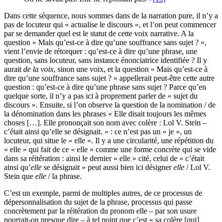
Dans cette séquence, nous sommes dans de la narration pure, il n’y a
pas de locuteur qui « actualise le discours », et l’on peut commencer
par se demander quel est le statut de cette voix narrative. A la
question « Mais qu’est-ce à dire qu’une souffrance sans sujet ? »,
vient l’envie de rétorquer : qu’est-ce à dire qu’une phrase, une
question, sans locuteur, sans instance énonciatrice identifiée ? Il y
aurait
de la voix
, sinon une voix, et la question « Mais qu’est-ce à
dire qu’une souffrance sans sujet ? » appellerait peut-être cette autre
question : qu’est-ce à dire qu’une phrase sans sujet ? Parce qu’en
quelque sorte, il n’y a pas ici à proprement parler de « sujet du
discours ». Ensuite, si l’on observe la question de la nomination / de
la dénomination dans les phrases « Elle disait toujours les mêmes
choses […]. Elle prononçait son nom avec colère : Lol V. Stein –
c’était ainsi qu’elle se désignait. » : ce n’est pas un « je », un
locuteur, qui situe le « elle ». Il y a une circularité, une répétition du
« elle » qui fait de ce « elle » comme une forme concrète qui se vide
dans sa réitération : ainsi le dernier « elle » cité, celui de « c’était
ainsi qu’
elle
se désignait » peut aussi bien ici désigner
elle
/ Lol V.
Stein que
elle
/ la phrase.
C’est un exemple, parmi de multiples autres, de ce processus de
dépersonnalisation du sujet de la phrase, processus qui passe
concrètement par la réitération du pronom elle – par son usure
pourrait-on presque dire – à tel point que c’est « sa colère [qui]