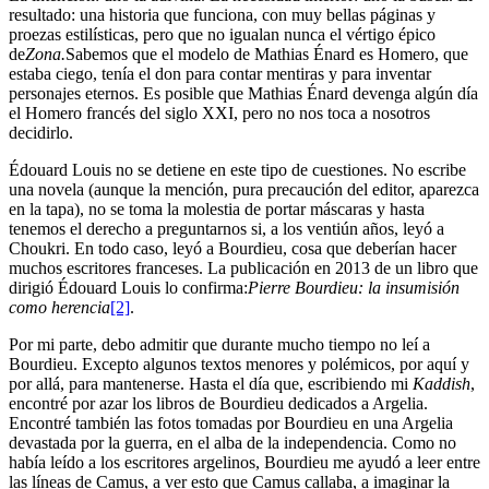
resultado: una historia que funciona, con muy bellas páginas y
proezas estilísticas, pero que no igualan nunca el vértigo épico
de
Zona.
Sabemos que el modelo de Mathias Énard es Homero, que
estaba ciego, tenía el don para contar mentiras y para inventar
personajes eternos. Es posible que Mathias Énard devenga algún día
el Homero francés del siglo XXI, pero no nos toca a nosotros
decidirlo.
Édouard Louis no se detiene en este tipo de cuestiones. No escribe
una novela (aunque la mención, pura precaución del editor, aparezca
en la tapa), no se toma la molestia de portar máscaras y hasta
tenemos el derecho a preguntarnos si, a los ventiún años, leyó a
Choukri. En todo caso, leyó a Bourdieu, cosa que deberían hacer
muchos escritores franceses. La publicación en 2013 de un libro que
dirigió Édouard Louis lo confirma:
Pierre Bourdieu: la insumisión
como herencia
[2]
.
Por mi parte, debo admitir que durante mucho tiempo no leí a
Bourdieu. Excepto algunos textos menores y polémicos, por aquí y
por allá, para mantenerse. Hasta el día que, escribiendo mi
Kaddish
,
encontré por azar los libros de Bourdieu dedicados a Argelia.
Encontré también las fotos tomadas por Bourdieu en una Argelia
devastada por la guerra, en el alba de la independencia. Como no
había leído a los escritores argelinos, Bourdieu me ayudó a leer entre
las líneas de Camus, a ver esto que Camus callaba, a imaginar la