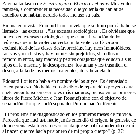
Argelia fantasma de
El extranjero
o
El exilio y el reino.
Me ayudó
también, a comprender la necesidad que yo tenía de hablar de
aquellos que habían perdido todo, incluso su país.
En una entrevista, Édouard Louis revela que su libro podría haberse
llamado "las excusas", "las excusas sociológicas". Es olvidarse que
no existen excusas sociológicas, que es una invención de los
teóricos, que ni la violencia verbal ni la violencia física son
exclusividad de las clases desfavorecidas, hay ricos homofóbicos,
racistas y machistas y hay pobres sin prejuicios, sin odios ni
remordimientos, hay madres y padres corajudos que educan a sus
hijos en la miseria y la desesperanza, los aman y les trasmiten el
deseo, a falta de los medios materiales, de salir adelante.
Édouard Louis no habla en nombre de los suyos. Es demasiado
joven para eso. No habla con objetivo de reparación (proyecto que
suele encontrarse en escritores más maduros, pienso en los primeros
libros de Pierre Michon o Jean Rouaud) sino con el objetivo de
separación. Porque nació separado. Porque nació diferente:
"El problema fue diagnosticado en los primeros meses de mi vida.
Parecería que nací así, nadie jamás entendió el origen, la génesis, de
donde venía esta fuerza desconocida que se había apoderado de mí
al nacer, que me hacía prisionero de mi propio cuerpo" (p. 27).