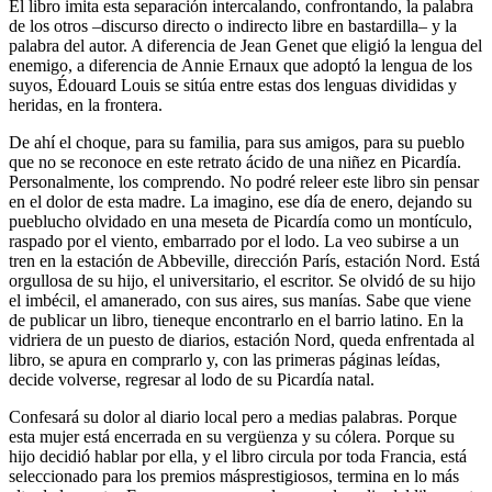
El libro imita esta separación intercalando, confrontando, la palabra
de los otros –discurso directo o indirecto libre en bastardilla– y la
palabra del autor. A diferencia de Jean Genet que eligió la lengua del
enemigo, a diferencia de Annie Ernaux que adoptó la lengua de los
suyos, Édouard Louis se sitúa entre estas dos lenguas divididas y
heridas, en la frontera.
De ahí el choque, para su familia, para sus amigos, para su pueblo
que no se reconoce en este retrato ácido de una niñez en Picardía.
Personalmente, los comprendo. No podré releer este libro sin pensar
en el dolor de esta madre. La imagino, ese día de enero, dejando su
pueblucho olvidado en una meseta de Picardía como un montículo,
raspado por el viento, embarrado por el lodo. La veo subirse a un
tren en la estación de Abbeville, dirección París, estación Nord. Está
orgullosa de su hijo, el universitario, el escritor. Se olvidó de su hijo
el imbécil, el amanerado, con sus aires, sus manías. Sabe que viene
de publicar un libro, tieneque encontrarlo en el barrio latino. En la
vidriera de un puesto de diarios, estación Nord, queda enfrentada al
libro, se apura en comprarlo y, con las primeras páginas leídas,
decide volverse, regresar al lodo de su Picardía natal.
Confesará su dolor al diario local pero a medias palabras. Porque
esta mujer está encerrada en su vergüenza y su cólera. Porque su
hijo decidió hablar por ella, y el libro circula por toda Francia, está
seleccionado para los premios másprestigiosos, termina en lo más