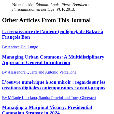
No traducido:
Édouard Louis, Pierre Bourdieu :
l’insoumission en héritage
, PUF, 2013.
Other Articles From This Journal
La renaissance de l’auteur (en ligne), de Balzac à
François Bon
By Andrea Del Lungo
Managing Urban Commons: A Multidisciplinary
Approach: General Introduction
By Alessandra Quarta and Antonio Vercellone
L’oeuvre numérique à son miroir : regards sur les
créations digitales contemporaines : avant-propos
By Mélanie Lucciano, Sandra Provini and Tony Gheeraert
Managing a Marginal Victory: Presidential
Campaign Strategy in 2024