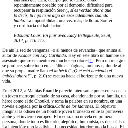
repentinamente poseído por el demonio, dificultad para
recuperar la respiración
Steevy, sí es verdad ahora que
lo decís, tu hijo tiene algo de esos ademanes cuando
habla.
La imposibilidad, una vez más, de llorar. Sonreí
y corrí hacia mi habitación."
Édouard Louis,
En finir avec Eddy Bellegueule
, Seuil,
2014, p. 116-117.
De ahí la sed de venganza –o al menos de revancha– que anima al
autor de
Acabar con Edy Carilindo
. Hay en este libro un hambre de
asesinato que se encuentra en muchos escritores
[1]
. Pero un milagro
se produce, sobre todo en las últimas páginas, luminosas, donde al
que su propia madre llama
el imbécil
("
¿Qué está haciendo el
imbécil ahora?
", p. 210) se escapa hacia el horizonte de una nueva
vida.
En el 2012, a Mathias Énard le pareció interesante poner en escena a
un joven marroquí echado de su casa, abandonado por su familia, un
héroe como el de Choukri, y toma la palabra en su nombre, en una
novela elogiada por la crítica,
Calle de los ladrones.
El objetivo:
imaginar la odisea de un hombre joven tironeado entre la primavera
árabe y el invierno europeo. El medio: una novela en primera
persona, donde todo es literario, alegórico, humanista, es decir falso.
La intención: uno la adivina. La necesidad interior: uno la busca. El