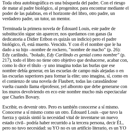
Toda obra autobiográfica es una búsqueda del padre. Con el riesgo
de matar al padre biológico, al progenitor, para encontrar mediante el
poder de las palabras, en el horizonte del libro, otro padre, un
verdadero padre, un tutor, un mentor.
Terminada la primera novela de Édouard Louis, este padre de
substitución sigue sin aparecer, nos quedamos con ganas (la
dedicatoria a Didier Eribon es quizás un indicio) pero el padre
biológico, él, está muerto. Vencido. Y con él el nombre que le ha
dado a su hijo –nombre de rockero, "nombre de macho" (p. 26):
Edy carilindo,
"boludo, Edy Carilindo es genial como nombre"
(p.
217), todo el libro no tiene otro objetivo que deshacerse, acabar con,
como lo dice el título –y uno imagina todas las burlas que ese
nombre debía generar, en las escuelas de campo más alejadas o en
las escuelas superiores para formar la elite; uno imagina, sí, como en
el comienzo de una novela de Flaubert, todas las carasdándose
vuelta cuando llama elprofesor, yel alboroto que debe generarse con
los muros devolviendo en eco este nombre mucho más espectacular
que Charles Bovary.
Escribir, es devenir otro. Pero es también conocerse a sí mismo.
Conocerse a sí mismo como un otro. Édouard Louis –que tuvo la
fuerza y quizás sintió la necesidad vital de inventarse un nuevo
estado civil– podría haber recurrido a la tercera persona, decir ÉL,
pero no tuvo necesidad: su YO no es un artificio literario, es un YO