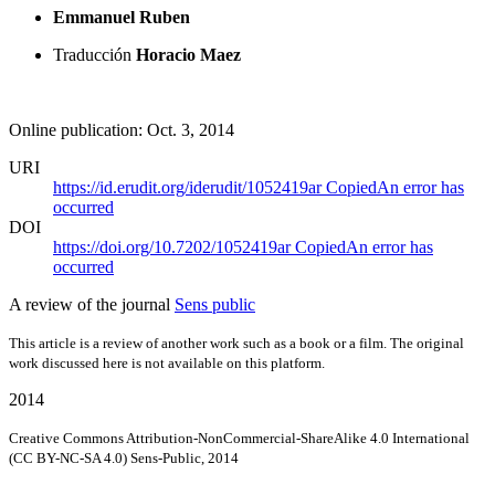
Emmanuel Ruben
Traducción
Horacio Maez
Online publication: Oct. 3, 2014
URI
https://id.erudit.org/iderudit/1052419ar
Copied
An error has
occurred
DOI
https://doi.org/10.7202/1052419ar
Copied
An error has
occurred
A review of the journal
Sens public
This article is a review of another work such as a book or a film. The original
work discussed here is not available on this platform.
2014
Creative Commons Attribution-NonCommercial-ShareAlike 4.0 International
(CC BY-NC-SA 4.0) Sens-Public, 2014