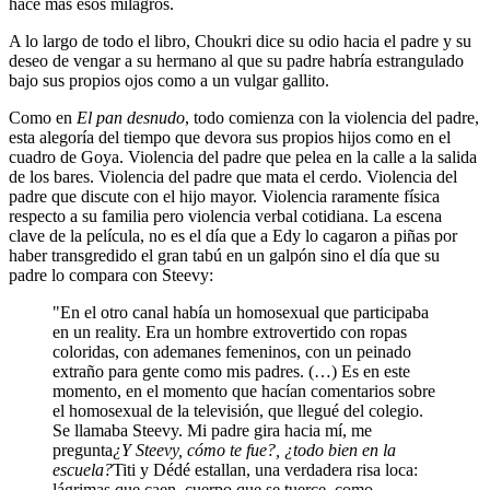
hace más esos milagros.
A lo largo de todo el libro, Choukri dice su odio hacia el padre y su
deseo de vengar a su hermano al que su padre habría estrangulado
bajo sus propios ojos como a un vulgar gallito.
Como en
El pan desnudo
, todo comienza con la violencia del padre,
esta alegoría del tiempo que devora sus propios hijos como en el
cuadro de Goya. Violencia del padre que pelea en la calle a la salida
de los bares. Violencia del padre que mata el cerdo. Violencia del
padre que discute con el hijo mayor. Violencia raramente física
respecto a su familia pero violencia verbal cotidiana. La escena
clave de la película, no es el día que a Edy lo cagaron a piñas por
haber transgredido el gran tabú en un galpón sino el día que su
padre lo compara con Steevy:
"En el otro canal había un homosexual que participaba
en un reality. Era un hombre extrovertido con ropas
coloridas, con ademanes femeninos, con un peinado
extraño para gente como mis padres. (…) Es en este
momento, en el momento que hacían comentarios sobre
el homosexual de la televisión, que llegué del colegio.
Se llamaba Steevy. Mi padre gira hacia mí, me
pregunta
¿Y Steevy, cómo te fue?, ¿todo bien en la
escuela?
Titi y Dédé estallan, una verdadera risa loca:
lágrimas que caen, cuerpo que se tuerce, como