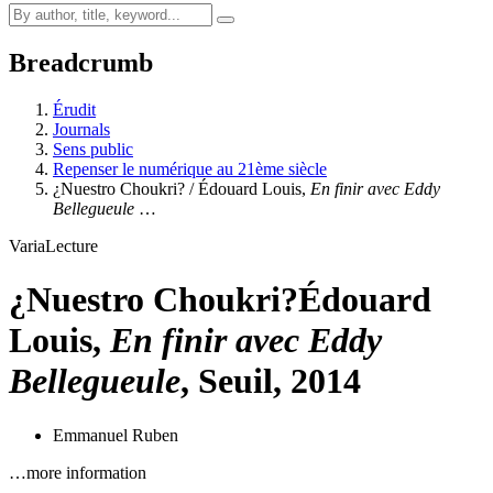
Breadcrumb
Érudit
Journals
Sens public
Repenser le numérique au 21ème siècle
¿Nuestro Choukri? / Édouard Louis,
En finir avec Eddy
Bellegueule
…
Varia
Lecture
¿Nuestro Choukri?
Édouard
Louis,
En finir avec Eddy
Bellegueule
, Seuil, 2014
Emmanuel Ruben
…more information