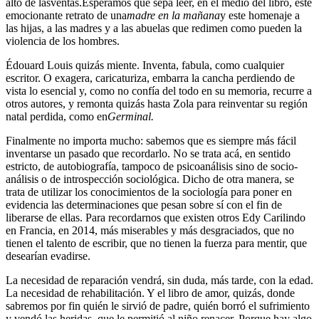
alto de lasventas.Esperamos que sepa leer, en el medio del libro, este
emocionante retrato de una
madre en la mañana
y este homenaje a
las hijas, a las madres y a las abuelas que redimen como pueden la
violencia de los hombres.
Édouard Louis quizás miente. Inventa, fabula, como cualquier
escritor. O exagera, caricaturiza, embarra la cancha perdiendo de
vista lo esencial y, como no confía del todo en su memoria, recurre a
otros autores, y remonta quizás hasta Zola para reinventar su región
natal perdida, como en
Germinal.
Finalmente no importa mucho: sabemos que es siempre más fácil
inventarse un pasado que recordarlo. No se trata acá, en sentido
estricto, de autobiografía, tampoco de psicoanálisis sino de socio-
análisis o de introspección sociológica. Dicho de otra manera, se
trata de utilizar los conocimientos de la sociología para poner en
evidencia las determinaciones que pesan sobre sí con el fin de
liberarse de ellas. Para recordarnos que existen otros Edy Carilindo
en Francia, en 2014, más miserables y más desgraciados, que no
tienen el talento de escribir, que no tienen la fuerza para mentir, que
desearían evadirse.
La necesidad de reparación vendrá, sin duda, más tarde, con la edad.
La necesidad de rehabilitación. Y el libro de amor, quizás, donde
sabremos por fin quién le sirvió de padre, quién borró el sufrimiento
y vendó las heridas, que le permitió al niño renacer. Porque hay algo