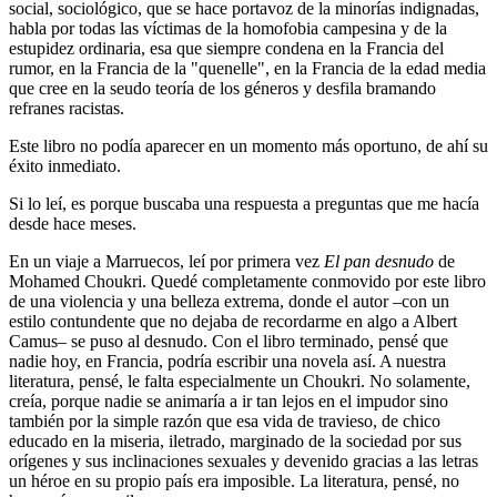
social, sociológico, que se hace portavoz de la minorías indignadas,
habla por todas las víctimas de la homofobia campesina y de la
estupidez ordinaria, esa que siempre condena en la Francia del
rumor, en la Francia de la "quenelle", en la Francia de la edad media
que cree en la seudo teoría de los géneros y desfila bramando
refranes racistas.
Este libro no podía aparecer en un momento más oportuno, de ahí su
éxito inmediato.
Si lo leí, es porque buscaba una respuesta a preguntas que me hacía
desde hace meses.
En un viaje a Marruecos, leí por primera vez
El pan desnudo
de
Mohamed Choukri. Quedé completamente conmovido por este libro
de una violencia y una belleza extrema, donde el autor –con un
estilo contundente que no dejaba de recordarme en algo a Albert
Camus– se puso al desnudo. Con el libro terminado, pensé que
nadie hoy, en Francia, podría escribir una novela así. A nuestra
literatura, pensé, le falta especialmente un Choukri. No solamente,
creía, porque nadie se animaría a ir tan lejos en el impudor sino
también por la simple razón que esa vida de travieso, de chico
educado en la miseria, iletrado, marginado de la sociedad por sus
orígenes y sus inclinaciones sexuales y devenido gracias a las letras
un héroe en su propio país era imposible. La literatura, pensé, no