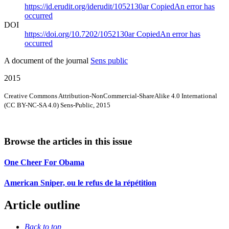
https://id.erudit.org/iderudit/1052130ar
Copied
An error has
occurred
DOI
https://doi.org/10.7202/1052130ar
Copied
An error has
occurred
A document of the journal
Sens public
2015
Creative Commons Attribution-NonCommercial-ShareAlike 4.0 International
(CC BY-NC-SA 4.0) Sens-Public, 2015
Browse the articles in this issue
One Cheer For Obama
American Sniper, ou le refus de la répétition
Article outline
Back to top