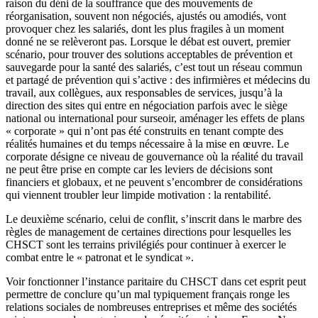
raison du déni de la souffrance que des mouvements de
réorganisation, souvent non négociés, ajustés ou amodiés, vont
provoquer chez les salariés, dont les plus fragiles à un moment
donné ne se relèveront pas. Lorsque le débat est ouvert, premier
scénario, pour trouver des solutions acceptables de prévention et
sauvegarde pour la santé des salariés, c’est tout un réseau commun
et partagé de prévention qui s’active : des infirmières et médecins du
travail, aux collègues, aux responsables de services, jusqu’à la
direction des sites qui entre en négociation parfois avec le siège
national ou international pour surseoir, aménager les effets de plans
« corporate » qui n’ont pas été construits en tenant compte des
réalités humaines et du temps nécessaire à la mise en œuvre. Le
corporate désigne ce niveau de gouvernance où la réalité du travail
ne peut être prise en compte car les leviers de décisions sont
financiers et globaux, et ne peuvent s’encombrer de considérations
qui viennent troubler leur limpide motivation : la rentabilité.
Le deuxième scénario, celui de conflit, s’inscrit dans le marbre des
règles de management de certaines directions pour lesquelles les
CHSCT sont les terrains privilégiés pour continuer à exercer le
combat entre le « patronat et le syndicat ».
Voir fonctionner l’instance paritaire du CHSCT dans cet esprit peut
permettre de conclure qu’un mal typiquement français ronge les
relations sociales de nombreuses entreprises et même des sociétés