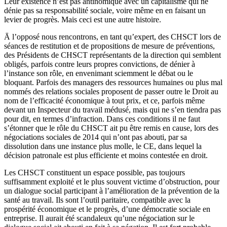
Leur existence n’est pas antinomique avec un capitalisme qui ne
dénie pas sa responsabilité sociale, voire même en en faisant un
levier de progrès. Mais ceci est une autre histoire.
Ᾱ l’opposé nous rencontrons, en tant qu’expert, des CHSCT lors de
séances de restitution et de propositions de mesure de préventions,
des Présidents de CHSCT représentants de la direction qui semblent
obligés, parfois contre leurs propres convictions, de dénier à
l’instance son rôle, en envenimant sciemment le débat ou le
bloquant. Parfois des managers des ressources humaines ou plus mal
nommés des relations sociales proposent de passer outre le Droit au
nom de l’efficacité économique à tout prix, et ce, parfois même
devant un Inspecteur du travail médusé, mais qui ne s’en tiendra pas
pour dit, en termes d’infraction. Dans ces conditions il ne faut
s’étonner que le rôle du CHSCT ait pu être remis en cause, lors des
négociations sociales de 2014 qui n’ont pas abouti, par sa
dissolution dans une instance plus molle, le CE, dans lequel la
décision patronale est plus efficiente et moins contestée en droit.
Les CHSCT constituent un espace possible, pas toujours
suffisamment exploité et le plus souvent victime d’obstruction, pour
un dialogue social participant à l’amélioration de la prévention de la
santé au travail. Ils sont l’outil paritaire, compatible avec la
prospérité économique et le progrès, d’une démocratie sociale en
entreprise. Il aurait été scandaleux qu’une négociation sur le