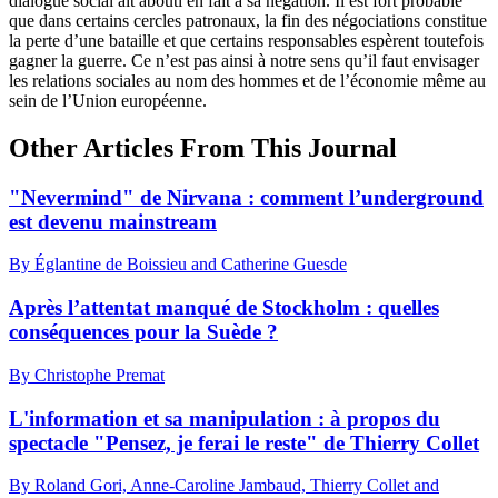
dialogue social ait abouti en fait à sa négation. Il est fort probable
que dans certains cercles patronaux, la fin des négociations constitue
la perte d’une bataille et que certains responsables espèrent toutefois
gagner la guerre. Ce n’est pas ainsi à notre sens qu’il faut envisager
les relations sociales au nom des hommes et de l’économie même au
sein de l’Union européenne.
Other Articles From This Journal
"Nevermind" de Nirvana : comment l’underground
est devenu mainstream
By Églantine de Boissieu and Catherine Guesde
Après l’attentat manqué de Stockholm : quelles
conséquences pour la Suède ?
By Christophe Premat
L'information et sa manipulation : à propos du
spectacle "Pensez, je ferai le reste" de Thierry Collet
By Roland Gori, Anne-Caroline Jambaud, Thierry Collet and