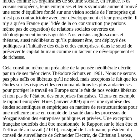
mixtes comme les organismes de sécurité sociale, en France. Nos
voisins européens, leurs entreprises et leurs syndicats auraient trouvé
une sorte d’équilibre fondé sur une vision sociale de l’entreprise qui
n’est pas contradictoire avec leur développement et leur prospérité. Il
n’y a qu’en France que l’idée de la co-construction (ne parlons
même pas de cogestion) de relations sociales ouvertes est
idéologiquement inenvisageable. Nos voisins anglo-saxons et
rhénans, aussi néolibéraux qu’ils puissent être, ont déployé des
politiques à l’initiative des états et des entreprises, dans le souci de
préserver le capital humain comme un facteur de développement et
de richesse.
Cela constitue même un préalable de la pensée néolibérale décrite
par un de ses théoriciens Théodore Schutz en 1961. Nous ne serons
pas plus naïfs ou libéraux qu’il ne sied, mais acceptons le fait que les
études sur les risques et les recommandations les plus audacieuses
pour protéger le travail en Europe sont le fait de nos voisins libéraux
et non pas de l’état ou des entreprises françaises. Citons en exemple
le rapport européen Hires (janvier 2009) qui est une synthèse des
études scientifiques et empiriques en matière de restructurations pour
une meilleure prise en compte de la santé dans les processus de
réorganisation des entreprises publiques et privées. Une exception
française toutefois doit être mentionnée, le Rapport sur le bien être et
l’efficacité au travail (2 010), co-signé de Lachmann, président du
conseil de surveillance de Schneider Electric, de Christian Larose,