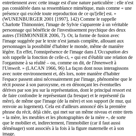
entretiennent avec cette image est d'une nature particulière : elle n'est
pas considérée dans sa ressemblance mimétique, mais comme « une
présence qui excède toute reproduction de ce qu'[elle] est. »
(WUNENBURGER 2001 [1997], 142) Comme le rappelle
Charlotte Thimonnier, l'image de Sylvie s'apparente à un véritable
personnage qui bénéficie de l'investissement psychique des deux
autres (THIMONNIER 2006, 7). Or, la forme de fusion avec
l'image suggérée par le texte n'est jamais complète, allouant aux
personnages la possibilité d'habiter le monde, même de manière
légère. En effet, l'omniprésence de l'image dans
L'Occupation des
sols
rappelle la fonction de celle-ci, « qui est d'établir une relation de
l'organisme à sa réalité – ou, comme on dit, de l'
Innenwelt
à
l'
Umwelt
. » (LACAN 1966, 96) La façon dont nous interagissons
avec notre environnement et, dès lors, notre manière d'habiter
l'espace passent ainsi nécessairement par l'image, phénomène que le
récit pousse à son paroxysme, en en dénonçant les éventuelles
dérives par son jeu sur la représentation, dont le principal ressort est
de faire confondre le représentant (la fresque) et le représenté (la
mère), de même que l'image (de la mère) et son support (le mur, qui
renvoie au logement). Cela est d'ailleurs annoncé dès la première
phrase du récit, déjà citée, qui met sur un même niveau et entre tirets
« la mère, les meubles et les photographies de la mère », de sorte
que le mobilier et, indirectement, l'immobilier (car il faut aussi
déménager) sont associés à la fois à la figure maternelle et à son
image.