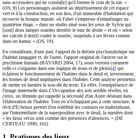
sans accessoires qui ne consist[e] qu'à former le coin de la rue. »
(
OS
, 9) Les personnages assistent au dépérissement de cet espace
vert et à la construction, en son lieu, d'un immeuble d'habitation qui
recouvre la fresque murale, où Fabre s'empresse d'emménager au
quatrième étage, « dans un studio situé sous les yeux de Sylvie qui
[sont] deux lampes sourdes derrière le mur de droite » et où « selon
ses calculs il dor[t] contre le sourire, suspendu à ses lèvres comme
dans un hamac » (
OS
, 19).
En considérant, d'une part, l'apport de la théorie psychanalytique sur
l'habitat langagier et, de l'autre, l'apport original de l'œuvre sur le
psychisme humain (BAYARD 2004, 17), nous verrons comment
celle-ci s'organise dans une logique de trous et de pleins
[4]
qui
éclairent le fonctionnement de l'habiter dans le deuil et, inversement,
les formes de deuil impliquées dans l'habiter. Cette analyse permettra
de mettre en lumière le non-dit du texte. En effet, l'omniprésence de
l'image maternelle dans
L'Occupation des sols
semble révéler, en
creux, un féminin qui rappelle la nécessité d'un Autre désirant dans
l'élaboration de l'habiter. Tout en n'échappant pas à cette structure, le
récit d'Echenoz permet d'en redéfinir les contours en matérialisant,
par l'intermédiaire de la superposition avec le deuil, la manière dont
« les lieux vécus sont comme des présences d'absences. » (DE
CERTEAU 1990, 162)
1. Pratiques des lieux