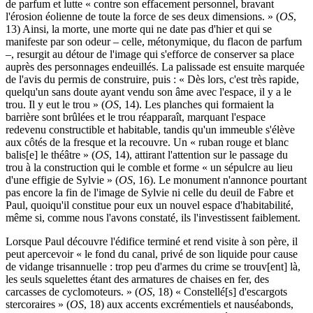
de parfum et lutte « contre son effacement personnel, bravant
l'érosion éolienne de toute la force de ses deux dimensions. » (
OS
,
13) Ainsi, la morte, une morte qui ne date pas d'hier et qui se
manifeste par son odeur – celle, métonymique, du flacon de parfum
–, resurgit au détour de l'image qui s'efforce de conserver sa place
auprès des personnages endeuillés. La palissade est ensuite marquée
de l'avis du permis de construire, puis : « Dès lors, c'est très rapide,
quelqu'un sans doute ayant vendu son âme avec l'espace, il y a le
trou. Il y eut le trou » (
OS
, 14). Les planches qui formaient la
barrière sont brûlées et le trou réapparaît, marquant l'espace
redevenu constructible et habitable, tandis qu'un immeuble s'élève
aux côtés de la fresque et la recouvre. Un « ruban rouge et blanc
balis[e] le théâtre » (
OS
, 14), attirant l'attention sur le passage du
trou à la construction qui le comble et forme « un sépulcre au lieu
d'une effigie de Sylvie » (
OS
, 16). Le monument n'annonce pourtant
pas encore la fin de l'image de Sylvie ni celle du deuil de Fabre et
Paul, quoiqu'il constitue pour eux un nouvel espace d'habitabilité,
même si, comme nous l'avons constaté, ils l'investissent faiblement.
Lorsque Paul découvre l'édifice terminé et rend visite à son père, il
peut apercevoir « le fond du canal, privé de son liquide pour cause
de vidange trisannuelle : trop peu d'armes du crime se trouv[ent] là,
les seuls squelettes étant des armatures de chaises en fer, des
carcasses de cyclomoteurs. » (
OS
, 18) « Constellé[s] d'escargots
stercoraires » (
OS
, 18) aux accents excrémentiels et nauséabonds,