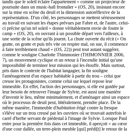
tandis que le soleil éclaire l'appartement « comme un projecteur de
poursuite dans un music-hall frontalier » (
OS
, 20), insistant encore
sur la mise en scène du deuil et la dimension autoréflexive de la
représentation. D'un côté, les personnages se mettent sérieusement
au travail en suivant les étapes prévues par Fabre et, de l'autre, celui-
ci précise qu'un tel soleil « donne véritablement envie de foutre le
camp » (
OS
, 20), en ouvrant à un possible départ vers l'ailleurs, à
une sortie de la scène qu'ils jouent. La chute ouverte du récit (« On
gratte, on gratte et puis très vite on respire mal, on sue, il commence
à faire terriblement chaud » (
OS
, 22)) peut tout autant suggérer,
comme le souligne Charlotte Thimmonier (THIMONNIER 2006,
7), un mouvement cyclique et un retour à l'incendie initial qu'une
impossibilité de terminer leur mission qui les étouffe. Mais surtout,
pris dans le contexte de l'habitat langagier, la fin souligne
l'aménagement d'un espace habitable à partir du trou – celui que
creuse les protagonistes, comme celui sur lequel repose leur
immeuble. En effet, l'action des personnages, si elle est guidée par
leur besoin de retrouver l'image de Sylvie, est aussi une manière
d'investir le lieu, même minimalement, et d'aménager ainsi un espace
où le processus de deuil peut, littéralement, prendre place. De la
même manière, l'immeuble d'
habitation
érigé contre la fresque
s'élève sur un trou creusé par les ouvriers où se trouvait autrefois le
carré d'herbe servant de piédestal à l'image de Sylvie. Lorsque Paul
entre pour la première fois dans cet immeuble, il aperçoit « au cœur
d'une cour dallée, un terre-plein meuble [qui] prédi[t] le retour de la