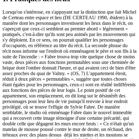
Lorsqu'on s'intéresse, en s'appuyant sur la distinction que fait Michel
de Certeau entre espace et lieu (DE CERTEAU 1990,
ibidem
) à la
manière dont les personnages investissent les lieux dans le récit, on
s'aperçoit que ceux-ci semblent au premier abord « légèrement »
pratiqués, c'est-à-dire qu'ils sont peu animés par les mouvements qui
s'y déploient. En ce sens, on pourrait qualifier les personnages
d'
occupants
, en référence au titre du récit. La seconde phrase du
récit nous informe sur l'endroit où emménagent le père et son fils à la
suite de l'incendie : « Fabre trouva trop vite quelque chose de moins
vaste, deux pièces aux fonctions permutables sous une cheminée de
brique dont l'ombre donnait l'heure, et qui avaient ceci de bien d'être
assez proches du quai de Valmy. » (
OS
, 7) L'appartement étroit,
réduit à deux pièces « permutables », suggère que toutes choses
étant égales pour les personnages, ceux-ci sont en réalité indifférents
aux fonctions des pièces de leur logis. Le point positif de cet
appartement, son emplacement, en dit long sur le désintérêt des
personnages pour leur lieu de vie puisqu'il renvoie à leur endroit
privilégié, où se trouve l'effigie de Sylvie Fabre. De manière
semblable, le studio où emménage Fabre dans le nouvel immeuble
qui a recouvert cette image témoigne d'une certaine précarité, qui
double celle que dégagent les murs encore bruts : « Ce n'était qu'un
matelas de mousse poussé contre le mur de droite, un réchaud, des
tréteaux avec des plans dessus déjà les miettes et les moutons se