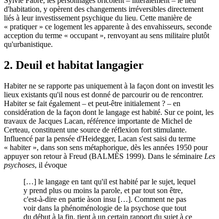
Sylvie Fabre, les personnages bricolent – littéralement – le lieu
d'habitation, y opèrent des changements irréversibles directement
liés à leur investissement psychique du lieu. Cette manière de
« pratiquer » ce logement les apparente à des envahisseurs, seconde
acception du terme « occupant », renvoyant au sens militaire plutôt
qu'urbanistique.
2. Deuil et habitat langagier
Habiter ne se rapporte pas uniquement à la façon dont on investit les
lieux existants qu'il nous est donné de parcourir ou de rencontrer.
Habiter se fait également – et peut-être initialement ? – en
considération de la façon dont le langage est habité. Sur ce point, les
travaux de Jacques Lacan, référence importante de Michel de
Certeau, constituent une source de réflexion fort stimulante.
Influencé par la pensée d'Heidegger, Lacan s'est saisi du terme
« habiter », dans son sens métaphorique, dès les années 1950 pour
appuyer son retour à Freud (BALMÈS 1999). Dans le séminaire
Les
psychoses
, il évoque
[…] le langage en tant qu'il est habité par le sujet, lequel
y prend plus ou moins la parole, et par tout son être,
c'est-à-dire en partie àson insu […]. Comment ne pas
voir dans la phénoménologie de la psychose que tout
du début à la fin, tient à un certain rapport du sujet à ce