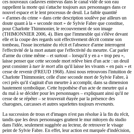
ces nouveaux cadavres entrevus dans le canal vidé de son eau
rappellent la morte qui s'attache toujours aux personnages dans ce
nouvel espace et le lent processus de deuil. La faible quantité
« d'armes du crime » dans cette description soulève par ailleurs un
doute quant à la « seconde mort » de Sylvie Fabre que constitue,
pour Charlotte Thimmonier, le recouvrement de son image
(THIMONNIER 2006, 4). Bien que l'immeuble qui s'élève devant
elle et la coupe des regards soit effectivement décrit comme son
tombeau, l'issue incertaine du récit et l'absence d'arme interrogent
l'effectivité de la mort autant que l'effectivité du meurtre. Car parler
d'arme du crime même – et surtout – lorsqu'il y en a « trop peu »,
laisse penser que cette seconde mort relève bien d'un acte : un deuil
peut consister à
tuer le mort
afin qu'il laisse les vivants « en paix » et
cesse de revenir (FREUD 1968). Ainsi nous retrouvons l'intuition de
Charlotte Thimmonier, celle d'une seconde mort de Sylvie Fabre, à
ceci près qu'il s'agirait d'un meurtre à accomplir, dans sa dimension
hautement symbolique. Cette hypothèse d'un acte de meurtre qui a
du mal à se décider pour les personnages – expliquant ainsi qu'il ne
cesse de se répéter – se trouverait étayée par la présence des
charognes, carcasses et autres squelettes toujours
revenants
.
La succession de trous et d'images n'est pas résolue à la fin du récit,
tandis que les deux personnages grattent le mur mitoyen du studio
dans l'idée, seulement suggérée au lecteur, de retrouver le visage
peint de Sylvie Fabre. En effet, leur action est marquée d'indécision,