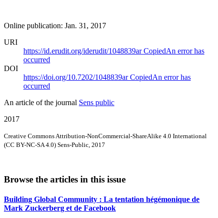
Online publication: Jan. 31, 2017
URI
https://id.erudit.org/iderudit/1048839ar
Copied
An error has
occurred
DOI
https://doi.org/10.7202/1048839ar
Copied
An error has
occurred
An article of the journal
Sens public
2017
Creative Commons Attribution-NonCommercial-ShareAlike 4.0 International
(CC BY-NC-SA 4.0) Sens-Public, 2017
Browse the articles in this issue
Building Global Community : La tentation hégémonique de
Mark Zuckerberg et de Facebook