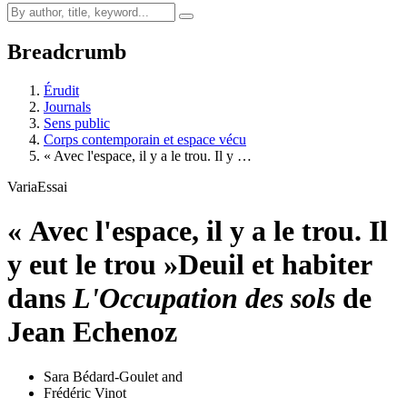
Breadcrumb
Érudit
Journals
Sens public
Corps contemporain et espace vécu
« Avec l'espace, il y a le trou. Il y …
Varia
Essai
« Avec l'espace, il y a le trou. Il
y eut le trou »
Deuil et habiter
dans
L'Occupation des sols
de
Jean Echenoz
Sara Bédard-Goulet
and
Frédéric Vinot