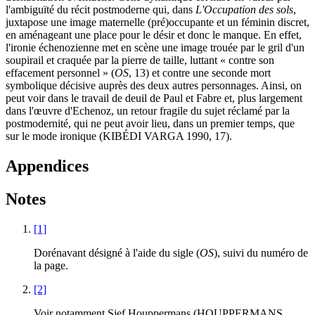
l'ambiguïté du récit postmoderne qui, dans
L'Occupation des sols
,
juxtapose une image maternelle (pré)occupante et un féminin discret,
en aménageant une place pour le désir et donc le manque. En effet,
l'ironie échenozienne met en scène une image trouée par le gril d'un
soupirail et craquée par la pierre de taille, luttant « contre son
effacement personnel » (
OS
, 13) et contre une seconde mort
symbolique décisive auprès des deux autres personnages. Ainsi, on
peut voir dans le travail de deuil de Paul et Fabre et, plus largement
dans l'œuvre d'Echenoz, un retour fragile du sujet réclamé par la
postmodernité, qui ne peut avoir lieu, dans un premier temps, que
sur le mode ironique (KIBÉDI VARGA 1990, 17).
Appendices
Notes
[1]
Dorénavant désigné à l'aide du sigle (
OS
), suivi du numéro de
la page.
[2]
Voir notamment Sjef Houppermans (HOUPPERMANS