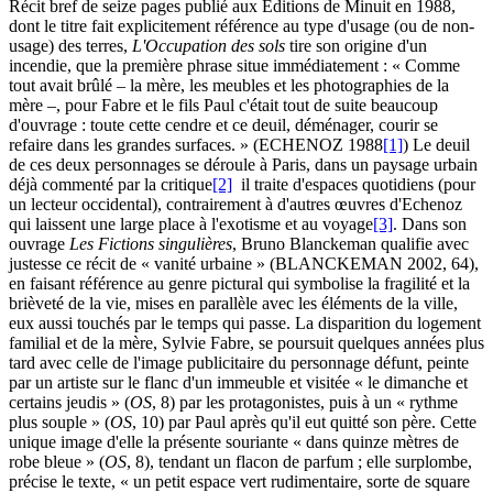
Récit bref de seize pages publié aux Éditions de Minuit en 1988,
dont le titre fait explicitement référence au type d'usage (ou de non-
usage) des terres,
L'Occupation des sols
tire son origine d'un
incendie, que la première phrase situe immédiatement : « Comme
tout avait brûlé – la mère, les meubles et les photographies de la
mère –, pour Fabre et le fils Paul c'était tout de suite beaucoup
d'ouvrage : toute cette cendre et ce deuil, déménager, courir se
refaire dans les grandes surfaces. » (ECHENOZ 1988
[1]
) Le deuil
de ces deux personnages se déroule à Paris, dans un paysage urbain
déjà commenté par la critique
[2]
il traite d'espaces quotidiens (pour
un lecteur occidental), contrairement à d'autres œuvres d'Echenoz
qui laissent une large place à l'exotisme et au voyage
[3]
. Dans son
ouvrage
Les Fictions singulières
, Bruno Blanckeman qualifie avec
justesse ce récit de « vanité urbaine » (BLANCKEMAN 2002, 64),
en faisant référence au genre pictural qui symbolise la fragilité et la
brièveté de la vie, mises en parallèle avec les éléments de la ville,
eux aussi touchés par le temps qui passe. La disparition du logement
familial et de la mère, Sylvie Fabre, se poursuit quelques années plus
tard avec celle de l'image publicitaire du personnage défunt, peinte
par un artiste sur le flanc d'un immeuble et visitée « le dimanche et
certains jeudis » (
OS
, 8) par les protagonistes, puis à un « rythme
plus souple » (
OS
, 10) par Paul après qu'il eut quitté son père. Cette
unique image d'elle la présente souriante « dans quinze mètres de
robe bleue » (
OS
, 8), tendant un flacon de parfum ; elle surplombe,
précise le texte, « un petit espace vert rudimentaire, sorte de square