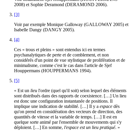
2008) et Sophie Deramond (DERAMOND 2006).
[3]
Voir par exemple Monique Galloway (GALLOWAY 2005) et
Isabelle Dangy (DANGY 2005).
[4]
Ces « trous et pleins » sont entendus ici en termes
psychanalytiques de perte et de comblement, et non
considérés d'un point de vue stylistique de prolifération et de
minimalisme, comme c'est le cas dans l'article de Sjef
Houppermans (HOUPPERMANS 1994).
[5]
« Est un
lieu
l'ordre (quel qu'il soit) selon lequel des éléments
sont distribués dans des rapports de coexistence. […] Un lieu
est donc une configuration instantanée de positions. Il
implique une indication de stabilité. […] Il y a
espace
dès
qu'on prend en considération des vecteurs de direction, des
quantités de vitesse et la variable de temps. […] Il est en
quelque sorte animé par l'ensemble de mouvements qui s'y
déploient. […] En somme,
l'espace est un lieu pratiqué
. »