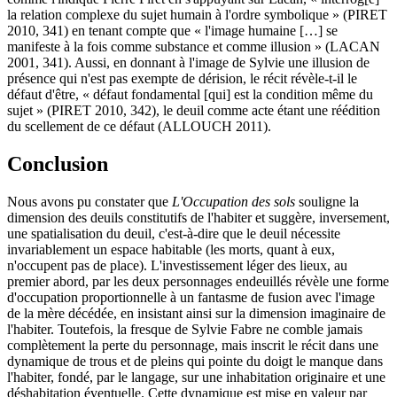
la relation complexe du sujet humain à l'ordre symbolique » (PIRET
2010, 341) en tenant compte que « l'image humaine […] se
manifeste à la fois comme substance et comme illusion » (LACAN
2001, 341). Aussi, en donnant à l'image de Sylvie une illusion de
présence qui n'est pas exempte de dérision, le récit révèle-t-il le
défaut d'être, « défaut fondamental [qui] est la condition même du
sujet » (PIRET 2010, 342), le deuil comme acte étant une réédition
du scellement de ce défaut (ALLOUCH 2011).
Conclusion
Nous avons pu constater que
L'Occupation des sols
souligne la
dimension des deuils constitutifs de l'habiter et suggère, inversement,
une spatialisation du deuil, c'est-à-dire que le deuil nécessite
invariablement un espace habitable (les morts, quant à eux,
n'occupent pas de place). L'investissement léger des lieux, au
premier abord, par les deux personnages endeuillés révèle une forme
d'occupation proportionnelle à un fantasme de fusion avec l'image
de la mère décédée, en insistant ainsi sur la dimension imaginaire de
l'habiter. Toutefois, la fresque de Sylvie Fabre ne comble jamais
complètement la perte du personnage, mais inscrit le récit dans une
dynamique de trous et de pleins qui pointe du doigt le manque dans
l'habiter, fondé, par le langage, sur une inhabitation originaire et une
déshabitation éventuelle. Cette dynamique est mise en valeur par