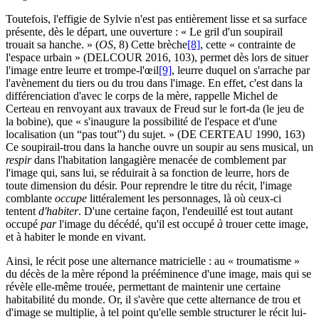
Toutefois, l'effigie de Sylvie n'est pas entièrement lisse et sa surface
présente, dès le départ, une ouverture : « Le gril d'un soupirail
trouait sa hanche. » (
OS
, 8) Cette brèche
[8]
, cette « contrainte de
l'espace urbain » (DELCOUR 2016, 103), permet dès lors de situer
l'image entre leurre et trompe-l'œil
[9]
, leurre duquel on s'arrache par
l'avènement du tiers ou du trou dans l'image. En effet, c'est dans la
différenciation d'avec le corps de la mère, rappelle Michel de
Certeau en renvoyant aux travaux de Freud sur le fort-da (le jeu de
la bobine), que « s'inaugure la possibilité de l'espace et d'une
localisation (un “pas tout”) du sujet. » (DE CERTEAU 1990, 163)
Ce soupirail-trou dans la hanche ouvre un soupir au sens musical, un
respir
dans l'habitation langagière menacée de comblement par
l'image qui, sans lui, se réduirait à sa fonction de leurre, hors de
toute dimension du désir. Pour reprendre le titre du récit, l'image
comblante
occupe
littéralement les personnages, là où ceux-ci
tentent
d'habiter
. D'une certaine façon, l'endeuillé est tout autant
occupé
par
l'image du décédé, qu'il est occupé
à
trouer cette image,
et à habiter le monde en vivant.
Ainsi, le récit pose une alternance matricielle : au « troumatisme »
du décès de la mère répond la prééminence d'une image, mais qui se
révèle elle-même trouée, permettant de maintenir une certaine
habitabilité du monde. Or, il s'avère que cette alternance de trou et
d'image se multiplie, à tel point qu'elle semble structurer le récit lui-