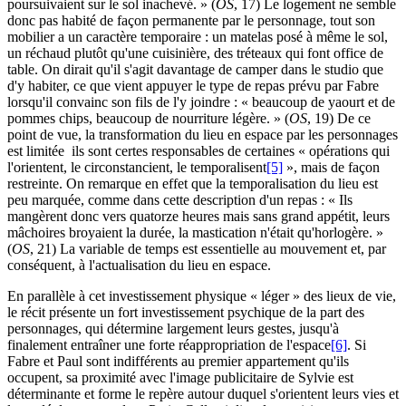
poursuivaient sur le sol inachevé. » (
OS
, 17) Le logement ne semble
donc pas habité de façon permanente par le personnage, tout son
mobilier a un caractère temporaire : un matelas posé à même le sol,
un réchaud plutôt qu'une cuisinière, des tréteaux qui font office de
table. On dirait qu'il s'agit davantage de camper dans le studio que
d'y habiter, ce que vient appuyer le type de repas prévu par Fabre
lorsqu'il convainc son fils de l'y joindre : « beaucoup de yaourt et de
pommes chips, beaucoup de nourriture légère. » (
OS
, 19) De ce
point de vue, la transformation du lieu en espace par les personnages
est limitée ils sont certes responsables de certaines « opérations qui
l'orientent, le circonstancient, le temporalisent
[5]
», mais de façon
restreinte. On remarque en effet que la temporalisation du lieu est
peu marquée, comme dans cette description d'un repas : « Ils
mangèrent donc vers quatorze heures mais sans grand appétit, leurs
mâchoires broyaient la durée, la mastication n'était qu'horlogère. »
(
OS
, 21) La variable de temps est essentielle au mouvement et, par
conséquent, à l'actualisation du lieu en espace.
En parallèle à cet investissement physique « léger » des lieux de vie,
le récit présente un fort investissement psychique de la part des
personnages, qui détermine largement leurs gestes, jusqu'à
finalement entraîner une forte réappropriation de l'espace
[6]
. Si
Fabre et Paul sont indifférents au premier appartement qu'ils
occupent, sa proximité avec l'image publicitaire de Sylvie est
déterminante et forme le repère autour duquel s'orientent leurs vies et