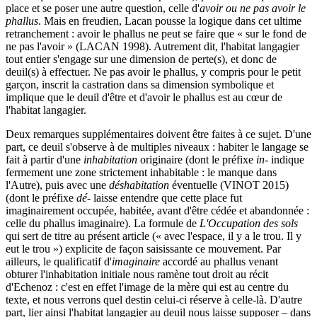
place et se poser une autre question, celle d'
avoir ou ne pas avoir le
phallus
. Mais en freudien, Lacan pousse la logique dans cet ultime
retranchement : avoir le phallus ne peut se faire que « sur le fond de
ne pas l'avoir » (LACAN 1998). Autrement dit, l'habitat langagier
tout entier s'engage sur une dimension de perte(s), et donc de
deuil(s) à effectuer. Ne pas avoir le phallus, y compris pour le petit
garçon, inscrit la castration dans sa dimension symbolique et
implique que le deuil d'être et d'avoir le phallus est au cœur de
l'habitat langagier.
Deux remarques supplémentaires doivent être faites à ce sujet. D'une
part, ce deuil s'observe à de multiples niveaux : habiter le langage se
fait à partir d'une
inhabitation
originaire (dont le préfixe
in-
indique
fermement une zone strictement inhabitable : le manque dans
l'Autre), puis avec une
déshabitation
éventuelle (VINOT 2015)
(dont le préfixe
dé-
laisse entendre que cette place fut
imaginairement occupée, habitée, avant d'être cédée et abandonnée :
celle du phallus imaginaire). La formule de
L'Occupation des sols
qui sert de titre au présent article (« avec l'espace, il y a le trou. Il y
eut le trou ») explicite de façon saisissante ce mouvement. Par
ailleurs, le qualificatif d'
imaginaire
accordé au phallus venant
obturer l'inhabitation initiale nous ramène tout droit au récit
d'Echenoz : c'est en effet l'image de la mère qui est au centre du
texte, et nous verrons quel destin celui-ci réserve à celle-là. D'autre
part, lier ainsi l'habitat langagier au deuil nous laisse supposer – dans