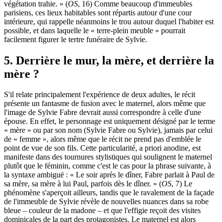
végétation trahie. » (
OS
, 16) Comme beaucoup d'immeubles
parisiens, ces lieux habitables sont répartis autour d'une cour
intérieure, qui rappelle néanmoins le trou autour duquel l'habiter est
possible, et dans laquelle le « terre-plein meuble » pourrait
facilement figurer le tertre funéraire de Sylvie.
5. Derrière le mur, la mère, et derrière la
mère ?
S'il relate principalement l'expérience de deux adultes, le récit
présente un fantasme de fusion avec le maternel, alors même que
l'image de Sylvie Fabre devrait aussi correspondre à celle d'une
épouse. En effet, le personnage est uniquement désigné par le terme
« mère » ou par son nom (Sylvie Fabre ou Sylvie), jamais par celui
de « femme », alors même que le récit ne prend pas d'emblée le
point de vue de son fils. Cette particularité, a priori anodine, est
manifeste dans des tournures stylistiques qui soulignent le maternel
plutôt que le féminin, comme c'est le cas pour la phrase suivante, à
la syntaxe ambiguë : « Le soir après le dîner, Fabre parlait à Paul de
sa mère, sa mère à lui Paul, parfois dès le dîner. » (
OS
, 7) Le
phénomène s'aperçoit ailleurs, tandis que le ravalement de la façade
de l'immeuble de Sylvie révèle de nouvelles nuances dans sa robe
bleue – couleur de la madone – et que l'effigie reçoit des visites
dominicales de la part des protagonistes. Le maternel est alors