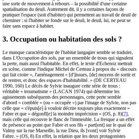
une sorte de mouvement à rebours – la possibilité d'une certaine
spatialisation du deuil. Autrement dit, il y a certaines façons de
pratiquer l'espace (soit d'habiter) qui permettent au travail de deuil de
cheminer : si l'habiter se fonde sur le deuil, le deuil, lui, ne peut se
faire sans espace à habiter.
3. Occupation ou habitation des sols ?
Le manque caractéristique de l'habitat langagier semble se traduire,
dans
L'Occupation des sols
, par un ensemble de trous qui signalent
la perte, mais aussi l'habitable. En effet, le texte d'Echenoz mettrait
en scène, comme l'indique Michel de Certeau à propos du « discours
qui fait croire », l'aménagement « [d']issues, [de] moyens de sortir et
de rentrer, et donc des espaces d'habitabilité. » (DE CERTEAU
1990, 160) Le décès de Sylvie inaugure cette série de trous :
véritable « troumatisme » (LACAN 1974) qui détermine les
agissements subséquents des personnages, cette perte semble
d'abord « comblée » (ou « occupée ») par l'image de Sylvie, non pas
celle que « s'épuis[e] à vouloir décrire toujours plus exactement »
Fabre et que « dégonfl[e] la moindre imprécision » (
OS
, p. 8)
[7]
,
mais celle qui recouvre le flanc de l'immeuble. La fresque a un effet
de présence au point que Fabre et son fils « part[ent] sur le quai de
Valmy sur la rue Marseille, la rue Dieu, ils [vont] voir Sylvie
Fabre. » (
OS
, 8) En effet, la relation que les deux protagonistes