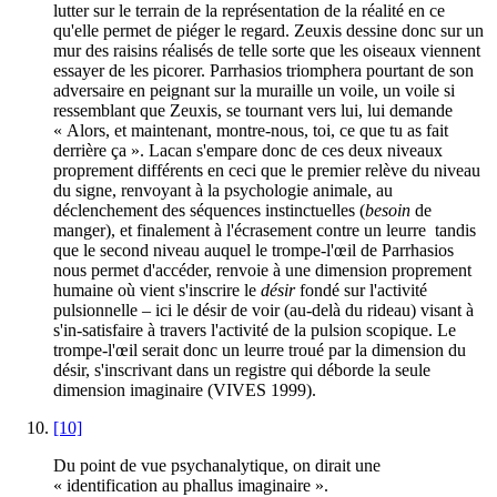
lutter sur le terrain de la représentation de la réalité en ce
qu'elle permet de piéger le regard. Zeuxis dessine donc sur un
mur des raisins réalisés de telle sorte que les oiseaux viennent
essayer de les picorer. Parrhasios triomphera pourtant de son
adversaire en peignant sur la muraille un voile, un voile si
ressemblant que Zeuxis, se tournant vers lui, lui demande
« Alors, et maintenant, montre-nous, toi, ce que tu as fait
derrière ça ». Lacan s'empare donc de ces deux niveaux
proprement différents en ceci que le premier relève du niveau
du signe, renvoyant à la psychologie animale, au
déclenchement des séquences instinctuelles (
besoin
de
manger), et finalement à l'écrasement contre un leurre tandis
que le second niveau auquel le trompe-l'œil de Parrhasios
nous permet d'accéder, renvoie à une dimension proprement
humaine où vient s'inscrire le
désir
fondé sur l'activité
pulsionnelle – ici le désir de voir (au-delà du rideau) visant à
s'in-satisfaire à travers l'activité de la pulsion scopique. Le
trompe-l'œil serait donc un leurre troué par la dimension du
désir, s'inscrivant dans un registre qui déborde la seule
dimension imaginaire (VIVES 1999).
[10]
Du point de vue psychanalytique, on dirait une
« identification au phallus imaginaire ».