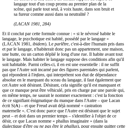
langage tout d'un coup promu au premier plan de la
scène, qui parle tout seul, à voix haute, dans son bruit et
sa fureur comme aussi dans sa neutralité ?
(LACAN 1981, 284)
Et il conclut par cette formule connue : « si le névrosé habite le
langage, le psychotique est habité, possédé par le langage »
(LACAN 1981,
ibidem
). Le
parlêtre
, c'est-à-dire l'humain pris dans
et par le langage, n'habiterait donc pas un appartement, une maison,
une hutte, ou un carton déplié le long d'une rue. Il habite avant tout
le langage. Mais habiter le langage suppose des conditions afin qu'il
soit habitable. Parmi celles-ci, il en est une essentielle : il ne suffit
pas que l'Autre soit incarné par des figures parentales qui parlent,
qui répondent à l'
infans
, qui interprètent son état de dépendance
absolue en le marquant du sceau du langage, il faut également que
cet Autre soit désirant. Désirant, cela signifie qu'il est manquant et
que ce manque peut être véhiculé, pris en charge par une parole qui,
en même temps, ne saurait le nommer exactement : c'est la fonction
de ce signifiant énigmatique du manque dans l'Autre – que Lacan
écrit S(₳) – et que Freud avait déjà nommé « castration
maternelle ». C'est donc parce que l'Autre est désirant que le sujet
peut – et doit dans un premier temps – s'identifier à l'objet de ce
désir, ce que Lacan nomme « phallus imaginaire » (dans la
dialectique d'
être ou ne pas être le phallus
), pour ensuite quitter cette