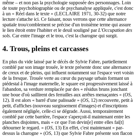
même – et non pas la psychologie supposée des personnages. Loin
de toute psychobiographie ou de psychanalyse appliquée, c'est donc
à un « Réel dans le texte » (LECLAIRE 1971, 30‑32) que notre
lecture s'attache ici. Ce faisant, nous verrons que cette alternance
spatiale trou/comblement se précise d'un troisième terme qui assure
le lien étroit entre l'habiter et le deuil souligné par
L'Occupation des
sols
. Car entre l'image et le trou, c'est la charogne qui surgit.
4. Trous, pleins et carcasses
En plus du vide laissé par le décès de Sylvie Fabre, partiellement
comblé par son image trouée, le texte présente donc une alternance
de creux et de pleins, qui influent notamment sur l'espace vert voisin
de la fresque. Trouée verte au cœur du paysage urbain formant un
piédestal à l'image maternelle, le square est progressivement laissé à
l'abandon, sa verdure remplacée par des « résidus bruns jonchant
une boue d'où saillirent des ferrailles aux arrêtes menaçantes » (
OS
,
12). Il est alors « barré d'une palissade » (
OS
, 12) recouverte, petit à
petit, d'affiches (nouveau surgissement d'images) et d'inscriptions
également négligée, celle-ci se dégrade. Aussi, temporairement
comblé par cette barrière, l'espace s'aperçoit-il maintenant entre les
planches disjointes, mais « ce que l'on devin[e] entre elles fai[t]
détourner le regard. » (
OS
, 13) En effet, c'est maintenant « par-
dessus la charogne » (
OS
, 13) que Sylvie Fabre présente son flacon