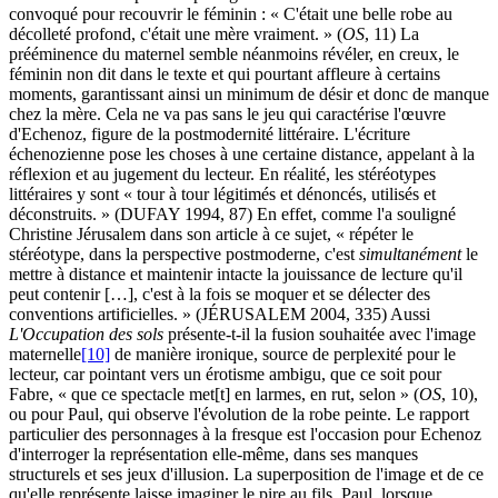
convoqué pour recouvrir le féminin : « C'était une belle robe au
décolleté profond, c'était une mère vraiment. » (
OS
, 11) La
prééminence du maternel semble néanmoins révéler, en creux, le
féminin non dit dans le texte et qui pourtant affleure à certains
moments, garantissant ainsi un minimum de désir et donc de manque
chez la mère. Cela ne va pas sans le jeu qui caractérise l'œuvre
d'Echenoz, figure de la postmodernité littéraire. L'écriture
échenozienne pose les choses à une certaine distance, appelant à la
réflexion et au jugement du lecteur. En réalité, les stéréotypes
littéraires y sont « tour à tour légitimés et dénoncés, utilisés et
déconstruits. » (DUFAY 1994, 87) En effet, comme l'a souligné
Christine Jérusalem dans son article à ce sujet, « répéter le
stéréotype, dans la perspective postmoderne, c'est
simultanément
le
mettre à distance et maintenir intacte la jouissance de lecture qu'il
peut contenir […], c'est à la fois se moquer et se délecter des
conventions artificielles. » (JÉRUSALEM 2004, 335) Aussi
L'Occupation des sols
présente-t-il la fusion souhaitée avec l'image
maternelle
[10]
de manière ironique, source de perplexité pour le
lecteur, car pointant vers un érotisme ambigu, que ce soit pour
Fabre, « que ce spectacle met[t] en larmes, en rut, selon » (
OS
, 10),
ou pour Paul, qui observe l'évolution de la robe peinte. Le rapport
particulier des personnages à la fresque est l'occasion pour Echenoz
d'interroger la représentation elle-même, dans ses manques
structurels et ses jeux d'illusion. La superposition de l'image et de ce
qu'elle représente laisse imaginer le pire au fils, Paul, lorsque