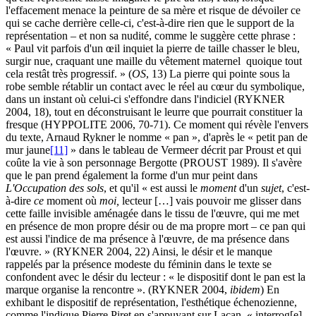
l'effacement menace la peinture de sa mère et risque de dévoiler ce
qui se cache derrière celle-ci, c'est-à-dire rien que le support de la
représentation – et non sa nudité, comme le suggère cette phrase :
« Paul vit parfois d'un œil inquiet la pierre de taille chasser le bleu,
surgir nue, craquant une maille du vêtement maternel quoique tout
cela restât très progressif. » (
OS
, 13) La pierre qui pointe sous la
robe semble rétablir un contact avec le réel au cœur du symbolique,
dans un instant où celui-ci s'effondre dans l'indiciel (RYKNER
2004, 18), tout en déconstruisant le leurre que pourrait constituer la
fresque (HYPPOLITE 2006, 70‑71). Ce moment qui révèle l'envers
du texte, Arnaud Rykner le nomme « pan », d'après le « petit pan de
mur jaune
[11]
» dans le tableau de Vermeer décrit par Proust et qui
coûte la vie à son personnage Bergotte (PROUST 1989). Il s'avère
que le pan prend également la forme d'un mur peint dans
L'Occupation des sols
, et qu'il « est aussi le
moment
d'un
sujet
, c'est-
à-dire
ce
moment où
moi,
lecteur […] vais pouvoir me glisser dans
cette faille invisible aménagée dans le tissu de l'œuvre, qui me met
en présence de mon propre désir ou de ma propre mort – ce pan qui
est aussi l'indice de ma présence à l'œuvre, de ma présence dans
l'œuvre. » (RYKNER 2004, 22) Ainsi, le désir et le manque
rappelés par la présence modeste du féminin dans le texte se
confondent avec le désir du lecteur : « le dispositif dont le pan est la
marque organise la rencontre ». (RYKNER 2004,
ibidem
) En
exhibant le dispositif de représentation, l'esthétique échenozienne,
comme l'indique Pierre Piret en s'appuyant sur Lacan, « interrog[e]