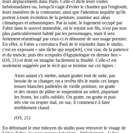
leurs déplacements dans Paris. Celle-ci dicte leurs visites
hebdomadaires ou, lorsqu'il s'agit d'éviter le chantier qui l'engloutit,
leurs manières de la contourner, ainsi que l'attention inquiète qu'ils
portent à toute évolution de la peinture, soumise aux aléas
climatiques et urbanistiques. Par la suite, le logement occupé par
Fabre dans le nouvel immeuble, où le rejoint son fils, n'est pas non
plus particulièrement habité par les personnages, mais il sera
fortement réaménagé par ceux-ci et détourné de son usage premier.
En effet, si Fabre a convaincu Paul de le rejoindre dans le studio,
c'est en exposant « une tâche qui requ[iert], c'est vrai, de la patience
et du muscle, puis des scrupules d'égyptologue en dernier lieu »
(
OS
, 21) et dont on imagine facilement la finalité. Celle-ci est
seulement suggérée par le récit qui se termine sur ces lignes :
Alors autant s'y mettre, autant gratter tout de suite, pas
besoin de se changer, on a revêtu dès le matin ces larges
tenues blanches pailletées de vieille peinture, on gratte
et des stratus de plâtre se suspendent au soleil, piquetant
les fronts, les cafés oubliés. On gratte, on gratte et puis
très vite on respire mal, on sue, il commence à faire
terriblement chaud.
(
OS
, 21)
En détruisant le mur mitoyen du studio pour retrouver le visage de