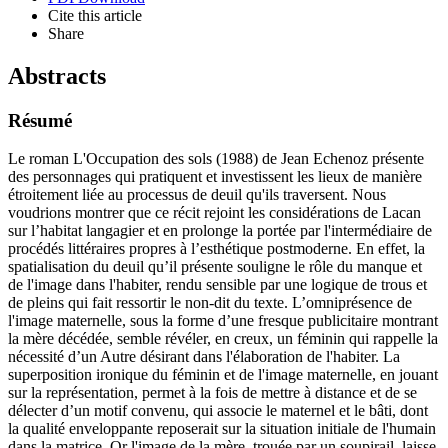
Cite this article
Share
Abstracts
Résumé
Le roman L'Occupation des sols (1988) de Jean Echenoz présente
des personnages qui pratiquent et investissent les lieux de manière
étroitement liée au processus de deuil qu'ils traversent. Nous
voudrions montrer que ce récit rejoint les considérations de Lacan
sur l’habitat langagier et en prolonge la portée par l'intermédiaire de
procédés littéraires propres à l’esthétique postmoderne. En effet, la
spatialisation du deuil qu’il présente souligne le rôle du manque et
de l'image dans l'habiter, rendu sensible par une logique de trous et
de pleins qui fait ressortir le non-dit du texte. L’omniprésence de
l'image maternelle, sous la forme d’une fresque publicitaire montrant
la mère décédée, semble révéler, en creux, un féminin qui rappelle la
nécessité d’un Autre désirant dans l'élaboration de l'habiter. La
superposition ironique du féminin et de l'image maternelle, en jouant
sur la représentation, permet à la fois de mettre à distance et de se
délecter d’un motif convenu, qui associe le maternel et le bâti, dont
la qualité enveloppante reposerait sur la situation initiale de l'humain
dans la matrice. Or l'image de la mère, trouée par un soupirail, laisse