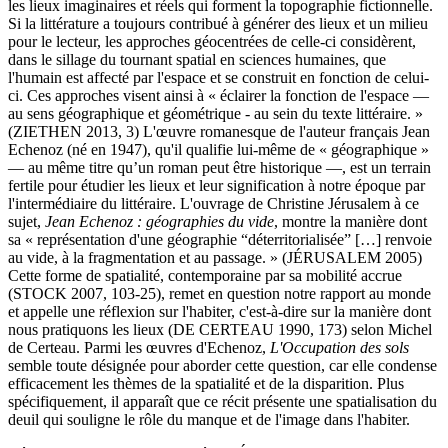
les lieux imaginaires et réels qui forment la topographie fictionnelle.
Si la littérature a toujours contribué à générer des lieux et un milieu
pour le lecteur, les approches géocentrées de celle-ci considèrent,
dans le sillage du tournant spatial en sciences humaines, que
l'humain est affecté par l'espace et se construit en fonction de celui-
ci. Ces approches visent ainsi à « éclairer la fonction de l'espace —
au sens géographique et géométrique - au sein du texte littéraire. »
(ZIETHEN 2013, 3) L'œuvre romanesque de l'auteur français Jean
Echenoz (né en 1947), qu'il qualifie lui-même de « géographique »
— au même titre qu’un roman peut être historique —, est un terrain
fertile pour étudier les lieux et leur signification à notre époque par
l'intermédiaire du littéraire. L'ouvrage de Christine Jérusalem à ce
sujet,
Jean Echenoz : géographies du vide
, montre la manière dont
sa « représentation d'une géographie “déterritorialisée” […] renvoie
au vide, à la fragmentation et au passage. » (JÉRUSALEM 2005)
Cette forme de spatialité, contemporaine par sa mobilité accrue
(STOCK 2007, 103‑25), remet en question notre rapport au monde
et appelle une réflexion sur l'habiter, c'est-à-dire sur la manière dont
nous pratiquons les lieux (DE CERTEAU 1990, 173) selon Michel
de Certeau. Parmi les œuvres d'Echenoz,
L'Occupation des sols
semble toute désignée pour aborder cette question, car elle condense
efficacement les thèmes de la spatialité et de la disparition. Plus
spécifiquement, il apparaît que ce récit présente une spatialisation du
deuil qui souligne le rôle du manque et de l'image dans l'habiter.