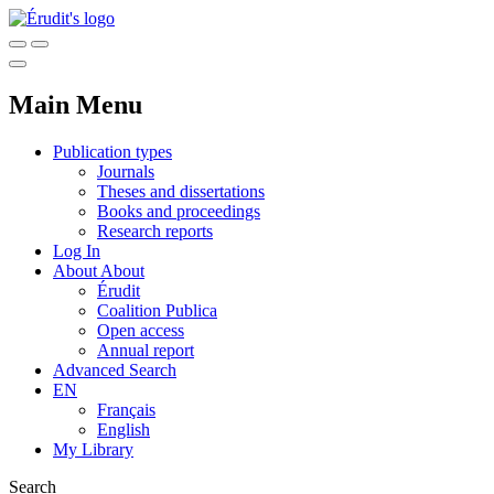
Main Menu
Publication types
Journals
Theses and dissertations
Books and proceedings
Research reports
Log In
About
About
Érudit
Coalition Publica
Open access
Annual report
Advanced Search
EN
Français
English
My Library
Search