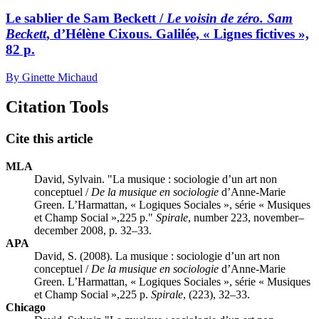
Le sablier de Sam Beckett /
Le voisin de zéro. Sam
Beckett
, d’Hélène Cixous. Galilée, « Lignes fictives »,
82 p.
By Ginette Michaud
Citation Tools
Cite this article
MLA
David, Sylvain. "La musique : sociologie d’un art non
conceptuel /
De la musique en sociologie
d’Anne-Marie
Green. L’Harmattan, « Logiques Sociales », série « Musiques
et Champ Social »,225 p."
Spirale
, number 223, november–
december 2008, p. 32–33.
APA
David, S. (2008). La musique : sociologie d’un art non
conceptuel /
De la musique en sociologie
d’Anne-Marie
Green. L’Harmattan, « Logiques Sociales », série « Musiques
et Champ Social »,225 p.
Spirale
, (223), 32–33.
Chicago