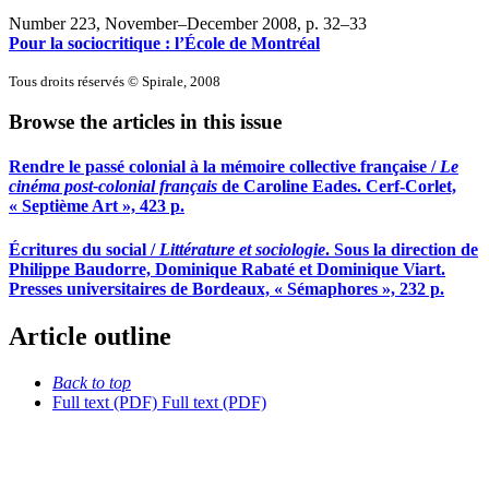
Number 223, November–December 2008
, p. 32–33
Pour la sociocritique : l’École de Montréal
Tous droits réservés © Spirale, 2008
Browse the articles in this issue
Rendre le passé colonial à la mémoire collective française /
Le
cinéma post-colonial français
de Caroline Eades. Cerf-Corlet,
« Septième Art », 423 p.
Écritures du social /
Littérature et sociologie
. Sous la direction de
Philippe Baudorre, Dominique Rabaté et Dominique Viart.
Presses universitaires de Bordeaux, « Sémaphores », 232 p.
Article outline
Back to top
Full text (PDF)
Full text (PDF)