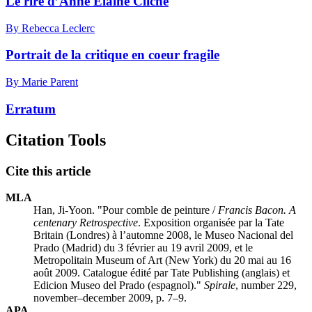
Le rire d’Anne Élaine Cliche
By Rebecca Leclerc
Portrait de la critique en coeur fragile
By Marie Parent
Erratum
Citation Tools
Cite this article
MLA
Han, Ji-Yoon. "Pour comble de peinture /
Francis Bacon. A
centenary Retrospective
. Exposition organisée par la Tate
Britain (Londres) à l’automne 2008, le Museo Nacional del
Prado (Madrid) du 3 février au 19 avril 2009, et le
Metropolitain Museum of Art (New York) du 20 mai au 16
août 2009. Catalogue édité par Tate Publishing (anglais) et
Edicion Museo del Prado (espagnol)."
Spirale
, number 229,
november–december 2009, p. 7–9.
APA