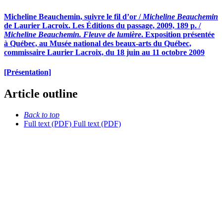
Micheline Beauchemin, suivre le fil d’or /
Micheline Beauchemin
de Laurier Lacroix. Les Éditions du passage, 2009, 189 p. /
Micheline Beauchemin. Fleuve de lumière
. Exposition présentée
à Québec, au Musée national des beaux-arts du Québec,
commissaire Laurier Lacroix, du 18 juin au 11 octobre 2009
[Présentation]
Article outline
Back to top
Full text (PDF)
Full text (PDF)