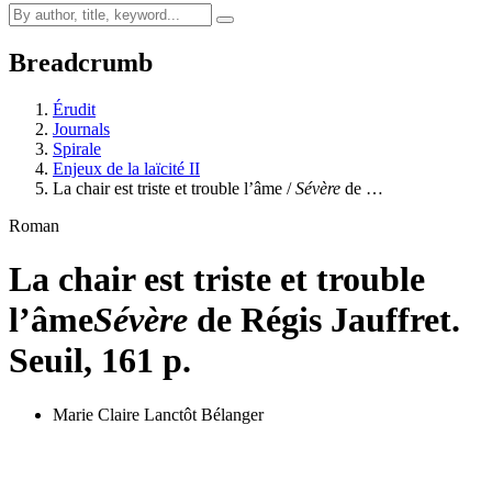
Breadcrumb
Érudit
Journals
Spirale
Enjeux de la laïcité II
La chair est triste et trouble l’âme /
Sévère
de …
Roman
La chair est triste et trouble
l’âme
Sévère
de Régis Jauffret.
Seuil, 161 p.
Marie Claire Lanctôt Bélanger