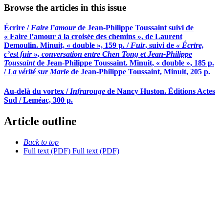
Browse the articles in this issue
Écrire /
Faire l’amour
de Jean-Philippe Toussaint suivi de
« Faire l’amour à la croisée des chemins », de Laurent
Demoulin. Minuit, « double », 159 p. /
Fuir
, suivi de
« Écrire,
c’est fuir », conversation entre Chen Tong et Jean-Philippe
Toussaint
de Jean-Philippe Toussaint. Minuit, « double », 185 p.
/
La vérité sur Marie
de Jean-Philippe Toussaint, Minuit, 205 p.
Au-delà du vortex /
Infrarouge
de Nancy Huston. Éditions Actes
Sud / Leméac, 300 p.
Article outline
Back to top
Full text (PDF)
Full text (PDF)