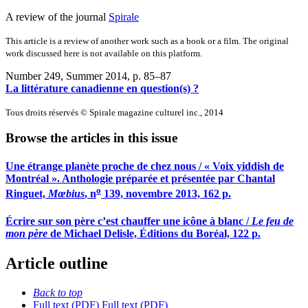
A review of the journal
Spirale
This article is a review of another work such as a book or a film. The original
work discussed here is not available on this platform.
Number 249, Summer 2014
, p. 85–87
La littérature canadienne en question(s) ?
Tous droits réservés © Spirale magazine culturel inc., 2014
Browse the articles in this issue
Une étrange planète proche de chez nous / « Voix yiddish de
Montréal ». Anthologie préparée et présentée par Chantal
o
Ringuet,
Mœbius
, n
139, novembre 2013, 162 p.
Écrire sur son père c’est chauffer une icône à blanc /
Le feu de
mon père
de Michael Delisle, Éditions du Boréal, 122 p.
Article outline
Back to top
Full text (PDF)
Full text (PDF)