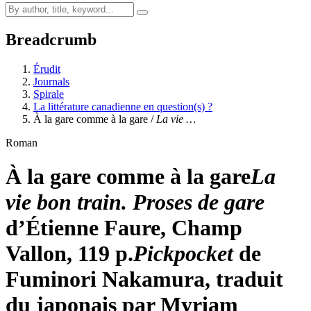
Breadcrumb
Érudit
Journals
Spirale
La littérature canadienne en question(s) ?
À la gare comme à la gare /
La vie …
Roman
À la gare comme à la gare
La
vie bon train. Proses de gare
d’Étienne Faure, Champ
Vallon, 119 p.
Pickpocket
de
Fuminori Nakamura, traduit
du japonais par Myriam