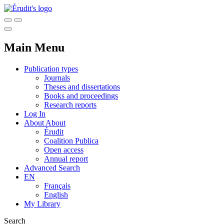
Main Menu
Publication types
Journals
Theses and dissertations
Books and proceedings
Research reports
Log In
About
About
Érudit
Coalition Publica
Open access
Annual report
Advanced Search
EN
Français
English
My Library
Search