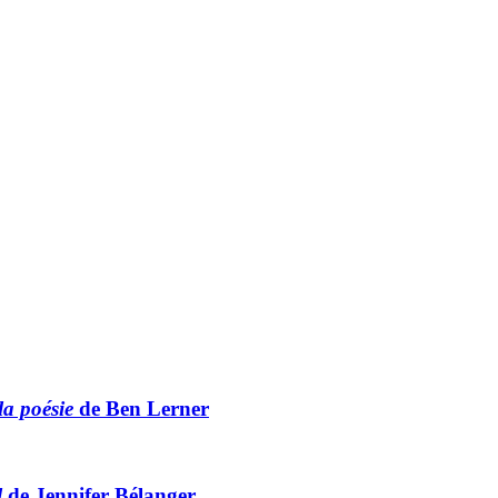
la poésie
de Ben Lerner
l
de Jennifer Bélanger