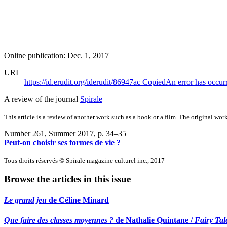
Online publication: Dec. 1, 2017
URI
https://id.erudit.org/iderudit/86947ac
Copied
An error has occur
A review of the journal
Spirale
This article is a review of another work such as a book or a film. The original work
Number 261, Summer 2017
, p. 34–35
Peut-on choisir ses formes de vie ?
Tous droits réservés © Spirale magazine culturel inc., 2017
Browse the articles in this issue
Le grand jeu
de Céline Minard
Que faire des classes moyennes ?
de Nathalie Quintane /
Fairy Tal