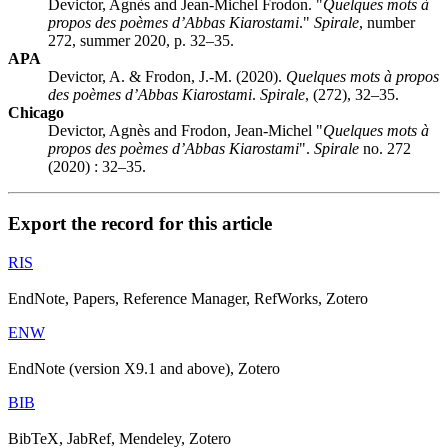
Devictor, Agnès and Jean-Michel Frodon. "
Quelques mots à
propos des poèmes d’Abbas Kiarostami
."
Spirale
, number
272, summer 2020, p. 32–35.
APA
Devictor, A. & Frodon, J.-M. (2020).
Quelques mots à propos
des poèmes d’Abbas Kiarostami
.
Spirale
, (272), 32–35.
Chicago
Devictor, Agnès and Frodon, Jean-Michel "
Quelques mots à
propos des poèmes d’Abbas Kiarostami
".
Spirale
no. 272
(2020) : 32–35.
Export the record for this article
RIS
EndNote, Papers, Reference Manager, RefWorks, Zotero
ENW
EndNote (version X9.1 and above), Zotero
BIB
BibTeX, JabRef, Mendeley, Zotero