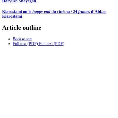
Daryush Shayegan
Kiarostami ou le
happy end
du cinéma /
24 frames
d’Abbas
Kiarostami
Article outline
Back to top
Full text (PDF)
Full text (PDF)