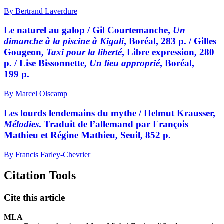
By Bertrand Laverdure
Le naturel au galop / Gil Courtemanche,
Un
dimanche à la piscine à Kigali
, Boréal, 283 p. / Gilles
Gougeon,
Taxi pour la liberté
, Libre expression, 280
p. / Lise Bissonnette,
Un lieu approprié
, Boréal,
199 p.
By Marcel Olscamp
Les lourds lendemains du mythe / Helmut Krausser,
Mélodies
. Traduit de l’allemand par François
Mathieu et Régine Mathieu, Seuil, 852 p.
By Francis Farley-Chevrier
Citation Tools
Cite this article
MLA