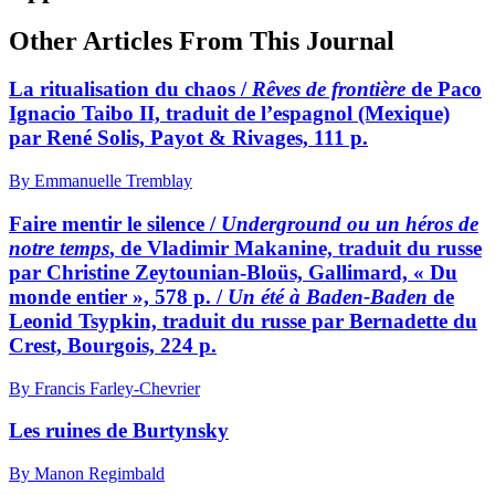
Other Articles From This Journal
La ritualisation du chaos /
Rêves de frontière
de Paco
Ignacio Taibo II, traduit de l’espagnol (Mexique)
par René Solis, Payot & Rivages, 111 p.
By Emmanuelle Tremblay
Faire mentir le silence /
Underground ou un héros de
notre temps
, de Vladimir Makanine, traduit du russe
par Christine Zeytounian-Bloüs, Gallimard, « Du
monde entier », 578 p. /
Un été à Baden-Baden
de
Leonid Tsypkin, traduit du russe par Bernadette du
Crest, Bourgois, 224 p.
By Francis Farley-Chevrier
Les ruines de Burtynsky
By Manon Regimbald