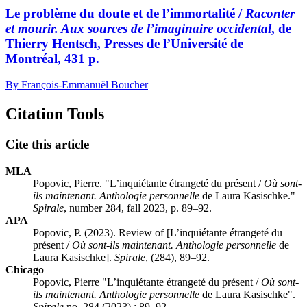
Le problème du doute et de l’immortalité /
Raconter
et mourir. Aux sources de l’imaginaire occidental
, de
Thierry Hentsch, Presses de l’Université de
Montréal, 431 p.
By François-Emmanuël Boucher
Citation Tools
Cite this article
MLA
Popovic, Pierre. "L’inquiétante étrangeté du présent /
Où sont-
ils maintenant. Anthologie personnelle
de Laura Kasischke."
Spirale
, number 284, fall 2023, p. 89–92.
APA
Popovic, P. (2023). Review of [L’inquiétante étrangeté du
présent /
Où sont-ils maintenant. Anthologie personnelle
de
Laura Kasischke].
Spirale
, (284), 89–92.
Chicago
Popovic, Pierre "L’inquiétante étrangeté du présent /
Où sont-
ils maintenant. Anthologie personnelle
de Laura Kasischke".
Spirale
no. 284 (2023) : 89–92.