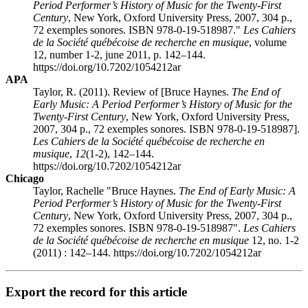
Period Performer’s History of Music for the Twenty-First
Century
, New York, Oxford University Press, 2007, 304 p.,
72 exemples sonores. ISBN 978-0-19-518987."
Les Cahiers
de la Société québécoise de recherche en musique
, volume
12, number 1-2, june 2011, p. 142–144.
https://doi.org/10.7202/1054212ar
APA
Taylor, R. (2011). Review of [Bruce Haynes.
The End of
Early Music: A Period Performer’s History of Music for the
Twenty-First Century
, New York, Oxford University Press,
2007, 304 p., 72 exemples sonores. ISBN 978-0-19-518987].
Les Cahiers de la Société québécoise de recherche en
musique
,
12
(1-2), 142–144.
https://doi.org/10.7202/1054212ar
Chicago
Taylor, Rachelle "Bruce Haynes.
The End of Early Music: A
Period Performer’s History of Music for the Twenty-First
Century
, New York, Oxford University Press, 2007, 304 p.,
72 exemples sonores. ISBN 978-0-19-518987".
Les Cahiers
de la Société québécoise de recherche en musique
12, no. 1-2
(2011) : 142–144. https://doi.org/10.7202/1054212ar
Export the record for this article