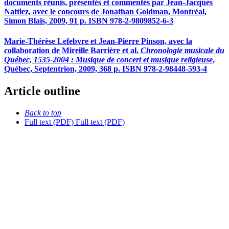
documents réunis, présentés et commentés par Jean-Jacques
Nattiez, avec le concours de Jonathan Goldman, Montréal,
Simon Blais, 2009, 91 p. ISBN 978-2-9809852-6-3
Marie-Thérèse Lefebvre et Jean-Pierre Pinson, avec la
collaboration de Mireille Barrière et al.
Chronologie musicale du
Québec, 1535-2004 : Musique de concert et musique religieuse
,
Québec, Septentrion, 2009, 368 p. ISBN 978-2-98448-593-4
Article outline
Back to top
Full text (PDF)
Full text (PDF)