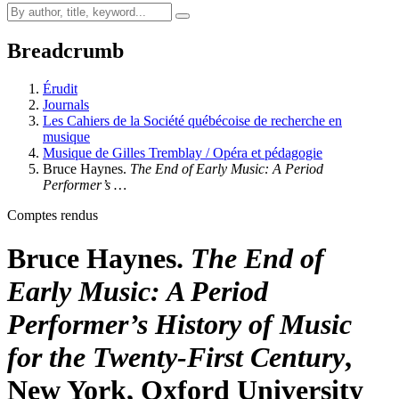
Breadcrumb
Érudit
Journals
Les Cahiers de la Société québécoise de recherche en
musique
Musique de Gilles Tremblay / Opéra et pédagogie
Bruce Haynes.
The End of Early Music: A Period
Performer’s …
Comptes rendus
Bruce Haynes.
The End of
Early Music: A Period
Performer’s History of Music
for the Twenty-First Century
,
New York, Oxford University