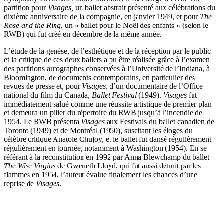
partition pour
Visages,
un ballet abstrait présenté aux célébrations du
dixième anniversaire de la compagnie, en janvier 1949, et pour
The
Rose and the Ring,
un « ballet pour le Noël des enfants » (selon le
RWB) qui fut créé en décembre de la même année.
L’étude de la genèse, de l’esthétique et de la réception par le public
et la critique de ces deux ballets a pu être réalisée grâce à l’examen
des partitions autographes conservées à l’Université de l’Indiana, à
Bloomington, de documents contemporains, en particulier des
revues de presse et, pour
Visages,
d’un documentaire de l’Office
national du film du Canada,
Ballet Festival
(1949).
Visages
fut
immédiatement salué comme une réussite artistique de premier plan
et demeura un pilier du répertoire du RWB jusqu’à l’incendie de
1954. Le RWB présenta
Visages
aux Festivals du ballet canadien de
Toronto (1949) et de Montréal (1950), suscitant les éloges du
célèbre critique Anatole Chujoy, et le ballet fut dansé régulièrement
régulièrement en tournée, notamment à Washington (1954). En se
référant à la reconstitution en 1992 par Anna Blewchamp du ballet
The Wise Virgins
de Gweneth Lloyd, qui fut aussi détruit par les
flammes en 1954, l’auteur évalue finalement les chances d’une
reprise de
Visages
.