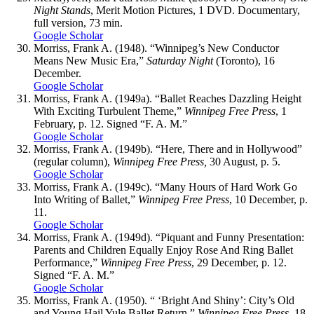
Night Stands
, Merit Motion Pictures, 1 DVD. Documentary,
full version, 73 min.
Google Scholar
Morriss
, Frank A. (1948). “Winnipeg’s New Conductor
Means New Music Era,”
Saturday Night
(Toronto), 16
December.
Google Scholar
Morriss
, Frank A. (1949a). “Ballet Reaches Dazzling Height
With Exciting Turbulent Theme,”
Winnipeg Free Press
, 1
February, p. 12. Signed “F. A. M.”
Google Scholar
Morriss
, Frank A. (1949b). “Here, There and in Hollywood”
(regular column),
Winnipeg Free Press,
30 August, p. 5.
Google Scholar
Morriss
, Frank A. (1949c). “Many Hours of Hard Work Go
Into Writing of Ballet,”
Winnipeg Free Press
, 10 December, p.
11.
Google Scholar
Morriss
, Frank A. (1949d). “Piquant and Funny Presentation:
Parents and Children Equally Enjoy Rose And Ring Ballet
Performance,”
Winnipeg Free Press
, 29 December, p. 12.
Signed “F. A. M.”
Google Scholar
Morriss
, Frank A. (1950). “ ‘Bright And Shiny’: City’s Old
and Young Hail Yule Ballet Return,”
Winnipeg Free Press,
18