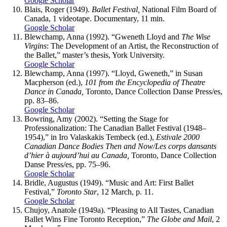
Google Scholar
Blais
, Roger (1949).
Ballet Festival,
National Film Board of
Canada, 1 videotape. Documentary, 11 min.
Google Scholar
Blewchamp
, Anna (1992). “Gweneth Lloyd and
The Wise
Virgins
: The Development of an Artist, the Reconstruction of
the Ballet,” master’s thesis, York University.
Google Scholar
Blewchamp
, Anna (1997). “Lloyd, Gweneth,” in Susan
Macpherson (ed.),
101 from the Encyclopedia of Theatre
Dance in Canada,
Toronto, Dance Collection Danse Press/es,
pp. 83–86.
Google Scholar
Bowring
, Amy (2002). “Setting the Stage for
Professionalization: The Canadian Ballet Festival (1948–
1954),” in Iro Valaskakis Tembeck (ed.),
Estivale 2000
Canadian Dance Bodies Then and Now/Les corps dansants
d’hier à aujourd’hui au Canada,
Toronto, Dance Collection
Danse Press/es, pp. 75–96.
Google Scholar
Bridle
, Augustus (1949). “Music and Art: First Ballet
Festival,”
Toronto Star
, 12 March, p. 11.
Google Scholar
Chujoy
, Anatole (1949a). “Pleasing to All Tastes, Canadian
Ballet Wins Fine Toronto Reception,”
The Globe and Mail
, 2