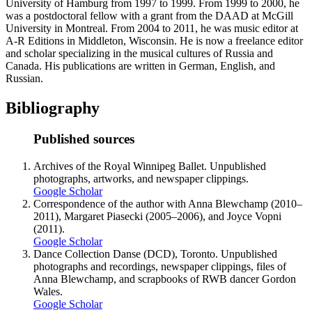
University of Hamburg from 1997 to 1999. From 1999 to 2000, he
was a postdoctoral fellow with a grant from the DAAD at McGill
University in Montreal. From 2004 to 2011, he was music editor at
A-R Editions in Middleton, Wisconsin. He is now a freelance editor
and scholar specializing in the musical cultures of Russia and
Canada. His publications are written in German, English, and
Russian.
Bibliography
Published sources
Archives of the Royal Winnipeg Ballet. Unpublished
photographs, artworks, and newspaper clippings.
Google Scholar
Correspondence of the author with Anna Blewchamp (2010–
2011), Margaret Piasecki (2005–2006), and Joyce Vopni
(2011).
Google Scholar
Dance Collection Danse (DCD), Toronto. Unpublished
photographs and recordings, newspaper clippings, files of
Anna Blewchamp, and scrapbooks of RWB dancer Gordon
Wales.
Google Scholar