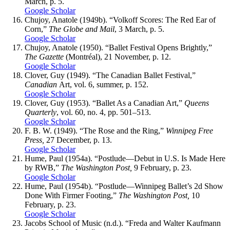
March, p. 5.
Google Scholar
Chujoy
, Anatole (1949b). “Volkoff Scores: The Red Ear of
Corn,”
The Globe and Mail
, 3 March, p. 5.
Google Scholar
Chujoy
, Anatole (1950). “Ballet Festival Opens Brightly,”
The Gazette
(Montréal), 21 November, p. 12.
Google Scholar
Clover
, Guy (1949). “The Canadian Ballet Festival,”
Canadian
Art, vol. 6, summer, p. 152.
Google Scholar
Clover
, Guy (1953). “Ballet As a Canadian Art,”
Queens
Quarterly
, vol. 60, no. 4, pp. 501–513.
Google Scholar
F. B. W. (1949). “The Rose and the Ring,”
Winnipeg Free
Press,
27 December, p. 13.
Google Scholar
Hume
, Paul (1954a). “Postlude—Debut in U.S. Is Made Here
by RWB,”
The Washington Post,
9 February, p. 23.
Google Scholar
Hume
, Paul (1954b). “Postlude—Winnipeg Ballet’s 2d Show
Done With Firmer Footing,”
The Washington Post,
10
February, p. 23.
Google Scholar
Jacobs School of Music
(n.d.). “Freda and Walter Kaufmann