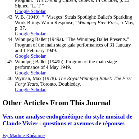
Program,”
The Evening Citizen
, Ottawa, 14 October, p. 23.
Signed “L. T.”
Google Scholar
V. B. (1949). “ ‘Visages’ Steals Spotlight: Ballet’s Sparkling
Work Brings Warm Response,”
Winnipeg Free Press
, 5 May,
p. 37.
Google Scholar
Winnipeg Ballet
(1949a). “The Winnipeg Ballet Presents.”
Program of the main stage gala performances of 31 January
and 1 February 1949.
Google Scholar
Winnipeg Ballet
(1949b). Program of the main stage
performance of 4 May 1949.
Google Scholar
Wyman
, Max (1978).
The Royal Winnipeg Ballet: The First
Forty Years,
Toronto, Doubleday.
Google Scholar
Other Articles From This Journal
Vers une analyse endogénétique du style musical de
Claude Vivier : questions et avenues de réponses
By Martine Rhéaume