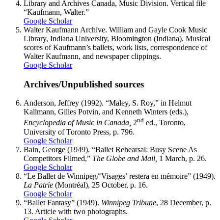
Library and Archives Canada, Music Division. Vertical file
“Kaufmann, Walter.”
Google Scholar
Walter Kaufmann Archive. William and Gayle Cook Music
Library, Indiana University, Bloomington (Indiana). Musical
scores of Kaufmann’s ballets, work lists, correspondence of
Walter Kaufmann, and newspaper clippings.
Google Scholar
Archives/Unpublished sources
Anderson
, Jeffrey (1992). “Maley, S. Roy,” in Helmut
Kallmann, Gilles Potvin, and Kenneth Winters (eds.),
nd
Encyclopedia of Music in Canada,
2
ed., Toronto,
University of Toronto Press, p. 796.
Google Scholar
Bain
, George (1949). “Ballet Rehearsal: Busy Scene As
Competitors Filmed,”
The Globe and Mail,
1 March, p. 26.
Google Scholar
“Le Ballet de Winnipeg/‘Visages’ restera en mémoire” (1949).
La Patrie
(Montréal), 25 October, p. 16.
Google Scholar
“Ballet Fantasy” (1949).
Winnipeg Tribune
, 28 December, p.
13. Article with two photographs.