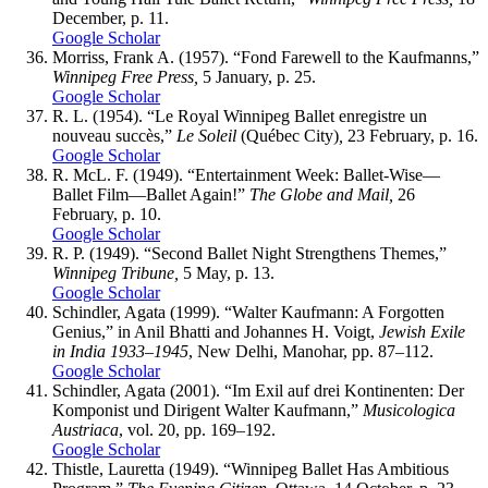
December, p. 11.
Google Scholar
Morriss
, Frank A. (1957). “Fond Farewell to the Kaufmanns,”
Winnipeg Free Press,
5 January, p. 25.
Google Scholar
R. L. (1954). “Le Royal Winnipeg Ballet enregistre un
nouveau succès,”
Le Soleil
(Québec City)
,
23 February, p. 16.
Google Scholar
R.
M
c
L
. F. (1949). “Entertainment Week: Ballet-Wise—
Ballet Film—Ballet Again!”
The Globe and Mail,
26
February, p. 10.
Google Scholar
R. P. (1949). “Second Ballet Night Strengthens Themes,”
Winnipeg Tribune,
5 May, p. 13.
Google Scholar
Schindler
, Agata (1999). “Walter Kaufmann: A Forgotten
Genius,” in Anil Bhatti and Johannes H. Voigt,
Jewish Exile
in India 1933–1945
, New Delhi, Manohar, pp. 87–112.
Google Scholar
Schindler
, Agata (2001). “Im Exil auf drei Kontinenten: Der
Komponist und Dirigent Walter Kaufmann,”
Musicologica
Austriaca
, vol. 20, pp. 169–192.
Google Scholar
Thistle
, Lauretta (1949). “Winnipeg Ballet Has Ambitious