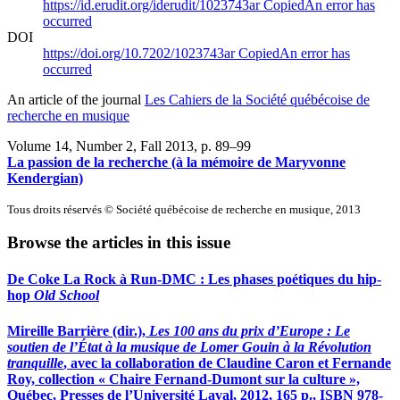
https://id.erudit.org/iderudit/1023743ar
Copied
An error has
occurred
DOI
https://doi.org/10.7202/1023743ar
Copied
An error has
occurred
An article of the journal
Les Cahiers de la Société québécoise de
recherche en musique
Volume 14, Number 2, Fall 2013
, p. 89–99
La passion de la recherche (à la mémoire de Maryvonne
Kendergian)
Tous droits réservés © Société québécoise de recherche en musique, 2013
Browse the articles in this issue
De Coke La Rock à Run-DMC : Les phases poétiques du hip-
hop
Old School
Mireille Barrière (dir.),
Les 100 ans du prix d’Europe : Le
soutien de l’État à la musique de Lomer Gouin à la Révolution
tranquille
, avec la collaboration de Claudine Caron et Fernande
Roy, collection « Chaire Fernand-Dumont sur la culture »,
Québec, Presses de l’Université Laval, 2012, 165 p., ISBN 978-