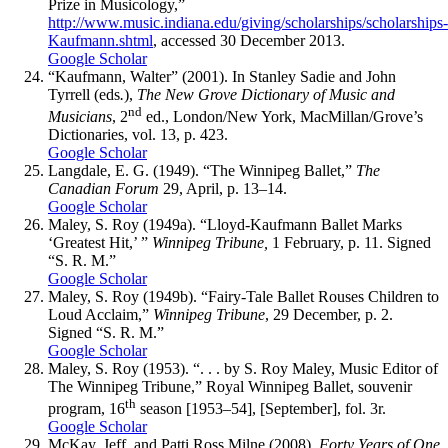
Prize in Musicology,”
http://www.music.indiana.edu/giving/scholarships/scholarships-
Kaufmann.shtml
, accessed 30 December 2013.
Google Scholar
“Kaufmann, Walter” (2001). In Stanley Sadie and John
Tyrrell (eds
.
),
The New Grove Dictionary of Music and
nd
Musicians
, 2
ed., London/New York, MacMillan/Grove’s
Dictionaries, vol. 13, p. 423.
Google Scholar
Langdale
, E. G. (1949). “The Winnipeg Ballet,”
The
Canadian Forum
29, April, p. 13–14.
Google Scholar
Maley
, S. Roy (1949a). “Lloyd-Kaufmann Ballet Marks
‘Greatest Hit,’ ”
Winnipeg Tribune,
1 February, p. 11. Signed
“S. R. M.”
Google Scholar
Maley
, S. Roy (1949b). “Fairy-Tale Ballet Rouses Children to
Loud Acclaim,”
Winnipeg Tribune
, 29 December, p. 2.
Signed “S. R. M.”
Google Scholar
Maley
, S. Roy (1953). “. . . by S. Roy Maley, Music Editor of
The Winnipeg Tribune,” Royal Winnipeg Ballet, souvenir
th
program, 16
season [1953–54], [September], fol. 3r.
Google Scholar
McKay
, Jeff, and Patti Ross
Milne
(2008).
Forty Years of One