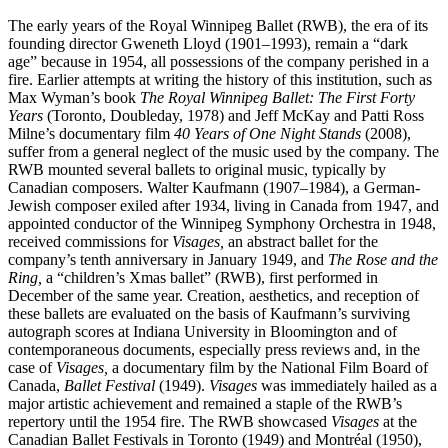
The early years of the Royal Winnipeg Ballet (RWB), the era of its
founding director Gweneth Lloyd (1901–1993), remain a “dark
age” because in 1954, all possessions of the company perished in a
fire. Earlier attempts at writing the history of this institution, such as
Max Wyman’s book
The Royal Winnipeg Ballet: The First Forty
Years
(Toronto, Doubleday, 1978) and Jeff McKay and Patti Ross
Milne’s documentary film
40 Years of One Night Stands
(2008),
suffer from a general neglect of the music used by the company. The
RWB mounted several ballets to original music, typically by
Canadian composers. Walter Kaufmann (1907–1984), a German-
Jewish composer exiled after 1934, living in Canada from 1947, and
appointed conductor of the Winnipeg Symphony Orchestra in 1948,
received commissions for
Visages,
an abstract ballet for the
company’s tenth anniversary in January 1949, and
The Rose and the
Ring,
a “children’s Xmas ballet” (RWB), first performed in
December of the same year. Creation, aesthetics, and reception of
these ballets are evaluated on the basis of Kaufmann’s surviving
autograph scores at Indiana University in Bloomington and of
contemporaneous documents, especially press reviews and, in the
case of
Visages,
a documentary film by the National Film Board of
Canada,
Ballet Festival
(1949).
Visages
was immediately hailed as a
major artistic achievement and remained a staple of the RWB’s
repertory until the 1954 fire. The RWB showcased
Visages
at the
Canadian Ballet Festivals in Toronto (1949) and Montréal (1950),