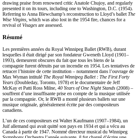
drawing praise from renowned critic Anatole Chujoy, and regularly
presented it on its tours, including one to Washington, D.C. (1954).
Referring to Anna Blewchamp’s reconstruction to Lloyd’s ballet
The
Wise Virgins,
which was also lost in the 1954 fire, chances for a
revival of
Visages
are assessed.
Résumé
Les premières années du Royal Winnipeg Ballet (RWB), durant
lesquelles il était dirigé par son fondateur Gweneth Lloyd (1901–
1993), demeurent obscures du fait que tous les biens de la
compagnie furent détruits par un incendie en 1954. Les tentatives de
retracer l’histoire de cette institution – notamment dans l’ouvrage de
Max Wyman intitulé
The Royal Winnipeg Ballet : The First Forty
Years
(Doubleday, Toronto, 1978) et le documentaire de Jeff
McKay et Patti Ross Milne,
40 Years of One Night Stands
(2008) –
souffrent d’une insuffisante prise en compte de la musique utilisée
par la compagnie. Or, le RWB a monté plusieurs ballets sur une
musique originale, généralement écrite par des compositeurs
canadiens.
L’un de ces compositeurs est Walter Kaufmann (1907–1984), un
Juif allemand qui avait quitté son pays en 1934 et qui a vécu au
Canada à partir de 1947. Nommé directeur musical du Winnipeg
Symphony Orchestra l’année suivante, il fut chargé d’écrire une