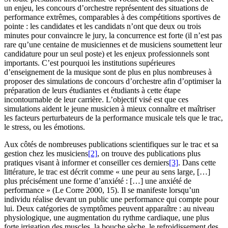
un enjeu, les concours d’orchestre représentent des situations de
performance extrêmes, comparables à des compétitions sportives de
pointe : les candidates et les candidats n’ont que deux ou trois
minutes pour convaincre le jury, la concurrence est forte (il n’est pas
rare qu’une centaine de musiciennes et de musiciens soumettent leur
candidature pour un seul poste) et les enjeux professionnels sont
importants. C’est pourquoi les institutions supérieures
d’enseignement de la musique sont de plus en plus nombreuses à
proposer des simulations de concours d’orchestre afin d’optimiser la
préparation de leurs étudiantes et étudiants à cette étape
incontournable de leur carrière. L’objectif visé est que ces
simulations aident le jeune musicien à mieux connaître et maîtriser
les facteurs perturbateurs de la performance musicale tels que le trac,
le stress, ou les émotions.
Aux côtés de nombreuses publications scientifiques sur le trac et sa
gestion chez les musiciens
[2]
, on trouve des publications plus
pratiques visant à informer et conseiller ces derniers
[3]
. Dans cette
littérature, le trac est décrit comme « une peur au sens large, […]
plus précisément une forme d’anxiété : […] une anxiété de
performance » (Le Corre 2000, 15). Il se manifeste lorsqu’un
individu réalise devant un public une performance qui compte pour
lui. Deux catégories de symptômes peuvent apparaître : au niveau
physiologique, une augmentation du rythme cardiaque, une plus
forte irrigation des muscles, la bouche sèche, le refroidissement des