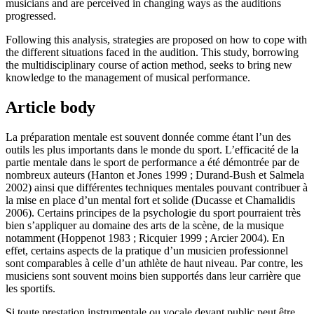
musicians and are perceived in changing ways as the auditions
progressed.
Following this analysis, strategies are proposed on how to cope with
the different situations faced in the audition. This study, borrowing
the multidisciplinary course of action method, seeks to bring new
knowledge to the management of musical performance.
Article body
La préparation mentale est souvent donnée comme étant l’un des
outils les plus importants dans le monde du sport. L’efficacité de la
partie mentale dans le sport de performance a été démontrée par de
nombreux auteurs (Hanton et Jones 1999 ; Durand-Bush et Salmela
2002) ainsi que différentes techniques mentales pouvant contribuer à
la mise en place d’un mental fort et solide (Ducasse et Chamalidis
2006). Certains principes de la psychologie du sport pourraient très
bien s’appliquer au domaine des arts de la scène, de la musique
notamment (Hoppenot 1983 ; Ricquier 1999 ; Arcier 2004). En
effet, certains aspects de la pratique d’un musicien professionnel
sont comparables à celle d’un athlète de haut niveau. Par contre, les
musiciens sont souvent moins bien supportés dans leur carrière que
les sportifs.
Si toute prestation instrumentale ou vocale devant public peut être