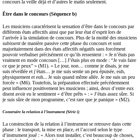
concours la veille déjà et d’autres le matin seulement.
Être dans le concours (Séquence b)
Les musiciens caractérisent la sensation d’être dans le concours par
différents états affectifs ainsi que par leur état d’esprit lors de
l’arrivée à la simulation de concours. Plus de la moitié des musiciens
subissent
de manière passive cette phase du concours et sont
majoritairement dans des états affectifs négatifs sans forcément
pouvoir verbaliser précisément ce qu’ils ressentent : « Je n’étais pas
vraiment en mode concours […] J’étais plus en mode : “Je vais faire
ce que je peux” » (M1). « Le jour, non… comme je disais, je me
suis réveillée et j’étais… je me suis sentie un peu épuisée, euh,
physiquement et euh... Je suis quand même allée. Je me suis un peu
forcée » (M6). Toutefois, la préparation effectuée précédemment
peut influencer positivement les musiciens ; ainsi, deux d’entre eux
disent avoir eu le sentiment « d’être prêts » : « J’étais assez sûre. Si
je suis sûre de mon programme, c’est rare que je panique » (M2).
Construire la relation à l’instrument (Série i)
La construction de la relation à l’instrument se retrouve dans cette
phase : le transport, la mise en place, et l’accord selon le type
d’instrument joué : « Alors tout installer, c’est beaucoup de choses,