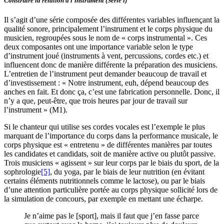
Construire la relation à l’instrument (Série i)
Il s’agit d’une série composée des différentes variables influençant la
qualité sonore, principalement l’instrument et le corps physique du
musicien, regroupées sous le nom de « corps instrumental ». Ces
deux composantes ont une importance variable selon le type
d’instrument joué (instruments à vent, percussions, cordes etc.) et
influencent donc de manière différente la préparation des musiciens.
L’entretien de l’instrument peut demander beaucoup de travail et
d’investissement : « Notre instrument, euh, dépend beaucoup des
anches en fait. Et donc ça, c’est une fabrication personnelle. Donc, il
n’y a que, peut-être, que trois heures par jour de travail sur
l’instrument » (M1).
Si le chanteur qui utilise ses cordes vocales est l’exemple le plus
marquant de l’importance du corps dans la performance musicale, le
corps physique est « entretenu » de différentes manières par toutes
les candidates et candidats, soit de manière active ou plutôt passive.
Trois musiciens « agissent » sur leur corps par le biais du sport, de la
sophrologie
[5]
, du yoga, par le biais de leur nutrition (en évitant
certains éléments nutritionnels comme le lactose), ou par le biais
d’une attention particulière portée au corps physique sollicité lors de
la simulation de concours, par exemple en mettant une écharpe.
Je n’aime pas le [sport], mais il faut que j’en fasse parce