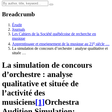
Breadcrumb
Érudit
Journals
Les Cahiers de la Société québécoise de recherche en
musique
e
Apprentissage et enseignement de la musique au 21
siècle …
La simulation de concours d’orchestre : analyse qualitative et
située …
La simulation de concours
d’orchestre : analyse
qualitative et située de
l’activité des
musiciens
[1]
Orchestra
Audition Simulation: