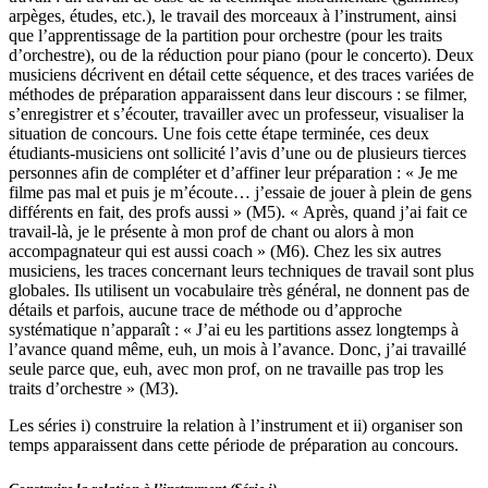
arpèges, études, etc.), le travail des morceaux à l’instrument, ainsi
que l’apprentissage de la partition pour orchestre (pour les traits
d’orchestre), ou de la réduction pour piano (pour le concerto). Deux
musiciens décrivent en détail cette séquence, et des traces variées de
méthodes de préparation apparaissent dans leur discours : se filmer,
s’enregistrer et s’écouter, travailler avec un professeur, visualiser la
situation de concours. Une fois cette étape terminée, ces deux
étudiants-musiciens ont sollicité l’avis d’une ou de plusieurs tierces
personnes afin de compléter et d’affiner leur préparation : « Je me
filme pas mal et puis je m’écoute… j’essaie de jouer à plein de gens
différents en fait, des profs aussi » (M5). « Après, quand j’ai fait ce
travail-là, je le présente à mon prof de chant ou alors à mon
accompagnateur qui est aussi coach » (M6). Chez les six autres
musiciens, les traces concernant leurs techniques de travail sont plus
globales. Ils utilisent un vocabulaire très général, ne donnent pas de
détails et parfois, aucune trace de méthode ou d’approche
systématique n’apparaît : « J’ai eu les partitions assez longtemps à
l’avance quand même, euh, un mois à l’avance. Donc, j’ai travaillé
seule parce que, euh, avec mon prof, on ne travaille pas trop les
traits d’orchestre » (M3).
Les séries i) construire la relation à l’instrument et ii) organiser son
temps apparaissent dans cette période de préparation au concours.