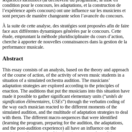
condition pour le concours, les adaptations, et la construction de
l’expérience après concours) ont une influence sur les musiciens et
sont perçues de manière changeante selon l’avancée du concours.
À la suite de cette analyse, des stratégies sont proposées afin de faire
face aux différentes dynamiques générées par le concours. Cette
étude, empruntant la méthode pluridisciplinaire du cours d’action,
cherche à apporter de nouvelles connaissances dans la gestion de la
performance musicale.
Abstract
This essay consists of an analysis, based on the theory and approach
of the course of action, of the activity of seven music students in a
situation of a simulated orchestra audition. The musicians’
adaptation strategies are explored according to the principles of
enaction. The auditions that put the musicians into this situation have
made it possible to gather significant elementary units (“
unités de
signification élémentaires, USEs
”) through the verbatim coding of
the way each musician reacted to the different moments of the
simulated audition, and the multitude of adaptation strategies to deal
with them. The different macro-sequences that were identified
(learning the program, preparing for the audition, the adaptations,
and the post-audition experience) all have an influence on the