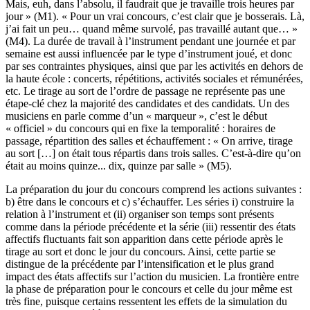
Mais, euh, dans l’absolu, il faudrait que je travaille trois heures par
jour » (M1). « Pour un vrai concours, c’est clair que je bosserais. Là,
j’ai fait un peu… quand même survolé, pas travaillé autant que… »
(M4). La durée de travail à l’instrument pendant une journée et par
semaine est aussi influencée par le type d’instrument joué, et donc
par ses contraintes physiques, ainsi que par les activités en dehors de
la haute école : concerts, répétitions, activités sociales et rémunérées,
etc. Le tirage au sort de l’ordre de passage ne représente pas une
étape-clé chez la majorité des candidates et des candidats. Un des
musiciens en parle comme d’un « marqueur », c’est le début
« officiel » du concours qui en fixe la temporalité : horaires de
passage, répartition des salles et échauffement : « On arrive, tirage
au sort […] on était tous répartis dans trois salles. C’est-à-dire qu’on
était au moins quinze... dix, quinze par salle » (M5).
La préparation du jour du concours comprend les actions suivantes :
b) être dans le concours et c) s’échauffer. Les séries i) construire la
relation à l’instrument et (ii) organiser son temps sont présents
comme dans la période précédente et la série (iii) ressentir des états
affectifs fluctuants fait son apparition dans cette période après le
tirage au sort et donc le jour du concours. Ainsi, cette partie se
distingue de la précédente par l’intensification et le plus grand
impact des états affectifs sur l’action du musicien. La frontière entre
la phase de préparation pour le concours et celle du jour même est
très fine, puisque certains ressentent les effets de la simulation du