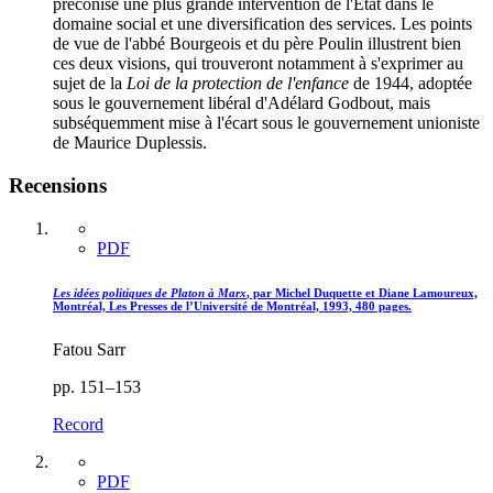
préconise une plus grande intervention de l'État dans le
domaine social et une diversification des services. Les points
de vue de l'abbé Bourgeois et du père Poulin illustrent bien
ces deux visions, qui trouveront notamment à s'exprimer au
sujet de la
Loi de la protection de l'enfance
de 1944, adoptée
sous le gouvernement libéral d'Adélard Godbout, mais
subséquemment mise à l'écart sous le gouvernement unioniste
de Maurice Duplessis.
Recensions
PDF
Les idées politiques de Platon à Marx
, par Michel Duquette et Diane Lamoureux,
Montréal, Les Presses de l’Université de Montréal, 1993, 480 pages.
Fatou Sarr
pp. 151–153
Record
PDF