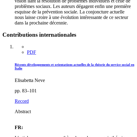
vision liant la résolution de problèmes individuels et celle de
problèmes sociaux. Les auteurs dégagent enfin une première
esquisse de la prévention sociale. La conjoncture actuelle
nous laisse croire à une évolution intéressante de ce secteur
dans la prochaine décennie.
Contributions internationales
PDF
Récents développements et orientations actuelles de la théorie du service social en
Italie
Elisabetta Neve
pp. 83–101
Record
Abstract
FR: