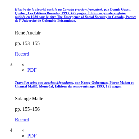
Histoire de la sécurité sociale au Canada (version française),
par Dennis Guest,
Québec, Les Éditions Boréales, 1993, 475 pages. Édition originale anglaise
publiée en 1980 sous le titre The Emergence of Social Security in Canada, Presses
de l’Université de Colombie-Britannique.
René Auclair
pp. 153–155
Record
PDF
Travail et soins aux proches dépendants
, par Nancy Guberman, Pierre Maheu et
Chantal Maillé, Montréal, Éditions du remue-ménage, 1993, 195 pages.
Solange Matte
pp. 155–156
Record
PDF