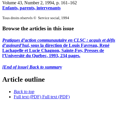
Volume 43, Number 2, 1994
, p. 161–162
Enfants, parents, intervenants
Tous droits réservés © Service social, 1994
Browse the articles in this issue
Pratiques d’action communautaire en CLSC
: acquis et défis
d’aujourd’hui
, sous la direction de Louis Favreau, René
Lachapelle et Lucie Chagnon, Sainte-Foy, Presses de
l’Université du Québec, 1993, 234 pages.
[End of issue] Back to summary
Article outline
Back to top
Full text (PDF)
Full text (PDF)