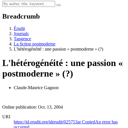
Breadcrumb
Érudit
Journals
Tangence
La fiction postmoderne
L'hétérogénéité : une passion « postmoderne » (?)
L'hétérogénéité : une passion «
postmoderne » (?)
Claude-Maurice Gagnon
Online publication: Oct. 13, 2004
URI
https://id.erudit.org/iderudit/025753ar
Copied
An error has
occurred