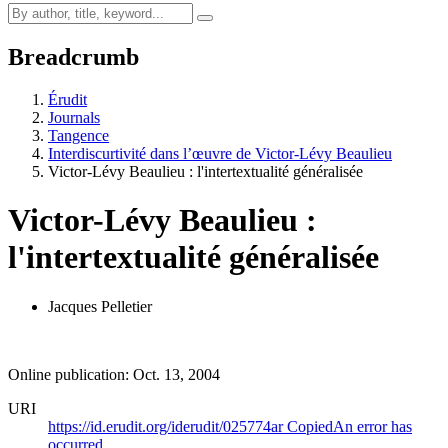
Breadcrumb
Érudit
Journals
Tangence
Interdiscurtivité dans l’œuvre de Victor‑Lévy Beaulieu
Victor-Lévy Beaulieu : l'intertextualité généralisée
Victor-Lévy Beaulieu :
l'intertextualité généralisée
Jacques Pelletier
Online publication: Oct. 13, 2004
URI
https://id.erudit.org/iderudit/025774ar
Copied
An error has
occurred