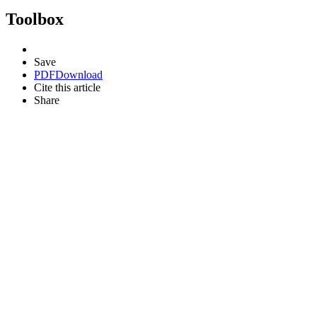
Toolbox
Save
PDF
Download
Cite this article
Share