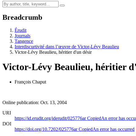
Breadcrumb
Érudit
Journals
Tangence
Interdiscurtivité dans l’œuvre de Victor‑Lévy Beaulieu
Victor-Lévy Beaulieu, héritier d'un désir
Victor-Lévy Beaulieu, héritier d
François Chaput
Online publication: Oct. 13, 2004
URI
https://id.erudit.org/iderudit/025776ar
Copied
An error has occu
DOI
https://doi.org/10.7202/025776ar
Copied
An error has occurred