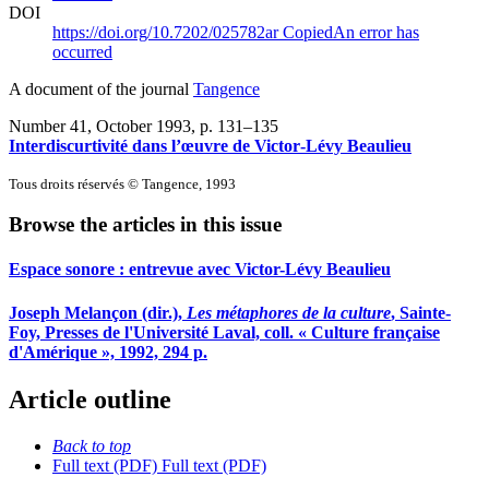
DOI
https://doi.org/10.7202/025782ar
Copied
An error has
occurred
A document of the journal
Tangence
Number 41, October 1993
, p. 131–135
Interdiscurtivité dans l’œuvre de Victor‑Lévy Beaulieu
Tous droits réservés © Tangence, 1993
Browse the articles in this issue
Espace sonore : entrevue avec Victor-Lévy Beaulieu
Joseph Melançon (dir.),
Les métaphores de la culture
, Sainte-
Foy, Presses de l'Université Laval, coll. « Culture française
d'Amérique », 1992, 294 p.
Article outline
Back to top
Full text (PDF)
Full text (PDF)