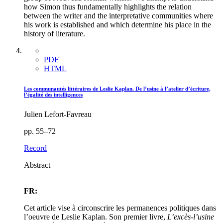
how Simon thus fundamentally highlights the relation
between the writer and the interpretative communities where
his work is established and which determine his place in the
history of literature.
PDF
HTML
Les communautés littéraires de Leslie Kaplan. De l’usine à l’atelier d’écriture,
l’égalité des intelligences
Julien Lefort-Favreau
pp. 55–72
Record
Abstract
FR:
Cet article vise à circonscrire les permanences politiques dans
l’oeuvre de Leslie Kaplan. Son premier livre,
L’excès-l’usine