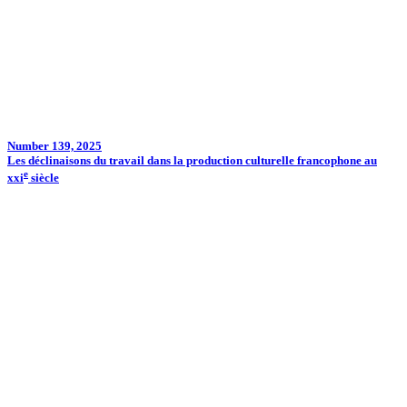
Number 139, 2025
Les déclinaisons du travail dans la production culturelle francophone au
e
xxi
siècle