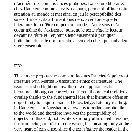
d’acquérir des connaissances pratiques. La lecture littéraire,
chez Rancière comme chez Nussbaum, permet d’affiner notre
attention au monde et met ainsi en jeu la perceptibilité des
sujets. En cela, ils affirment tous deux avec force que la
littérature, loin d’être coupée du monde, n’a de sens qu’au
coeur même de l’existence, puisque le texte
situe
le lecteur
devant l’altérité et l’enjoint silencieusement à pratiquer
l’attention délicate qui incombe à ceux et celles qui souhaitent
vivre ensemble.
EN:
This article proposes to compare Jacques Rancière’s policy of
literature with Martha Nussbaum’s ethics of literature. The
issue is to shed light on how these two approaches to
literature, although anchored in different theoretical traditions,
overlap thanks to the fundamental idea that literature offers an
opportunity to acquire practical knowledge. Literary reading,
in Rancière as in Nussbaum, allows us to refine our attention
to the world and therefore involves the perceptibility of
objects. To this end, both writers strongly affirm that literature,
far from being cut off from the world, has meaning only at the
very heart of existence, since the text
situates
the reader in the