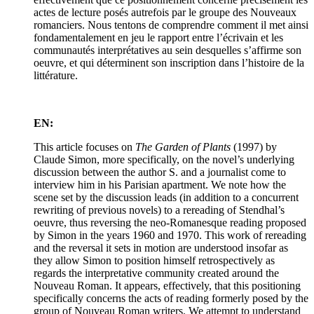
actes de lecture posés autrefois par le groupe des Nouveaux
romanciers. Nous tentons de comprendre comment il met ainsi
fondamentalement en jeu le rapport entre l’écrivain et les
communautés interprétatives au sein desquelles s’affirme son
oeuvre, et qui déterminent son inscription dans l’histoire de la
littérature.
EN:
This article focuses on
The Garden of Plants
(1997) by
Claude Simon, more specifically, on the novel’s underlying
discussion between the author S. and a journalist come to
interview him in his Parisian apartment. We note how the
scene set by the discussion leads (in addition to a concurrent
rewriting of previous novels) to a rereading of Stendhal’s
oeuvre, thus reversing the neo-Romanesque reading proposed
by Simon in the years 1960 and 1970. This work of rereading
and the reversal it sets in motion are understood insofar as
they allow Simon to position himself retrospectively as
regards the interpretative community created around the
Nouveau Roman. It appears, effectively, that this positioning
specifically concerns the acts of reading formerly posed by the
group of Nouveau Roman writers. We attempt to understand