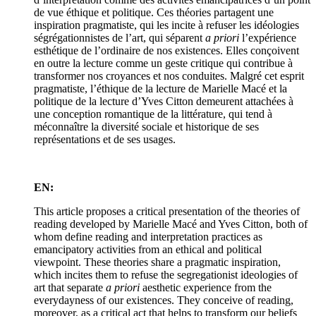
de vue éthique et politique. Ces théories partagent une
inspiration pragmatiste, qui les incite à refuser les idéologies
ségrégationnistes de l’art, qui séparent
a priori
l’expérience
esthétique de l’ordinaire de nos existences. Elles conçoivent
en outre la lecture comme un geste critique qui contribue à
transformer nos croyances et nos conduites. Malgré cet esprit
pragmatiste, l’éthique de la lecture de Marielle Macé et la
politique de la lecture d’Yves Citton demeurent attachées à
une conception romantique de la littérature, qui tend à
méconnaître la diversité sociale et historique de ses
représentations et de ses usages.
EN:
This article proposes a critical presentation of the theories of
reading developed by Marielle Macé and Yves Citton, both of
whom define reading and interpretation practices as
emancipatory activities from an ethical and political
viewpoint. These theories share a pragmatic inspiration,
which incites them to refuse the segregationist ideologies of
art that separate
a priori
aesthetic experience from the
everydayness of our existences. They conceive of reading,
moreover, as a critical act that helps to transform our beliefs