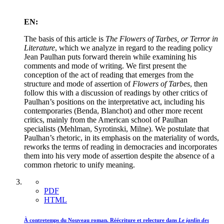
EN:
The basis of this article is
The Flowers of Tarbes, or Terror in
Literature
, which we analyze in regard to the reading policy
Jean Paulhan puts forward therein while examining his
comments and mode of writing. We first present the
conception of the act of reading that emerges from the
structure and mode of assertion of
Flowers of Tarbes
, then
follow this with a discussion of readings by other critics of
Paulhan’s positions on the interpretative act, including his
contemporaries (Benda, Blanchot) and other more recent
critics, mainly from the American school of Paulhan
specialists (Mehlman, Syrotinski, Milne). We postulate that
Paulhan’s rhetoric, in its emphasis on the materiality of words,
reworks the terms of reading in democracies and incorporates
them into his very mode of assertion despite the absence of a
common rhetoric to unify meaning.
PDF
HTML
À contretemps du Nouveau roman. Réécriture et relecture dans
Le jardin des