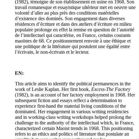
(1982), témoigne de son établissement en usine en 1968. Son
travail romanesque et essayistique ultérieur met en oeuvre une
volonté d’aller au plus près des conditions matérielles
d’existence des dominés. Son engagement dans diverses
résidences d’écriture et dans des ateliers d’écriture en milieu
populaire prolonge en effet la remise en question de l’autorité
de l’intellectuel qui caractérise, en France, certains courants
maoïstes de 68. Ce positionnement renvoie à une éthique et
une politique de la littérature qui postulent une égalité entre
l’écrivain, le non-écrivain et le lecteur.
EN:
This article aims to identify the political permanences in the
work of Leslie Kaplan. Her first book,
Excess-The Factory
(1982), is an account of her factory employment in 1968. Her
subsequent fiction and essays reflect a determination to
experience first-hand the material living conditions of the
dominated. Her engagement in various writing residencies
and in working-class writing workshops helped prolong the
challenge to the authority of the intellectual which, in France,
characterized certain Maoist trends in 1968. This positioning
refers to an ethics and politics of literature that postulate an