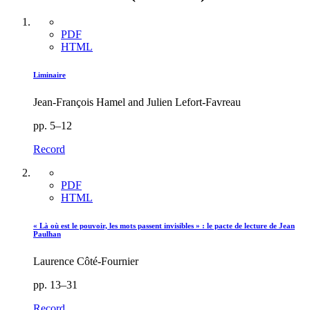
PDF
HTML
Liminaire
Jean-François Hamel and Julien Lefort-Favreau
pp. 5–12
Record
PDF
HTML
« Là où est le pouvoir, les mots passent invisibles » : le pacte de lecture de Jean
Paulhan
Laurence Côté-Fournier
pp. 13–31
Record