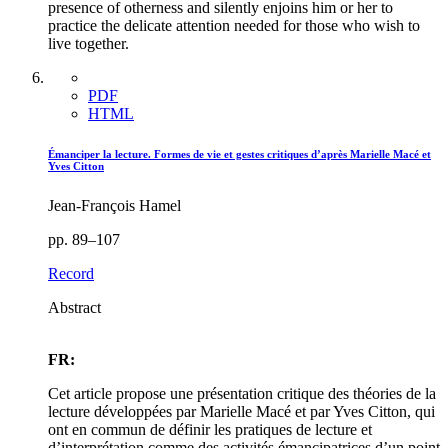
presence of otherness and silently enjoins him or her to
practice the delicate attention needed for those who wish to
live together.
PDF
HTML
Émanciper la lecture. Formes de vie et gestes critiques d’après Marielle Macé et
Yves Citton
Jean-François Hamel
pp. 89–107
Record
Abstract
FR:
Cet article propose une présentation critique des théories de la
lecture développées par Marielle Macé et par Yves Citton, qui
ont en commun de définir les pratiques de lecture et
d’interprétation comme des activités émancipatrices d’un point