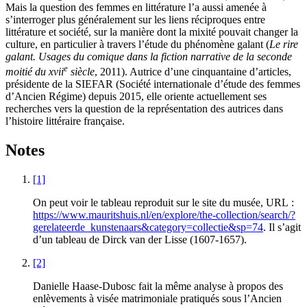
Mais la question des femmes en littérature l’a aussi amenée à
s’interroger plus généralement sur les liens réciproques entre
littérature et société, sur la manière dont la mixité pouvait changer la
culture, en particulier à travers l’étude du phénomène galant (
Le rire
galant. Usages du comique dans la fiction narrative de la seconde
e
moitié du
xvii
siècle
, 2011). Autrice d’une cinquantaine d’articles,
présidente de la SIEFAR (Société internationale d’étude des femmes
d’Ancien Régime) depuis 2015, elle oriente actuellement ses
recherches vers la question de la représentation des autrices dans
l’histoire littéraire française.
Notes
[1]
On peut voir le tableau reproduit sur le site du musée, URL :
https://www.mauritshuis.nl/en/explore/the-collection/search/?
gerelateerde_kunstenaars&category=collectie&sp=74
. Il s’agit
d’un tableau de Dirck van der Lisse (1607-1657).
[2]
Danielle Haase-Dubosc fait la même analyse à propos des
enlèvements à visée matrimoniale pratiqués sous l’Ancien