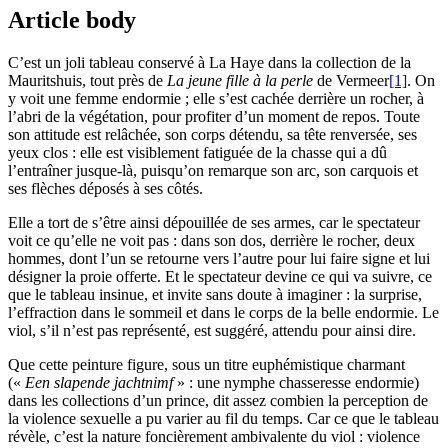
Article body
C’est un joli tableau conservé à La Haye dans la collection de la
Mauritshuis, tout près de
La jeune fille à la perle
de Vermeer
[1]
. On
y voit une femme endormie ; elle s’est cachée derrière un rocher, à
l’abri de la végétation, pour profiter d’un moment de repos. Toute
son attitude est relâchée, son corps détendu, sa tête renversée, ses
yeux clos : elle est visiblement fatiguée de la chasse qui a dû
l’entraîner jusque-là, puisqu’on remarque son arc, son carquois et
ses flèches déposés à ses côtés.
Elle a tort de s’être ainsi dépouillée de ses armes, car le spectateur
voit ce qu’elle ne voit pas : dans son dos, derrière le rocher, deux
hommes, dont l’un se retourne vers l’autre pour lui faire signe et lui
désigner la proie offerte. Et le spectateur devine ce qui va suivre, ce
que le tableau insinue, et invite sans doute à imaginer : la surprise,
l’effraction dans le sommeil et dans le corps de la belle endormie. Le
viol, s’il n’est pas représenté, est suggéré, attendu pour ainsi dire.
Que cette peinture figure, sous un titre euphémistique charmant
(«
Een slapende jachtnimf
» : une nymphe chasseresse endormie)
dans les collections d’un prince, dit assez combien la perception de
la violence sexuelle a pu varier au fil du temps. Car ce que le tableau
révèle, c’est la nature foncièrement ambivalente du viol : violence