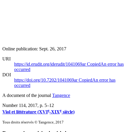
Online publication: Sept. 26, 2017
URI
https://id.erudit.org/iderudit/1041069ar
Copied
An error has
occurred
DOI
https://doi.org/10.7202/1041069ar
Copied
An error has
occurred
A document of the journal
Tangence
Number 114, 2017
, p. 5–12
e
e
Viol et littérature (XVI
-XIX
siècle)
Tous droits réservés © Tangence, 2017