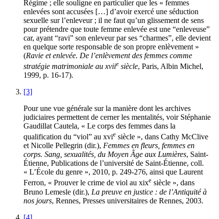
Régime ; elle souligne en particulier que les « femmes
enlevées sont accusées […] d’avoir exercé une séduction
sexuelle sur l’enleveur ; il ne faut qu’un glissement de sens
pour prétendre que toute femme enlevée est une “enleveuse”
car, ayant “ravi” son enleveur par ses “charmes”, elle devient
en quelque sorte responsable de son propre enlèvement »
(
Ravie et enlevée. De l’enlèvement des femmes comme
e
stratégie matrimoniale au
xvii
siècle
, Paris, Albin Michel,
1999, p. 16-17).
[3]
Pour une vue générale sur la manière dont les archives
judiciaires permettent de cerner les mentalités, voir Stéphanie
Gaudillat Cautela, « Le corps des femmes dans la
e
qualification du “viol” au
xvi
siècle », dans Cathy McClive
et Nicolle Pellegrin (dir.),
Femmes en fleurs, femmes en
corps. Sang, sexualités, du Moyen Âge aux Lumières
, Saint-
Étienne, Publications de l’université de Saint-Étienne, coll.
« L’École du genre », 2010, p. 249-276, ainsi que Laurent
e
Ferron, « Prouver le crime de viol au
xix
siècle », dans
Bruno Lemesle (dir.),
La preuve en justice : de l’Antiquité à
nos jours
, Rennes, Presses universitaires de Rennes, 2003.
[4]