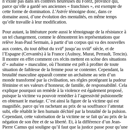
n’existe pas dans les contrées heureuses du Forez, province qui,
parce qu’elle a gardé ses anciennes « franchises », est exempte de
cette forme de domination.
L’Astrée
témoigne donc, dans ce
domaine aussi, d’une évolution des mentalités, en même temps
qu’elle travaille à leur modification.
Pour autant, la littérature porte aussi le témoignage de la résistance à
un tel changement, comme le démontrent les représentations que
relève Jean-Paul Sermain, à partir d’un corpus qui va des nouvelles
e
e
aux contes, du tout début du
xvii
jusqu’au
xviii
siècle, et de
l’Espagne (Cervantès) à la France (Aulnoy, Murat, Perrault, Tencin).
Il montre en effet comment ces récits mettent en scène des situations
d’« aubaine » masculine, où l’homme est prêt à profiter de toute
situation de faiblesse de la femme pour se contenter. Cependant, la
brutalité masculine apparaît comme un archaïsme au sein d’un
monde transformé par la civilisation, ses règles protégeant la pudeur
féminine et ses valeurs d’honneur, de famille, de responsabilité. Cela
explique pourquoi un remède à la violence est également proposé,
puisque la victime va pouvoir remédier à l’agressivité pulsionnelle
en obtenant le mariage. C’est ainsi la figure de la victime qui est
magnifiée, parce qu’en rachetant au prix de sa souffrance l’attentat
subi, elle rétablit le lien humain déchiré par la brutalité de la pulsion.
Cependant, cette valorisation de la victime ne se fait qu’au prix de la
négation de son être et de sa liberté. Et, à la différence d’un Jean-
Pierre Camus qui souligne qu’il faut que la justice passe pour qu’une