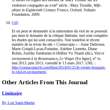
e
violences conjugales au
xviii
siècle : Mary Trouille,
Wife-
abuse in Eighteenth Century France
, Oxford, Voltaire
Foundation, 2009.
[10]
Et on peut se demander si la minoration du viol ne se poursuit
pas dans le domaine de la critique littéraire, tant sont comptées
les études qui lui sont consacrées. Voir toutefois le récent
numéro de la revue du site « Cornucopia » : Anne Debrosse,
Marie Goupil-Lucas-Fontaine, Adeline Lionetto, Diane
Robin, Aurélia Tamburini et Hélène Vu Thanh (dir.),
Viol et
o
ravissement à la Renaissance
,
Le Verger
[En ligne], n
iv
,
mai 2013, juin 2013, consulté le 13 mars 2017, URL :
http://cornucopia16.com/blog/2014/01/21/le-verger-bouquet-
iv-viol-et-ravissement/
.
Other Articles From This Journal
Liminaire
By Lori Saint-Martin