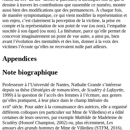
dessine à travers les contributions que rassemble ce numéro, montre
aussi bien des modifications que des permanences. À chaque fois,
de manière symptomatique, ce qui vient modifier la représentation et
son enjeu, c’est clairement la perception de la victime, la prise en
compte et la représentation de son point de vue (ou non), l’empathie
suscitée à son égard (ou non). La littérature, parce qu’elle permet de
concevoir imaginairement un point de vue autre, a ainsi pu, bien
avant l’évolution des mentalités et des lois, donner à la voix des
victimes l’écoute qu’elles ne recevaient nulle part ailleurs.
Appendices
Note biographique
Professeure à l’Université de Nantes, Nathalie Grande s’intéresse
depuis sa thèse (
Stratégies de romancières, de Scudéry à Lafayette
,
1999) à la question de l’accès des femmes à l’écriture, aux genres
qu’elles pratiquent, à leur place dans le champ littéraire du
e
xvii
siècle. Pour aider à la connaissance des autrices, elle a organisé
différents colloques (en particulier sur Mme de Villedieu) et a édité
certaines de leurs oeuvres, par exemple
Mathilde
de Madeleine de
Scudéry (Honoré Champion, 2002) ou, plus récemment,
Les
amours des grands hommes
de Mme de Villedieu (STFM, 2016).