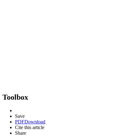
Toolbox
Save
PDF
Download
Cite this article
Share