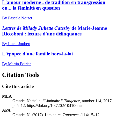
L'amour moderne : de tradition en transgression
ou... la féminité en question
By Pascale Noizet
Lettres de Milady Juliette Catesby
de Marie-Jeanne
Riccoboni : lecture d'une délinquance
By Lucie Joubert
L'épopée d'une famille hors-la-loi
By Martin Poirier
Citation Tools
Cite this article
MLA
Grande, Nathalie. "Liminaire."
Tangence
, number 114, 2017,
p. 5–12. https://doi.org/10.7202/1041069ar
APA
Grande, N. (2017). Liminaire.
Tangence
, (114), 5–12.