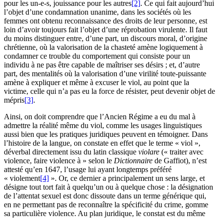
pour les un-e-s, jouissance pour les autres
[2]
. Ce qui fait aujourd’hui
l’objet d’une condamnation unanime, dans les sociétés où les
femmes ont obtenu reconnaissance des droits de leur personne, est
loin d’avoir toujours fait l’objet d’une réprobation virulente. Il faut
du moins distinguer entre, d’une part, un discours moral, d’origine
chrétienne, où la valorisation de la chasteté amène logiquement à
condamner ce trouble du comportement qui consiste pour un
individu à ne pas être capable de maîtriser ses désirs ; et, d’autre
part, des mentalités où la valorisation d’une virilité toute-puissante
amène à expliquer et même à excuser le viol, au point que la
victime, celle qui n’a pas eu la force de résister, peut devenir objet de
mépris
[3]
.
Ainsi, on doit comprendre que l’Ancien Régime a eu du mal à
admettre la réalité même du viol, comme les usages linguistiques
aussi bien que les pratiques juridiques peuvent en témoigner. Dans
l’histoire de la langue, on constate en effet que le terme « viol »,
déverbal directement issu du latin classique
violare
(« traiter avec
violence, faire violence à » selon le
Dictionnaire
de Gaffiot), n’est
attesté qu’en 1647, l’usage lui ayant longtemps préféré
« violement
[4]
». Or, ce dernier a principalement un sens large, et
désigne tout tort fait à quelqu’un ou à quelque chose : la désignation
de l’attentat sexuel est donc dissoute dans un terme générique qui,
en ne permettant pas de reconnaître la spécificité du crime, gomme
sa particulière violence. Au plan juridique, le constat est du même