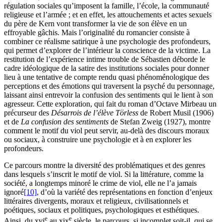
régulation sociales qu’imposent la famille, l’école, la communauté
religieuse et l’armée ; et en effet, les attouchements et actes sexuels
du père de Kern vont transformer la vie de son élève en un
effroyable gâchis. Mais l’originalité du romancier consiste à
combiner ce réalisme satirique à une psychologie des profondeurs,
qui permet d’explorer de l’intérieur la conscience de la victime. La
restitution de l’expérience intime trouble de Sébastien déborde le
cadre idéologique de la satire des institutions sociales pour donner
lieu à une tentative de compte rendu quasi phénoménologique des
perceptions et des émotions qui traversent la psyché du personnage,
laissant ainsi entrevoir la confusion des sentiments qui le lient à son
agresseur. Cette exploration, qui fait du roman d’Octave Mirbeau un
précurseur des
Désarrois de l’élève Törless
de Robert Musil (1906)
et de
La confusion des sentiments
de Stefan Zweig (1927), montre
comment le motif du viol peut servir, au-delà des discours moraux
ou sociaux, à construire une psychologie et à en explorer les
profondeurs.
Ce parcours montre la diversité des problématiques et des genres
dans lesquels s’inscrit le motif de viol. Si la littérature, comme la
société, a longtemps minoré le crime de viol, elle ne l’a jamais
ignoré
[10]
, d’où la variété des représentations en fonction d’enjeux
littéraires divergents, moraux et religieux, civilisationnels et
poétiques, sociaux et politiques, psychologiques et esthétiques.
e
e
Ainsi, du
xvi
au
xix
siècle, le parcours, si incomplet soit-il, qui se