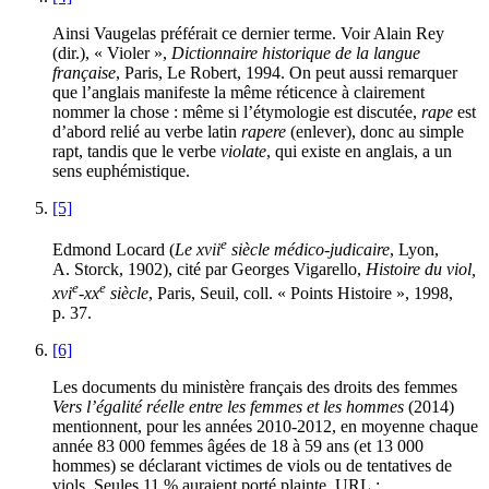
Ainsi Vaugelas préférait ce dernier terme. Voir Alain Rey
(dir.), « Violer »,
Dictionnaire historique de la langue
française
, Paris, Le Robert, 1994. On peut aussi remarquer
que l’anglais manifeste la même réticence à clairement
nommer la chose : même si l’étymologie est discutée,
rape
est
d’abord relié au verbe latin
rapere
(enlever), donc au simple
rapt, tandis que le verbe
violate
, qui existe en anglais, a un
sens euphémistique.
[5]
e
Edmond Locard (
Le
xvii
siècle médico-judicaire
, Lyon,
A. Storck, 1902), cité par Georges Vigarello,
Histoire du viol,
e
e
xvi
-
xx
siècle
, Paris, Seuil, coll. « Points Histoire », 1998,
p. 37.
[6]
Les documents du ministère français des droits des femmes
Vers l’égalité réelle entre les femmes et les hommes
(2014)
mentionnent, pour les années 2010-2012, en moyenne chaque
année 83 000 femmes âgées de 18 à 59 ans (et 13 000
hommes) se déclarant victimes de viols ou de tentatives de
viols. Seules 11 % auraient porté plainte, URL :