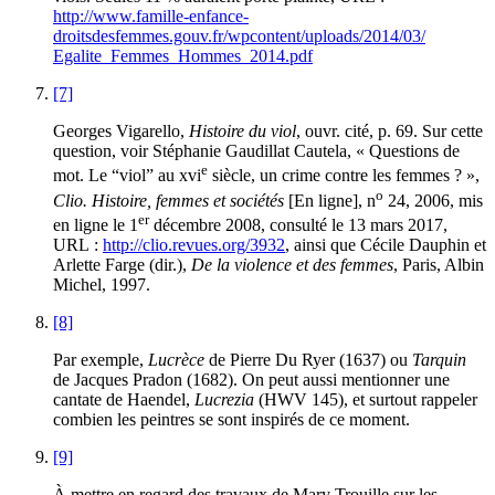
http://www.famille-enfance-
droitsdesfemmes.gouv.fr/wpcontent/uploads/2014/03/​
Egalite_Femmes_Hommes_2014.pdf
[7]
Georges Vigarello,
Histoire du viol
, ouvr. cité, p. 69. Sur cette
question, voir Stéphanie Gaudillat Cautela, « Questions de
e
mot. Le “viol” au
xvi
siècle, un crime contre les femmes ? »,
o
Clio. Histoire, femmes et sociétés
[En ligne], n
24, 2006, mis
er
en ligne le 1
décembre 2008, consulté le 13 mars 2017,
URL :
http://clio.revues.org/3932
, ainsi que Cécile Dauphin et
Arlette Farge (dir.),
De la violence et des femmes
, Paris, Albin
Michel, 1997.
[8]
Par exemple,
Lucrèce
de Pierre Du Ryer (1637) ou
Tarquin
de Jacques Pradon (1682). On peut aussi mentionner une
cantate de Haendel,
Lucrezia
(HWV 145), et surtout rappeler
combien les peintres se sont inspirés de ce moment.
[9]
À mettre en regard des travaux de Mary Trouille sur les