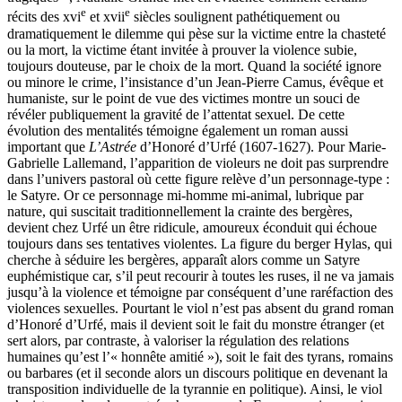
e
e
récits des
xvi
et
xvii
siècles soulignent pathétiquement ou
dramatiquement le dilemme qui pèse sur la victime entre la chasteté
ou la mort, la victime étant invitée à prouver la violence subie,
toujours douteuse, par le choix de la mort. Quand la société ignore
ou minore le crime, l’insistance d’un Jean-Pierre Camus, évêque et
humaniste, sur le point de vue des victimes montre un souci de
révéler publiquement la gravité de l’attentat sexuel. De cette
évolution des mentalités témoigne également un roman aussi
important que
L’Astrée
d’Honoré d’Urfé (1607-1627). Pour Marie-
Gabrielle Lallemand, l’apparition de violeurs ne doit pas surprendre
dans l’univers pastoral où cette figure relève d’un personnage-type :
le Satyre. Or ce personnage mi-homme mi-animal, lubrique par
nature, qui suscitait traditionnellement la crainte des bergères,
devient chez Urfé un être ridicule, amoureux éconduit qui échoue
toujours dans ses tentatives violentes. La figure du berger Hylas, qui
cherche à séduire les bergères, apparaît alors comme un Satyre
euphémistique car, s’il peut recourir à toutes les ruses, il ne va jamais
jusqu’à la violence et témoigne par conséquent d’une raréfaction des
violences sexuelles. Pourtant le viol n’est pas absent du grand roman
d’Honoré d’Urfé, mais il devient soit le fait du monstre étranger (et
sert alors, par contraste, à valoriser la régulation des relations
humaines qu’est l’« honnête amitié »), soit le fait des tyrans, romains
ou barbares (et il seconde alors un discours politique en devenant la
transposition individuelle de la tyrannie en politique). Ainsi, le viol