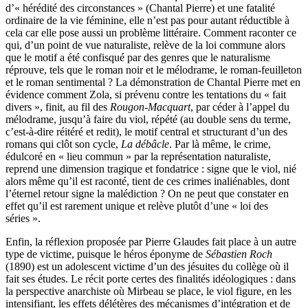
d’« hérédité des circonstances » (Chantal Pierre) et une fatalité
ordinaire de la vie féminine, elle n’est pas pour autant réductible à
cela car elle pose aussi un problème littéraire. Comment raconter ce
qui, d’un point de vue naturaliste, relève de la loi commune alors
que le motif a été confisqué par des genres que le naturalisme
réprouve, tels que le roman noir et le mélodrame, le roman-feuilleton
et le roman sentimental ? La démonstration de Chantal Pierre met en
évidence comment Zola, si prévenu contre les tentations du « fait
divers », finit, au fil des
Rougon-Macquart
, par céder à l’appel du
mélodrame, jusqu’à faire du viol, répété (au double sens du terme,
c’est-à-dire réitéré et redit), le motif central et structurant d’un des
romans qui clôt son cycle,
La débâcle
. Par là même, le crime,
édulcoré en « lieu commun » par la représentation naturaliste,
reprend une dimension tragique et fondatrice : signe que le viol, nié
alors même qu’il est raconté, tient de ces crimes inaliénables, dont
l’éternel retour signe la malédiction ? On ne peut que constater en
effet qu’il est rarement unique et relève plutôt d’une « loi des
séries ».
Enfin, la réflexion proposée par Pierre Glaudes fait place à un autre
type de victime, puisque le héros éponyme de
Sébastien Roch
(1890) est un adolescent victime d’un des jésuites du collège où il
fait ses études. Le récit porte certes des finalités idéologiques : dans
la perspective anarchiste où Mirbeau se place, le viol figure, en les
intensifiant, les effets délétères des mécanismes d’intégration et de