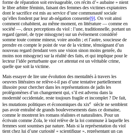
forme de réparation soit envisageable, ces récits d’« aubaine » nient
le libre arbitre féminin, faisant des femmes des victimes expiatoires
dont le sacrifice est mis au service d’une communauté sociale
qu’elles fondent par leur ab-négation consentie
[9]
. On voit ainsi
comment cohabitent, au même moment, en littérature — comme en
société —, deux perceptions du viol : l’une, traditionnelle, portant un
regard (genré, de type misogyne) sur un événement considéré
somme toute comme mineur, voire anodin ; et l’autre, soucieuse de
prendre en compte le point de vue de la victime, témoignant d’un
nouveau regard (tendant vers une vision sinon moins genrée, du
moins non misogyne) sur la réalité des faits, et qui implique pour le
lecteur l’idée perturbante que cet attentat est un véritable crime,
quelle que soit la victime.
Mais essayer de lire une évolution des mentalités à travers les
oeuvres littéraires ne relève-t-il pas d’une tentative partiellement
illusoire pour chercher dans les représentations de jadis les
prolégomènes d’un changement qui, s’il est advenu dans la
modernité occidentale, reste toujours fragile et incomplet ? De fait,
e
les mutations politiques et économiques du
xix
siècle ne semblent
pas avoir entraîné de grands bouleversements dans ce domaine,
comme le montrent les romans réalistes et naturalistes. Pour un
écrivain comme Zola, le viol relève de la loi commune à laquelle les
femmes sont soumises par nature. Mais si la représentation du viol
tient chez lui d’une curiosité « scientifique », représentant un cas