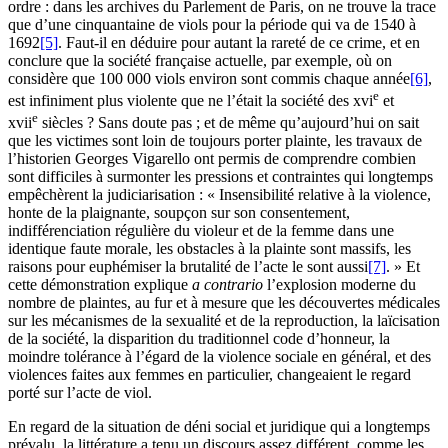
ordre : dans les archives du Parlement de Paris, on ne trouve la trace
que d’une cinquantaine de viols pour la période qui va de 1540 à
1692
[5]
. Faut-il en déduire pour autant la rareté de ce crime, et en
conclure que la société française actuelle, par exemple, où on
considère que 100 000 viols environ sont commis chaque année
[6]
,
e
est infiniment plus violente que ne l’était la société des
xvi
et
e
xvii
siècles ? Sans doute pas ; et de même qu’aujourd’hui on sait
que les victimes sont loin de toujours porter plainte, les travaux de
l’historien Georges Vigarello ont permis de comprendre combien
sont difficiles à surmonter les pressions et contraintes qui longtemps
empêchèrent la judiciarisation : « Insensibilité relative à la violence,
honte de la plaignante, soupçon sur son consentement,
indifférenciation régulière du violeur et de la femme dans une
identique faute morale, les obstacles à la plainte sont massifs, les
raisons pour euphémiser la brutalité de l’acte le sont aussi
[7]
. » Et
cette démonstration explique
a contrario
l’explosion moderne du
nombre de plaintes, au fur et à mesure que les découvertes médicales
sur les mécanismes de la sexualité et de la reproduction, la laïcisation
de la société, la disparition du traditionnel code d’honneur, la
moindre tolérance à l’égard de la violence sociale en général, et des
violences faites aux femmes en particulier, changeaient le regard
porté sur l’acte de viol.
En regard de la situation de déni social et juridique qui a longtemps
prévalu, la littérature a tenu un discours assez différent, comme les