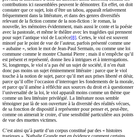
contributions ici rassemblées peuvent le démontrer. En effet, on doit
constater que ce sujet, loin d’être un tabou, apparaît relativement
fréquemment dans la littérature, et dans des genres diversifiés
relevant de la fiction comme de la non-fiction : le roman, la
nouvelle, les mémoires évidemment, mais aussi le conte et la poésie
avec la pastorale, et même le théâtre avec les tragédies qui prennent
pour sujet l’antique viol de Lucrèce
[8]
. Certes, le viol est souvent
minoré par le point de vue de l’auteur, parfois présenté comme une
« aubaine », selon le mot de Jean-Paul Sermain, ou comme une loi
commune comme le montre Chantal Pierre ; mais il n’empêche qu’il
est présent et représenté, donne lieu à intrigues et à interrogations.
Si, longtemps, le viol n’a pas été un sujet de société, il n’en était
donc pas moins un sujet éminemment littéraire : parce que le viol
touche à la notion de sujet, parce qu’il met aux prises liberté et désir,
parce qu’il offre l’occasion d’interroger les fondements de la morale,
et parce qu’il amène à réfléchir aux sources du droit et à questionner
l’universalité de la loi, le viol apparaît moins comme un thème que
comme un lieu littéraire privilégié. La littérature nous semble
témoigner par là de son ouverture à la diversité des réalités vécues,
de sa fonction de dispositif à représenter pour penser et, peut-être,
comme on aimerait le croire, d’une sensibilité particulière aux points
de vue des muettes victimes.
C’est ainsi qu’à partir d’un corpus constitué par des « histoires
tragiques », Nathalie Grande met en évidence comment certains