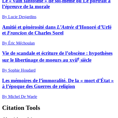
Le « vain fantosme » de soi-même ou Le portrait à
l’épreuve de la morale
By Lucie Desjardins
Amitié et générosité dans
L’Astrée
d’Honoré d’Urfé
et
Francion
de Charles Sorel
By Éric Méchoulan
Vie de scandale et écriture de l’obscène : hypothèses
e
sur le libertinage de moeurs au xvii
siècle
By Sophie Houdard
Les mémoires de l’immoralité. De la « mort d’État »
à l’époque des Guerres de religion
By Michel De Waele
Citation Tools