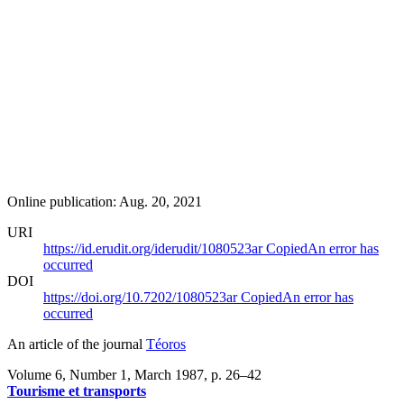
Online publication: Aug. 20, 2021
URI
https://id.erudit.org/iderudit/1080523ar
Copied
An error has
occurred
DOI
https://doi.org/10.7202/1080523ar
Copied
An error has
occurred
An article of the journal
Téoros
Volume 6, Number 1, March 1987
, p. 26–42
Tourisme et transports