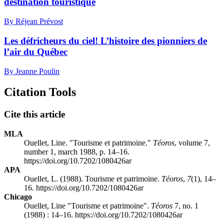
destination touristique
By Réjean Prévost
Les défricheurs du ciel! L’histoire des pionniers de
l’air du Québec
By Jeanne Poulin
Citation Tools
Cite this article
MLA
Ouellet, Line. "Tourisme et patrimoine."
Téoros
, volume 7,
number 1, march 1988, p. 14–16.
https://doi.org/10.7202/1080426ar
APA
Ouellet, L. (1988). Tourisme et patrimoine.
Téoros
,
7
(1), 14–
16. https://doi.org/10.7202/1080426ar
Chicago
Ouellet, Line "Tourisme et patrimoine".
Téoros
7, no. 1
(1988) : 14–16. https://doi.org/10.7202/1080426ar