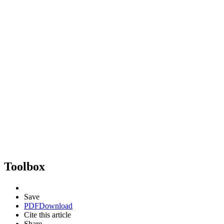
Toolbox
Save
PDF
Download
Cite this article
Share