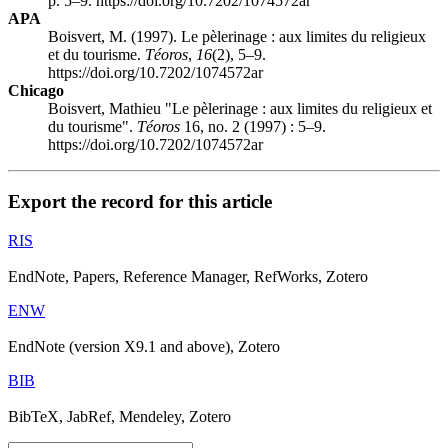
p. 5–9. https://doi.org/10.7202/1074572ar
APA
Boisvert, M. (1997). Le pèlerinage : aux limites du religieux
et du tourisme.
Téoros
,
16
(2), 5–9.
https://doi.org/10.7202/1074572ar
Chicago
Boisvert, Mathieu "Le pèlerinage : aux limites du religieux et
du tourisme".
Téoros
16, no. 2 (1997) : 5–9.
https://doi.org/10.7202/1074572ar
Export the record for this article
RIS
EndNote, Papers, Reference Manager, RefWorks, Zotero
ENW
EndNote (version X9.1 and above), Zotero
BIB
BibTeX, JabRef, Mendeley, Zotero