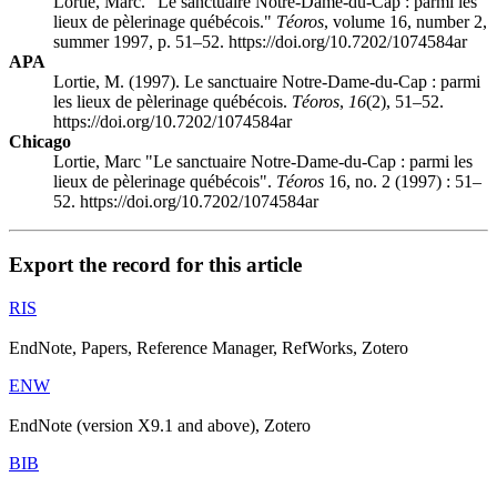
Lortie, Marc. "Le sanctuaire Notre-Dame-du-Cap : parmi les
lieux de pèlerinage québécois."
Téoros
, volume 16, number 2,
summer 1997, p. 51–52. https://doi.org/10.7202/1074584ar
APA
Lortie, M. (1997). Le sanctuaire Notre-Dame-du-Cap : parmi
les lieux de pèlerinage québécois.
Téoros
,
16
(2), 51–52.
https://doi.org/10.7202/1074584ar
Chicago
Lortie, Marc "Le sanctuaire Notre-Dame-du-Cap : parmi les
lieux de pèlerinage québécois".
Téoros
16, no. 2 (1997) : 51–
52. https://doi.org/10.7202/1074584ar
Export the record for this article
RIS
EndNote, Papers, Reference Manager, RefWorks, Zotero
ENW
EndNote (version X9.1 and above), Zotero
BIB