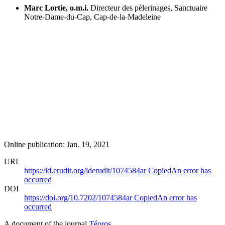
Marc Lortie, o.m.i.
Directeur des pèlerinages, Sanctuaire
Notre-Dame-du-Cap, Cap-de-la-Madeleine
Online publication: Jan. 19, 2021
URI
https://id.erudit.org/iderudit/1074584ar
Copied
An error has
occurred
DOI
https://doi.org/10.7202/1074584ar
Copied
An error has
occurred
A document of the journal
Téoros