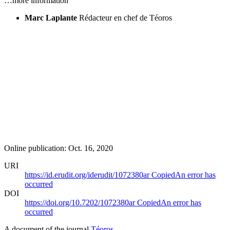
…more information
Marc Laplante
Rédacteur en chef de Téoros
Online publication: Oct. 16, 2020
URI
https://id.erudit.org/iderudit/1072380ar
Copied
An error has
occurred
DOI
https://doi.org/10.7202/1072380ar
Copied
An error has
occurred
A document of the journal
Téoros