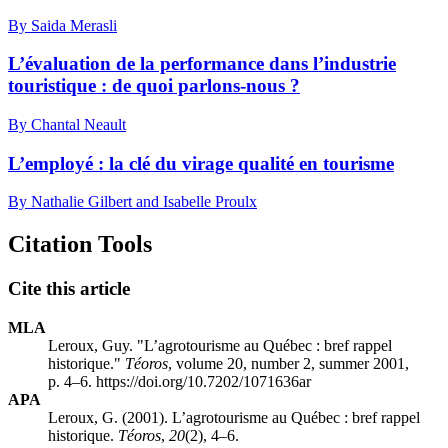
By Saida Merasli
L’évaluation de la performance dans l’industrie
touristique : de quoi parlons-nous ?
By Chantal Neault
L’employé : la clé du virage qualité en tourisme
By Nathalie Gilbert and Isabelle Proulx
Citation Tools
Cite this article
MLA
Leroux, Guy. "L’agrotourisme au Québec : bref rappel
historique."
Téoros
, volume 20, number 2, summer 2001,
p. 4–6. https://doi.org/10.7202/1071636ar
APA
Leroux, G. (2001). L’agrotourisme au Québec : bref rappel
historique.
Téoros
,
20
(2), 4–6.