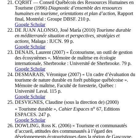
CQRHT — Conseil Québécois des Ressources Humaines en
Tourisme (1996)
Diagnostic d’ensemble des ressources
humaines en tourisme, orientations et plan d’action
, Rapport
final, Montréal : Groupe DBSF. 210 p.
Google Scholar
DE JUAN ALONSO, José María (2010)
Tourisme durable
en méditerranée situation et perspectives, stratégies et
actions,
Malaga : IUCN. 99 p.
Google Scholar
DENAIS, Laurent (2007) « Écotourisme, un outil de gestion
des écosystèmes ». Mémoire de maîtrise en écologie
internationale, Sherbrooke : Université de Sherbrooke. 79 p.
Google Scholar
DESMARAIS, Véronique (2007) « Un cadre d’évaluation du
tourisme de nature durable en forêt publique québécoise ».
Mémoire de maîtrise, Faculté de foresterie, Québec :
Université Laval. 115 p.
Google Scholar
DESVIGNES, Claudine (sous la direction de) (2000)
o
« Tourisme durable »,
Cahier Espaces
n
67, Editions
ESPACES. 247 p.
Google Scholar
DOWLING, Ross K. (2006) « Tourisme et communautés
d’accueil, attitudes des communautés à l’égard des
développements écotouristiques dans la région de Gascoyne,