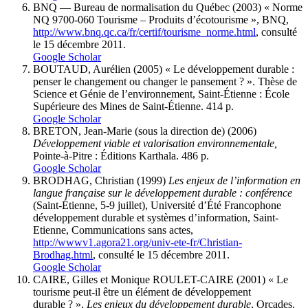
BNQ — Bureau de normalisation du Québec (2003) « Norme
NQ 9700-060 Tourisme – Produits d’écotourisme », BNQ,
http://www.bnq.qc.ca/fr/certif/tourisme_norme.html
, consulté
le 15 décembre 2011.
Google Scholar
BOUTAUD, Aurélien (2005) « Le développement durable :
penser le changement ou changer le pansement ? ». Thèse de
Science et Génie de l’environnement, Saint-Étienne : École
Supérieure des Mines de Saint-Étienne. 414 p.
Google Scholar
BRETON, Jean-Marie (sous la direction de) (2006)
Développement viable et valorisation environnementale,
Pointe-à-Pitre : Éditions Karthala. 486 p.
Google Scholar
BRODHAG, Christian (1999)
Les enjeux de l’information en
langue française sur le développement durable : conférence
(Saint-Étienne, 5-9 juillet), Université d’Été Francophone
développement durable et systèmes d’information, Saint-
Etienne, Communications sans actes,
http://wwwv1.agora21.org/univ-ete-fr/Christian-
Brodhag.html
, consulté le 15 décembre 2011.
Google Scholar
CAIRE, Gilles et Monique ROULET-CAIRE (2001) « Le
tourisme peut-il être un élément de développement
durable ? »,
Les enjeux du développement durable
, Orcades,