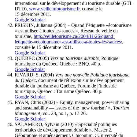
international sur le développement du tourisme durable (GTI-
DTD),
www.veilleinfotourisme.fr
, consulté le
15 décembre 2011.
Google Scholar
PRISKIN, Julianna (2004) « Quand l’étiquette «écotourisme
» est utilisée à toutes les sauces », Réseau de veille en
tourisme,
http://veilletourisme.ca/2004/11/26/quand-
letiquette-«ecotourisme»-est-utilisee-a-toutes-les-sauces/
,
consulté le 15 décembre 2011.
Google Scholar
QUÉBEC (2005)
Vers un tourisme durable,
Politique
touristique du Québec, Québec : BNQ. 40 p.
Google Scholar
RIVARD, S. (2004)
Vers une nouvelle Politique touristique
du Québec
, document de réflexion sur le développement
durable du tourisme au Québec, Forum de l’industrie
touristique, Québec : Tourisme Québec. 30 p.
Google Scholar
RYAN, Chris (2002) « Equity, management, power sharing
and sustainability — issues of the ‘new tourism’ »,
Tourism
Management,
vol. 23, no 1, p. 17-26.
Google Scholar
SALAMÉRO, Sylvain (2010) « Spécialité politiques
territoriales de développement durable ». Master 2,
Géographie et aménagement, Chicoutimi : Université du