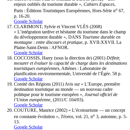
enjeux oubliés du tourisme durable »,
Cahiers Espaces
,
o
Paris : Éditions Touristiques Européennes, Hors-Série n
67,
p. 16-20.
Google Scholar
CLARIMONT, Sylvie et Vincent VLÈS (2008)
« L’intégration tardive et hésitante du tourisme dans le champ
du développement durable », DANS
Tourisme durable en
montagne : entre discours et pratique
, p. XVII-XXVII. La
Plaine-Saint-Denis : AFNOR.
Google Scholar
COCCOSSIS, Harry (sous la direction de) (2001)
Définir,
mesurer et évaluer la capacité de charge dans les destinations
touristiques européennes
, Athènes : Laboratoire de
planification environnementale, Université de l’Égée. 58 p.
Google Scholar
Comité des Régions (2011) Avis sur « L’Europe, première
destination touristique au monde — un nouveau cadre
politique pour le tourisme européen »,
Journal officiel de
l’Union européenne,
(2011/C 104/03).
Google Scholar
COUTURE, Maurice (2002) « L’écotourisme — un concept
o
en constante évolution »,
Téoros
, vol. 21, n
3, automne, p. 5-
13.
Google Scholar