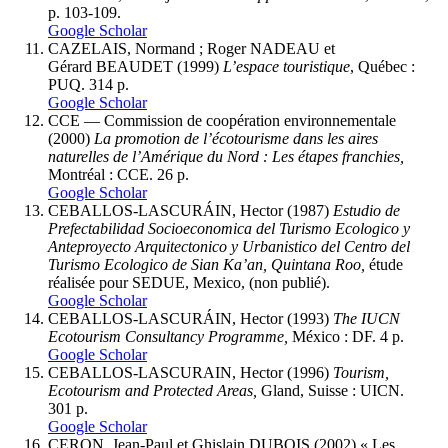
p. 103-109.
Google Scholar
CAZELAIS, Normand ; Roger NADEAU et
Gérard BEAUDET (1999)
L’espace touristique
, Québec :
PUQ. 314 p.
Google Scholar
CCE — Commission de coopération environnementale
(2000)
La promotion de l’écotourisme dans les aires
naturelles de l’Amérique du Nord : Les étapes franchies,
Montréal : CCE. 26 p.
Google Scholar
CEBALLOS-LASCURÁIN, Hector (1987)
Estudio de
Prefectabilidad Socioeconomica del Turismo Ecologico y
Anteproyecto Arquitectonico y Urbanistico del Centro del
Turismo Ecologico de Sian Ka’an, Quintana Roo,
étude
réalisée pour SEDUE, Mexico, (non publié).
Google Scholar
CEBALLOS-LASCURÁIN, Hector (1993)
The IUCN
Ecotourism Consultancy Programme,
México : DF. 4 p.
Google Scholar
CEBALLOS-LASCURAIN, Hector (1996)
Tourism,
Ecotourism and Protected Areas,
Gland, Suisse : UICN.
301 p.
Google Scholar
CERON, Jean-Paul et Ghislain DUBOIS (2002) « Les