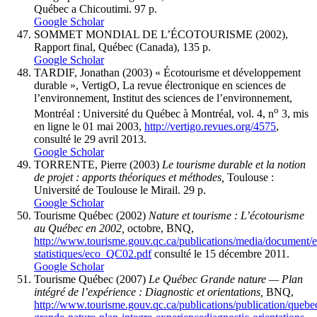
Québec a Chicoutimi. 97 p.
Google Scholar
SOMMET MONDIAL DE L’ÉCOTOURISME (2002),
Rapport final, Québec (Canada), 135 p.
Google Scholar
TARDIF, Jonathan (2003) « Écotourisme et développement
durable », VertigO, La revue électronique en sciences de
l’environnement, Institut des sciences de l’environnement,
o
Montréal : Université du Québec à Montréal, vol. 4, n
3, mis
en ligne le 01 mai 2003,
http://vertigo.revues.org/4575
,
consulté le 29 avril 2013.
Google Scholar
TORRENTE, Pierre (2003)
Le tourisme durable et la notion
de projet : apports théoriques et méthodes,
Toulouse :
Université de Toulouse le Mirail. 29 p.
Google Scholar
Tourisme Québec (2002)
Nature et tourisme :
L’écotourisme
au Québec en 2002,
octobre, BNQ,
http://www.tourisme.gouv.qc.ca/publications/media/document/e
statistiques/eco_QC02.pdf
consulté le 15 décembre 2011.
Google Scholar
Tourisme Québec (2007)
Le Québec Grande nature — Plan
intégré de l’expérience : Diagnostic et orientations,
BNQ,
http://www.tourisme.gouv.qc.ca/publications/publication/quebe