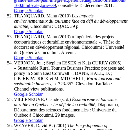
grande-nature-plan-integre-experiencediagnostic-orientations-
100.html?categorie=39
, consulté le 15 décembre 2011.
Google Scholar
TRANQUARD, Manu (2010)
Les impacts
environnementaux du tourisme face au défi du développement
durable,
Chicoutimi : UQAC. 39 p.
Google Scholar
TRANQUARD, Manu (2013) « Ingénierie des projets
écotouristiques et durabilité environnementale ». Thèse de
doctorat en développement régional, Chicoutimi : Université
du Québec à Chicoutimi. À venir.
Google Scholar
VERNON, Jon ; Stephen ESSEX et Kaja CURRY (2005)
« Sustainable Rural Tourism Business Practice: progress and
policy in South East Cornwall », DANS, HALL, D. ;
I. KIRKPATRICK et M. MITCHELL,
Rural tourism and
sustainable business
, p. 323-352. Clevedon, Buffalo :
Channel view publications.
Google Scholar
VILLENEUVE, Claude (s. d.)
Écotourisme et tourisme
durable au Québec : Le défi de la crédibilité,
Diaporama,
Département des sciences fondamentales : Université du
Québec à Chicoutimi. 29 images.
Google Scholar
WEAVER, David B. (2001)
The Encyclopaedia of