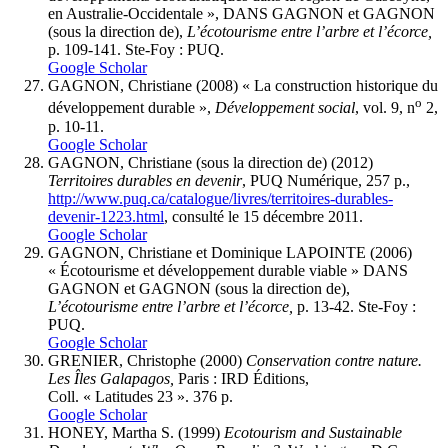
en Australie-Occidentale », DANS GAGNON et GAGNON
(sous la direction de),
L’écotourisme entre l’arbre et l’écorce,
p. 109-141. Ste-Foy : PUQ.
Google Scholar
GAGNON, Christiane (2008) « La construction historique du
o
développement durable »,
Développement social
, vol. 9, n
2,
p. 10-11.
Google Scholar
GAGNON, Christiane (sous la direction de) (2012)
Territoires durables en devenir
, PUQ Numérique, 257 p.,
http://www.puq.ca/catalogue/livres/territoires-durables-
devenir-1223.html
, consulté le 15 décembre 2011.
Google Scholar
GAGNON, Christiane et Dominique LAPOINTE (2006)
« Écotourisme et développement durable viable » DANS
GAGNON et GAGNON (sous la direction de),
L’écotourisme entre l’arbre et l’écorce,
p. 13-42. Ste-Foy :
PUQ.
Google Scholar
GRENIER, Christophe (2000)
Conservation contre nature.
Les Îles Galapagos,
Paris : IRD Éditions,
Coll. « Latitudes 23 ». 376 p.
Google Scholar
HONEY, Martha S. (1999)
Ecotourism and Sustainable