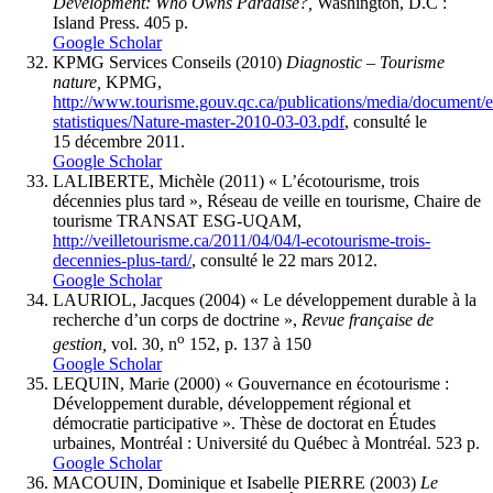
Development: Who Owns Paradise?,
Washington, D.C :
Island Press. 405 p.
Google Scholar
KPMG Services Conseils (2010)
Diagnostic – Tourisme
nature,
KPMG,
http://www.tourisme.gouv.qc.ca/publications/media/document/e
statistiques/Nature-master-2010-03-03.pdf
, consulté le
15 décembre 2011.
Google Scholar
LALIBERTE, Michèle (2011) « L’écotourisme, trois
décennies plus tard », Réseau de veille en tourisme, Chaire de
tourisme TRANSAT ESG-UQAM,
http://veilletourisme.ca/2011/04/04/l-ecotourisme-trois-
decennies-plus-tard/
, consulté le 22 mars 2012.
Google Scholar
LAURIOL, Jacques (2004) « Le développement durable à la
recherche d’un corps de doctrine »,
Revue française de
o
gestion,
vol. 30, n
152, p. 137 à 150
Google Scholar
LEQUIN, Marie (2000) « Gouvernance en écotourisme :
Développement durable, développement régional et
démocratie participative ». Thèse de doctorat en Études
urbaines, Montréal : Université du Québec à Montréal. 523 p.
Google Scholar
MACOUIN, Dominique et Isabelle PIERRE (2003)
Le