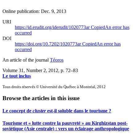
Online publication: Dec. 9, 2013
URI
https://id.erudit.org/iderudit/1020773ar
Copied
An error has
occurred
DOI
https://doi.org/10.7202/1020773ar
Copied
An error has
occurred
An article of the journal
Téoros
Volume 31, Number 2, 2012
, p. 72–83
Le tout inclus
Tous droits réservés © Université du Québec à Montréal, 2012
Browse the articles in this issue
Le concept de
cluster
est-il soluble dans le tourisme ?
Tourisme et « lutte contre la pauvreté » au Kirghizstan post-
soviétique (Asie centrale) : vers un éclairage anthropologique