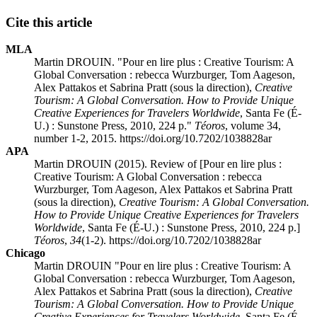
Cite this article
MLA
Martin DROUIN. "Pour en lire plus : Creative Tourism: A
Global Conversation : rebecca Wurzburger, Tom Aageson,
Alex Pattakos et Sabrina Pratt (sous la direction),
Creative
Tourism: A Global Conversation. How to Provide Unique
Creative Experiences for Travelers Worldwide
, Santa Fe (É-
U.) : Sunstone Press, 2010, 224 p."
Téoros
, volume 34,
number 1-2, 2015. https://doi.org/10.7202/1038828ar
APA
Martin DROUIN (2015). Review of [Pour en lire plus :
Creative Tourism: A Global Conversation : rebecca
Wurzburger, Tom Aageson, Alex Pattakos et Sabrina Pratt
(sous la direction),
Creative Tourism: A Global Conversation.
How to Provide Unique Creative Experiences for Travelers
Worldwide
, Santa Fe (É-U.) : Sunstone Press, 2010, 224 p.]
Téoros
,
34
(1-2). https://doi.org/10.7202/1038828ar
Chicago
Martin DROUIN "Pour en lire plus : Creative Tourism: A
Global Conversation : rebecca Wurzburger, Tom Aageson,
Alex Pattakos et Sabrina Pratt (sous la direction),
Creative
Tourism: A Global Conversation. How to Provide Unique
Creative Experiences for Travelers Worldwide
, Santa Fe (É-