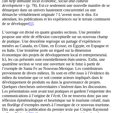
can help stimulate local economic, social and cultural
development
» (p. 78). Est-ce seulement une nouvelle manière de se
démarquer dans un univers hautement concurrentiel ou une
démarche véritablement originale ? L’avenir nous le dira. En
attendant, les publications et les expériences sur le terrain continuent
de se développer
[1]
.
L’ouvrage est divisé en quatre grandes sections. Une première
propose une série de réflexion conceptuelle sur un nouveau champ
de pratique. Une deuxième regroupe un partage d’expériences
menées au Canada, en Chine, en Écosse, en Égypte, en Espagne et
en Italie. Une troisième porte un regard sur la dimension
économique des projets de développement local et entrepreneurial.
Ici, les cas présentés sont essentiellement états-uniens. Enfin, une
quatrième section se veut une ouverture sur le futur à partir de
l’exemple de Santa Fe au Nouveau-Mexique. Les contributeurs
proviennent de divers milieux. Ils sont en effet issus à l’évidence du
milieu du tourisme que ce soit comme acteurs impliqués dans le
développement de produits ou dans la gouvernance de projets.
Quelques chercheurs universitaires s’insèrent dans les discussions.
Les présentations sont avant tout pratiques et gardent l’empreinte des
communications à l’origine de l’écrit. On ne trouvera donc pas une
réflexion épistémologique et heuristique sur le tourisme créatif, mais
un florilège d’exemples menés à l’enseigne de ce nouveau tourisme.
Dix ans après la publication du premier texte par Crispin Raymond