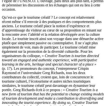
l’égide de l’UNESCO. L’ouvrage, paru deux ans plus tard, a permis
de pérenniser les discussions et les échanges qui ont eu lieu à cette
occasion.
Qu’est-ce que le tourisme créatif ? Le concept est relativement
récent même s’il renvoie à des pratiques et des comportements plus
anciens. Le tourisme créatif place la notion d’expérience et
d’apprentissage du visiteur au cœur de sa proposition en misant sur
la rencontre avec l’altérité et la relation développée avec la culture
locale. Le touriste inscrit ainsi son voyage dans une démarche active
plutôt que simplement passive ou contemplative. Il ne s’agit plus
simplement de voir, mais de participer. Le tourisme créatif mise
également sur la promotion de la diversité culturelle. Pour les
organisateurs du colloque, «
Creative Tourism is tourism directed
toward an engaged and authentic experience, with participative
learning in the arts, heritage and special character of a place
»
(p. 17). Les promoteurs du concept, l’entrepreneur Crispin
Raymond et l’universitaire Greg Richards, tous les deux
contributeurs du collectif, croient que, loin de concurrencer le
tourisme culturel, l’écotourisme et autres niches touristiques
similaires, le tourisme créatif peut davantage en dynamiser leur
portée. Greg Richards écrit à ce propos : «
Creative Tourism is a
new form of tourism that has the potential to change existing models
of tourism development and make a contribution to diversifying and
innovating the tourist experience. By doing so, Creative Tourism