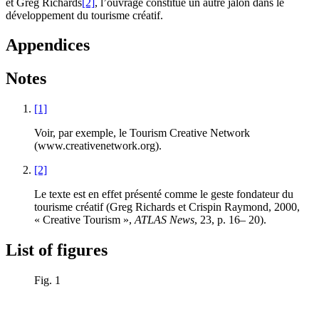
et Greg Richards
[2]
, l’ouvrage constitue un autre jalon dans le
développement du tourisme créatif.
Appendices
Notes
[1]
Voir, par exemple, le Tourism Creative Network
(www.creativenetwork.org).
[2]
Le texte est en effet présenté comme le geste fondateur du
tourisme créatif (Greg Richards et Crispin Raymond, 2000,
« Creative Tourism »,
ATLAS News
, 23, p. 16– 20).
List of figures
Fig. 1