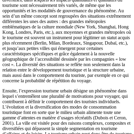
tourisme sont nécessairement très variés, de même que les
opportunités et les modalités de gouvernance du phénomène. Au
sein d’un même concept sont regroupées des situations extrêmement
différentes les unes des autres : des grandes métropoles
emblématiques de la culture mondiale (New York, Shanghai, Hong
Kong, Londres, Paris, etc.), aux moyennes et grandes métropoles où
le tourisme est souvent un instrument pour légitimer un statut acquis
plus récemment (Berlin, Milan, Bordeaux, Singapour, Dubaï, etc.),
et jusqu’aux petites villes qui émergent pour certaines
caractéristiques spécifiques et grâce également à la nouvelle
géographique de l’accessibilité dessinée par les compagnies « low
cost ». La diversité des situations se reflète non seulement dans la
relation entre le développement touristique et la structure urbaine,
mais aussi dans le comportement du touriste, par exemple en ce qui
concerne la probabilité de répétition du voyage.
Ensuite, l’expression tourisme urbain désigne un phénomène dans
lequel s’entremêlent une pluralité de motivations pour voyager, qui
contribuent à définir le comportement des touristes individuels.
L’évolution et la diversification des modes de consommation
touristique font en sorte que le milieu urbain alimente toute une
gamme d’attentes en matière d’usages récréatifs (Dubois et Ceron,
2001). La ville est visitée pour des raisons complexes, composites et
diversifiées qui dépassent la simple segmentation en tourisme
d’affaires et de loisirs. Le tourisme urbain peut donc être du tourisme