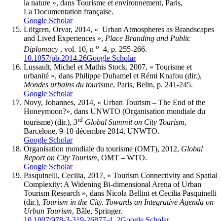
la nature », dans Tourisme et environnement, Paris,
La Documentation française.
Google Scholar
Löfgren, Orvar, 2014, « Urban Atmospheres as Brandscapes
and Lived Experiences »,
Place Branding and Public
o
Diplomacy
, vol. 10, n
4, p. 255‑266.
10.1057/pb.2014.26
Google Scholar
Lussault, Michel et Mathis Stock, 2007, « Tourisme et
urbanité », dans Philippe Duhamel et Rémi Knafou (dir.),
Mondes urbains du tourisme
, Paris, Belin, p. 241‑245.
Google Scholar
Novy, Johannes, 2014, « Urban Tourism – The End of the
Honeymoon?», dans UNWTO (Organisation mondiale du
rd
tourisme) (dir.),
3
Global Summit on City Tourism
,
Barcelone, 9‑10 décembre 2014, UNWTO.
Google Scholar
Organisation mondiale du tourisme (OMT), 2012,
Global
Report on City Tourism
, OMT – WTO.
Google Scholar
Pasquinelli, Cecilia, 2017, « Tourism Connectivity and Spatial
Complexity: A Widening Bi-dimensional Arena of Urban
Tourism Research », dans Nicola Bellini et Cecilia Pasquinelli
(dir.),
Tourism in the City.
Towards an Integrative Agenda on
Urban Tourism
, Bâle, Springer.
10.1007/978-3-319-26877-4_2
Google Scholar