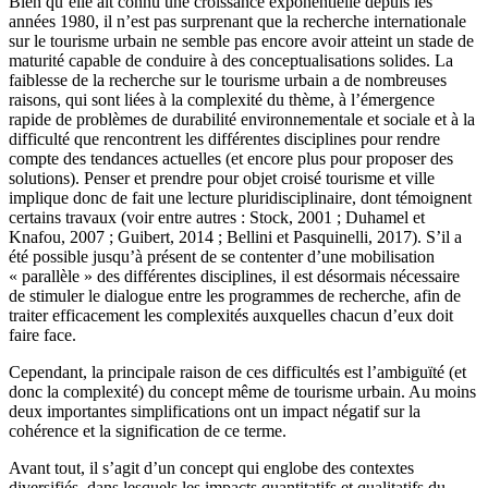
Bien qu’elle ait connu une croissance exponentielle depuis les
années 1980, il n’est pas surprenant que la recherche internationale
sur le tourisme urbain ne semble pas encore avoir atteint un stade de
maturité capable de conduire à des conceptualisations solides. La
faiblesse de la recherche sur le tourisme urbain a de nombreuses
raisons, qui sont liées à la complexité du thème, à l’émergence
rapide de problèmes de durabilité environnementale et sociale et à la
difficulté que rencontrent les différentes disciplines pour rendre
compte des tendances actuelles (et encore plus pour proposer des
solutions). Penser et prendre pour objet croisé tourisme et ville
implique donc de fait une lecture pluridisciplinaire, dont témoignent
certains travaux (voir entre autres : Stock, 2001 ; Duhamel et
Knafou, 2007 ; Guibert, 2014 ; Bellini et Pasquinelli, 2017). S’il a
été possible jusqu’à présent de se contenter d’une mobilisation
« parallèle » des différentes disciplines, il est désormais nécessaire
de stimuler le dialogue entre les programmes de recherche, afin de
traiter efficacement les complexités auxquelles chacun d’eux doit
faire face.
Cependant, la principale raison de ces difficultés est l’ambiguïté (et
donc la complexité) du concept même de tourisme urbain. Au moins
deux importantes simplifications ont un impact négatif sur la
cohérence et la signification de ce terme.
Avant tout, il s’agit d’un concept qui englobe des contextes
diversifiés, dans lesquels les impacts quantitatifs et qualitatifs du