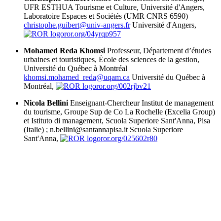
UFR ESTHUA Tourisme et Culture, Université d'Angers,
Laboratoire Espaces et Sociétés (UMR CNRS 6590)
christophe.guibert@univ-angers.fr
Université d'Angers,
ror.org/04yrqp957
Mohamed Reda Khomsi
Professeur, Département d’études
urbaines et touristiques, École des sciences de la gestion,
Université du Québec à Montréal
khomsi.mohamed_reda@uqam.ca
Université du Québec à
Montréal,
ror.org/002rjbv21
Nicola Bellini
Enseignant-Chercheur Institut de management
du tourisme, Groupe Sup de Co La Rochelle (Excelia Group)
et Istituto di management, Scuola Superiore Sant'Anna, Pisa
(Italie) ; n.bellini@santannapisa.it
Scuola Superiore
Sant'Anna,
ror.org/025602r80