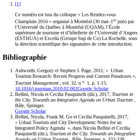
[1]
Ce numéro est issu du colloque « Les Rendez-vous
er
Champlain 2016 » organisé à Montréal (30 mai–1
juin) par
l’Université du Québec à Montréal (UQAM), l’École
supérieure de tourisme et d’hôtellerie de l’Université d’Angers
(ESTHUA) et Excelia (Groupe Sup de Co) La Rochelle, sous
la direction scientifique des signataires de cette introduction.
Bibliographie
Ashworth, Gregory et Stephen J. Page, 2011, « Urban
Tourism Research: Recent Progress and Current Paradoxes »,
o
Tourism Management
, vol. 32, n
1, p. 1‑15.
10.1016/j.tourman.2010.02.002
Google Scholar
Bellini, Nicola et Cecilia Pasquinelli (dir.), 2017,
Tourism in
the City. Towards an Integrative Agenda on Urban Tourism
,
Bâle, Springer.
Google Scholar
Bellini, Nicola, Frank M. Go et Cecilia Pasquinelli, 2017,
« Urban Tourism and City Development: Notes for an
Integrated Policy Agenda », dans Nicola Bellini et Cecilia
Pasquinelli (dir.),
Tourism in the City. Towards an Integrative
Agenda on Urban Tourism
. Bâle, Springer, p. 333‑339.