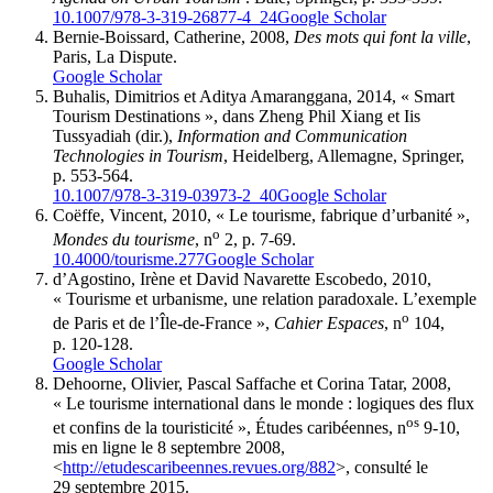
10.1007/978-3-319-26877-4_24
Google Scholar
Bernie-Boissard, Catherine, 2008,
Des mots qui font la ville
,
Paris, La Dispute.
Google Scholar
Buhalis, Dimitrios et Aditya Amaranggana, 2014, « Smart
Tourism Destinations », dans Zheng Phil Xiang et Iis
Tussyadiah (dir.),
Information and Communication
Technologies in Tourism
, Heidelberg, Allemagne, Springer,
p. 553‑564.
10.1007/978-3-319-03973-2_40
Google Scholar
Coëffe, Vincent, 2010, « Le tourisme, fabrique d’urbanité »,
o
Mondes du tourisme
, n
2, p. 7‑69.
10.4000/tourisme.277
Google Scholar
d’Agostino, Irène et David Navarette Escobedo, 2010,
« Tourisme et urbanisme, une relation paradoxale. L’exemple
o
de Paris et de l’Île-de-France »,
Cahier Espaces
, n
104,
p. 120‑128.
Google Scholar
Dehoorne, Olivier, Pascal Saffache et Corina Tatar, 2008,
« Le tourisme international dans le monde : logiques des flux
os
et confins de la touristicité », Études caribéennes, n
9‑10,
mis en ligne le 8 septembre 2008,
<
http://etudescaribeennes.revues.org/882
>, consulté le
29 septembre 2015.