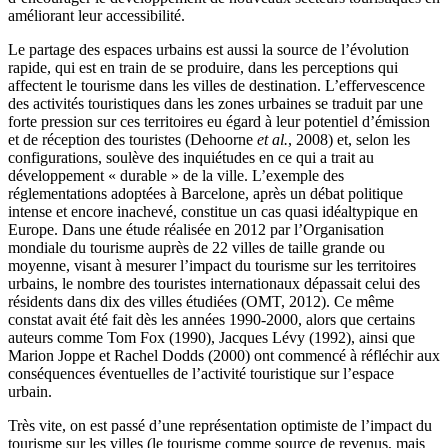
améliorant leur accessibilité.
Le partage des espaces urbains est aussi la source de l’évolution
rapide, qui est en train de se produire, dans les perceptions qui
affectent le tourisme dans les villes de destination. L’effervescence
des activités touristiques dans les zones urbaines se traduit par une
forte pression sur ces territoires eu égard à leur potentiel d’émission
et de réception des touristes (Dehoorne
et al.
, 2008) et, selon les
configurations, soulève des inquiétudes en ce qui a trait au
développement « durable » de la ville. L’exemple des
réglementations adoptées à Barcelone, après un débat politique
intense et encore inachevé, constitue un cas quasi idéaltypique en
Europe. Dans une étude réalisée en 2012 par l’Organisation
mondiale du tourisme auprès de 22 villes de taille grande ou
moyenne, visant à mesurer l’impact du tourisme sur les territoires
urbains, le nombre des touristes internationaux dépassait celui des
résidents dans dix des villes étudiées (OMT, 2012). Ce même
constat avait été fait dès les années 1990-2000, alors que certains
auteurs comme Tom Fox (1990), Jacques Lévy (1992), ainsi que
Marion Joppe et Rachel Dodds (2000) ont commencé à réfléchir aux
conséquences éventuelles de l’activité touristique sur l’espace
urbain.
Très vite, on est passé d’une représentation optimiste de l’impact du
tourisme sur les villes (le tourisme comme source de revenus, mais