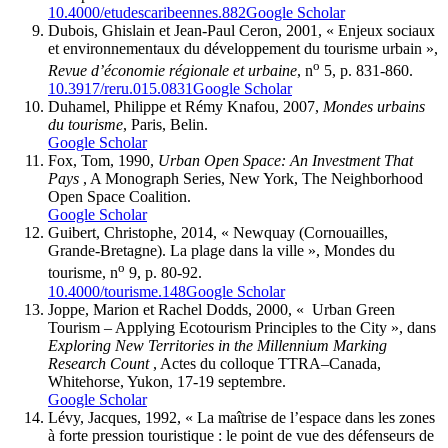
10.4000/etudescaribeennes.882
Google Scholar
Dubois, Ghislain et Jean-Paul Ceron, 2001, « Enjeux sociaux
et environnementaux du développement du tourisme urbain »,
o
Revue d’économie régionale et urbaine
, n
5, p. 831‑860.
10.3917/reru.015.0831
Google Scholar
Duhamel, Philippe et Rémy Knafou, 2007,
Mondes urbains
du tourisme
, Paris, Belin.
Google Scholar
Fox, Tom, 1990,
Urban Open Space: An Investment That
Pays
, A Monograph Series, New York, The Neighborhood
Open Space Coalition.
Google Scholar
Guibert, Christophe, 2014, « Newquay (Cornouailles,
Grande-Bretagne). La plage dans la ville », Mondes du
o
tourisme, n
9, p. 80‑92.
10.4000/tourisme.148
Google Scholar
Joppe, Marion et Rachel Dodds, 2000, « Urban Green
Tourism – Applying Ecotourism Principles to the City », dans
Exploring New Territories in the Millennium Marking
Research Count
, Actes du colloque TTRA–Canada,
Whitehorse, Yukon, 17‑19 septembre.
Google Scholar
Lévy, Jacques, 1992, « La maîtrise de l’espace dans les zones
à forte pression touristique : le point de vue des défenseurs de