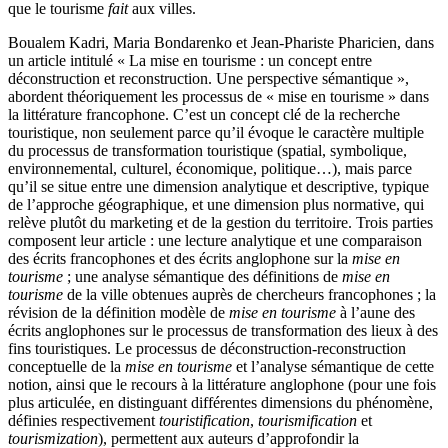
que le tourisme
fait
aux villes.
Boualem Kadri, Maria Bondarenko et Jean-Phariste Pharicien, dans
un article intitulé « La mise en tourisme : un concept entre
déconstruction et reconstruction. Une perspective sémantique »,
abordent théoriquement les processus de « mise en tourisme » dans
la littérature francophone. C’est un concept clé de la recherche
touristique, non seulement parce qu’il évoque le caractère multiple
du processus de transformation touristique (spatial, symbolique,
environnemental, culturel, économique, politique…), mais parce
qu’il se situe entre une dimension analytique et descriptive, typique
de l’approche géographique, et une dimension plus normative, qui
relève plutôt du marketing et de la gestion du territoire. Trois parties
composent leur article : une lecture analytique et une comparaison
des écrits francophones et des écrits anglophone sur la
mise en
tourisme
; une analyse sémantique des définitions de
mise en
tourisme
de la ville obtenues auprès de chercheurs francophones ; la
révision de la définition modèle de
mise en tourisme
à l’aune des
écrits anglophones sur le processus de transformation des lieux à des
fins touristiques. Le processus de déconstruction-reconstruction
conceptuelle de la
mise en tourisme
et l’analyse sémantique de cette
notion, ainsi que le recours à la littérature anglophone (pour une fois
plus articulée, en distinguant différentes dimensions du phénomène,
définies respectivement
touristification
,
tourismification
et
tourismization
), permettent aux auteurs d’approfondir la