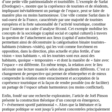
d’une petite ville patrimonialisée et touristifiée. L’exemple de Sarlat
(Dordogne) », montre que la coprésence de touristes et de résidents,
impliquant inévitablement un partage de l’espace, peut se faire de
manière plus ou moins harmonieuse. Une ville comme Sarlat dans le
sud-ouest de la France, caractérisée par une majorité de touristes
européens et la forte saisonnalité de l’activité touristique, constitue
pour l’auteure un cadre d’analyse fécond. Cet exemple mobilise les
concepts de la sociologie (capital social et capital culturel) à travers
la question de l’attachement aux lieux (capital d’autochtonie),
permettant ainsi de déconstruire la catégorisation binaire touristes–
habitants (visiteurs–visités), qui les voit comme forcément en
opposition, dans la direction, plus actuelle et plus fertile, d’une
vision « tous habitants », où les touristes sont eux aussi des
habitants, quoique « temporaires » et dont la manière de « faire avec
l’espace » est différente. En même temps, la relation avec le lieu
nécessite une lecture nuancée selon des gradients différents. C’est ce
changement de perspective qui permet de réinterpréter et de mieux
comprendre la relation entre enracinement et acceptation de la
coprésence touristique et la façon de rendre possible (ou de faciliter)
un partage de l’espace urbain harmonieux (ou moins conflictuel).
Enfin, fondé sur une recherche exploratoire, l’article de Joël Pinson
présente la construction théorique d’un concept en émergence,
l’« événement sportif patrimonial ». Alors que la littérature et la
pratique politique se sont jusqu’à présent concentrées principalement