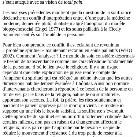
s’était attaqué avec sa vision de
total pain
.
Les analyses précédentes montrent que la question de la souffrance
déclenche un conflit d’interprétation entre, d’une part, la médecine
moderne, demeurée plutôt dualiste malgré l’adoption du modèle
biopsychosocial (Engel 1977) et les soins palliatifs à la Cicely
Saunders centrés sur l’unité de la personne.
Pour bien comprendre ce conflit, il est éclairant de revenir au
« problème spirituel » maintenant reconnu en soins palliatifs (WHO
2002). Comment l’analyser ? Le monde du soin considère désormais
le besoin de transcendance comme une caractéristique fondamentale
de la personne, d’où le lien avec le religieux. Il y a un risque
cependant que cette explication ne puisse rendre compte de
l’ampleur du spirituel qui est relégué au même niveau que les autres
dimensions habituellement évaluées à l’hôpital. Ainsi bon nombre
d’intervenants chercheront à répondre à ce besoin de la personne en
fin de vie, par le biais de la religion, naturelle ou surnaturelle,
apportant son secours. La foi, la prière, les rites soutiennent et
pacifient le patient oppressé par la mort qui vient. Le modèle ici
suppose qu’une fois le besoin satisfait, la souffrance s’évanouit.
Cette approche du spirituel est aujourd’hui fortement critiquée dans
certains milieux, non pas en raison du changement affectant le
religieux, mais parce que l’approche par le besoin « risque de
réduire le mouvement d’existence à du trop petit, de rester à la