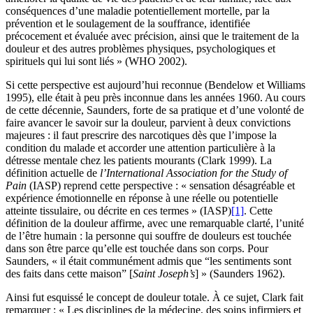
conséquences d’une maladie potentiellement mortelle, par la
prévention et le soulagement de la souffrance, identifiée
précocement et évaluée avec précision, ainsi que le traitement de la
douleur et des autres problèmes physiques, psychologiques et
spirituels qui lui sont liés » (WHO 2002).
Si cette perspective est aujourd’hui reconnue (Bendelow et Williams
1995), elle était à peu près inconnue dans les années 1960. Au cours
de cette décennie, Saunders, forte de sa pratique et d’une volonté de
faire avancer le savoir sur la douleur, parvient à deux convictions
majeures : il faut prescrire des narcotiques dès que l’impose la
condition du malade et accorder une attention particulière à la
détresse mentale chez les patients mourants (Clark 1999). La
définition actuelle de
l’International Association for the Study of
Pain
(IASP) reprend cette perspective : « sensation désagréable et
expérience émotionnelle en réponse à une réelle ou potentielle
atteinte tissulaire, ou décrite en ces termes » (IASP)
[1]
. Cette
définition de la douleur affirme, avec une remarquable clarté, l’unité
de l’être humain : la personne qui souffre de douleurs est touchée
dans son être parce qu’elle est touchée dans son corps. Pour
Saunders, « il était communément admis que “les sentiments sont
des faits dans cette maison” [
Saint Joseph’s
] » (Saunders 1962).
Ainsi fut esquissé le concept de douleur totale. À ce sujet, Clark fait
remarquer : « Les disciplines de la médecine, des soins infirmiers et