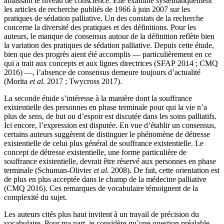
abaissant le niveau de conscience. Elle examine systématiquement
les articles de recherche publiés de 1966 à juin 2007 sur les
pratiques de sédation palliative. Un des constats de la recherche
concerne la diversité des pratiques et des définitions. Pour les
auteurs, le manque de consensus autour de la définition reflète bien
la variation des pratiques de sédation palliative. Depuis cette étude,
bien que des progrès aient été accomplis — particulièrement en ce
qui a trait aux concepts et aux lignes directrices (SFAP 2014 ; CMQ
2016) —, l’absence de consensus demeure toujours d’actualité
(Morita
et al.
2017 ; Twycross 2017).
La seconde étude s’intéresse à la manière dont la souffrance
existentielle des personnes en phase terminale pour qui la vie n’a
plus de sens, de but ou d’espoir est discutée dans les soins palliatifs.
Ici encore, l’expression est disputée. En vue d’établir un consensus,
certains auteurs suggèrent de distinguer le phénomène de détresse
existentielle de celui plus général de souffrance existentielle. Le
concept de détresse existentielle, une forme particulière de
souffrance existentielle, devrait être réservé aux personnes en phase
terminale (Schuman-Olivier
et al.
2008). De fait, cette orientation est
de plus en plus acceptée dans le champ de la médecine palliative
(CMQ 2016). Ces remarques de vocabulaire témoignent de la
complexité du sujet.
Les auteurs cités plus haut invitent à un travail de précision du
vocabulaire. Pour ma part, je considère qu’une question préalable