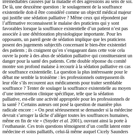
irrémédiables causées par la maladie et des agressions au sens de soi.
De là, une deuxième question : le soulagement de la souffrance
existentielle doit-il être considéré comme un objectif médical majeur
qui justifie une sédation palliative ? Même ceux qui répondent par
l’affirmative reconnaissent le malaise des praticiens qui y sont
favorables lorsque la souffrance existentielle d’un patient n’est pas
associée à une détérioration physiologique importante. Pour les
opposants, un pareil geste de sédation implique que les praticiens
posent des jugements subjectifs concernant le bien-être existentiel
des patients ; ils craignent qu’en s’engageant dans cette voie cela
ouvre la porte à des abus de sédation palliative qui constitueraient un
danger pour la santé des patients. Cette double réponse du comité
montre son profond malaise à recourir à la sédation palliative en cas
de souffrance existentielle. La question la plus intéressante pour le
débat me semble la troisième : les professionnels outrepassent-ils
leur rôle s’ils recourent aux médicaments pour traiter semblable
souffrance ? Tenter de soulager la souffrance existentielle au moyen
d’une intervention clinique spécifique, telle que la sédation
palliative, est-elle une activité appropriée pour les professionnels de
la santé ? Certains auteurs ont posé la question de manière plus
radicale encore : « On peut sérieusement se demander si la médecine
devrait s’arroger la tâche d’alléger toutes les souffrances humaines,
même en fin de vie » (Snyder
et al.
2001), ouvrant ainsi la porte à
l’euthanasie. Ces trois questions témoignent d’un conflit latent entre
médecine et soins palliatifs, celui-là même auquel Cicely Saunders