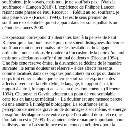
souffraient, je le voyais, mais moi, je ne souffrais pas : j’étais la
souffrance » (Lançon 2018). L’expérience de Philippe Lançon
rejoint cette phrase de Paul Ricoeur : « Réduit au soi souffrant, je
suis plaie vive » (Ricoeur 1994). Tel est le sens premier de
souffrance existentielle qui est apparu dans les soins palliatifs au
début des années 2000.
L’expression correspond d’ailleurs très bien à la pensée de Paul
Ricoeur qui a toujours insisté pour que soient distinguées douleur et
souffrance tout en reconnaissant « les hésitations du langage
ordinaire : nous parlons de douleur à l’occasion de la perte d’un ami,
mais nous déclarons souffrir d’un mal de dents » (Ricoeur 1994).
Une fois cette réserve émise, la distinction se décline de la manière
suivante : le terme douleur est réservé « à des affects ressentis
comme localisés dans des organes particuliers du corps ou dans le
corps tout entier », alors que le terme souffrance exprime « des
affects ouverts sur la réflexivité, le langage, le rapport à soi, le
rapport à autrui, le rapport au sens, au questionnement » (Ricoeur
1994). Chapman et Gavrin adoptent un point de vue semblable,
cette fois en langage médical : « La douleur est une menace perçue
ou une atteinte à l’intégrité biologique. La souffrance est la
perception de menace grave ou de dommages à soi-même, et émerge
lorsqu’un décalage se crée entre ce que l’on attend de soi et ce que
l’on fait ou est » (1999). Ils ajoutent cette remarque importante pour
la discussion : « La souffrance est un concept nébuleux pour la