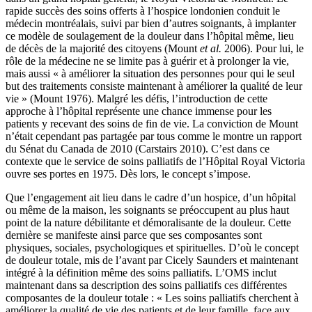
rapide succès des soins offerts à l’hospice londonien conduit le
médecin montréalais, suivi par bien d’autres soignants, à implanter
ce modèle de soulagement de la douleur dans l’hôpital même, lieu
de décès de la majorité des citoyens (Mount
et al.
2006). Pour lui, le
rôle de la médecine ne se limite pas à guérir et à prolonger la vie,
mais aussi « à améliorer la situation des personnes pour qui le seul
but des traitements consiste maintenant à améliorer la qualité de leur
vie » (Mount 1976). Malgré les défis, l’introduction de cette
approche à l’hôpital représente une chance immense pour les
patients y recevant des soins de fin de vie. La conviction de Mount
n’était cependant pas partagée par tous comme le montre un rapport
du Sénat du Canada de 2010 (Carstairs 2010). C’est dans ce
contexte que le service de soins palliatifs de l’Hôpital Royal Victoria
ouvre ses portes en 1975. Dès lors, le concept s’impose.
Que l’engagement ait lieu dans le cadre d’un hospice, d’un hôpital
ou même de la maison, les soignants se préoccupent au plus haut
point de la nature débilitante et démoralisante de la douleur. Cette
dernière se manifeste ainsi parce que ses composantes sont
physiques, sociales, psychologiques et spirituelles. D’où le concept
de douleur totale, mis de l’avant par Cicely Saunders et maintenant
intégré à la définition même des soins palliatifs. L’OMS inclut
maintenant dans sa description des soins palliatifs ces différentes
composantes de la douleur totale : « Les soins palliatifs cherchent à
améliorer la qualité de vie des patients et de leur famille, face aux