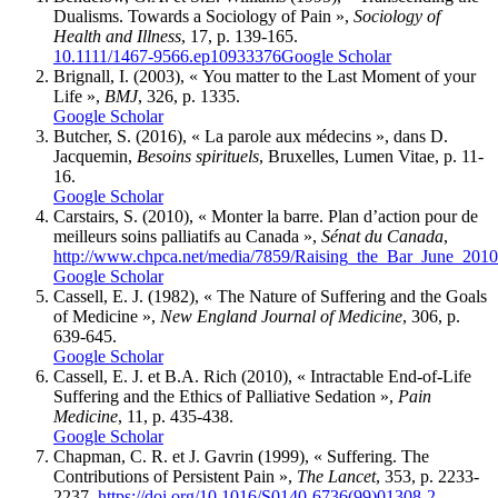
Dualisms. Towards a Sociology of Pain »,
Sociology of
Health and Illness
, 17, p. 139-165.
10.1111/1467-9566.ep10933376
Google Scholar
Brignall
, I. (2003), « You matter to the Last Moment of your
Life »,
BMJ
, 326, p. 1335.
Google Scholar
Butcher
, S. (2016), « La parole aux médecins », dans D.
Jacquemin
,
Besoins spirituels
, Bruxelles, Lumen Vitae, p. 11-
16.
Google Scholar
Carstairs
, S. (2010), « Monter la barre. Plan d’action pour de
meilleurs soins palliatifs au Canada »,
Sénat du Canada
,
http://www.chpca.net/media/7859/Raising_the_Bar_June_2010
Google Scholar
Cassell
, E. J. (1982), « The Nature of Suffering and the Goals
of Medicine »,
New England Journal of Medicine
, 306, p.
639-645.
Google Scholar
Cassell
, E. J. et B.A.
Rich
(2010), « Intractable End-of-Life
Suffering and the Ethics of Palliative Sedation »,
Pain
Medicine
, 11, p. 435-438.
Google Scholar
Chapman
, C. R. et J.
Gavrin
(1999), « Suffering. The
Contributions of Persistent Pain »,
The Lancet
, 353, p. 2233-
2237,
https://doi.org/10.1016/S0140-6736(99)01308-2