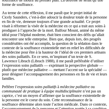
souffrance de mourir au premier plan. La détresse ne serait qu’une
forme de souffrance.
Au terme de cette réflexion, il me paraît que le projet initial de
Cicely Saunders, c’est-à-dire adoucir la douleur totale de la personne
en fin de vie, demeure toujours d’une grande actualité. Ce projet
visait à réformer la visée de la médecine en ce qui a trait aux soins à
prodiguer à l’approche de la mort. Balfour Mount, animé du même
idéal pour l’hôpital moderne, était bien conscient des défis qu’allait
rencontrer une telle entreprise. Bien que, depuis lors, des progrès
considérables ont été accomplis, la question de la sédation dans le
contexte de la souffrance existentielle met en relief les difficultés de
la médecine pour être à la hauteur de l’idéal de ces premiers artisans
des soins palliatifs. En ce sens, m’inspirant d’un texte de S.
Lawrence Librach (Librach 1988), il me paraît préférable d’utiliser
l’expression soins palliatifs — exprimant la perspective globale —
plutôt que médecine palliative — mettant l’accent sur la spécialité —
pour désigner l’accompagnement des personnes en fin de vie et leurs
familles.
Préférer l’expression
soins palliatifs
à
médecine palliative
ou
communauté de pratique
à
équipe multidisciplinaire
n’est pas un
caprice, c’est un moyen d’affirmer que la souffrance existentielle de
la personne est le coeur du soin. Cette reconnaissance de la
souffrance détermine alors toute l’action médicale. Dans ce contexte,
l’accompagnement de la personne et l’attention portée à sa condition