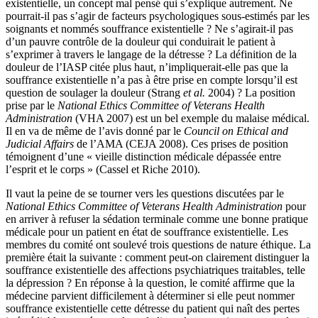
existentielle, un concept mal pensé qui s’explique autrement. Ne
pourrait-il pas s’agir de facteurs psychologiques sous-estimés par les
soignants et nommés souffrance existentielle ? Ne s’agirait-il pas
d’un pauvre contrôle de la douleur qui conduirait le patient à
s’exprimer à travers le langage de la détresse ? La définition de la
douleur de l’IASP citée plus haut, n’impliquerait-elle pas que la
souffrance existentielle n’a pas à être prise en compte lorsqu’il est
question de soulager la douleur (Strang
et al.
2004) ? La position
prise par le
National Ethics Committee of Veterans Health
Administration
(VHA 2007) est un bel exemple du malaise médical.
Il en va de même de l’avis donné par le
Council on Ethical and
Judicial Affairs
de l’AMA (CEJA 2008). Ces prises de position
témoignent d’une « vieille distinction médicale dépassée entre
l’esprit et le corps » (Cassel et Riche 2010).
Il vaut la peine de se tourner vers les questions discutées par le
National Ethics Committee of Veterans Health Administration
pour
en arriver à refuser la sédation terminale comme une bonne pratique
médicale pour un patient en état de souffrance existentielle. Les
membres du comité ont soulevé trois questions de nature éthique. La
première était la suivante : comment peut-on clairement distinguer la
souffrance existentielle des affections psychiatriques traitables, telle
la dépression ? En réponse à la question, le comité affirme que la
médecine parvient difficilement à déterminer si elle peut nommer
souffrance existentielle cette détresse du patient qui naît des pertes