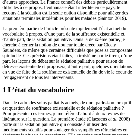
d’autres approches. La France connaît des débats particulièrement
difficiles à ce propos, l’euthanasie étant interdite en ce pays, le
recours à la sédation est la seule option disponible pour alléger des
situations terminales intolérables pour les malades (Sainton 2019).
La première partie de l’article présente rapidement l’état actuel du
vocabulaire à propos, d’une part, de la souffrance existentielle et,
d’autre part, de la sédation palliative. Dans la deuxième partie, je
cherche à cerner la notion de douleur totale créée par Cicely
Saunders, de même que certaines difficultés que pose sa composante
spirituelle. Ces précisions étant faites, la troisième partie tirera, d’une
part, les leçons du débat sur la sédation palliative pour raison de
détresse existentielle et proposera, d’autre part, quelques orientations
en vue de faire de la souffrance existentielle de fin de vie le coeur de
l’engagement de tous les intervenants.
1 L’état du vocabulaire
Dans le cadre des soins palliatifs actuels, de quoi parle-t-on lorsqu’il
est question de souffrance existentielle et de sédation palliative ?
Pour présenter ces termes, je me réfère d’abord à deux revues de
littérature sur la question. La première étude (Claessens
et al.
2008)
porte sur la sédation palliative qui consiste à utiliser des
médicaments sédatifs pour soulager des symptômes réfractaires en