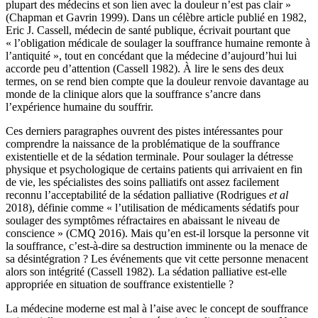
plupart des médecins et son lien avec la douleur n’est pas clair »
(Chapman et Gavrin 1999). Dans un célèbre article publié en 1982,
Eric J. Cassell, médecin de santé publique, écrivait pourtant que
« l’obligation médicale de soulager la souffrance humaine remonte à
l’antiquité », tout en concédant que la médecine d’aujourd’hui lui
accorde peu d’attention (Cassell 1982). À lire le sens des deux
termes, on se rend bien compte que la douleur renvoie davantage au
monde de la clinique alors que la souffrance s’ancre dans
l’expérience humaine du souffrir.
Ces derniers paragraphes ouvrent des pistes intéressantes pour
comprendre la naissance de la problématique de la souffrance
existentielle et de la sédation terminale. Pour soulager la détresse
physique et psychologique de certains patients qui arrivaient en fin
de vie, les spécialistes des soins palliatifs ont assez facilement
reconnu l’acceptabilité de la sédation palliative (Rodrigues
et al
2018), définie comme « l’utilisation de médicaments sédatifs pour
soulager des symptômes réfractaires en abaissant le niveau de
conscience » (CMQ 2016). Mais qu’en est-il lorsque la personne vit
la souffrance, c’est-à-dire sa destruction imminente ou la menace de
sa désintégration ? Les événements que vit cette personne menacent
alors son intégrité (Cassell 1982). La sédation palliative est-elle
appropriée en situation de souffrance existentielle ?
La médecine moderne est mal à l’aise avec le concept de souffrance