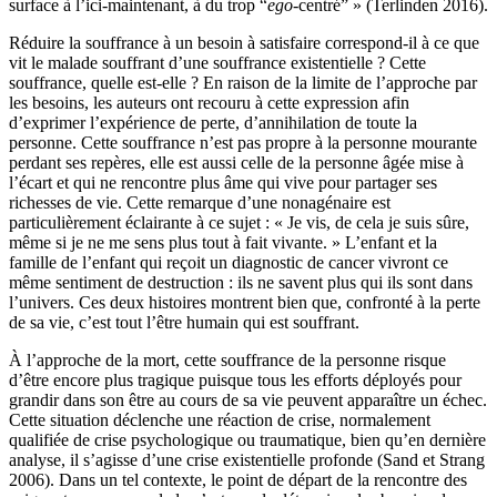
surface à l’ici-maintenant, à du trop “
ego
-centré” » (Terlinden 2016).
Réduire la souffrance à un besoin à satisfaire correspond-il à ce que
vit le malade souffrant d’une souffrance existentielle ? Cette
souffrance, quelle est-elle ? En raison de la limite de l’approche par
les besoins, les auteurs ont recouru à cette expression afin
d’exprimer l’expérience de perte, d’annihilation de toute la
personne. Cette souffrance n’est pas propre à la personne mourante
perdant ses repères, elle est aussi celle de la personne âgée mise à
l’écart et qui ne rencontre plus âme qui vive pour partager ses
richesses de vie. Cette remarque d’une nonagénaire est
particulièrement éclairante à ce sujet : « Je vis, de cela je suis sûre,
même si je ne me sens plus tout à fait vivante. » L’enfant et la
famille de l’enfant qui reçoit un diagnostic de cancer vivront ce
même sentiment de destruction : ils ne savent plus qui ils sont dans
l’univers. Ces deux histoires montrent bien que, confronté à la perte
de sa vie, c’est tout l’être humain qui est souffrant.
À l’approche de la mort, cette souffrance de la personne risque
d’être encore plus tragique puisque tous les efforts déployés pour
grandir dans son être au cours de sa vie peuvent apparaître un échec.
Cette situation déclenche une réaction de crise, normalement
qualifiée de crise psychologique ou traumatique, bien qu’en dernière
analyse, il s’agisse d’une crise existentielle profonde (Sand et Strang
2006). Dans un tel contexte, le point de départ de la rencontre des