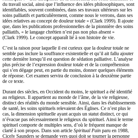
du travail social, ainsi que l’influence des idées philosophiques, sont
identifiables, souvent combinées, dans ses travaux ultérieurs sur les
soins palliatifs et particulièrement, comme nous le verrons, dans ses
idées relatives au concept de douleur totale » (Clark 1999). Il ajoute
que, dans les publications professionnelles de la pionnière des soins
palliatifs, « le langage chrétien n’est pas non plus absent »
(Clark 1999). Le concept apparaît lié à son histoire de vie.
C’est la raison pour laquelle il est curieux que la douleur totale ne
semble pas inclure la souffrance existentielle et qu’il ait fallu ajouter
cette dernière lorsqu’il est question de sédation palliative. L’analyse
plus précise de l’expression douleur totale et de la compréhension
qui s’en dégage peut, en partie du moins, donner quelques éléments
de réponse. Cet examen servira de conclusion à la deuxième partie
de ce texte.
Durant des siècles, en Occident du moins, le spirituel a été identifié
au religieux. Il appartient au monde de l’âme, de la vie religieuse,
distinct des réalités du monde sensible. Ainsi, dans les établissements
de santé, les soins spirituels relevaient des Églises. Ce n’est plus le
cas, la dimension spirituelle ayant acquis un statut distinct, ce qui
n’évacue pas nécessairement le religieux du spirituel. Ainsi le terme
spirituel comporte de multiples sens, d’où le fréquent manque de
clarté à son propos. Dans son article
Spiritual Pain
paru en 1988,
Cicely Saunders se demande vers quoi doit se tourner la personne