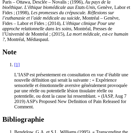
Paris – Ottawa, Desclée – Novalis ; (1996),
Au pays de la
bioéthique. L’éthique biomédicale aux Etats-Unis
, Genève, Labor et
Fides ; (1998),
Les promesses du crépuscule. Réflexions sur
l’euthanasie et l’aide médicale au suicide
, Montréal – Genève,
Fides – Labor et Fides ; (2014),
L’éthique clinique Pour une
approche relationnelle dans les soins
, Montréal, Presses de
l’Université de Montréal ; (2015),
La mort médicale, est-ce humain
?
, Montréal, Médiaspaul.
Note
[1]
L’IASP est présentement en consultation en vue d’établir une
nouvelle définition qui serait la suivante : « Expérience
sensorielle et émotionnelle aversive généralement provoquée
par une réelle ou potentielle lésion tissulaire réelle ou
potentielle, ou dont la cause lui ressemblant. » (IASP, Aug 7
2019) ASP's Proposed New Definition of Pain Released for
Comment.
Bibliographie
Bendelow
, G.A. et S.L.
Williams
(1995), « Transcending the