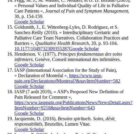
Fegg
, M. J., M.
Wasner
, C.
Neudert
, et G. D.
Borasio
(2005),
« Personal Values and Individual Quality of Life in Palliative
Care Patients »,
Journal of Pain and Symptom Management
,
30, p. 154-159.
Google Scholar
Goldsmith
, J., E.
Wittenberg-Lyles
, D.
Rodriguez
, et S.
Sanchez-Reilly
(2010). « Interdisciplinary Geriatric and
Palliative Care Team Narratives. Collaboration Practices and
Barriers »,
Qualitative Health Research
, 20, p. 93-104.
10.1177/1049732309355287
Google Scholar
Henderson
, V. (1977),
Principes fondamentaux des soins
infirmiers
, Genève, Conseil international des infirmières.
Google Scholar
IASP (International Association for the Study of Pain),
« Declaration of Montréal »,
https://www.iasp-
pain.org/DeclarationofMontreal?&navItemNumber=582
Google Scholar
IASP (7 août 2019), « ASP's Proposed New Definition of
Pain Released for Comment »,
https://www.iasppain.org/PublicationsNews/NewsDetail.aspx?
ItemNumber=9218&navItemNumber=643
Google Scholar
Jacquemin
, D. (2016),
Besoins spirituels. Soins, désir,
responsabilités
, Bruxelles, Lumen Vitae.
Google Scholar