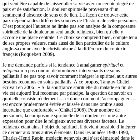
qui veut être capable de laisser aller sa vie avec un certain degré de
paix et de satisfaction, la douleur spirituelle provenant d’un
sentiment d’absence de sens et de lien. La façon de trouver cette
paix dépendra des différentes sources de l’histoire de cette personne.
C’est pourquoi l’auteure ne limite pas son analyse de la composante
spirituelle de la douleur au seul angle religieux, bien qu’elle y
accorde une place centrale. Ce choix se comprend bien, compte tenu
de ses propres valeurs, mais aussi du lien particulier de la culture
anglo-saxonne avec le christianisme à la différence du contexte
français (Roquebert 2009).
Je me demande parfois si la tendance à amalgamer
spirituel
et
religieux
n’a pas conduit de nombreux intervenants de soins
palliatifs à ne pas trop savoir comment intégrer le spirituel aux autres
besoins reconnus en soins palliatifs. À ce propos, Tanguy Châtel
écrivait en 2006 : « Si la souffrance spirituelle du malade en fin de
vie est aujourd’hui reconnue par principe, la question de savoir en
quoi elle consiste réellement — et donc comment l’accompagner —
est encore prudemment évitée et laissée dans une ombre aussi
incertaine que confortable » (Châtel 2006). Pour nombre de
personnes, la composante spirituelle de la douleur est une autre
expression pour dire le religieux avec ses diverses facettes. Le
religieux étant ainsi l’objet du spirituel, il devient possible d’intégrer
ce dernier aux trois autres éléments. Dans les années 1980-1990,
Charles-Henri Rapin, médecin genevois qui s’est démarqué dans le