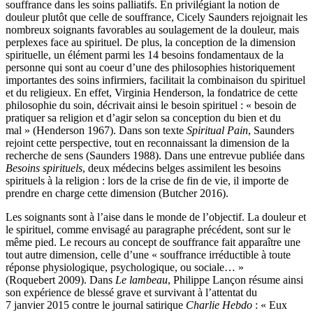
souffrance dans les soins palliatifs. En privilégiant la notion de
douleur plutôt que celle de souffrance, Cicely Saunders rejoignait les
nombreux soignants favorables au soulagement de la douleur, mais
perplexes face au spirituel. De plus, la conception de la dimension
spirituelle, un élément parmi les 14 besoins fondamentaux de la
personne qui sont au coeur d’une des philosophies historiquement
importantes des soins infirmiers, facilitait la combinaison du spirituel
et du religieux. En effet, Virginia Henderson, la fondatrice de cette
philosophie du soin, décrivait ainsi le besoin spirituel : « besoin de
pratiquer sa religion et d’agir selon sa conception du bien et du
mal » (Henderson 1967). Dans son texte
Spiritual Pain
, Saunders
rejoint cette perspective, tout en reconnaissant la dimension de la
recherche de sens (Saunders 1988). Dans une entrevue publiée dans
Besoins spirituels
, deux médecins belges assimilent les besoins
spirituels à la religion : lors de la crise de fin de vie, il importe de
prendre en charge cette dimension (Butcher 2016).
Les soignants sont à l’aise dans le monde de l’objectif. La douleur et
le spirituel, comme envisagé au paragraphe précédent, sont sur le
même pied. Le recours au concept de souffrance fait apparaître une
tout autre dimension, celle d’une « souffrance irréductible à toute
réponse physiologique, psychologique, ou sociale… »
(Roquebert 2009). Dans
Le lambeau
, Philippe Lançon résume ainsi
son expérience de blessé grave et survivant à l’attentat du
7 janvier 2015 contre le journal satirique
Charlie Hebdo
: « Eux