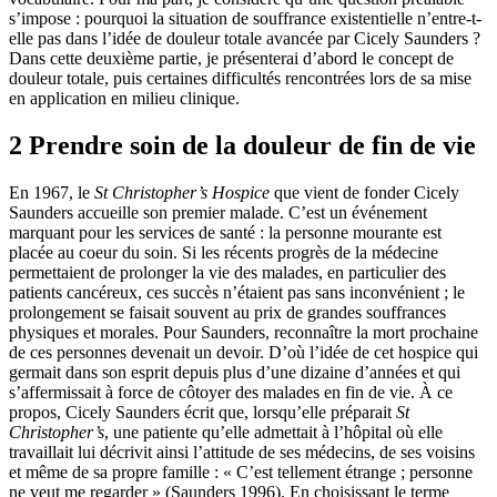
s’impose : pourquoi la situation de souffrance existentielle n’entre-t-
elle pas dans l’idée de douleur totale avancée par Cicely Saunders ?
Dans cette deuxième partie, je présenterai d’abord le concept de
douleur totale, puis certaines difficultés rencontrées lors de sa mise
en application en milieu clinique.
2 Prendre soin de la douleur de fin de vie
En 1967, le
St Christopher’s Hospice
que vient de fonder Cicely
Saunders accueille son premier malade. C’est un événement
marquant pour les services de santé : la personne mourante est
placée au coeur du soin. Si les récents progrès de la médecine
permettaient de prolonger la vie des malades, en particulier des
patients cancéreux, ces succès n’étaient pas sans inconvénient ; le
prolongement se faisait souvent au prix de grandes souffrances
physiques et morales. Pour Saunders, reconnaître la mort prochaine
de ces personnes devenait un devoir. D’où l’idée de cet hospice qui
germait dans son esprit depuis plus d’une dizaine d’années et qui
s’affermissait à force de côtoyer des malades en fin de vie. À ce
propos, Cicely Saunders écrit que, lorsqu’elle préparait
St
Christopher’s
, une patiente qu’elle admettait à l’hôpital où elle
travaillait lui décrivit ainsi l’attitude de ses médecins, de ses voisins
et même de sa propre famille : « C’est tellement étrange ; personne
ne veut me regarder » (Saunders 1996). En choisissant le terme