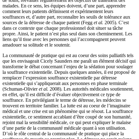
de soins, réévaluer régulièrement les objectifs de traitement des
malades. En ce sens, les équipes doivent, d’une part, apprendre
comment leurs patients définissent et expérimentent leurs
souffrances et, d’autre part, reconnaître les seuils de tolérance aux
sources de la détresse de chaque patient (Fegg
et al.
2005). C’est
dans ce contexte que chaque professionnel doit situer sa tâche
propre. Ainsi, le patient n’est plus seul dans son cheminement. Les
liens qu’il tisse avec les personnes qui l’accompagnent peuvent
amadouer sa solitude et le soutenir.
La communauté de pratique qui est au coeur des soins palliatifs tels
que les envisageait Cicely Saunders me paraît un élément décisif qui
transforme le débat concernant l’enjeu de la sédation pour soulager
la souffrance existentielle. Depuis quelques années, il est proposé de
remplacer l’expression souffrance existentielle par détresse
existentielle qui s’appliquerait aux personnes en phase terminale
(Schuman-Olivier
et al.
2008). Les autorités médicales soutiennent,
en effet, qu’il est difficile d’évaluer objectivement ce type de
souffrance. En privilégiant le terme de détresse, les médecins se
trouvent en territoire familier. La lutte est au coeur de l’imaginaire
médical et une crise est un phénomène qui se résout. La souffrance
existentielle, ce sentiment accablant d’être coupé de son humanité,
rejoint mal la sensibilité médicale, ce qui peut expliquer le malaise
d’une partie de la communauté médicale quant à son utilisation.
D’où le rôle central de la communauté de pratique qui place la