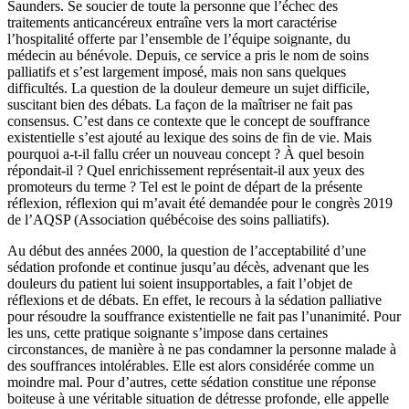
Saunders. Se soucier de toute la personne que l’échec des
traitements anticancéreux entraîne vers la mort caractérise
l’hospitalité offerte par l’ensemble de l’équipe soignante, du
médecin au bénévole. Depuis, ce service a pris le nom de soins
palliatifs et s’est largement imposé, mais non sans quelques
difficultés. La question de la douleur demeure un sujet difficile,
suscitant bien des débats. La façon de la maîtriser ne fait pas
consensus. C’est dans ce contexte que le concept de souffrance
existentielle s’est ajouté au lexique des soins de fin de vie. Mais
pourquoi a-t-il fallu créer un nouveau concept ? À quel besoin
répondait-il ? Quel enrichissement représentait-il aux yeux des
promoteurs du terme ? Tel est le point de départ de la présente
réflexion, réflexion qui m’avait été demandée pour le congrès 2019
de l’AQSP (Association québécoise des soins palliatifs).
Au début des années 2000, la question de l’acceptabilité d’une
sédation profonde et continue jusqu’au décès, advenant que les
douleurs du patient lui soient insupportables, a fait l’objet de
réflexions et de débats. En effet, le recours à la sédation palliative
pour résoudre la souffrance existentielle ne fait pas l’unanimité. Pour
les uns, cette pratique soignante s’impose dans certaines
circonstances, de manière à ne pas condamner la personne malade à
des souffrances intolérables. Elle est alors considérée comme un
moindre mal. Pour d’autres, cette sédation constitue une réponse
boiteuse à une véritable situation de détresse profonde, elle appelle