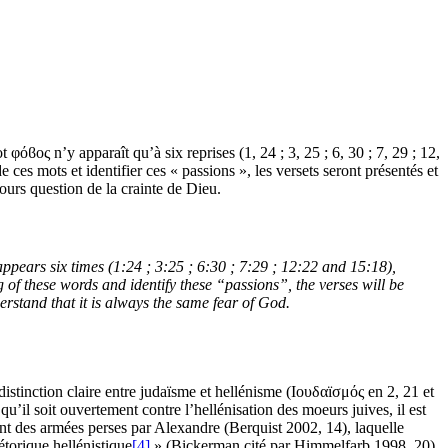
 φόϐος n’y apparaît qu’à six reprises (1, 24 ; 3, 25 ; 6, 30 ; 7, 29 ; 12,
 ces mots et identifier ces « passions », les versets seront présentés et
jours question de la crainte de Dieu.
pears six times (1:24 ; 3:25 ; 6:30 ; 7:29 ; 12:22 and 15:18),
of these words and identify these “passions”, the verses will be
derstand that it is always the same fear of God.
 distinction claire entre judaïsme et hellénisme (Ιουδαïσμός en 2, 21 et
u’il soit ouvertement contre l’hellénisation des moeurs juives, il est
ent des armées perses par Alexandre (Berquist 2002, 14), laquelle
torique hellénistique
[4]
» (Bickerman cité par Himmelfarb 1998, 20)