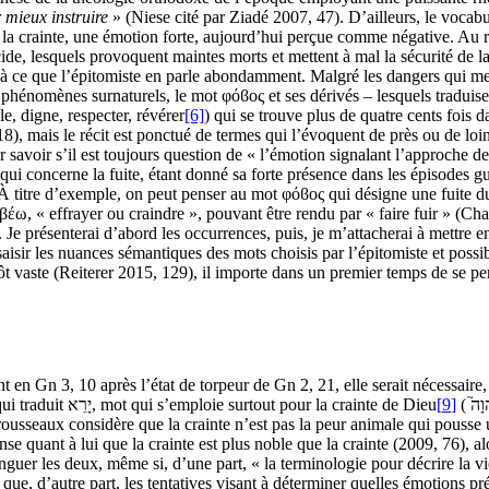
 mieux instruire
» (Niese cité par Ziadé 2007, 47). D’ailleurs, le vocab
r la crainte, une émotion forte, aujourd’hui perçue comme négative. Au r
de, lesquels provoquent maintes morts et mettent à mal la sécurité de la 
à ce que l’épitomiste en parle abondamment. Malgré les dangers qui men
 phénomènes surnaturels, le mot φόϐος et ses dérivés – lesquels traduis
able, digne, respecter, révérer
[6]
) qui se trouve plus de quatre cents fois 
5, 18), mais le récit est ponctué de termes qui l’évoquent de près ou de 
 savoir s’il est toujours question de « l’émotion signalant l’approche de
i concerne la fuite, étant donné sa forte présence dans les épisodes guer
s. À titre d’exemple, on peut penser au mot φόϐος qui désigne une fuite 
, « effrayer ou craindre », pouvant être rendu par « faire fuir » (Chant
. Je présenterai d’abord les occurrences, puis, je m’attacherai à mettre en 
e saisir les nuances sémantiques des mots choisis par l’épitomiste et poss
ôt vaste (Reiterer 2015, 129), il importe dans un premier temps de se pe
 en Gn 3, 10 après l’état de torpeur de Gn 2, 21, elle serait nécessaire
[9]
, c’est le verbe φοβέω qui traduit יָרֵא, 
erousseaux considère que la crainte n’est pas la peur animale qui pousse 
nse quant à lui que la crainte est plus noble que la crainte (2009, 76), 
stinguer les deux, même si, d’une part, « la terminologie pour décrire la
que, d’autre part, les tentatives visant à déterminer quelles émotions pré