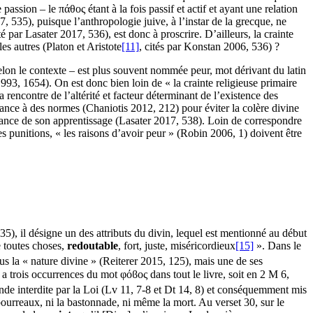
assion – le πάθος étant à la fois passif et actif et ayant une relation
, 535), puisque l’anthropologie juive, à l’instar de la grecque, ne
 par Lasater 2017, 536), est donc à proscrire. D’ailleurs, la crainte
es autres (Platon et Aristote
[11]
, cités par Konstan 2006, 536) ?
lon le contexte – est plus souvent nommée peur, mot dérivant du latin
93, 1654). On est donc bien loin de « la crainte religieuse primaire
 rencontre de l’altérité et facteur déterminant de l’existence des
ance à des normes (Chaniotis 2012, 212) pour éviter la colère divine
ortance de son apprentissage (Lasater 2017, 538). Loin de correspondre
es punitions, « les raisons d’avoir peur » (Robin 2006, 1) doivent être
35), il désigne un des attributs du divin, lequel est mentionné au début
 toutes choses,
redoutable
, fort, juste, miséricordieux
[15]
». Dans le
lus la « nature divine » (Reiterer 2015, 125), mais une de ses
 a trois occurrences du mot φόϐος dans tout le livre, soit en 2 M 6,
ande interdite par la Loi (Lv 11, 7-8 et Dt 14, 8) et conséquemment mis
ourreaux, ni la bastonnade, ni même la mort. Au verset 30, sur le