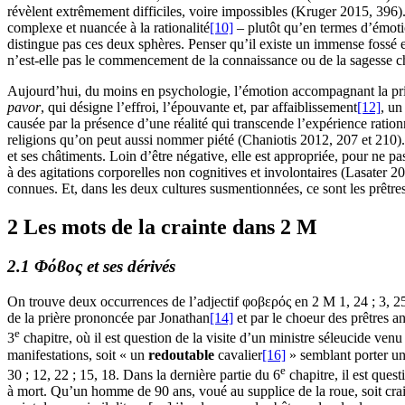
révèlent extrêmement difficiles, voire impossibles (Kruger 2015, 396). S
complexe et nuancée à la rationalité
[10]
– plutôt qu’en termes d’émotio
distingue pas ces deux sphères. Penser qu’il existe un immense fossé en
n’est-elle pas le commencement de la connaissance ou de la sagesse chez 
Aujourd’hui, du moins en psychologie, l’émotion accompagnant la pris
pavor
, qui désigne l’effroi, l’épouvante et, par affaiblissement
[12]
, un
causée par la présence d’une réalité qui transcende l’expérience rationn
religions qu’on peut aussi nommer piété (Chaniotis 2012, 207 et 210).
et ses châtiments. Loin d’être négative, elle est appropriée, pour ne p
à des agitations corporelles non cognitives et involontaires (Lasater 20
connues. Et, dans les deux cultures susmentionnées, ce sont les prêtre
2 Les mots de la crainte dans 2 M
2.1 Φόϐος et ses dérivés
On trouve deux occurrences de l’adjectif φοβερός en 2 M 1, 24 ; 3, 25
de la prière prononcée par Jonathan
[14]
et par le choeur des prêtres 
e
3
chapitre, où il est question de la visite d’un ministre séleucide ven
manifestations, soit « un
redoutable
cavalier
[16]
» semblant porter une
e
30 ; 12, 22 ; 15, 18. Dans la dernière partie du 6
chapitre, il est ques
à mort. Qu’un homme de 90 ans, voué au supplice de la roue, soit crai