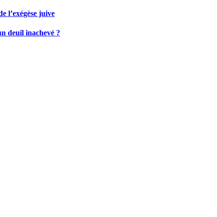
de l’exégèse juive
un deuil inachevé ?