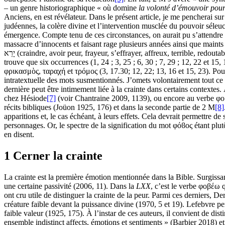
– un genre historiographique « où domine
la volonté d’émouvoir pour
Anciens, en est révélateur. Dans le présent article, je me pencherai su
judéennes, la colère divine et l’intervention musclée du pouvoir séleuci
émergence. Compte tenu de ces circonstances, on aurait pu s’attendre 
massacre d’innocents et faisant rage plusieurs années ainsi que maints
יָרֵא (craindre, avoir peur, frayeur, s’effrayer, affreux, terrible, redout
trouve que six occurrences (1, 24 ; 3, 25 ; 6, 30 ; 7, 29 ; 12, 22 et 1
φρικασμὸς, ταραχή et τρόμος (3, 17.30; 12, 22; 13, 16 et 15, 23). Pour
intratextuelle des mots susmentionnés. J’omets volontairement tout ce qu
dernière peut être intimement liée à la crainte dans certains contexte
chez Hésiode
[7]
(voir Chantraine 2009, 1139), ou encore au verbe φοβέω
récits bibliques (Joüon 1925, 176) et dans la seconde partie de 2 M
[8]
apparitions et, le cas échéant, à leurs effets. Cela devrait permettre d
personnages. Or, le spectre de la signification du mot φόϐος étant plut
en disent.
1 Cerner la crainte
La crainte est la première émotion mentionnée dans la Bible. Surgissant
une certaine passivité (2006, 11). Dans la
LXX
ont cru utile de distinguer la crainte de la peur. Parmi ces derniers, D
créature faible devant la puissance divine (1970, 5 et 19). Lefebvre pe
faible valeur (1925, 175). À l’instar de ces auteurs, il convient de di
ensemble indistinct affects, émotions et sentiments » (Barbier 2018) et 