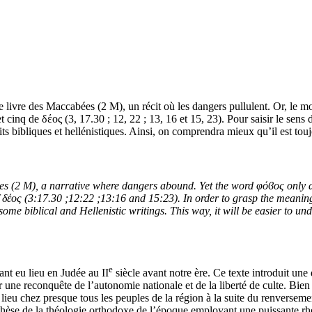
e livre des Maccabées (2 M), un récit où les dangers pullulent. Or, le mot
cinq de δέος (3, 17.30 ; 12, 22 ; 13, 16 et 15, 23). Pour saisir le sens de
its bibliques et hellénistiques. Ainsi, on comprendra mieux qu’il est tou
ees (2 M), a narrative where dangers abound. Yet the word φόϐος only ap
δέος (3:17.30 ;12:22 ;13:16 and 15:23). In order to grasp the meaning 
some biblical and Hellenistic writings. This way, it will be easier to un
e
ant eu lieu en Judée au II
siècle avant notre ère. Ce texte introduit une
 une reconquête de l’autonomie nationale et de la liberté de culte. Bien q
lieu chez presque tous les peuples de la région à la suite du renversem
thèse de la théologie orthodoxe de l’époque employant une puissante rhé