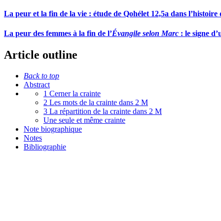
La peur et la fin de la vie : étude de Qohélet 12,5a dans l’histoire 
La peur des femmes à la fin de l’
Évangile selon Marc
: le signe d’
Article outline
Back to top
Abstract
1 Cerner la crainte
2 Les mots de la crainte dans 2 M
3 La répartition de la crainte dans 2 M
Une seule et même crainte
Note biographique
Notes
Bibliographie