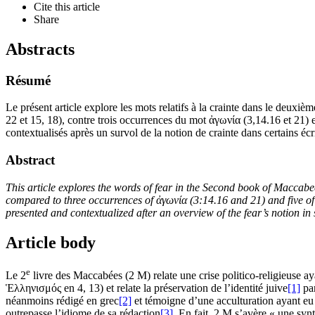
Cite this article
Share
Abstracts
Résumé
Le présent article explore les mots relatifs à la crainte dans le deuxièm
22 et 15, 18), contre trois occurrences du mot ἀγωνία (3,14.16 et 21) et 
contextualisés après un survol de la notion de crainte dans certains écr
Abstract
This article explores the words of fear in the Second book of Maccab
compared to three occurrences of ἀγωνία (3:14.16 and 21) and five of 
presented and contextualized after an overview of the fear’s notion in 
Article body
e
Le 2
livre des Maccabées (2 M) relate une crise politico-religieuse ay
Ἑλληνισμός en 4, 13) et relate la préservation de l’identité juive
[1]
par
néanmoins rédigé en grec
[2]
et témoigne d’une acculturation ayant eu 
outrepasse l’idiome de sa rédaction
[3]
. En fait, 2 M s’avère « une syn