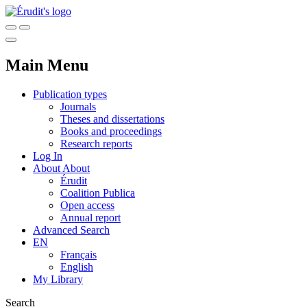
Main Menu
Publication types
Journals
Theses and dissertations
Books and proceedings
Research reports
Log In
About
About
Érudit
Coalition Publica
Open access
Annual report
Advanced Search
EN
Français
English
My Library
Search