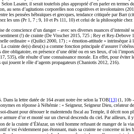
elon Lasater, il serait toutefois plus approprié d’en parler en termes de p
n, au sens d’agitations corporelles non cognitives et involontaires (2017
tre les pensées hébraïques et grecques, tendance critiquée par Barr (cité
les uns (Pr 1, 7 ; 9, 10 et Ps 111, 10) et celui de la philosophie chez l
e de conscience d’un danger – avec ses diverses nuances d’intensité se
 sentiment (!) de crainte (De Visscher 2015, 725 ; Rey et Rey-Debove 19
elle ordinaire » (Quilici 2000, 17) ; « émotion-attitude » intrinsèque à la
 La crainte de(s) dieu(x) a comme fonction principale d’assurer l’obéiss
as dire obligatoire, en présence d’une déité ou en ses lieux, d’où l’imp
17, 535), elle résulte d’une connaissance morale. En effet, pour éviter l
s qui jouent le rôle d’agents propagateurs (Chaniotis 2012, 216).
. Dans la lettre datée de 164 avant notre ère selon la TOB
[13]
(1, 10b -
anonymes en réponse à Néhémie : « Seigneur, Seigneur Dieu, créateur de
u soi-disant pour dénouer le malentendu fiscal au Temple, il décrit non p
 armure d’or et monté sur un cheval descendu du ciel. Par ailleurs, il y
tion de la crainte d’Éléazar, un vieil homme refusant de manger de la vi
ntif n’est évidemment pas étonnant, mais sa crainte ne concerne ni les b