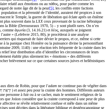
ulaire relatif aux émotions ou au πάθος, pour parler comme les
egard de notre âge dit de la peur
[5]
, les conflits entre factions
population et la pérennité de l’identité, auraient été propices à son
acent le Temple, la guerre de libération qui éclate après un énième
ent plus souvent dans la
LXX
ceux provenant de la racine hébraïque
dans la Bible (Derousseaux 1970, 5) – y sont plutôt rares. On n’en
loin, comme ἀγωνία (3, 14.16.21) et δέος, auxquels se joignent
 l’autre » (Lefebvre 2015, 80), je procéderai à une analyse
riers qui risquerait de faire dévier le propos, et ce, même si cette
due à la panique chez Homère ou la puissance divine la personnifiant
raine 2009, 1140) : une réaction très fréquente de la crainte dans les
relief leur distribution afin d’identifier les circonstances de leurs
iblement établir plus sûrement les « émotions » des différents
ncher brièvement sur ce que certaines sources juives et hellénistiques
, aux dires de Robin, pour que l’
adam
ne continue pas de végéter dans
mot qui s’emploie surtout pour la crainte de Dieu‏ יִֽרְאַ֣ת יְהוָה֮ )
) et assez peu pour la crainte des hommes. Différents auteurs
une personne à fuir ou à se cacher, mais le sentiment religieux de la
alors que Joüon considère que la crainte correspond à une peur de plus
 vie affective se révèle relativement confuse et mêle dans un même
cises sont décrites dans la littérature biblique et deutérocanonique se