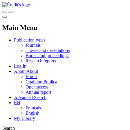
Main Menu
Publication types
Journals
Theses and dissertations
Books and proceedings
Research reports
Log In
About
About
Érudit
Coalition Publica
Open access
Annual report
Advanced Search
EN
Français
English
My Library
Search