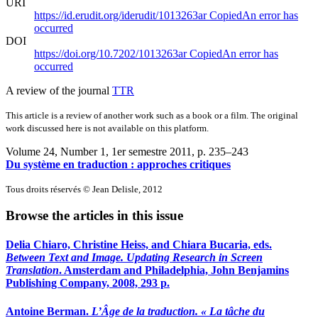
URI
https://id.erudit.org/iderudit/1013263ar
Copied
An error has
occurred
DOI
https://doi.org/10.7202/1013263ar
Copied
An error has
occurred
A review of the journal
TTR
This article is a review of another work such as a book or a film. The original
work discussed here is not available on this platform.
Volume 24, Number 1, 1er semestre 2011
, p. 235–243
Du système en traduction : approches critiques
Tous droits réservés © Jean Delisle, 2012
Browse the articles in this issue
Delia Chiaro, Christine Heiss, and Chiara Bucaria, eds.
Between Text and Image. Updating Research in Screen
Translation
. Amsterdam and Philadelphia, John Benjamins
Publishing Company, 2008, 293 p.
Antoine Berman.
L’Âge de la traduction. « La tâche du