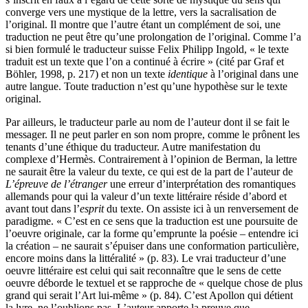
converge vers une mystique de la lettre, vers la sacralisation de
l’original. Il montre que l’autre étant un complément de soi, une
traduction ne peut être qu’une prolongation de l’original. Comme l’a
si bien formulé le traducteur suisse Felix Philipp Ingold, « le texte
traduit est un texte que l’on a continué à écrire » (cité par Graf et
Böhler, 1998, p. 217) et non un texte
identique
à l’original dans une
autre langue. Toute traduction n’est qu’une hypothèse sur le texte
original.
Par ailleurs, le traducteur parle au nom de l’auteur dont il se fait le
messager. Il ne peut parler en son nom propre, comme le prônent les
tenants d’une éthique du traducteur. Autre manifestation du
complexe d’Hermès. Contrairement à l’opinion de Berman, la lettre
ne saurait être la valeur du texte, ce qui est de la part de l’auteur de
L’épreuve de l’étranger
une erreur d’interprétation des romantiques
allemands pour qui la valeur d’un texte littéraire réside d’abord et
avant tout dans l’
esprit
du texte. On assiste ici à un renversement de
paradigme. « C’est en ce sens que la traduction est une poursuite de
l’oeuvre originale, car la forme qu’emprunte la poésie – entendre ici
la création – ne saurait s’épuiser dans une conformation particulière,
encore moins dans la littéralité » (p. 83). Le vrai traducteur d’une
oeuvre littéraire est celui qui sait reconnaître que le sens de cette
oeuvre déborde le textuel et se rapproche de « quelque chose de plus
grand qui serait l’Art lui-même » (p. 84). C’est Apollon qui détient
la lyre, ne l’oublions pas. L’auteur apporte la preuve que,