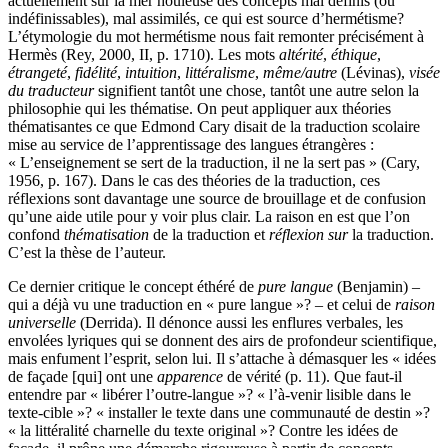
actuellement sur la mer houleuse des concepts mal définis (ou
indéfinissables), mal assimilés, ce qui est source d’hermétisme?
L’étymologie du mot hermétisme nous fait remonter précisément à
Hermès (Rey, 2000, II, p. 1710). Les mots
altérité
,
éthique
,
étrangeté
,
fidélité
,
intuition
,
littéralisme
,
même/autre
(Lévinas),
visée
du traducteur
signifient tantôt une chose, tantôt une autre selon la
philosophie qui les thématise. On peut appliquer aux théories
thématisantes ce que Edmond Cary disait de la traduction scolaire
mise au service de l’apprentissage des langues étrangères :
« L’enseignement se sert de la traduction, il ne la sert pas » (Cary,
1956, p. 167). Dans le cas des théories de la traduction, ces
réflexions sont davantage une source de brouillage et de confusion
qu’une aide utile pour y voir plus clair. La raison en est que l’on
confond
thématisation
de la traduction et
réflexion sur
la traduction.
C’est la thèse de l’auteur.
Ce dernier critique le concept éthéré de
pure langue
(Benjamin) –
qui a déjà vu une traduction en « pure langue »? – et celui de
raison
universelle
(Derrida). Il dénonce aussi les enflures verbales, les
envolées lyriques qui se donnent des airs de profondeur scientifique,
mais enfument l’esprit, selon lui. Il s’attache à démasquer les « idées
de façade [qui] ont une
apparence
de vérité (p. 11). Que faut-il
entendre par « libérer l’outre-langue »? « l’à-venir lisible dans le
texte-cible »? « installer le texte dans une communauté de destin »?
« la littéralité charnelle du texte original »? Contre les idées de