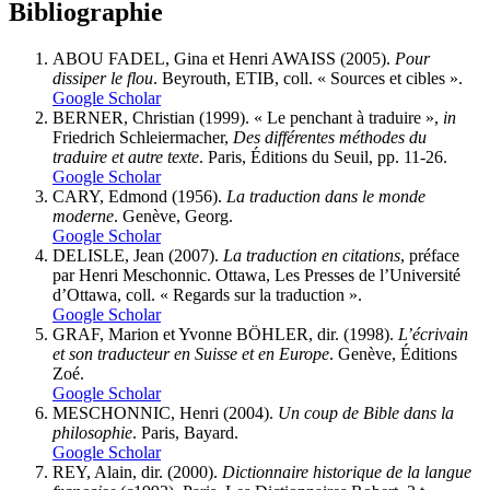
Bibliographie
ABOU FADEL, Gina et Henri AWAISS (2005).
Pour
dissiper le flou
. Beyrouth, ETIB, coll. « Sources et cibles ».
Google Scholar
BERNER, Christian (1999). « Le penchant à traduire »,
in
Friedrich Schleiermacher,
Des différentes méthodes du
traduire et autre texte
. Paris, Éditions du Seuil, pp. 11-26.
Google Scholar
CARY, Edmond (1956).
La traduction dans le monde
moderne
. Genève, Georg.
Google Scholar
DELISLE, Jean (2007).
La traduction en citations
, préface
par Henri Meschonnic. Ottawa, Les Presses de l’Université
d’Ottawa, coll. « Regards sur la traduction ».
Google Scholar
GRAF, Marion et Yvonne BÖHLER, dir. (1998).
L’écrivain
et son traducteur en Suisse et en Europe
. Genève, Éditions
Zoé.
Google Scholar
MESCHONNIC, Henri (2004).
Un coup de Bible dans la
philosophie
. Paris, Bayard.
Google Scholar
REY, Alain, dir. (2000).
Dictionnaire historique de la langue