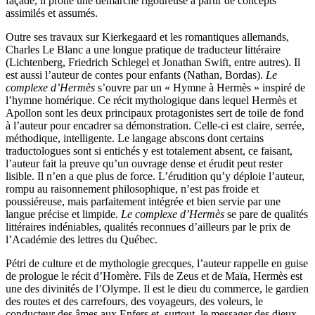
façade, il prône une démarche rigoureuse à partir de concepts
assimilés et assumés.
Outre ses travaux sur Kierkegaard et les romantiques allemands,
Charles Le Blanc a une longue pratique de traducteur littéraire
(Lichtenberg, Friedrich Schlegel et Jonathan Swift, entre autres). Il
est aussi l’auteur de contes pour enfants (Nathan, Bordas).
Le
complexe d’Hermès
s’ouvre par un « Hymne à Hermès » inspiré de
l’hymne homérique. Ce récit mythologique dans lequel Hermès et
Apollon sont les deux principaux protagonistes sert de toile de fond
à l’auteur pour encadrer sa démonstration. Celle-ci est claire, serrée,
méthodique, intelligente. Le langage abscons dont certains
traductologues sont si entichés y est totalement absent, ce faisant,
l’auteur fait la preuve qu’un ouvrage dense et érudit peut rester
lisible. Il n’en a que plus de force. L’érudition qu’y déploie l’auteur,
rompu au raisonnement philosophique, n’est pas froide et
poussiéreuse, mais parfaitement intégrée et bien servie par une
langue précise et limpide.
Le complexe d’Hermès
se pare de qualités
littéraires indéniables, qualités reconnues d’ailleurs par le prix de
l’Académie des lettres du Québec.
Pétri de culture et de mythologie grecques, l’auteur rappelle en guise
de prologue le récit d’Homère. Fils de Zeus et de Maïa, Hermès est
une des divinités de l’Olympe. Il est le dieu du commerce, le gardien
des routes et des carrefours, des voyageurs, des voleurs, le
conducteur des âmes aux Enfers et, surtout, le messager des dieux.