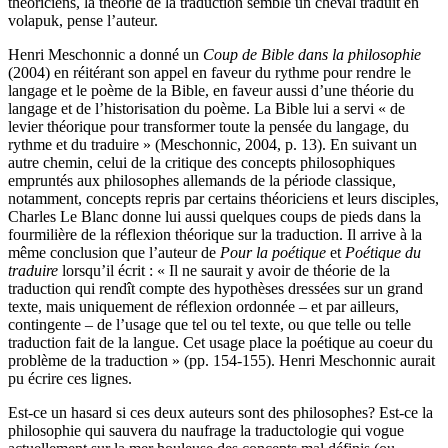
théoriciens, la théorie de la traduction semble un cheval traduit en
volapuk, pense l’auteur.
Henri Meschonnic a donné un
Coup de Bible dans la philosophie
(2004) en réitérant son appel en faveur du rythme pour rendre le
langage et le poème de la Bible, en faveur aussi d’une théorie du
langage et de l’historisation du poème. La Bible lui a servi « de
levier théorique pour transformer toute la pensée du langage, du
rythme et du traduire » (Meschonnic, 2004, p. 13). En suivant un
autre chemin, celui de la critique des concepts philosophiques
empruntés aux philosophes allemands de la période classique,
notamment, concepts repris par certains théoriciens et leurs disciples,
Charles Le Blanc donne lui aussi quelques coups de pieds dans la
fourmilière de la réflexion théorique sur la traduction. Il arrive à la
même conclusion que l’auteur de
Pour la poétique
et
Poétique du
traduire
lorsqu’il écrit : « Il ne saurait y avoir de théorie de la
traduction qui rendît compte des hypothèses dressées sur un grand
texte, mais uniquement de réflexion ordonnée – et par ailleurs,
contingente – de l’usage que tel ou tel texte, ou que telle ou telle
traduction fait de la langue. Cet usage place la poétique au coeur du
problème de la traduction » (pp. 154-155). Henri Meschonnic aurait
pu écrire ces lignes.
Est-ce un hasard si ces deux auteurs sont des philosophes? Est-ce la
philosophie qui sauvera du naufrage la traductologie qui vogue