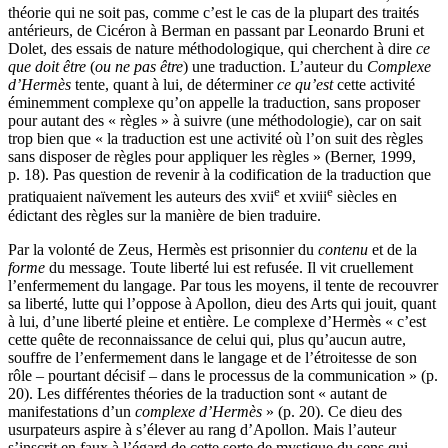
théorie qui ne soit pas, comme c’est le cas de la plupart des traités
antérieurs, de Cicéron à Berman en passant par Leonardo Bruni et
Dolet, des essais de nature méthodologique, qui cherchent à dire
ce
que doit être
(
ou ne pas être
) une traduction. L’auteur du
Complexe
d’Hermès
tente, quant à lui, de déterminer
ce qu’est
cette activité
éminemment complexe qu’on appelle la traduction, sans proposer
pour autant des « règles » à suivre (une méthodologie), car on sait
trop bien que « la traduction est une activité où l’on suit des règles
sans disposer de règles pour appliquer les règles » (Berner, 1999,
p. 18). Pas question de revenir à la codification de la traduction que
e
e
pratiquaient naïvement les auteurs des
xvii
et
xviii
siècles en
édictant des règles sur la manière de bien traduire.
Par la volonté de Zeus, Hermès est prisonnier du
contenu
et de la
forme
du message. Toute liberté lui est refusée. Il vit cruellement
l’enfermement du langage. Par tous les moyens, il tente de recouvrer
sa liberté, lutte qui l’oppose à Apollon, dieu des Arts qui jouit, quant
à lui, d’une liberté pleine et entière. Le complexe d’Hermès « c’est
cette quête de reconnaissance de celui qui, plus qu’aucun autre,
souffre de l’enfermement dans le langage et de l’étroitesse de son
rôle – pourtant décisif – dans le processus de la communication » (p.
20). Les différentes théories de la traduction sont « autant de
manifestations d’un
complexe d’Hermès
» (p. 20). Ce dieu des
usurpateurs aspire à s’élever au rang d’Apollon. Mais l’auteur
s’inscrit en faux à l’égard de cette sorte de mystique du sens qui