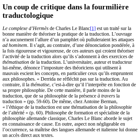
Un coup de critique dans la fourmilière
traductologique
Le complexe d’Hermès
de Charles Le Blanc
[1]
est un traité sur la
bonne manière de théoriser la pratique de la traduction. L’ouvrage
n’a aucunement l’allure d’un pamphlet où pulluleraient les attaques
ad hominem
. Il s’agit, au contraire, d’une dénonciation pondérée, à
la fois rigoureuse et vigoureuse, de ces auteurs qui croient théoriser
l’activité de la traduction alors qu’ils s’adonnent à des exercices de
thématisation
de la traduction. L’universitaire, auteur et traducteur
lui-même, dénonce l’imposture des théoriciens qui utilisent à
mauvais escient les concepts, en particulier ceux qu’ils empruntent
aux philosophes. « Derrida ne réfléchit pas sur la traduction. Au
contraire, il la
thématise
, c’est-à-dire qu’il l’interprète en fonction de
sa propre philosophie. De cette manière, il parle moins de la
traduction, que de sa philosophie de la présence
à travers
la
traduction » (pp. 59-60). De même, chez Antoine Berman,
« l’éthique de la traduction est une thématisation de la philosophie
de l’altérité » (p. 60). Philosophe de formation et spécialiste de la
philosophie allemande classique, Charles Le Blanc aborde le sujet
en connaissance de cause. En outre, aspect non négligeable en
l’occurrence, sa maîtrise des langues allemande et italienne lui donne
un accès direct aux textes.