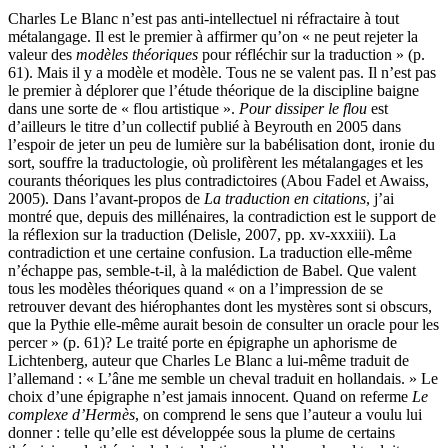
Charles Le Blanc n’est pas anti-intellectuel ni réfractaire à tout
métalangage. Il est le premier à affirmer qu’on « ne peut rejeter la
valeur des
modèles théoriques
pour réfléchir sur la traduction » (p.
61). Mais il y a modèle et modèle. Tous ne se valent pas. Il n’est pas
le premier à déplorer que l’étude théorique de la discipline baigne
dans une sorte de « flou artistique ».
Pour dissiper le flou
est
d’ailleurs le titre d’un collectif publié à Beyrouth en 2005 dans
l’espoir de jeter un peu de lumière sur la babélisation dont, ironie du
sort, souffre la traductologie, où prolifèrent les métalangages et les
courants théoriques les plus contradictoires (Abou Fadel et Awaiss,
2005). Dans l’avant-propos de
La traduction en citations
, j’ai
montré que, depuis des millénaires, la contradiction est le support de
la réflexion sur la traduction (Delisle, 2007, pp.
xv-xxxiii
). La
contradiction et une certaine confusion. La traduction elle-même
n’échappe pas, semble-t-il, à la malédiction de Babel. Que valent
tous les modèles théoriques quand « on a l’impression de se
retrouver devant des hiérophantes dont les mystères sont si obscurs,
que la Pythie elle-même aurait besoin de consulter un oracle pour les
percer » (p. 61)? Le traité porte en épigraphe un aphorisme de
Lichtenberg, auteur que Charles Le Blanc a lui-même traduit de
l’allemand : « L’âne me semble un cheval traduit en hollandais. » Le
choix d’une épigraphe n’est jamais innocent. Quand on referme
Le
complexe d’Hermès
, on comprend le sens que l’auteur a voulu lui
donner : telle qu’elle est développée sous la plume de certains