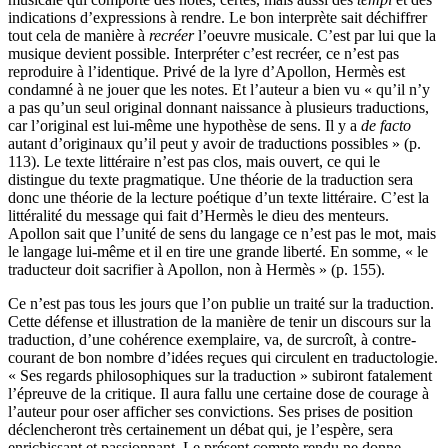
indications d’expressions à rendre. Le bon interprète sait déchiffrer
tout cela de manière à
recréer
l’oeuvre musicale. C’est par lui que la
musique devient possible. Interpréter c’est recréer, ce n’est pas
reproduire à l’identique. Privé de la lyre d’Apollon, Hermès est
condamné à ne jouer que les notes. Et l’auteur a bien vu « qu’il n’y
a pas qu’un seul original donnant naissance à plusieurs traductions,
car l’original est lui-même une hypothèse de sens. Il y a
de facto
autant d’originaux qu’il peut y avoir de traductions possibles » (p.
113). Le texte littéraire n’est pas clos, mais ouvert, ce qui le
distingue du texte pragmatique. Une théorie de la traduction sera
donc une théorie de la lecture poétique d’un texte littéraire. C’est la
littéralité du message qui fait d’Hermès le dieu des menteurs.
Apollon sait que l’unité de sens du langage ce n’est pas le mot, mais
le langage lui-même et il en tire une grande liberté. En somme, « le
traducteur doit sacrifier à Apollon, non à Hermès » (p. 155).
Ce n’est pas tous les jours que l’on publie un traité sur la traduction.
Cette défense et illustration de la manière de tenir un discours sur la
traduction, d’une cohérence exemplaire, va, de surcroît, à contre-
courant de bon nombre d’idées reçues qui circulent en traductologie.
« Ses regards philosophiques sur la traduction » subiront fatalement
l’épreuve de la critique. Il aura fallu une certaine dose de courage à
l’auteur pour oser afficher ses convictions. Ses prises de position
déclencheront très certainement un débat qui, je l’espère, sera
enrichissant et passionnant. Le présent compte rendu ne donne