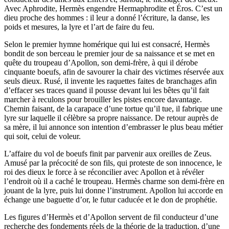
Avec Aphrodite, Hermès engendre Hermaphrodite et Éros. C’est un
dieu proche des hommes : il leur a donné l’écriture, la danse, les
poids et mesures, la lyre et l’art de faire du feu.
Selon le premier hymne homérique qui lui est consacré, Hermès
bondit de son berceau le premier jour de sa naissance et se met en
quête du troupeau d’Apollon, son demi-frère, à qui il dérobe
cinquante boeufs, afin de savourer la chair des victimes réservée aux
seuls dieux. Rusé, il invente les raquettes faites de branchages afin
d’effacer ses traces quand il pousse devant lui les bêtes qu’il fait
marcher à reculons pour brouiller les pistes encore davantage.
Chemin faisant, de la carapace d’une tortue qu’il tue, il fabrique une
lyre sur laquelle il célèbre sa propre naissance. De retour auprès de
sa mère, il lui annonce son intention d’embrasser le plus beau métier
qui soit, celui de voleur.
L’affaire du vol de boeufs finit par parvenir aux oreilles de Zeus.
Amusé par la précocité de son fils, qui proteste de son innocence, le
roi des dieux le force à se réconcilier avec Apollon et à révéler
l’endroit où il a caché le troupeau. Hermès charme son demi-frère en
jouant de la lyre, puis lui donne l’instrument. Apollon lui accorde en
échange une baguette d’or, le futur caducée et le don de prophétie.
Les figures d’Hermès et d’Apollon servent de fil conducteur d’une
recherche des fondements réels de la théorie de la traduction, d’une