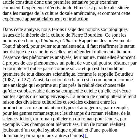
article constitue donc une première tentative pour examiner
comment l’expérience d’écrivain de Himes est paradoxale, située
dans les marges de la culture doxale américaine, et comment cette
expérience apparaît clairement en traduction.
Dans cette analyse, nous ferons usage des notions sociologiques
issues de la théorie de la culture de Pierre Bourdieu. Ce sont les
notions de champ, d’
habitus
, d’
illusio
. Rappelons-les brièvement.
Tout d’abord, pour éviter tout malentendu, il faut réaffirmer le statut
heuristique de ces notions : elles ne prétendent nullement atteindre
l’essence des phénomènes analysés, leur nature, mais elles énoncent
à propos de ces phénomènes un point de vue qui peut se résumer par
la formule « Tout se passe comme si... » et qui est la condition
première de tout discours scientifique, comme le rappelle Bourdieu
(1987, p. 127). Ainsi, la notion de champ est à comprendre comme
une analogie qui exprime au plus près la réalité des choses telle
qu’elle est observable dans sa complexité et telle qu’elle est vécue
par les agents du champ envisagé. La notion de champ littéraire rend
raison des divisions culturelles et sociales existant entre les
productions correspondant aux types et aux genres, par exemple,
pour les genres romanesques : les champs du roman réaliste, de la
science-fiction, du roman policier ou du roman pour jeunes, par
exemple. Ces champs sont hiérarchisés, l’un (le roman réaliste)
jouissant d’un capital symbolique optimal et d’une position
dominante par rapport aux autres champs
[1]
.