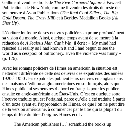
Gallimard vend les droits de
The Five-Cornered Square
à Fawcett
Publications de New York, comme il vendra les droits du reste de
son oeuvre à Avon Publications (
The Real Cool Killers
,
The Big
Gold Dream
,
The Crazy Kill
) et à Berkley Medallion Books (
All
Shot Up
).
L’écriture loufoque de ses oeuvres policières exprime profondément
sa vision du monde. Ainsi, quelque temps avant de se mettre à la
rédaction de
A Jealous Man Can’t Win,
il écrit : « My mind had
rejected all reality as I had known it and I had begun to see the
world as a cesspool of buffoonery. Even the violence was funny »
(p. 126).
Avec les romans policiers de Himes en américain la situation est
nettement différente de celle des oeuvres des expatriates des années
1920 à 1950 : les expatriates publient leurs oeuvres en anglais dans
des maisons d’édition anglo-américaines en sol français, alors que
Himes publie lui ses oeuvres d’abord en français pour les publier
ensuite en anglo-américain aux États-Unis. C’est en quelque sorte
l’oeuvre traduite qui est l’original, parce qu’elle a été traduite à partir
d’un texte ayant eu l’approbation de Himes, ce que l’on ne peut dire
de la version américaine, à commencer par le titre qui la plupart du
temps diffère du titre d’origine. Himes écrit :
The American publishers […] scrambled the books up