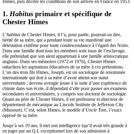
Himes, puis décrire les conditions de son arrivée en France en 1953.
1.
Habitus
primaire et spécifique de
Chester Himes
L’
habitus
de Chester Himes, il l’a, pour partie, pourrait-on dire,
hérité de sa mère, qui a pendant toute sa vie manifesté une
détestation extrême pour toute condescendance à l’égard des Noirs.
Dans une famille dont tous les membres sont issus de l’esclavage,
elle prétendait que son aïeul appartenait à une famille aristocratique
anglaise. Dans ses mémoires (1972 et 1976), Chester Himes
rattachera les aspirations éducatives de sa mère à ces prétentions.
L’un des trois fils Himes, Joseph, est un sociologue de renommée
internationale qui doit à sa mère d’avoir atteint son statut
universitaire : devenu aveugle jeune à la suite d’une expérience de
chimie dans son école, il dépendait d’elle pour passer ses examens
secondaires et universitaires, y compris son doctorat de sociologie.
Quant au père de Chester Himes, il est professeur et directeur de
département de mécanique au Lincoln Institute de Jefferson City
(Missouri). C’est, selon Himes, le modèle d’
Uncle Tom
, l’exact
opposé de sa mère.
Jusqu’à ses 19 ans, il met son intelligence (qu’il avait très grande à
en juger par un Q.I. exceptionnel lors de son admission à