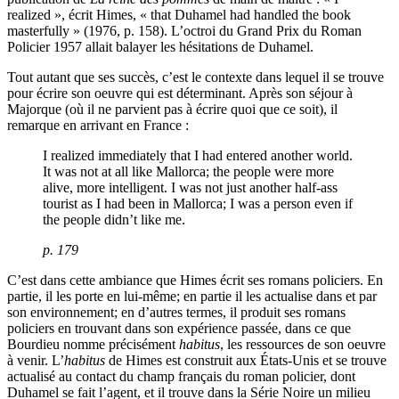
realized », écrit Himes, « that Duhamel had handled the book
masterfully » (1976, p. 158). L’octroi du Grand Prix du Roman
Policier 1957 allait balayer les hésitations de Duhamel.
Tout autant que ses succès, c’est le contexte dans lequel il se trouve
pour écrire son oeuvre qui est déterminant. Après son séjour à
Majorque (où il ne parvient pas à écrire quoi que ce soit), il
remarque en arrivant en France :
I realized immediately that I had entered another world.
It was not at all like Mallorca; the people were more
alive, more intelligent. I was not just another half-ass
tourist as I had been in Mallorca; I was a person even if
the people didn’t like me.
p. 179
C’est dans cette ambiance que Himes écrit ses romans policiers. En
partie, il les porte en lui-même; en partie il les actualise dans et par
son environnement; en d’autres termes, il produit ses romans
policiers en trouvant dans son expérience passée, dans ce que
Bourdieu nomme précisément
habitus
, les ressources de son oeuvre
à venir. L’
habitus
de Himes est construit aux États-Unis et se trouve
actualisé au contact du champ français du roman policier, dont
Duhamel se fait l’agent, et il trouve dans la Série Noire un milieu