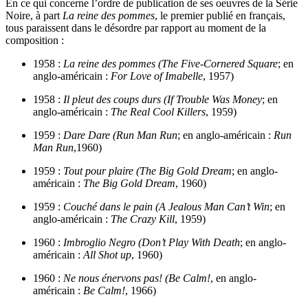
En ce qui concerne l’ordre de publication de ses oeuvres de la Série
Noire, à part
La reine des pommes
, le premier publié en français,
tous paraissent dans le désordre par rapport au moment de la
composition :
1958 :
La reine des pommes (The Five-Cornered Square
; en
anglo-américain :
For Love of Imabelle
, 1957)
1958 :
Il pleut des coups durs (If Trouble Was Money
; en
anglo-américain :
The Real Cool Killers
, 1959)
1959 :
Dare Dare (Run Man Run
; en anglo-américain :
Run
Man Run
,1960)
1959 :
Tout pour plaire (The Big Gold Dream
; en anglo-
américain :
The Big Gold Dream
, 1960)
1959 :
Couché dans le pain (A Jealous Man Can’t Win
; en
anglo-américain :
The Crazy Kill
, 1959)
1960 :
Imbroglio Negro (Don’t Play With Death
; en anglo-
américain :
All Shot up
, 1960)
1960 :
Ne nous énervons pas! (Be Calm!
, en anglo-
américain :
Be Calm!
, 1966)