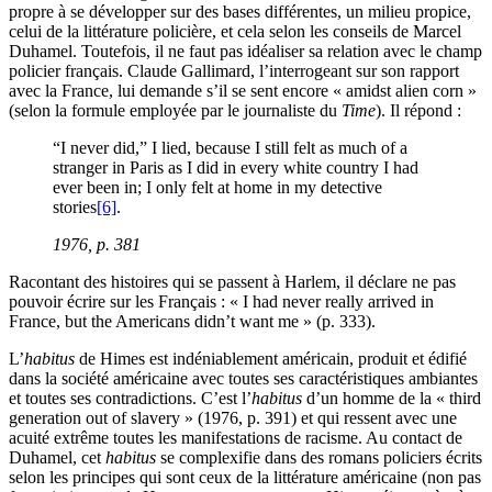
propre à se développer sur des bases différentes, un milieu propice,
celui de la littérature policière, et cela selon les conseils de Marcel
Duhamel. Toutefois, il ne faut pas idéaliser sa relation avec le champ
policier français. Claude Gallimard, l’interrogeant sur son rapport
avec la France, lui demande s’il se sent encore « amidst alien corn »
(selon la formule employée par le journaliste du
Time
). Il répond :
“I never did,” I lied, because I still felt as much of a
stranger in Paris as I did in every white country I had
ever been in; I only felt at home in my detective
stories
[6]
.
1976, p. 381
Racontant des histoires qui se passent à Harlem, il déclare ne pas
pouvoir écrire sur les Français : « I had never really arrived in
France, but the Americans didn’t want me » (p. 333).
L’
habitus
de Himes est indéniablement américain, produit et édifié
dans la société américaine avec toutes ses caractéristiques ambiantes
et toutes ses contradictions. C’est l’
habitus
d’un homme de la « third
generation out of slavery » (1976, p. 391) et qui ressent avec une
acuité extrême toutes les manifestations de racisme. Au contact de
Duhamel, cet
habitus
se complexifie dans des romans policiers écrits
selon les principes qui sont ceux de la littérature américaine (non pas