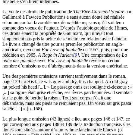
Imabelle s’en tirent indemnes.
La vente des droits de publication de
The Five-Cornered Square
par
Gallimard à Fawcett Publications a sans aucun doute été réalisée
selon un contrat favorable aux deux éditeurs, sans qu’il soit tenu
compte des voeux de l’auteur. D’après l’autobiographie de Himes,
ces droits étaient la propriété de Gallimard, qui n’avait tout
simplement pas pris la peine de se mettre en relation avec l’auteur.
Le livre a changé de titre pour sa première publication en anglo-
américain, devenant
For Love of Imabelle
en 1957, puis, pour une
réédition en 1965,
A Rage in Harlem
[9]
. Une comparaison de
La
reine des pommes
avec
For Love of Imabelle
révèle un certain
nombre d’omissions ou d’abrégements dans la version américaine.
Une des premières omissions survient tardivement dans le roman,
page 129 : « His face was gray and dry, lips chapped. An old gray
rat poked his head [...]. » Le passage omis est souligné ci-dessous : «
[...] sa figure était grise et sèche, ses lèvres parcheminées.
Il semblait
sur le point de perdre la raison. Tout son corps n’était que
débandade, mais ses pieds ne remuaient pas.
Un vieux rat gris passa
sa tête [...] » (p. 168).
La plus longue omission (43 lignes) a lieu aux pages 146 et 147, ce
qui correspond aux pages 188 et 189 de la traduction française. Ces
lignes sont situées autour d’« un rythme lancinant de blues » (p.