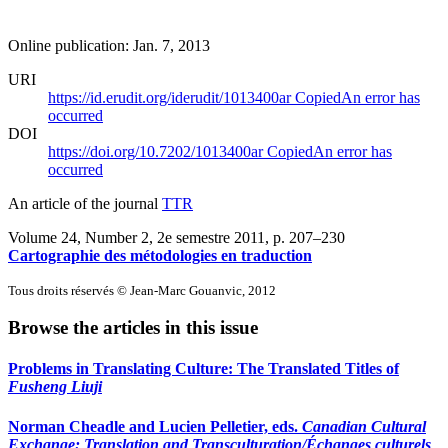
Online publication: Jan. 7, 2013
URI
https://id.erudit.org/iderudit/1013400ar
Copied
An error has
occurred
DOI
https://doi.org/10.7202/1013400ar
Copied
An error has
occurred
An article of the journal
TTR
Volume 24, Number 2, 2e semestre 2011
, p. 207–230
Cartographie des métodologies en traduction
Tous droits réservés © Jean-Marc Gouanvic, 2012
Browse the articles in this issue
Problems in Translating Culture: The Translated Titles of
Fusheng Liuji
Norman Cheadle and Lucien Pelletier, eds.
Canadian Cultural
Exchange: Translation and Transculturation/Échanges culturels