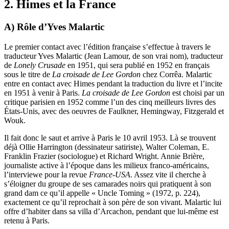
2. Himes et la France
A) Rôle d’Yves Malartic
Le premier contact avec l’édition française s’effectue à travers le
traducteur Yves Malartic (Jean Lamour, de son vrai nom), traducteur
de
Lonely Crusade
en 1951, qui sera publié en 1952 en français
sous le titre de
La croisade de Lee Gordon
chez Corrêa. Malartic
entre en contact avec Himes pendant la traduction du livre et l’incite
en 1951 à venir à Paris.
La croisade de Lee Gordon
est choisi par un
critique parisien en 1952 comme l’un des cinq meilleurs livres des
États-Unis, avec des oeuvres de Faulkner, Hemingway, Fitzgerald et
Wouk.
Il fait donc le saut et arrive à Paris le 10 avril 1953. Là se trouvent
déjà Ollie Harrington (dessinateur satiriste), Walter Coleman, E.
Franklin Frazier (sociologue) et Richard Wright. Annie Brière,
journaliste active à l’époque dans les milieux franco-américains,
l’interviewe pour la revue
France-USA
. Assez vite il cherche à
s’éloigner du groupe de ses camarades noirs qui pratiquent à son
grand dam ce qu’il appelle « Uncle Toming » (1972, p. 224),
exactement ce qu’il reprochait à son père de son vivant. Malartic lui
offre d’habiter dans sa villa d’Arcachon, pendant que lui-même est
retenu à Paris.