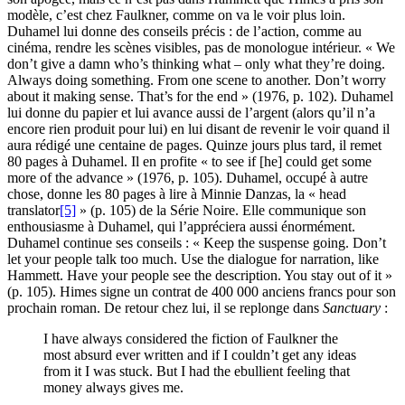
modèle, c’est chez Faulkner, comme on va le voir plus loin.
Duhamel lui donne des conseils précis : de l’action, comme au
cinéma, rendre les scènes visibles, pas de monologue intérieur. « We
don’t give a damn who’s thinking what – only what they’re doing.
Always doing something. From one scene to another. Don’t worry
about it making sense. That’s for the end » (1976, p. 102). Duhamel
lui donne du papier et lui avance aussi de l’argent (alors qu’il n’a
encore rien produit pour lui) en lui disant de revenir le voir quand il
aura rédigé une centaine de pages. Quinze jours plus tard, il remet
80 pages à Duhamel. Il en profite « to see if [he] could get some
more of the advance » (1976, p. 105). Duhamel, occupé à autre
chose, donne les 80 pages à lire à Minnie Danzas, la « head
translator
[5]
» (p. 105) de la Série Noire. Elle communique son
enthousiasme à Duhamel, qui l’appréciera aussi énormément.
Duhamel continue ses conseils : « Keep the suspense going. Don’t
let your people talk too much. Use the dialogue for narration, like
Hammett. Have your people see the description. You stay out of it »
(p. 105). Himes signe un contrat de 400 000 anciens francs pour son
prochain roman. De retour chez lui, il se replonge dans
Sanctuary
:
I have always considered the fiction of Faulkner the
most absurd ever written and if I couldn’t get any ideas
from it I was stuck. But I had the ebullient feeling that
money always gives me.