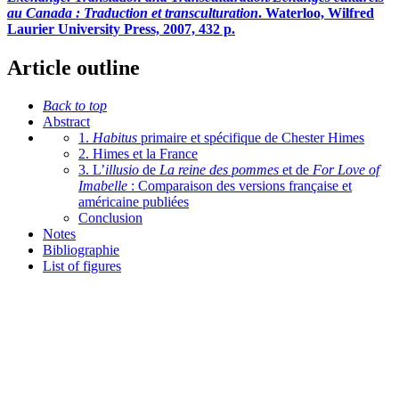
au Canada : Traduction et transculturation
. Waterloo, Wilfred
Laurier University Press, 2007, 432 p.
Article outline
Back to top
Abstract
1.
Habitus
primaire et spécifique de Chester Himes
2. Himes et la France
3. L’
illusio
de
La reine des pommes
et de
For Love of
Imabelle
: Comparaison des versions française et
américaine publiées
Conclusion
Notes
Bibliographie
List of figures