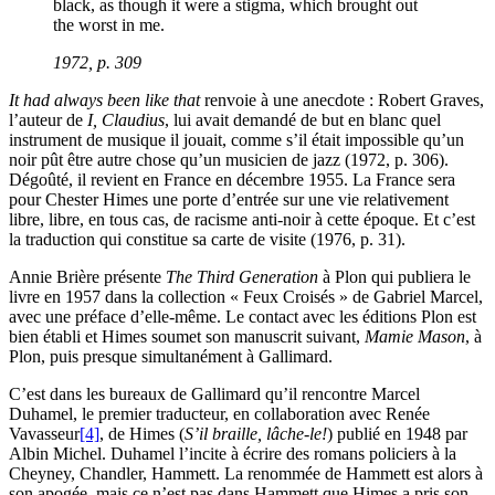
black, as though it were a stigma, which brought out
the worst in me.
1972, p. 309
It had always been like that
renvoie à une anecdote : Robert Graves,
l’auteur de
I, Claudius
, lui avait demandé de but en blanc quel
instrument de musique il jouait, comme s’il était impossible qu’un
noir pût être autre chose qu’un musicien de jazz (1972, p. 306).
Dégoûté, il revient en France en décembre 1955. La France sera
pour Chester Himes une porte d’entrée sur une vie relativement
libre, libre, en tous cas, de racisme anti-noir à cette époque. Et c’est
la traduction qui constitue sa carte de visite (1976, p. 31).
Annie Brière présente
The Third Generation
à Plon qui publiera le
livre en 1957 dans la collection « Feux Croisés » de Gabriel Marcel,
avec une préface d’elle-même. Le contact avec les éditions Plon est
bien établi et Himes soumet son manuscrit suivant,
Mamie Mason
, à
Plon, puis presque simultanément à Gallimard.
C’est dans les bureaux de Gallimard qu’il rencontre Marcel
Duhamel, le premier traducteur, en collaboration avec Renée
Vavasseur
[4]
, de Himes (
S’il braille, lâche-le!
) publié en 1948 par
Albin Michel. Duhamel l’incite à écrire des romans policiers à la
Cheyney, Chandler, Hammett. La renommée de Hammett est alors à
son apogée, mais ce n’est pas dans Hammett que Himes a pris son