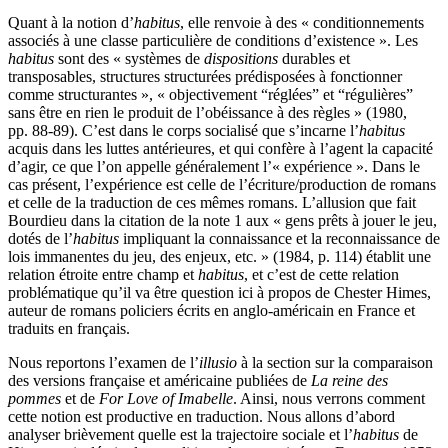
Quant à la notion d’
habitus
, elle renvoie à des « conditionnements
associés à une classe particulière de conditions d’existence ». Les
habitus
sont des « systèmes de
dispositions
durables et
transposables, structures structurées prédisposées à fonctionner
comme structurantes », « objectivement “réglées” et “régulières”
sans être en rien le produit de l’obéissance à des règles » (1980,
pp. 88-89). C’est dans le corps socialisé que s’incarne l’
habitus
acquis dans les luttes antérieures, et qui confère à l’agent la capacité
d’agir, ce que l’on appelle généralement l’« expérience ». Dans le
cas présent, l’expérience est celle de l’écriture/production de romans
et celle de la traduction de ces mêmes romans. L’allusion que fait
Bourdieu dans la citation de la note 1 aux « gens prêts à jouer le jeu,
dotés de l’
habitus
impliquant la connaissance et la reconnaissance de
lois immanentes du jeu, des enjeux, etc. » (1984, p. 114) établit une
relation étroite entre champ et
habitus
, et c’est de cette relation
problématique qu’il va être question ici à propos de Chester Himes,
auteur de romans policiers écrits en anglo-américain en France et
traduits en français.
Nous reportons l’examen de l’
illusio
à la section sur la comparaison
des versions française et américaine publiées de
La reine des
pommes
et de
For Love of Imabelle
. Ainsi, nous verrons comment
cette notion est productive en traduction. Nous allons d’abord
analyser brièvement quelle est la trajectoire sociale et l’
habitus
de