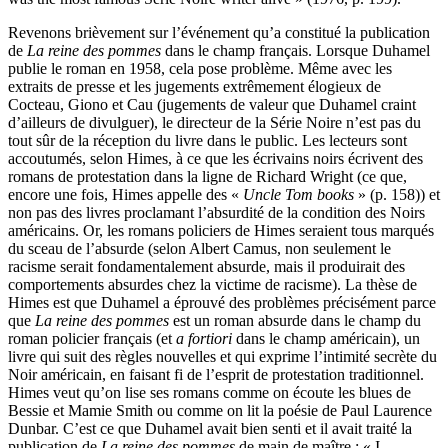
Revenons brièvement sur l’événement qu’a constitué la publication
de
La reine des pommes
dans le champ français. Lorsque Duhamel
publie le roman en 1958, cela pose problème. Même avec les
extraits de presse et les jugements extrêmement élogieux de
Cocteau, Giono et Cau (jugements de valeur que Duhamel craint
d’ailleurs de divulguer), le directeur de la Série Noire n’est pas du
tout sûr de la réception du livre dans le public. Les lecteurs sont
accoutumés, selon Himes, à ce que les écrivains noirs écrivent des
romans de protestation dans la ligne de Richard Wright (ce que,
encore une fois, Himes appelle des «
Uncle Tom books
» (p. 158)) et
non pas des livres proclamant l’absurdité de la condition des Noirs
américains. Or, les romans policiers de Himes seraient tous marqués
du sceau de l’absurde (selon Albert Camus, non seulement le
racisme serait fondamentalement absurde, mais il produirait des
comportements absurdes chez la victime de racisme). La thèse de
Himes est que Duhamel a éprouvé des problèmes précisément parce
que
La reine des pommes
est un roman absurde dans le champ du
roman policier français (et
a fortiori
dans le champ américain), un
livre qui suit des règles nouvelles et qui exprime l’intimité secrète du
Noir américain, en faisant fi de l’esprit de protestation traditionnel.
Himes veut qu’on lise ses romans comme on écoute les blues de
Bessie et Mamie Smith ou comme on lit la poésie de Paul Laurence
Dunbar. C’est ce que Duhamel avait bien senti et il avait traité la
publication de
La reine des pommes
de main de maître : « I