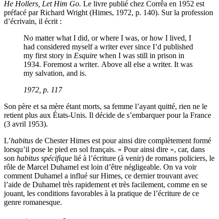
He Hollers, Let Him Go.
Le livre publié chez Corrêa en 1952 est
préfacé par Richard Wright (Himes, 1972, p. 140). Sur la profession
d’écrivain, il écrit :
No matter what I did, or where I was, or how I lived, I
had considered myself a writer ever since I’d published
my first story in
Esquire
when I was still in prison in
1934. Foremost a writer
.
Above all else a writer. It was
my salvation, and is.
1972, p. 117
Son père et sa mère étant morts, sa femme l’ayant quitté, rien ne le
retient plus aux États-Unis. Il décide de s’embarquer pour la France
(3 avril 1953).
L’
habitus
de Chester Himes est pour ainsi dire complètement formé
lorsqu’il pose le pied en sol français. « Pour ainsi dire », car, dans
son
habitus
spécifique
lié à l’écriture (à venir) de romans policiers, le
rôle de Marcel Duhamel est loin d’être négligeable. On va voir
comment Duhamel a influé sur Himes, ce dernier trouvant avec
l’aide de Duhamel très rapidement et très facilement, comme en se
jouant, les conditions favorables à la pratique de l’écriture de ce
genre romanesque.