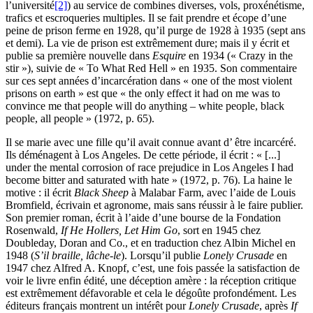
l’université
[2]
) au service de combines diverses, vols, proxénétisme,
trafics et escroqueries multiples. Il se fait prendre et écope d’une
peine de prison ferme en 1928, qu’il purge de 1928 à 1935 (sept ans
et demi). La vie de prison est extrêmement dure; mais il y écrit et
publie sa première nouvelle dans
Esquire
en 1934 (« Crazy in the
stir »), suivie de « To What Red Hell » en 1935. Son commentaire
sur ces sept années d’incarcération dans « one of the most violent
prisons on earth » est que « the only effect it had on me was to
convince me that people will do anything – white people, black
people, all people » (1972, p. 65).
Il se marie avec une fille qu’il avait connue avant d’ être incarcéré.
Ils déménagent à Los Angeles. De cette période, il écrit : « [...]
under the mental corrosion of race prejudice in Los Angeles I had
become bitter and saturated with hate » (1972, p. 76). La haine le
motive : il écrit
Black Sheep
à Malabar Farm, avec l’aide de Louis
Bromfield, écrivain et agronome, mais sans réussir à le faire publier.
Son premier roman, écrit à l’aide d’une bourse de la Fondation
Rosenwald,
If He Hollers, Let Him Go
, sort en 1945 chez
Doubleday, Doran and Co., et en traduction chez Albin Michel en
1948 (
S’il braille, lâche-le
). Lorsqu’il publie
Lonely Crusade
en
1947 chez Alfred A. Knopf, c’est, une fois passée la satisfaction de
voir le livre enfin édité, une déception amère : la réception critique
est extrêmement défavorable et cela le dégoûte profondément. Les
éditeurs français montrent un intérêt pour
Lonely Crusade
, après
If