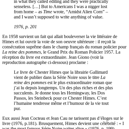
in what they called editing and they were practically
senseless. […] But to Americans I was a nigger lost
from home – as
Time
wrote, “Amidst Alien Corn” –
and I wasn’t supposed to write anything of value.
1976, p. 201
En 1958 survient un fait qui allait bouleverser la vie littéraire de
Himes et lui ouvrir la voie de son oeuvre ultérieure : il reçoit la
consécration suprême dans le champ français du roman policier pour
La reine des pommes
, le Grand Prix du Roman Policier 1957. La
réception du livre est extraordinaire. Jean Giono (voir la
reproduction autographe ci-dessous) proclame :
Le livre de Chester Himes que la librairie Gallimard
vient de publier dans la Série Noire sous le titre
La
reine des pommes
est le plus extraordinaire roman que
j’ai lu depuis longtemps. Un des plus riches et des plus
succulents. Je donne tous les Hemingway, les Dos
Passos, les Steinbeck pour ce Chester Himes. C’est
l’humaine tendresse même et l’humour de la vie tout
pur.
Eux aussi Jean Cocteau et Jean Cau ne tarissent pas d’éloges sur le
livre (1976, p.181). Brusquement, Himes devient une célébrité : « I
was the most famous Série Noire writer alive » (1976, p. 199).