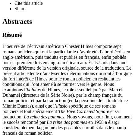
Cite this article
Share
Abstracts
Résumé
L’oeuvre de l’écrivain américain Chester Himes comporte sept
romans policiers qui ont la particularité d’avoir été d’abord écrits en
anglo-américain, puis traduits et publiés en français, enfin publiés
pour la première fois en anglo-américain aux États-Unis dans une
version différente de la version originale, source de la traduction. Le
présent article tente d’analyser les déterminations qui sont à l’origine
du fort intérêt de Himes pour le roman policier, en resituant les
conditions qui l’ont amené à se tourner vers le genre. Nous
examinons l’
habitus
de Himes, le rôle essentiel joué par Marcel
Duhamel (directeur de la Série Noire), par le champ français du
roman policier et par la traduction (en la personne de la traductrice
Minnie Danzas), ainsi que l’
illusio
spécifique de ses romans
policiers et tout spécialement
The Five-Cornered Square
et sa
traduction,
La reine des pommes
. Nous voyons, pour finir, comment
le succès rencontré par
La reine des pommes
en 1958 a élargi
considérablement la gamme des possibles narratifs dans le champ
français du roman policier.