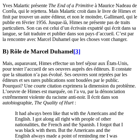
Yves Malartic présente
The End of a Primitive
à Maurice Nadeau de
Corrêa, qui le rejettera. Mais Malartic croit dans le livre de Himes et
finit par trouver un autre éditeur, et non le moindre, Gallimard, qui le
publie en février 1956. Jusque-là, Himes ne présente pas de traits
particuliers. Son cas est celui d’un écrivain expatrié qui écrit dans sa
langue, se fait traduire et publier dans son pays d’accueil. C’est par
la rencontre avec Marcel Duhamel que les choses vont changer.
B) Rôle de Marcel Duhamel
[3]
Mais, auparavant, Himes effectue un bref séjour aux États-Unis,
pour tester l’accueil de ses oeuvres auprès des éditeurs. Il constate
que la situation n’a pas évolué. Ses oeuvres sont rejetées par les
éditeurs et ses rares publications sont boudées par le public.
Pourquoi? Une courte citation exprimera la dimension du problème.
L’oeuvre de Himes est marquée, on l’a vu, par la dénonciation
extrêmement violente du racisme anti-noir. Il écrit dans son
autobiographie,
The Quality of Hurt
:
It had always been like that with the Americans and the
English. I got along all right with people of other
nationalities, the French and the Spanish. I forgot that I
was black with them. But the Americans and the
English always made a point of reminding me I was