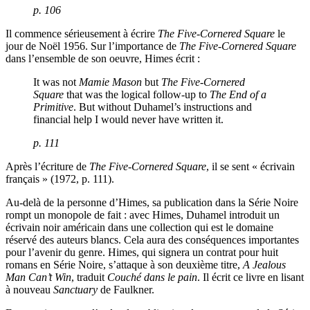
p. 106
Il commence sérieusement à écrire
The Five-Cornered Square
le
jour de Noël 1956. Sur l’importance de
The Five-Cornered Square
dans l’ensemble de son oeuvre, Himes écrit :
It was not
Mamie Mason
but
The Five-Cornered
Square
that was the logical follow-up to
The End of a
Primitive
. But without Duhamel’s instructions and
financial help I would never have written it.
p. 111
Après l’écriture de
The Five-Cornered Square
, il se sent « écrivain
français » (1972, p. 111).
Au-delà de la personne d’Himes, sa publication dans la Série Noire
rompt un monopole de fait : avec Himes, Duhamel introduit un
écrivain noir américain dans une collection qui est le domaine
réservé des auteurs blancs. Cela aura des conséquences importantes
pour l’avenir du genre. Himes, qui signera un contrat pour huit
romans en Série Noire, s’attaque à son deuxième titre,
A Jealous
Man Can’t Win
, traduit
Couché dans le pain
. Il écrit ce livre en lisant
à nouveau
Sanctuary
de Faulkner.