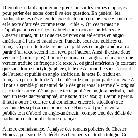
D’emblée, il faut apporter une précision sur les termes employés
pour parler des textes dont il va être question. En général, les
traductologues désignent le texte de départ comme texte « source »
et le texte d’arrivée comme texte « cible ». Or, ces termes ne
s’appliquent pas de façon naturelle aux oeuvres policières de
Chester Himes, du fait que ces oeuvres ont été écrites en anglo-
américain à Paris et traduites en français, pour être publiées en
français à partir du texte premier, et publiées en anglo-américain à
partir d’un texte second non revu par l’auteur. Ainsi, il existe deux
versions (parfois plus) d’un même roman en anglo-américain et une
version traduite en français : le texte A, original américain (n’existant
que sous forme dactylographiée), le texte A’, modifié sans l’accord
de l’auteur et publié en anglo-américain, le texte B, traduit en
français à partir du texte A. Il en découle que, pour parler du texte A,
il nous a semblé plus naturel de le désigner sous le terme d’« original
», le texte source n’étant pas le texte publié en anglo-américain, mais
bien un texte dactylographié, une sorte d’
Ur-text
, qui semble perdu.
Il faut ajouter à cela (ce qui complique encore la situation) que
certains des sept romans policiers de Himes ont pu être en fait
publiés tout d’abord en anglo-américain, compte tenu des délais de
traduction et de publication en français.
À notre connaissance, l’analyse des romans policiers de Chester
Himes a peu suscité l’intérêt des chercheurs en traductologie. Cet