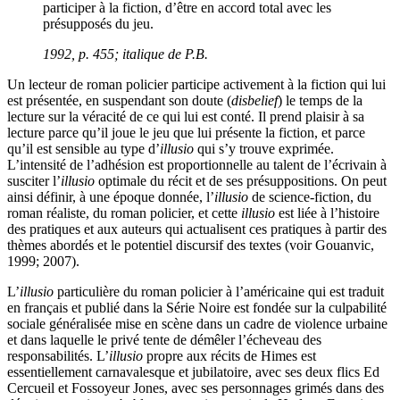
participer à la fiction, d’être en accord total avec les
présupposés du jeu.
1992, p. 455; italique de P.B.
Un lecteur de roman policier participe activement à la fiction qui lui
est présentée, en suspendant son doute (
disbelief
) le temps de la
lecture sur la véracité de ce qui lui est conté. Il prend plaisir à sa
lecture parce qu’il joue le jeu que lui présente la fiction, et parce
qu’il est sensible au type d’
illusio
qui s’y trouve exprimée.
L’intensité de l’adhésion est proportionnelle au talent de l’écrivain à
susciter l’
illusio
optimale du récit et de ses présuppositions. On peut
ainsi définir, à une époque donnée, l’
illusio
de science-fiction, du
roman réaliste, du roman policier, et cette
illusio
est liée à l’histoire
des pratiques et aux auteurs qui actualisent ces pratiques à partir des
thèmes abordés et le potentiel discursif des textes (voir Gouanvic,
1999; 2007).
L’
illusio
particulière du roman policier à l’américaine qui est traduit
en français et publié dans la Série Noire est fondée sur la culpabilité
sociale généralisée mise en scène dans un cadre de violence urbaine
et dans laquelle le privé tente de démêler l’écheveau des
responsabilités. L’
illusio
propre aux récits de Himes est
essentiellement carnavalesque et jubilatoire, avec ses deux flics Ed
Cercueil et Fossoyeur Jones, avec ses personnages grimés dans des