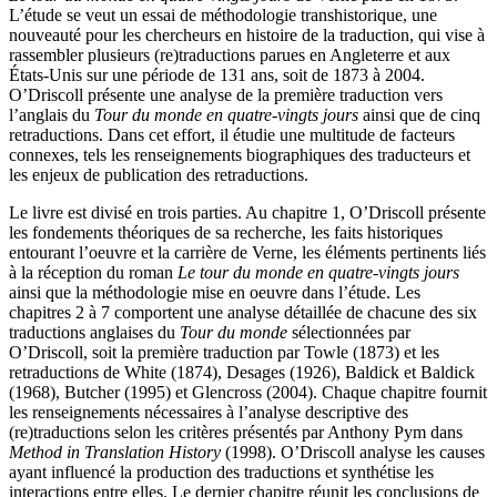
L’étude se veut un essai de méthodologie transhistorique, une
nouveauté pour les chercheurs en histoire de la traduction, qui vise à
rassembler plusieurs (re)traductions parues en Angleterre et aux
États-Unis sur une période de 131 ans, soit de 1873 à 2004.
O’Driscoll présente une analyse de la première traduction vers
l’anglais du
Tour du monde en quatre-vingts jours
ainsi que de cinq
retraductions. Dans cet effort, il étudie une multitude de facteurs
connexes, tels les renseignements biographiques des traducteurs et
les enjeux de publication des retraductions.
Le livre est divisé en trois parties. Au chapitre 1, O’Driscoll présente
les fondements théoriques de sa recherche, les faits historiques
entourant l’oeuvre et la carrière de Verne, les éléments pertinents liés
à la réception du roman
Le tour du monde en quatre-vingts jours
ainsi que la méthodologie mise en oeuvre dans l’étude. Les
chapitres 2 à 7 comportent une analyse détaillée de chacune des six
traductions anglaises du
Tour du monde
sélectionnées par
O’Driscoll, soit la première traduction par Towle (1873) et les
retraductions de White (1874), Desages (1926), Baldick et Baldick
(1968), Butcher (1995) et Glencross (2004). Chaque chapitre fournit
les renseignements nécessaires à l’analyse descriptive des
(re)traductions selon les critères présentés par Anthony Pym dans
Method in Translation History
(1998). O’Driscoll analyse les causes
ayant influencé la production des traductions et synthétise les
interactions entre elles. Le dernier chapitre réunit les conclusions de