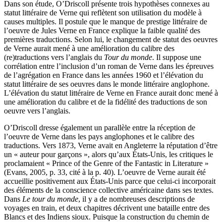
Dans son étude, O’Driscoll présente trois hypothèses connexes au
statut littéraire de Verne qui reflètent son utilisation du modèle à
causes multiples. Il postule que le manque de prestige littéraire de
l’oeuvre de Jules Verne en France explique la faible qualité des
premières traductions. Selon lui, le changement de statut des oeuvres
de Verne aurait mené à une amélioration du calibre des
(re)traductions vers l’anglais du
Tour du monde
. Il suppose une
corrélation entre l’inclusion d’un roman de Verne dans les épreuves
de l’agrégation en France dans les années 1960 et l’élévation du
statut littéraire de ses oeuvres dans le monde littéraire anglophone.
L’élévation du statut littéraire de Verne en France aurait donc mené à
une amélioration du calibre et de la fidélité des traductions de son
oeuvre vers l’anglais.
O’Driscoll dresse également un parallèle entre la réception de
l’oeuvre de Verne dans les pays anglophones et le calibre des
traductions. Vers 1873, Verne avait en Angleterre la réputation d’être
un « auteur pour garçons », alors qu’aux États-Unis, les critiques le
proclamaient « Prince of the Genre of the Fantastic in Literature »
(Evans, 2005, p. 33, cité à la p. 40). L’oeuvre de Verne aurait été
accueillie positivement aux États-Unis parce que celui-ci incorporait
des éléments de la conscience collective américaine dans ses textes.
Dans
Le tour du monde
, il y a de nombreuses descriptions de
voyages en train, et deux chapitres décrivent une bataille entre des
Blancs et des Indiens sioux. Puisque la construction du chemin de