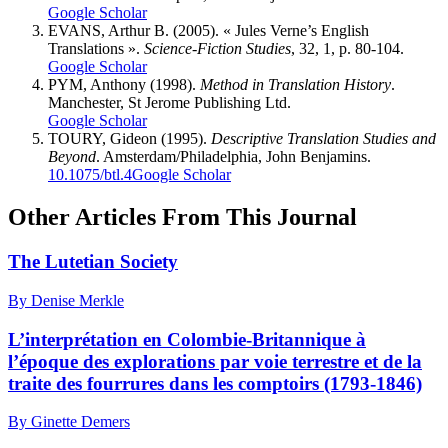
Google Scholar
EVANS, Arthur B. (2005). « Jules Verne’s English
Translations ».
Science-Fiction Studies
, 32, 1, p. 80-104.
Google Scholar
PYM, Anthony (1998).
Method in Translation History
.
Manchester, St Jerome Publishing Ltd.
Google Scholar
TOURY, Gideon (1995).
Descriptive Translation Studies and
Beyond
. Amsterdam/Philadelphia, John Benjamins.
10.1075/btl.4
Google Scholar
Other Articles From This Journal
The Lutetian Society
By Denise Merkle
L’interprétation en Colombie-Britannique à
l’époque des explorations par voie terrestre et de la
traite des fourrures dans les comptoirs (1793-1846)
By Ginette Demers