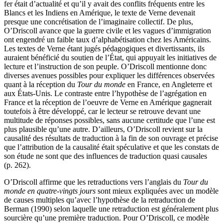
fer était d’actualité et qu’il y avait des conflits fréquents entre les
Blancs et les Indiens en Amérique, le texte de Verne devenait
presque une concrétisation de l’imaginaire collectif. De plus,
O’Driscoll avance que la guerre civile et les vagues d’immigration
ont engendré un faible taux d’alphabétisation chez les Américains.
Les textes de Verne étant jugés pédagogiques et divertissants, ils
auraient bénéficié du soutien de l’État, qui appuyait les initiatives de
lecture et l’instruction de son peuple. O’Driscoll mentionne donc
diverses avenues possibles pour expliquer les différences observées
quant à la réception du
Tour du monde
en France, en Angleterre et
aux États-Unis. Le contraste entre l’hypothèse de l’agrégation en
France et la réception de l’oeuvre de Verne en Amérique gagnerait
toutefois à être développé, car le lecteur se retrouve devant une
multitude de réponses possibles, sans aucune certitude que l’une est
plus plausible qu’une autre. D’ailleurs, O’Driscoll revient sur la
causalité des résultats de traduction à la fin de son ouvrage et précise
que l’attribution de la causalité était spéculative et que les constats de
son étude ne sont que des influences de traduction quasi causales
(p. 262).
O’Driscoll affirme que les retraductions vers l’anglais du
Tour du
monde en quatre-vingts jours
sont mieux expliquées avec un modèle
de causes multiples qu’avec l’hypothèse de la retraduction de
Berman (1990) selon laquelle une retraduction est généralement plus
sourcière qu’une première traduction. Pour O’Driscoll, ce modèle