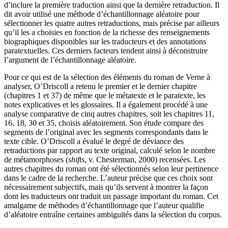
d’inclure la première traduction ainsi que la dernière retraduction. Il
dit avoir utilisé une méthode d’échantillonnage aléatoire pour
sélectionner les quatre autres retraductions, mais précise par ailleurs
qu’il les a choisies en fonction de la richesse des renseignements
biographiques disponibles sur les traducteurs et des annotations
paratextuelles. Ces derniers facteurs tendent ainsi à déconstruire
l’argument de l’échantillonnage aléatoire.
Pour ce qui est de la sélection des éléments du roman de Verne à
analyser, O’Driscoll a retenu le premier et le dernier chapitre
(chapitres 1 et 37) de même que le métatexte et le paratexte, les
notes explicatives et les glossaires. Il a également procédé à une
analyse comparative de cinq autres chapitres, soit les chapitres 11,
16, 18, 30 et 35, choisis aléatoirement. Son étude compare des
segments de l’original avec les segments correspondants dans le
texte cible. O’Driscoll a évalué le degré de déviance des
retraductions par rapport au texte original, calculé selon le nombre
de métamorphoses (
shifts
, v. Chesterman, 2000) recensées. Les
autres chapitres du roman ont été sélectionnés selon leur pertinence
dans le cadre de la recherche. L’auteur précise que ces choix sont
nécessairement subjectifs, mais qu’ils servent à montrer la façon
dont les traducteurs ont traduit un passage important du roman. Cet
amalgame de méthodes d’échantillonnage que l’auteur qualifie
d’aléatoire entraîne certaines ambiguïtés dans la sélection du corpus.