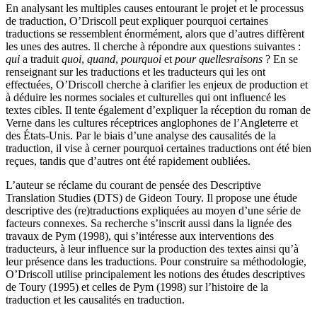
En analysant les multiples causes entourant le projet et le processus
de traduction, O’Driscoll peut expliquer pourquoi certaines
traductions se ressemblent énormément, alors que d’autres diffèrent
les unes des autres. Il cherche à répondre aux questions suivantes :
qui
a traduit
quoi
,
quand
,
pourquoi
et
pour quelles
raisons
? En se
renseignant sur les traductions et les traducteurs qui les ont
effectuées, O’Driscoll cherche à clarifier les enjeux de production et
à déduire les normes sociales et culturelles qui ont influencé les
textes cibles. Il tente également d’expliquer la réception du roman de
Verne dans les cultures réceptrices anglophones de l’Angleterre et
des États-Unis. Par le biais d’une analyse des causalités de la
traduction, il vise à cerner pourquoi certaines traductions ont été bien
reçues, tandis que d’autres ont été rapidement oubliées.
L’auteur se réclame du courant de pensée des Descriptive
Translation Studies (DTS) de Gideon Toury. Il propose une étude
descriptive des (re)traductions expliquées au moyen d’une série de
facteurs connexes. Sa recherche s’inscrit aussi dans la lignée des
travaux de Pym (1998), qui s’intéresse aux interventions des
traducteurs, à leur influence sur la production des textes ainsi qu’à
leur présence dans les traductions. Pour construire sa méthodologie,
O’Driscoll utilise principalement les notions des études descriptives
de Toury (1995) et celles de Pym (1998) sur l’histoire de la
traduction et les causalités en traduction.