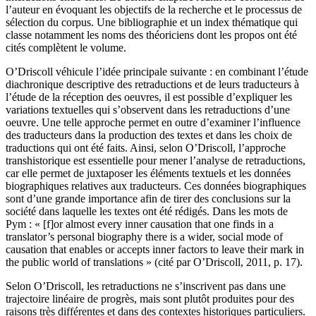
l’auteur en évoquant les objectifs de la recherche et le processus de
sélection du corpus. Une bibliographie et un index thématique qui
classe notamment les noms des théoriciens dont les propos ont été
cités complètent le volume.
O’Driscoll véhicule l’idée principale suivante : en combinant l’étude
diachronique descriptive des retraductions et de leurs traducteurs à
l’étude de la réception des oeuvres, il est possible d’expliquer les
variations textuelles qui s’observent dans les retraductions d’une
oeuvre. Une telle approche permet en outre d’examiner l’influence
des traducteurs dans la production des textes et dans les choix de
traductions qui ont été faits. Ainsi, selon O’Driscoll, l’approche
transhistorique est essentielle pour mener l’analyse de retraductions,
car elle permet de juxtaposer les éléments textuels et les données
biographiques relatives aux traducteurs. Ces données biographiques
sont d’une grande importance afin de tirer des conclusions sur la
société dans laquelle les textes ont été rédigés. Dans les mots de
Pym : « [f]or almost every inner causation that one finds in a
translator’s personal biography there is a wider, social mode of
causation that enables or accepts inner factors to leave their mark in
the public world of translations » (cité par O’Driscoll, 2011, p. 17).
Selon O’Driscoll, les retraductions ne s’inscrivent pas dans une
trajectoire linéaire de progrès, mais sont plutôt produites pour des
raisons très différentes et dans des contextes historiques particuliers.