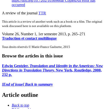
https://doi.org/10.7202/1036960ar
Copied
An error has
occurred
A review of the journal
TTR
This article is a review of another work such as a book or a film. The original
work discussed here is not available on this platform.
Volume 26, Number 1, 1er semestre 2013
, p. 265–271
Traduction et contact multilingue
Tous droits réservés © Marie-France Guénette, 2015
Browse the articles in this issue
Edwin Gentzler.
Translation and Identity in the Americas: New
Directions in Translation Theory.
New York, Routledge, 2008,
232 p.
[End of issue] Back to summary
Article outline
Back to top