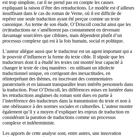
est trop simpliste, car il ne prend pas en compte les causes
expliquant la raison d’être des retraductions. Le modèle est d’ailleurs
insuffisant dans le cas du roman de Verne, où il est difficile de
repérer une seule traduction ayant été perçue comme un texte
canonique. Au terme de son étude, O’Driscoll conclut ainsi que les
(re)traductions ne s’améliorent pas constamment en devenant
davantage sourcières que ciblistes, mais dépendent plutôt d’un
processus complexe qui est à la fois humain, social et politique.
L’auteur allègue aussi que le traducteur est un agent important qui a
le pouvoir d’influencer la forme du texte cible. Il stipule que les
traducteurs dont il a étudié les textes ont montré leur capacité à
changer le texte de cinq manières : en utilisant un idiolecte
traductionnel unique, en corrigeant des inexactitudes, en
réinterprétant des thèmes, en inscrivant des commentaires
paratextuels et en laissant transparaître leurs intérêts personnels dans
la traduction. Pour O’Driscoll, les différences mises en lumière dans
les retraductions anglaises du roman sont dues en partie à
l’interférence des traducteurs dans la transmission du texte et non à
une obéissance à des normes sociales et culturelles. L’auteur montre
également qu’il y a moyen d’expliquer les enjeux de traduction en
considérant la parution de traductions comme un processus
complexe et indéterministe.
Les apports de cette analyse sont, entre autres, une innovation