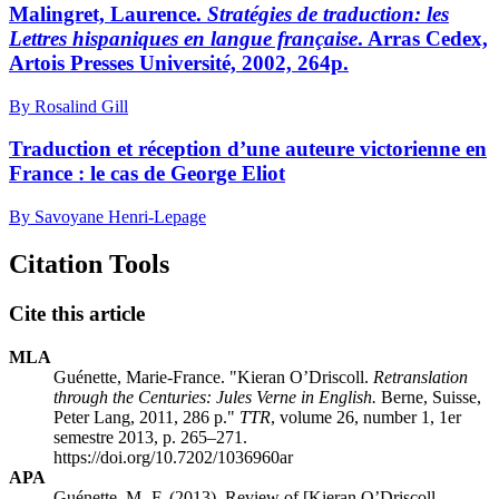
Malingret, Laurence.
Stratégies de traduction: les
Lettres hispaniques en langue française
. Arras Cedex,
Artois Presses Université, 2002, 264p.
By Rosalind Gill
Traduction et réception d’une auteure victorienne en
France : le cas de George Eliot
By Savoyane Henri-Lepage
Citation Tools
Cite this article
MLA
Guénette, Marie-France. "Kieran O’Driscoll.
Retranslation
through the Centuries: Jules Verne in English.
Berne, Suisse,
Peter Lang, 2011, 286 p."
TTR
, volume 26, number 1, 1er
semestre 2013, p. 265–271.
https://doi.org/10.7202/1036960ar
APA
Guénette, M.-F. (2013). Review of [Kieran O’Driscoll.