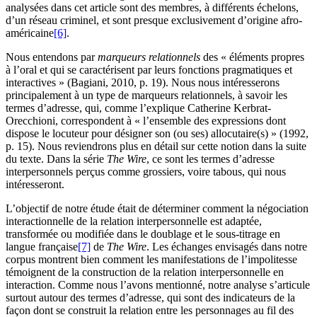
analysées dans cet article sont des membres, à différents échelons,
d’un réseau criminel, et sont presque exclusivement d’origine afro-
américaine
[6]
.
Nous entendons par
marqueurs relationnels
des « éléments propres
à l’oral et qui se caractérisent par leurs fonctions pragmatiques et
interactives » (Bagiani, 2010, p. 19). Nous nous intéresserons
principalement à un type de marqueurs relationnels, à savoir les
termes d’adresse, qui, comme l’explique Catherine Kerbrat-
Orecchioni, correspondent à « l’ensemble des expressions dont
dispose le locuteur pour désigner son (ou ses) allocutaire(s) » (1992,
p. 15). Nous reviendrons plus en détail sur cette notion dans la suite
du texte. Dans la série
The Wire
, ce sont les termes d’adresse
interpersonnels perçus comme grossiers, voire tabous, qui nous
intéresseront.
L’objectif de notre étude était de déterminer comment la négociation
interactionnelle de la relation interpersonnelle est adaptée,
transformée ou modifiée dans le doublage et le sous-titrage en
langue française
[7]
de
The Wire
. Les échanges envisagés dans notre
corpus montrent bien comment les manifestations de l’impolitesse
témoignent de la construction de la relation interpersonnelle en
interaction. Comme nous l’avons mentionné, notre analyse s’articule
surtout autour des termes d’adresse, qui sont des indicateurs de la
façon dont se construit la relation entre les personnages au fil des