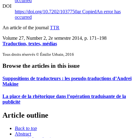
occurred
DOI
https://doi.org/10.7202/1037750ar
Copied
An error has
occurred
An article of the journal
TTR
Volume 27, Number 2, 2e semestre 2014
, p. 171–198
Traduction, textes, médias
Tous droits réservés © Émilie Urbain, 2016
Browse the articles in this issue
Suppositions de traducteurs : les pseudo-traductions d’Andreï
Makine
La place de la rhétorique dans l’opération traduisante de la
publicité
Article outline
Back to top
Abstract