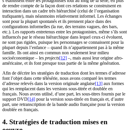
s’établissent entre les protagonistes tout au long de la série, en plus
de rendre compte de la façon dont ces relations se construisent en
interaction dans un cadre très hiérarchisé (celui de l’organisation
trafiquante), mais néanmoins relativement informel. Les échanges
sont pour la plupart spontanés et ils prennent place dans des
configurations informelles (la rue, des terrains vagues, des bars,
etc.). Les rapports entretenus entre les protagonistes, même s’ils sont
influencés par le réseau hiérarchique dans lequel ceux-ci évoluent,
ne sont pas rigides, puisque les personnages se connaissent pour la
plupart depuis l’enfance – quand ils n’appartiennent pas à la même
famille. Ils ont ainsi en commun non seulement leur milieu
socioéconomique – les
projects
[12]
–, mais aussi leur origine afro-
américaine, et ils font presque tous partie de la même génération.
Afin de décrire les stratégies de traduction dont les termes d’adresse
font l’objet dans cette télésérie, nous avons comparé les termes
d’adresse relevés dans la version originale anglaise
[13]
aux formes
qui les remplacent dans les versions sous-titrée et doublée en
français. Nous avons utilisé, d’une part, les sous-titres fournis par le
support DVD
[14]
pour la version sous-titrée en français et, d’autre
part, une retranscription de la bande audio française pour la version
doublée en français.
4. Stratégies de traduction mises en
oeuvre