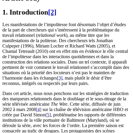
1. Introduction
[2]
Les manifestations de l’impolitesse font désormais l’objet d’études
de la part de chercheurs qui s’intéressent à la problématique du
travail relationnel (
relational work
), au même titre que les
manifestations de la politesse. Des chercheurs tels Jonathan
Culpeper (1996), Miriam Locher et Richard Watts (2005), et
Chantal Tetreault (2010) ont en effet mis en évidence le rôle central
de l’impolitesse dans les interactions quotidiennes et dans la
construction des relations sociales. Dans un tel contexte, il apparaît
pertinent de voir comment le travail relationnel s’accomplit dans des
situations où la priorité des locuteurs n’est pas le maintien de
l’harmonie dans les échanges
[3]
, mais plutôt le désir d’être
reconnus, intégrés ou respectés par leurs pairs.
Dans cet article, nous nous penchons sur les stratégies de traduction
des marqueurs relationnels dans le doublage et le sous-titrage de la
série télévisée américaine
The Wire
. Cette série, diffusée de juin
2002 à mars 2008
[4]
sur la chaîne de télévision américaine HBO et
créée par David Simon
[5]
, problématise les rapports de différentes
institutions de la ville portuaire de Baltimore (Maryland), où se
déroule la série, avec les forces de l’ordre. La première saison est
consacrée au trafic de drogues. Les protagonistes des scènes