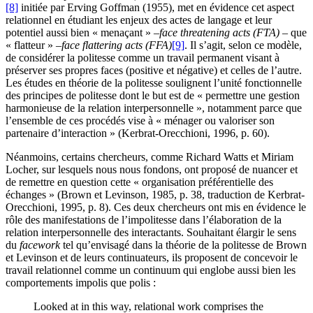
[8]
initiée par Erving Goffman (1955), met en évidence cet aspect
relationnel en étudiant les enjeux des actes de langage et leur
potentiel aussi bien « menaçant » –
face threatening acts (FTA)
– que
« flatteur » –
face flattering acts (FFA)
[9]
. Il s’agit, selon ce modèle,
de considérer la politesse comme un travail permanent visant à
préserver ses propres faces (positive et négative) et celles de l’autre.
Les études en théorie de la politesse soulignent l’unité fonctionnelle
des principes de politesse dont le but est de « permettre une gestion
harmonieuse de la relation interpersonnelle », notamment parce que
l’ensemble de ces procédés vise à « ménager ou valoriser son
partenaire d’interaction » (Kerbrat-Orecchioni, 1996, p. 60).
Néanmoins, certains chercheurs, comme Richard Watts et Miriam
Locher, sur lesquels nous nous fondons, ont proposé de nuancer et
de remettre en question cette « organisation préférentielle des
échanges » (Brown et Levinson, 1985, p. 38, traduction de Kerbrat-
Orecchioni, 1995, p. 8). Ces deux chercheurs ont mis en évidence le
rôle des manifestations de l’impolitesse dans l’élaboration de la
relation interpersonnelle des interactants. Souhaitant élargir le sens
du
facework
tel qu’envisagé dans la théorie de la politesse de Brown
et Levinson et de leurs continuateurs, ils proposent de concevoir le
travail relationnel comme un continuum qui englobe aussi bien les
comportements impolis que polis :
Looked at in this way, relational work comprises the