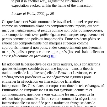
to put it in another way, against the structures of
expectation evoked within the frame of the interaction.
Locher et Watts, 2005, p. 29
Ce que Locher et Watts nomment le travail relationnel se présente
comme un continuum allant des comportements impolis, qui sont
marqués négativement, et perçus comme non polis ou inappropriés,
aux comportements
over-polite
, également marqués négativement et
perçus comme non polis ou inappropriés. Entre ces deux pôles se
situent des comportements non marqués et perçus comme
appropriés, même si non polis, et des comportements positivement
marqués, polis et perçus comme appropriés (les seuls habituellement
envisagés comme du
facework
)
[10]
.
En adoptant la perspective de ces deux auteurs, nous considérons
que les échanges considérés comme impolis – dans la théorie
traditionnelle de la politesse (celle de Brown et Levinson, et ses
aménagements postérieurs) – sont également légitimes pour
envisager la négociation en interaction de la relation
interpersonnelle. C’est dans un corpus constitué de tels échanges, où
l’utilisation de l’impolitesse est un fort symbole identitaire et
communautaire, que nous avons examiné les marqueurs de la
relation interpersonnelle afin de cerner comment la négociation
interactionnelle est modifiée par la traduction française dans le