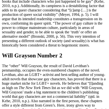
books that include characters who just happened to be gay” (Kehe,
2010, n.p.). Additionally, its campiness is a destabilizing factor that
adds to its queer character considering that “[c]amp […] is the
production of queer social visibility” (Meyer, 1994, p. 5). I will
argue that its intended readership constitutes a transgression on its
own, conforming its queer spirit. “The power of gay culture is the
power to critique mainstream culture, particularly in areas of
sexuality and gender, to be able to speak the ‘truth’ or offer an
alternative model” (Bronski, 2000, p. 56). This very intention of
presenting a different outlook of society (and sexuality) is what has
historically been considered a threat to hegemonic mores.
Will Grayson Number 2
The “other” Will Grayson, the result of David Levithan’s
penmanship, occupies the even-numbered chapters of the novel.
Levithan, also an LGBT+ activist and best-selling author of young-
adult novels that showcase gay characters, has proved that there is a
huge market niche for LGBT+ novels. He believes that “[l]anding
as high on
The New York Times
list as we did with ‘Will Grayson,
Will Grayson’ made a big statement to the children’s publishing
world that gay characters are not a commercial liability” (qtd. in
Kehe, 2010, n.p.). Also narrated in the first person, these chapters
offer a style different from Green’s. Here, irony gives way to