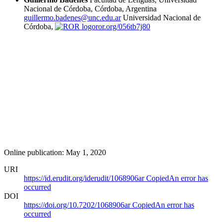
Nacional de Córdoba, Córdoba, Argentina
guillermo.badenes@unc.edu.ar
Universidad Nacional de
Córdoba,
ror.org/056tb7j80
Online publication: May 1, 2020
URI
https://id.erudit.org/iderudit/1068906ar
Copied
An error has
occurred
DOI
https://doi.org/10.7202/1068906ar
Copied
An error has
occurred