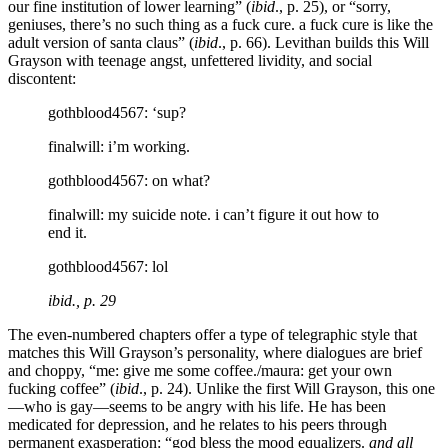
our fine institution of lower learning” (
ibid
., p. 25), or “sorry,
geniuses, there’s no such thing as a fuck cure. a fuck cure is like the
adult version of santa claus” (
ibid
., p. 66). Levithan builds this Will
Grayson with teenage angst, unfettered lividity, and social
discontent:
gothblood4567: ‘sup?
finalwill: i’m working.
gothblood4567: on what?
finalwill: my suicide note. i can’t figure it out how to
end it.
gothblood4567: lol
ibid
., p. 29
The even-numbered chapters offer a type of telegraphic style that
matches this Will Grayson’s personality, where dialogues are brief
and choppy, “me: give me some coffee./maura: get your own
fucking coffee” (
ibid
., p. 24). Unlike the first Will Grayson, this one
—who is gay—seems to be angry with his life. He has been
medicated for depression, and he relates to his peers through
permanent exasperation: “god bless the mood equalizers.
and all