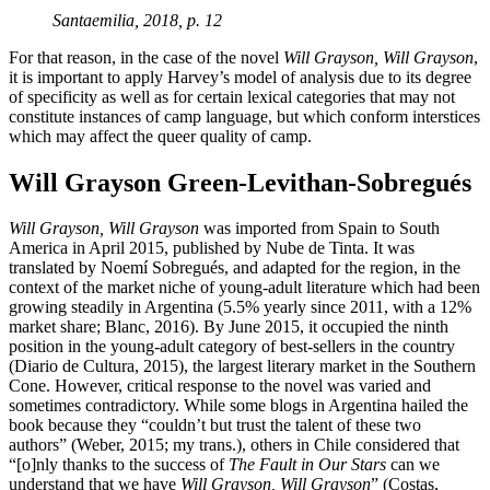
Santaemilia, 2018, p. 12
For that reason, in the case of the novel
Will Grayson, Will
Grayson
,
it is important to apply Harvey’s model of analysis due to its degree
of specificity as well as for certain lexical categories that may not
constitute instances of camp language, but which conform interstices
which may affect the queer quality of camp.
Will Grayson Green-Levithan-Sobregués
Will Grayson, Will Grayson
was imported from Spain to South
America in April 2015, published by Nube de Tinta. It was
translated by Noemí Sobregués, and adapted for the region, in the
context of the market niche of young-adult literature which had been
growing steadily in Argentina (5.5% yearly since 2011, with a 12%
market share; Blanc, 2016). By June 2015, it occupied the ninth
position in the young-adult category of best-sellers in the country
(Diario de Cultura, 2015), the largest literary market in the Southern
Cone. However, critical response to the novel was varied and
sometimes contradictory. While some blogs in Argentina hailed the
book because they “couldn’t but trust the talent of these two
authors” (Weber, 2015; my trans.), others in Chile considered that
“[o]nly thanks to the success of
The Fault in Our Stars
can we
understand that we have
Will Grayson, Will Grayson
” (Costas,