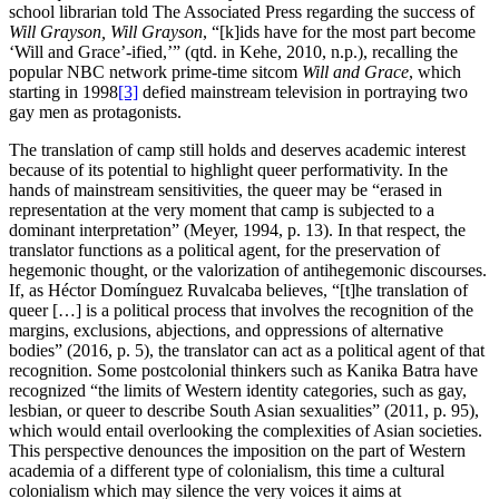
school librarian told The Associated Press regarding the success of
Will
Grayson, Will
Grayson
, “[k]ids have for the most part become
‘Will and Grace’-ified,’” (qtd. in Kehe, 2010, n.p.), recalling the
popular NBC network prime-time sitcom
Will and Grace
, which
starting in 1998
[3]
defied mainstream television in portraying two
gay men as protagonists.
The translation of camp still holds and deserves academic interest
because of its potential to highlight queer performativity. In the
hands of mainstream sensitivities, the queer may be “erased in
representation at the very moment that camp is subjected to a
dominant interpretation” (Meyer, 1994, p. 13). In that respect, the
translator functions as a political agent, for the preservation of
hegemonic thought, or the valorization of antihegemonic discourses.
If, as Héctor Domínguez Ruvalcaba believes, “[t]he translation of
queer […] is a political process that involves the recognition of the
margins, exclusions, abjections, and oppressions of alternative
bodies” (2016, p. 5), the translator can act as a political agent of that
recognition. Some postcolonial thinkers such as Kanika Batra have
recognized “the limits of Western identity categories, such as gay,
lesbian, or queer to describe South Asian sexualities” (2011, p. 95),
which would entail overlooking the complexities of Asian societies.
This perspective denounces the imposition on the part of Western
academia of a different type of colonialism, this time a cultural
colonialism which may silence the very voices it aims at