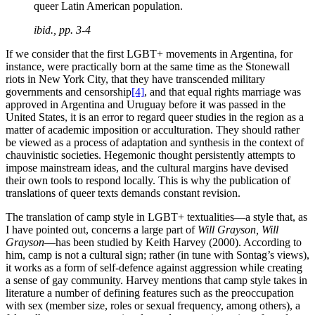
queer Latin American population.
ibid.
, pp. 3-4
If we consider that the first LGBT+ movements in Argentina, for
instance, were practically born at the same time as the Stonewall
riots in New York City, that they have transcended military
governments and censorship
[4]
, and that equal rights marriage was
approved in Argentina and Uruguay before it was passed in the
United States, it is an error to regard queer studies in the region as a
matter of academic imposition or acculturation. They should rather
be viewed as a process of adaptation and synthesis in the context of
chauvinistic societies. Hegemonic thought persistently attempts to
impose mainstream ideas, and the cultural margins have devised
their own tools to respond locally. This is why the publication of
translations of queer texts demands constant revision.
The translation of camp style in LGBT+ textualities—a style that, as
I have pointed out, concerns a large part of
Will Grayson, Will
Grayson
—has been studied by Keith Harvey (2000). According to
him, camp is not a cultural sign; rather (in tune with Sontag’s views),
it works as a form of self-defence against aggression while creating
a sense of gay community. Harvey mentions that camp style takes in
literature a number of defining features such as the preoccupation
with sex (member size, roles or sexual frequency, among others), a