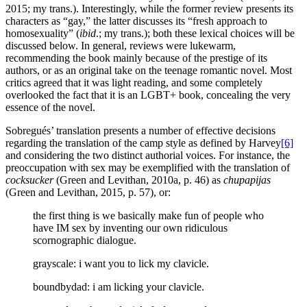
2015; my trans.). Interestingly, while the former review presents its
characters as “gay,” the latter discusses its “fresh approach to
homosexuality” (
ibid
.; my trans.); both these lexical choices will be
discussed below. In general, reviews were lukewarm,
recommending the book mainly because of the prestige of its
authors, or as an original take on the teenage romantic novel. Most
critics agreed that it was light reading, and some completely
overlooked the fact that it is an LGBT+ book, concealing the very
essence of the novel.
Sobregués’ translation presents a number of effective decisions
regarding the translation of the camp style as defined by Harvey
[6]
and considering the two distinct authorial voices. For instance, the
preoccupation with sex may be exemplified with the translation of
cocksucker
(Green and Levithan, 2010a, p. 46) as
chupapijas
(Green and Levithan, 2015, p. 57), or:
the first thing is we basically make fun of people who
have IM sex by inventing our own ridiculous
scornographic dialogue.
grayscale: i want you to lick my clavicle.
boundbydad: i am licking your clavicle.