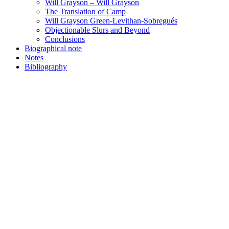
Will Grayson – Will Grayson
The Translation of Camp
Will Grayson Green-Levithan-Sobregués
Objectionable Slurs and Beyond
Conclusions
Biographical note
Notes
Bibliography