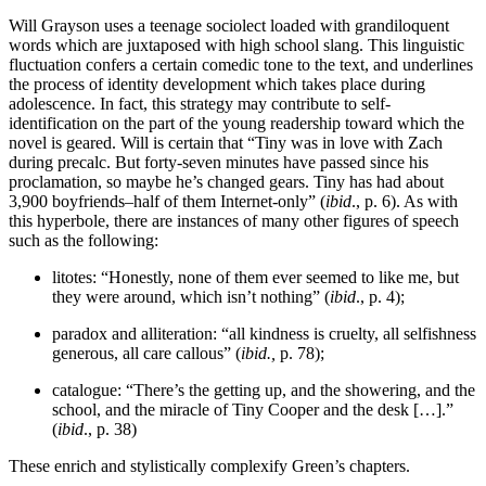
Will Grayson uses a teenage sociolect loaded with grandiloquent
words which are juxtaposed with high school slang. This linguistic
fluctuation confers a certain comedic tone to the text, and underlines
the process of identity development which takes place during
adolescence. In fact, this strategy may contribute to self-
identification on the part of the young readership toward which the
novel is geared. Will is certain that “Tiny was in love with Zach
during precalc. But forty-seven minutes have passed since his
proclamation, so maybe he’s changed gears. Tiny has had about
3,900 boyfriends–half of them Internet-only” (
ibid
., p. 6). As with
this hyperbole, there are instances of many other figures of speech
such as the following:
litotes: “Honestly, none of them ever seemed to like me, but
they were around, which isn’t nothing” (
ibid
., p. 4);
paradox and alliteration: “all kindness is cruelty, all selfishness
generous, all care callous” (
ibid.,
p. 78);
catalogue: “There’s the getting up, and the showering, and the
school, and the miracle of Tiny Cooper and the desk […].”
(
ibid
., p. 38)
These enrich and stylistically complexify Green’s chapters.