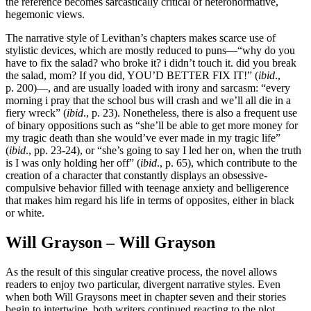
the reference becomes sarcastically critical of heteronormative,
hegemonic views.
The narrative style of Levithan’s chapters makes scarce use of
stylistic devices, which are mostly reduced to puns—“why do you
have to fix the salad? who broke it? i didn’t touch it. did you break
the salad, mom? If you did, YOU’D BETTER FIX IT!” (
ibid
.,
p. 200)—, and are usually loaded with irony and sarcasm: “every
morning i pray that the school bus will crash and we’ll all die in a
fiery wreck” (
ibid
., p. 23). Nonetheless, there is also a frequent use
of binary oppositions such as “she’ll be able to get more money for
my tragic death than she would’ve ever made in my tragic life”
(
ibid
., pp. 23-24), or “she’s going to say I led her on, when the truth
is I was only holding her off” (
ibid
., p. 65), which contribute to the
creation of a character that constantly displays an obsessive-
compulsive behavior filled with teenage anxiety and belligerence
that makes him regard his life in terms of opposites, either in black
or white.
Will Grayson – Will Grayson
As the result of this singular creative process, the novel allows
readers to enjoy two particular, divergent narrative styles. Even
when both Will Graysons meet in chapter seven and their stories
begin to intertwine, both writers continued reacting to the plot