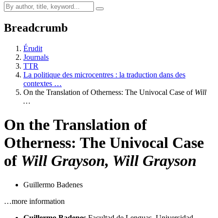
Breadcrumb
Érudit
Journals
TTR
La politique des microcentres : la traduction dans des
contextes …
On the Translation of Otherness: The Univocal Case of
Will
…
On the Translation of
Otherness: The Univocal Case
of
Will Grayson, Will Grayson
Guillermo Badenes
…more information
Guillermo Badenes
Facultad de Lenguas, Universidad