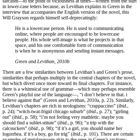
sarcasm—to the point of viciousness at times—written from the start
in lower-case letters because, as Levithan explains to Green in the
interview that accompanies the English version of the novel, this
Will Grayson regards himself self-deprecatingly:
He is a lowercase person. He is used to communicating
online, where people are encouraged to be lowercase
people. His whole self-image is what he projects in that
space, and his one comfortable form of communication
is when he is anonymous and sending instant messages.
Green and Levithan, 2010b
There are a few similarities between Levithan’s and Green’s prose,
similarities that perhaps multiply in the central chapters of the novel,
but which divert once more toward its final chapters. For instance,
there is a whimsical use of grammar—which may perhaps resemble
Green’s playful use of the language—, “i don’t believe in that. i
believe against that” (Green and Levithan, 2010a, p. 23). Similarly,
Levithan’s chapters are rich in neologisms: “crappaccino” (
ibid
.,
p. 24); “witch-twat-frigid chicago suburb” (
ibid
., p. 27); “girling
out” (
ibid
., p. 58); “i’m not feeling very mathletic. maybe you
should find a sublet-stitute” (
ibid
., p. 96); “a trip with the
calcsuckers” (
ibid
., p. 98); “if it’s a girl, you should name her
logorrhea. if it’s a boy, go for trig” (
ibid
., p. 101). There are certain
examples of metalanguage akin to the ones in Green’s sections: