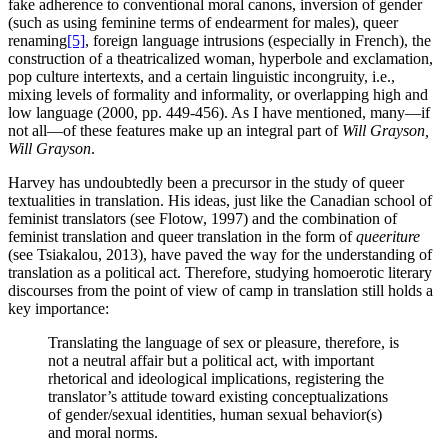
fake adherence to conventional moral canons, inversion of gender
(such as using feminine terms of endearment for males), queer
renaming
[5]
, foreign language intrusions (especially in French), the
construction of a theatricalized woman, hyperbole and exclamation,
pop culture intertexts, and a certain linguistic incongruity, i.e.,
mixing levels of formality and informality, or overlapping high and
low language (2000, pp. 449-456). As I have mentioned, many—if
not all—of these features make up an integral part of
Will Grayson,
Will Grayson
.
Harvey has undoubtedly been a precursor in the study of queer
textualities in translation. His ideas, just like the Canadian school of
feminist translators (see Flotow, 1997) and the combination of
feminist translation and queer translation in the form of
queeriture
(see Tsiakalou, 2013), have paved the way for the understanding of
translation as a political act. Therefore, studying homoerotic literary
discourses from the point of view of camp in translation still holds a
key importance:
Translating the language of sex or pleasure, therefore, is
not a neutral affair but a political act, with important
rhetorical and ideological implications, registering the
translator’s attitude toward existing conceptualizations
of gender/sexual identities, human sexual behavior(s)
and moral norms.