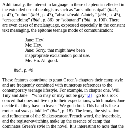
Additionally, the interest in language in these chapters is reflected in
the extended use of neologisms such as “arelantionshipal” (
ibid
.,
p. 42), “unhot” (
ibid
., p. 43), “absuh-freakin’-lutely” (
ibid
., p. 45),
“crescendoing” (
ibid
., p. 86), or “sobutand” (
ibid
., p. 190). There
are even cases of metalanguage, expressed especially in the constant
text messaging, the epitome teenage mode of communication:
Jane: Hey!
Me: Hey.
Jane: Sorry, that might have been
inappropriate exclamation point use.
Me: Ha. All good.
ibid
., p. 40
These features contribute to grant Green’s chapters their camp style
and are frequently combined with numerous references to the
contemporary teenage lifestyle. For example, in chapter one, Will,
Tiny and Jane—“who may or may not be gay”
[2]
—go to a rock
concert that does not live up to their expectations, which makes Jane
decide that they have to leave: “We gotta bolt. This band is like a
root canal
sans
painkiller” (
ibid
., p. 18). The irony, the stylization
and refinement of the Shakespearean/French word, the hyperbole,
and the register-switching make up the essence of camp that
dominates Green’s style in the novel. It is interesting to note that the