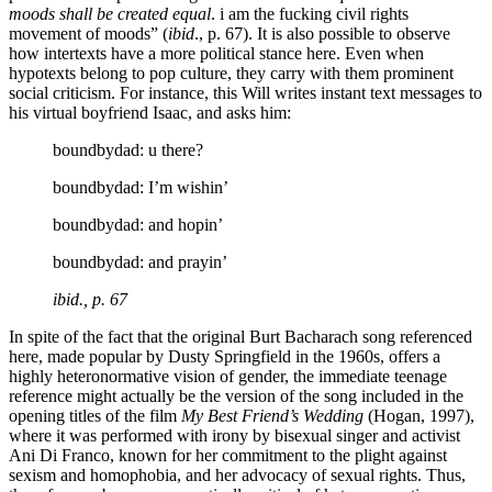
moods shall be created equal
. i am the fucking civil rights
movement of moods” (
ibid
., p. 67). It is also possible to observe
how intertexts have a more political stance here. Even when
hypotexts belong to pop culture, they carry with them prominent
social criticism. For instance, this Will writes instant text messages to
his virtual boyfriend Isaac, and asks him:
boundbydad: u there?
boundbydad: I’m wishin’
boundbydad: and hopin’
boundbydad: and prayin’
ibid
., p. 67
In spite of the fact that the original Burt Bacharach song referenced
here, made popular by Dusty Springfield in the 1960s, offers a
highly heteronormative vision of gender, the immediate teenage
reference might actually be the version of the song included in the
opening titles of the film
My Best Friend’s Wedding
(Hogan, 1997),
where it was performed with irony by bisexual singer and activist
Ani Di Franco, known for her commitment to the plight against
sexism and homophobia, and her advocacy of sexual rights. Thus,