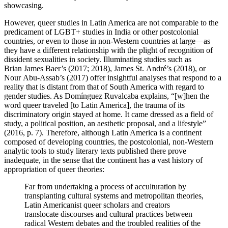
showcasing.
However, queer studies in Latin America are not comparable to the
predicament of LGBT+ studies in India or other postcolonial
countries, or even to those in non-Western countries at large—as
they have a different relationship with the plight of recognition of
dissident sexualities in society. Illuminating studies such as
Brian James Baer’s (2017; 2018), James St. André’s (2018), or
Nour Abu-Assab’s (2017) offer insightful analyses that respond to a
reality that is distant from that of South America with regard to
gender studies. As Domínguez Ruvalcaba explains, “[w]hen the
word queer traveled [to Latin America], the trauma of its
discriminatory origin stayed at home. It came dressed as a field of
study, a political position, an aesthetic proposal, and a lifestyle”
(2016, p. 7). Therefore, although Latin America is a continent
composed of developing countries, the postcolonial, non-Western
analytic tools to study literary texts published there prove
inadequate, in the sense that the continent has a vast history of
appropriation of queer theories:
Far from undertaking a process of acculturation by
transplanting cultural systems and metropolitan theories,
Latin Americanist queer scholars and creators
translocate discourses and cultural practices between
radical Western debates and the troubled realities of the