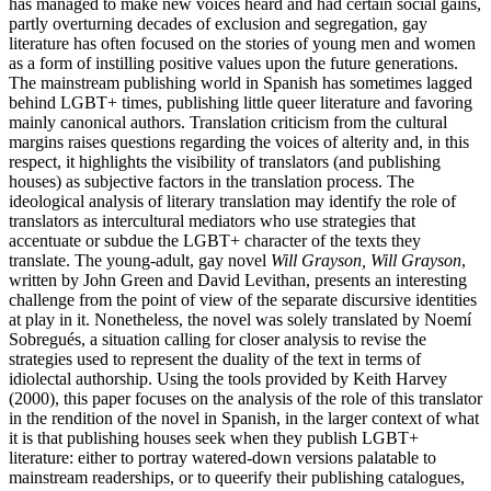
has managed to make new voices heard and had certain social gains,
partly overturning decades of exclusion and segregation, gay
literature has often focused on the stories of young men and women
as a form of instilling positive values upon the future generations.
The mainstream publishing world in Spanish has sometimes lagged
behind LGBT+ times, publishing little queer literature and favoring
mainly canonical authors. Translation criticism from the cultural
margins raises questions regarding the voices of alterity and, in this
respect, it highlights the visibility of translators (and publishing
houses) as subjective factors in the translation process. The
ideological analysis of literary translation may identify the role of
translators as intercultural mediators who use strategies that
accentuate or subdue the LGBT+ character of the texts they
translate. The young-adult, gay novel
Will Grayson, Will Grayson
,
written by John Green and David Levithan, presents an interesting
challenge from the point of view of the separate discursive identities
at play in it. Nonetheless, the novel was solely translated by Noemí
Sobregués, a situation calling for closer analysis to revise the
strategies used to represent the duality of the text in terms of
idiolectal authorship. Using the tools provided by Keith Harvey
(2000), this paper focuses on the analysis of the role of this translator
in the rendition of the novel in Spanish, in the larger context of what
it is that publishing houses seek when they publish LGBT+
literature: either to portray watered-down versions palatable to
mainstream readerships, or to queerify their publishing catalogues,