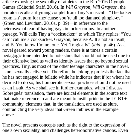
article exposing the sexuality of athletes in the Rio 2016 Olympic
Games (Editorial Staff, 2016). In
Will Grayson, Will Grayson
, the
narrator recalls a rhyming couplet from Tiny’s musical—“The locker
room isn’t porn for me/’cause you’re all too damned pimple-ey”
(Green and Levithan, 2010a, p. 39)—in reference to the
heterosexual fear of having gays in locker rooms. In another
passage, Will calls Tiny a “cocksucker,” to which Tiny replies: “You
can’t call me a cocksucker, Grayson, because A. It’s not an insult,
and B. You know I’m not one. Yet. Tragically” (
ibid
., p. 46). As a
novel geared toward young readers, there is at times a certain
pedagogic tone intended to note slurs that should not be used due to
their offensive load as well as identity issues that go beyond sexual
practices. Tiny, as most of the other teenage characters in the novel,
is not sexually active yet. Therefore, he jokingly protests the fact that
he has not engaged in fellatio while he indicates that if (or when) he
decided to do so, his homoerotic sexual practices should not be used
as an insult. As we shall see in further examples, when I discuss
Sobregués’ translation, there are lexical elements in the source text
that make reference to and are meant to instill pride in the LGBT+
community, elements that, in the translation, are used as slurs,
contradicting the very ideas that Green imbues in the example
above.
The novel presents concepts such as the right to the expression of
one’s own sexuality, and challenges heteronormative canons. Even