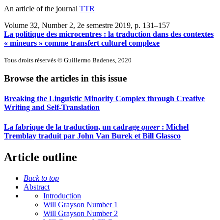
An article of the journal
TTR
Volume 32, Number 2, 2e semestre 2019
, p. 131–157
La politique des microcentres : la traduction dans des contextes
« mineurs » comme transfert culturel complexe
Tous droits réservés © Guillermo Badenes, 2020
Browse the articles in this issue
Breaking the Linguistic Minority Complex through Creative
Writing and Self-Translation
La fabrique de la traduction, un cadrage
queer
: Michel
Tremblay traduit par John Van Burek et Bill Glassco
Article outline
Back to top
Abstract
Introduction
Will Grayson Number 1
Will Grayson Number 2