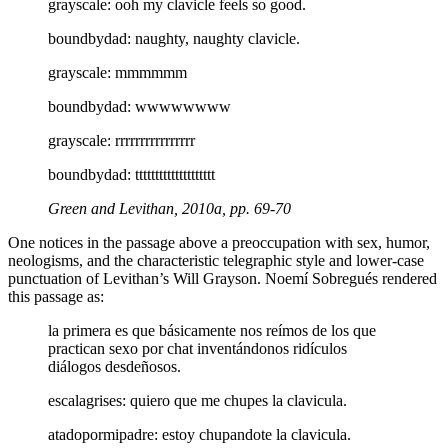
grayscale: ooh my clavicle feels so good.
boundbydad: naughty, naughty clavicle.
grayscale: mmmmmm
boundbydad: wwwwwwww
grayscale: rrrrrrrrrrrrrrrr
boundbydad: tttttttttttttttttttt
Green and Levithan, 2010a, pp. 69-70
One notices in the passage above a preoccupation with sex, humor,
neologisms, and the characteristic telegraphic style and lower-case
punctuation of Levithan’s Will Grayson. Noemí Sobregués rendered
this passage as:
la primera es que básicamente nos reímos de los que
practican sexo por chat inventándonos ridículos
diálogos desdeñosos.
escalagrises: quiero que me chupes la clavicula.
atadopormipadre: estoy chupandote la clavicula.