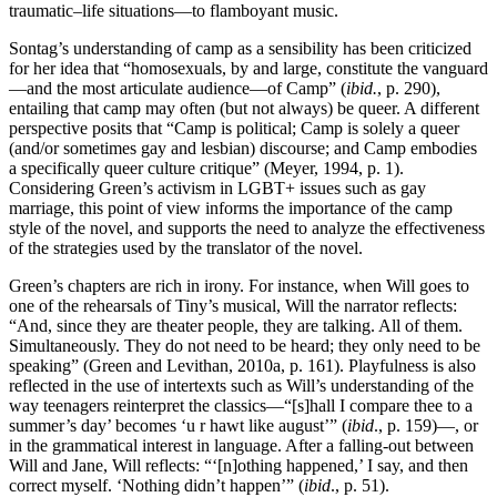
traumatic–life situations—to flamboyant music.
Sontag’s understanding of camp as a sensibility has been criticized
for her idea that “homosexuals, by and large, constitute the vanguard
—and the most articulate audience—of Camp” (
ibid.
, p. 290),
entailing that camp may often (but not always) be queer. A different
perspective posits that “Camp is political; Camp is solely a queer
(and/or sometimes gay and lesbian) discourse; and Camp embodies
a specifically queer culture critique” (Meyer, 1994, p. 1).
Considering Green’s activism in LGBT+ issues such as gay
marriage, this point of view informs the importance of the camp
style of the novel, and supports the need to analyze the effectiveness
of the strategies used by the translator of the novel.
Green’s chapters are rich in irony. For instance, when Will goes to
one of the rehearsals of Tiny’s musical, Will the narrator reflects:
“And, since they are theater people, they are talking. All of them.
Simultaneously. They do not need to be heard; they only need to be
speaking” (Green and Levithan, 2010a, p. 161). Playfulness is also
reflected in the use of intertexts such as Will’s understanding of the
way teenagers reinterpret the classics—“[s]hall I compare thee to a
summer’s day’ becomes ‘u r hawt like august’” (
ibid
., p. 159)—, or
in the grammatical interest in language. After a falling-out between
Will and Jane, Will reflects: “‘[n]othing happened,’ I say, and then
correct myself. ‘Nothing didn’t happen’” (
ibid
., p. 51).