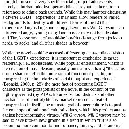
though it presents a very specific social group of adolescents,
namely suburban middle/upper-middle class youths, there are no
references to ethnic backgrounds. While this may hamper discussing
a diverse LGBT+ experience, it may also allow readers of varied
backgrounds to identify with different forms of the LGBT+
experience: Tiny is large and campy; Levithan’s Will Grayson is an
introverted angry, young man; Jane may or may not be a lesbian,
and Tiny’s assortment of would-be boyfriends range from jocks to
nerds, to geeks, and all other shades in between.
While the novel could be accused of fostering an assimilated vision
of the LGBT+ experience, it is important to emphasize its target
readership, i.e., adolescents. While popular entertainment, which is
the creation of mass pleasure, usually aims at revitalizing “the status
quo in sharp relief to the more radical function of pushing or
transgressing the boundaries of social thought and experience”
(Bronski, 2000, p. 28), the mere fact of presenting LGBT+
characters as the protagonists of the novel in the context of the
highly governed (by PTAs, libraries, school districts and other
mechanisms of control) literary market represents a feat of
transgression in itself. The ultimate goal of queer culture is to push
the envelope of traditional cultural values, which this product attains
against heteronormative virtues.
Will
Grayson, Will
Grayson
may be
said to have broken new ground in a trend in which “[i]t is also
becoming more common to find romance, fantasy, and paranormal