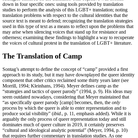
down in four specific ones: using tools provided by translation
studies to perform the analysis of this LGBT+ translation; noting
translation problems with respect to the cultural identities that the
source text is meant to defend; recognizing the translation strategies
used in this type of text as a means to reflect upon the problems that
may arise when silencing voices that stand up for resistance and
otherness; examining these findings to highlight a way to recuperate
the voices of cultural protest in the translation of LGBT+ literature.
The Translation of Camp
Sontag’s attempt to define the concept of “camp” provided a first
approach to its study, but it may have downplayed the queer identity
component that other critics reclaimed some thirty years later (see
Morrill, 1994; Kleinhans, 1994). Meyer defines camp as the
“strategies and tactics of queer parody” (1994, p. 9). His ideas may
seem outdated nowadays, considering that Meyer maintained that
“as specifically queer parody [camp] becomes, then, the
only
process by which the queer is able to enter representation and to
produce social visibility” (
ibid
., p. 11, emphasis added). While it is
arguably the only process of queer representation today and still
dominates much of queer culture in 2019, it certainly preserves
“cultural and ideological analytic potential” (Meyer, 1994, p. 10)
that requires further commentary in translation studies. As one