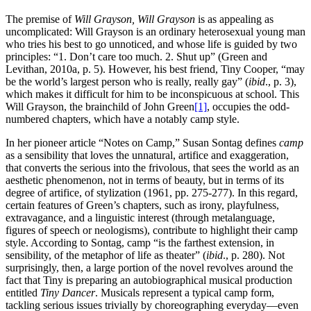
The premise of
Will Grayson, Will Grayson
is as appealing as
uncomplicated: Will Grayson is an ordinary heterosexual young man
who tries his best to go unnoticed, and whose life is guided by two
principles: “1. Don’t care too much. 2. Shut up” (Green and
Levithan, 2010a, p. 5). However, his best friend, Tiny Cooper, “may
be the world’s largest person who is really, really gay” (
ibid
., p. 3),
which makes it difficult for him to be inconspicuous at school. This
Will Grayson, the brainchild of John Green
[1]
, occupies the odd-
numbered chapters, which have a notably camp style.
In her pioneer article “Notes on Camp,” Susan Sontag defines
camp
as a sensibility that loves the unnatural, artifice and exaggeration,
that converts the serious into the frivolous, that sees the world as an
aesthetic phenomenon, not in terms of beauty, but in terms of its
degree of artifice, of stylization (1961, pp. 275-277). In this regard,
certain features of Green’s chapters, such as irony, playfulness,
extravagance, and a linguistic interest (through metalanguage,
figures of speech or neologisms), contribute to highlight their camp
style. According to Sontag, camp “is the farthest extension, in
sensibility, of the metaphor of life as theater” (
ibid
., p. 280). Not
surprisingly, then, a large portion of the novel revolves around the
fact that Tiny is preparing an autobiographical musical production
entitled
Tiny Dancer
. Musicals represent a typical camp form,
tackling serious issues trivially by choreographing everyday—even