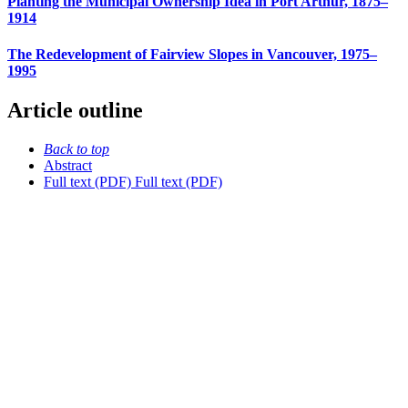
Planting the Municipal Ownership Idea in Port Arthur, 1875–
1914
The Redevelopment of Fairview Slopes in Vancouver, 1975–
1995
Article outline
Back to top
Abstract
Full text (PDF)
Full text (PDF)