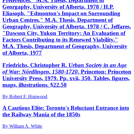
Preferences." M.A. Thesis, Department of
Georgaphy, University of Alberta, 1978 / H.P.
Eliasoph, "Edmonton's Impact on Surrounding
Urban Centres." M.A. Thesis, Department of
Geography, University of Alberta, 1978 / C. Jeffares,
"Dawson City, Yukon Territory: An Evaluation of
Factors Contributing to its Renewed Viability."
M.A. Thesis, Department of Geography, University
of Alberta, 1977
Friedrichs, Christopher R.
Urban Society in an Age
of War: Nördlingen, 1580-1720
. Princeton: Princeton
University Press, 1979. Pp. xvii, 350. Tables, figures,
maps, illustrations. $22.50
By Robert F. Hopwood
A Cautious Elite: Toronto's Reluctant Entrance into
the Railway Mania of the 1850s
By William A. White