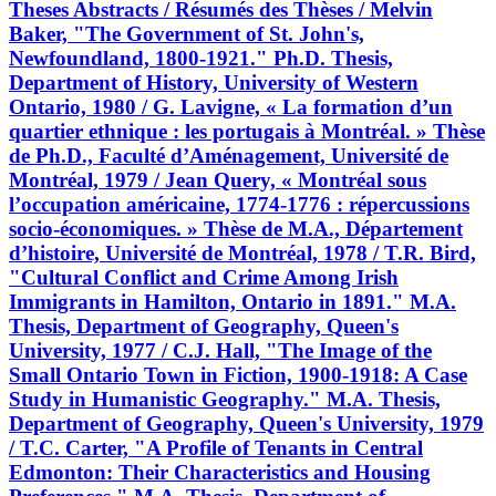
Theses Abstracts / Résumés des Thèses / Melvin
Baker, "The Government of St. John's,
Newfoundland, 1800-1921." Ph.D. Thesis,
Department of History, University of Western
Ontario, 1980 / G. Lavigne, « La formation d’un
quartier ethnique : les portugais à Montréal. » Thèse
de Ph.D., Faculté d’Aménagement, Université de
Montréal, 1979 / Jean Query, « Montréal sous
l’occupation américaine, 1774-1776 : répercussions
socio-économiques. » Thèse de M.A., Département
d’histoire, Université de Montréal, 1978 / T.R. Bird,
"Cultural Conflict and Crime Among Irish
Immigrants in Hamilton, Ontario in 1891." M.A.
Thesis, Department of Geography, Queen's
University, 1977 / C.J. Hall, "The Image of the
Small Ontario Town in Fiction, 1900-1918: A Case
Study in Humanistic Geography." M.A. Thesis,
Department of Geography, Queen's University, 1979
/ T.C. Carter, "A Profile of Tenants in Central
Edmonton: Their Characteristics and Housing