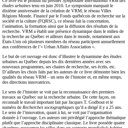
Ce livre est le produit du premier
Symposium international VRM des
études urbaines
tenu en juin 2010. Le symposium marquait le
dixième anniversaire de la création de VRM, le réseau Villes
Régions Monde. Financé par le Fonds québécois de recherche sur la
société et la culture (FQRSC), ce réseau fait la concertation,
l’animation, la formation ainsi que la diffusion des résultats de la
recherche. VRM a établi une présence dynamique dans le milieu de
la recherche au Québec et ailleurs dans le monde, notamment aux
États-Unis où plusieurs membres du réseau participent annuellement
aux conférences de l’« Urban Affairs Association ».
Le but de cet ouvrage est donc d’illustrer le dynamisme des études
urbaines au Québec depuis les dix dernières années avec ses
nouveaux programmes, ses chaires de recherche, ses écrits, etc.
D’ailleurs les choix faits par les auteurs de ce livre démontre bien les
qualités du réseau VRM – un sens de l’histoire et, en même temps,
des directions innovatrices.
Le sens de l’histoire se voit par la reconnaissance des premiers
travaux au Québec sur la recherche urbaine. De cette façon, on
reconnaît le travail important fait par Jacques T. Godbout et le
numéro de
Recherches sociographiques
qu’il a dirigé il y a 25 ans.
Le sens de l’innovation, quant à lui, se voit par l’organisation
donnée à l’ouvrage. Les auteurs ont privilégié l’approche thématique
plutôt que l’approche disciplinaire classique. Le livre possède quatre
chapitres: gouverner les villes dans un contexte mondialisé; habiter