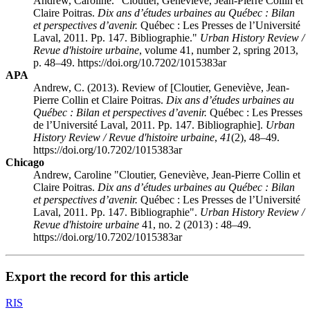
Andrew, Caroline. "Cloutier, Geneviève, Jean-Pierre Collin et
Claire Poitras.
Dix ans d’études urbaines au Québec : Bilan
et perspectives d’avenir.
Québec : Les Presses de l’Université
Laval, 2011. Pp. 147. Bibliographie."
Urban History Review /
Revue d'histoire urbaine
, volume 41, number 2, spring 2013,
p. 48–49. https://doi.org/10.7202/1015383ar
APA
Andrew, C. (2013). Review of [Cloutier, Geneviève, Jean-
Pierre Collin et Claire Poitras.
Dix ans d’études urbaines au
Québec : Bilan et perspectives d’avenir.
Québec : Les Presses
de l’Université Laval, 2011. Pp. 147. Bibliographie].
Urban
History Review / Revue d'histoire urbaine
,
41
(2), 48–49.
https://doi.org/10.7202/1015383ar
Chicago
Andrew, Caroline "Cloutier, Geneviève, Jean-Pierre Collin et
Claire Poitras.
Dix ans d’études urbaines au Québec : Bilan
et perspectives d’avenir.
Québec : Les Presses de l’Université
Laval, 2011. Pp. 147. Bibliographie".
Urban History Review /
Revue d'histoire urbaine
41, no. 2 (2013) : 48–49.
https://doi.org/10.7202/1015383ar
Export the record for this article
RIS