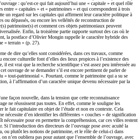
ouvrage : qu’est-ce qui fait aujourd’hui une « capitale » et quel rôle
es entre « capitales » et « patrimoines » et qui correspondent à trois
te un regard sur les capitales qui affirment leur caractère politique à
es ou dépassés, ou encore les velléités de reconstruction de
ur(s) patrimoine(s) et comment ces objets patrimoniaux peuvent
versalisée. Enfin, la troisième partie rapporte surtout des cas où le
ement, la postface d’Olivier Mongin rappelle le caractère hybride des
e « terrain » (p. 27).
trême de dire qu’elles sont considérées, dans ces travaux, comme
 encore culturelle font d’elles des lieux propices à l’existence des
il est vrai que la recherche scientifique s’est assez peu intéressée au
de cet ouvrage de se demander s’il est encore pertinent de parler de
s du « tout-patrimonial ». Pourtant, comme le patrimoine qui a su se
ation, à l’affirmation d’un caractère unique devenu nécessaire par la
 d’une façon nouvelle, dans la tension que cette reconnaissance
vrage ne réussissent pas toutes. En effet, comme le souligne les
er le fait capitulaire en objet de l’étude et non en contexte. Cela
nécessite d’en identifier les différentes « couches » de signification
ît nécessaire pour en permettre la compréhension, car ces villes restent
eur. Si l’introduction des directeurs de l’ouvrage pose avec acuité la
, ou plutôt les notions de patrimoine, et le rôle de celui-ci dans
 », on n’en oubliera pas pour autant que l’ensemble de l’ouvrage, avec