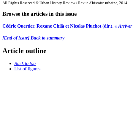
All Rights Reserved © Urban History Review / Revue d'histoire urbaine, 2014
Browse the articles in this issue
Cédric Quertier, Roxane Chilà et Nicolas Pluchot (dir.),
« Arriver
[End of issue] Back to summary
Article outline
Back to top
List of figures