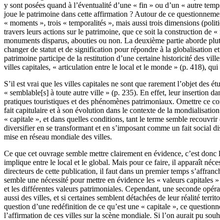
y sont posées quand à l’éventualité d’une « fin » ou d’un « autre temps 
joue le patrimoine dans cette affirmation ? Autour de ce questionnement, 
« moments », trois « temporalités », mais aussi trois dimensions (politiq
travers leurs actions sur le patrimoine, que ce soit la construction de
monuments disparus, abouties ou non. La deuxième partie aborde plutôt
changer de statut et de signification pour répondre à la globalisation e
patrimoine participe de la restitution d’une certaine historicité des vil
villes capitales, « articulation entre le local et le monde » (p. 418), 
S’il est vrai que les villes capitales ne sont que rarement l’objet des
« semblable[s] à toute autre ville » (p. 235). En effet, leur insertion 
pratiques touristiques et des phénomènes patrimoniaux. Omettre ce conte
fait capitulaire et à son évolution dans le contexte de la mondialisation
« capitale », et dans quelles conditions, tant le terme semble recouvrir
diversifier en se transformant et en s’imposant comme un fait social dis
mise en réseau mondiale des villes.
Ce que cet ouvrage semble mettre clairement en évidence, c’est donc la n
implique entre le local et le global. Mais pour ce faire, il apparaît né
directeurs de cette publication, il faut dans un premier temps s’affranchi
semble une nécessité pour mettre en évidence les « valeurs capitales »
et les différentes valeurs patrimoniales. Cependant, une seconde opérat
aussi des villes, et si certaines semblent détachées de leur réalité terri
question d’une redéfinition de ce qu’est une « capitale », ce questionne
l’affirmation de ces villes sur la scène mondiale. Si l’on aurait pu so