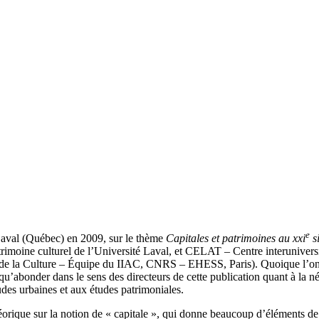
e
é Laval (Québec) en 2009, sur le thème
Capitales et patrimoines au
xxi
si
imoine culturel de l’Université Laval, et CELAT – Centre interuniversitaire
n de la Culture – Équipe du IIAC, CNRS – EHESS, Paris). Quoique l’on p
 qu’abonder dans le sens des directeurs de cette publication quant à la né
udes urbaines et aux études patrimoniales.
héorique sur la notion de « capitale », qui donne beaucoup d’éléments de