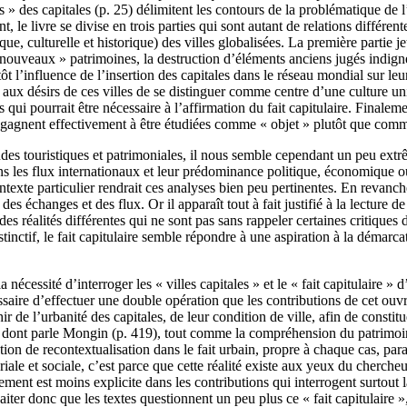
» des capitales (p. 25) délimitent les contours de la problématique de l’
le livre se divise en trois parties qui sont autant de relations différent
ue, culturelle et historique) des villes globalisées. La première partie jet
 « nouveaux » patrimoines, la destruction d’éléments anciens jugés indign
 l’influence de l’insertion des capitales dans le réseau mondial sur le
t aux désirs de ces villes de se distinguer comme centre d’une culture uni
les qui pourrait être nécessaire à l’affirmation du fait capitulaire. Final
qui gagnent effectivement à être étudiées comme « objet » plutôt que comm
 études touristiques et patrimoniales, il nous semble cependant un peu ex
dans les flux internationaux et leur prédominance politique, économique ou
xte particulier rendrait ces analyses bien peu pertinentes. En revanche, 
 des échanges et des flux. Or il apparaît tout à fait justifié à la lecture 
 des réalités différentes qui ne sont pas sans rappeler certaines critique
tinctif, le fait capitulaire semble répondre à une aspiration à la démarc
écessité d’interroger les « villes capitales » et le « fait capitulaire »
cessaire d’effectuer une double opération que les contributions de cet ou
r de l’urbanité des capitales, de leur condition de ville, afin de constitu
 dont parle Mongin (p. 419), tout comme la compréhension du patrimoine 
ion de recontextualisation dans le fait urbain, propre à chaque cas, para
toriale et sociale, c’est parce que cette réalité existe aux yeux du cherch
ment est moins explicite dans les contributions qui interrogent surtout la
uhaiter donc que les textes questionnent un peu plus ce « fait capitulaire