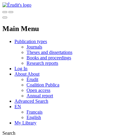
Main Menu
Publication types
Journals
Theses and dissertations
Books and proceedings
Research reports
Log In
About
About
Érudit
Coalition Publica
Open access
Annual report
Advanced Search
EN
Français
English
My Library
Search