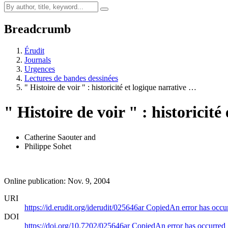
Breadcrumb
Érudit
Journals
Urgences
Lectures de bandes dessinées
" Histoire de voir " : historicité et logique narrative …
" Histoire de voir " : historici
Catherine Saouter
and
Philippe Sohet
Online publication: Nov. 9, 2004
URI
https://id.erudit.org/iderudit/025646ar
Copied
An error has occu
DOI
https://doi.org/10.7202/025646ar
Copied
An error has occurred