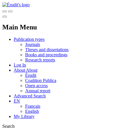
Main Menu
Publication types
Journals
Theses and dissertations
Books and proceedings
Research reports
Log In
About
About
Érudit
Coalition Publica
Open access
Annual report
Advanced Search
EN
Français
English
My Library
Search