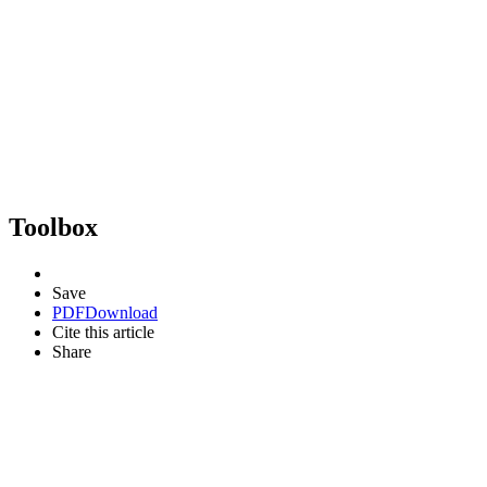
Toolbox
Save
PDF
Download
Cite this article
Share