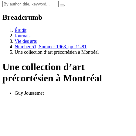
Breadcrumb
Érudit
Journals
Vie des arts
Number 51, Summer 1968, pp. 11-81
Une collection d’art précortésien à Montréal
Une collection d’art
précortésien à Montréal
Guy Joussemet