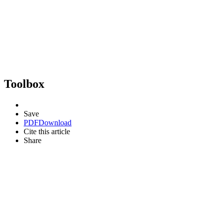
Toolbox
Save
PDF
Download
Cite this article
Share