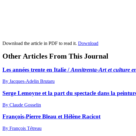
Download the article in PDF to read it.
Download
Other Articles From This Journal
Les années trente en Italie /
Annitrenta-Art et culture en
By Jacques-Adelin Brutaru
Serge Lemoyne et la part du spectacle dans la peintur
By Claude Gosselin
François-Pierre Bleau et Hélène Racicot
By François Tétreau