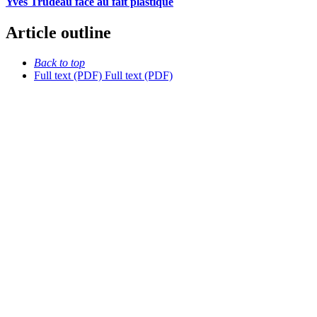
Yves Trudeau face au fait plastique
Article outline
Back to top
Full text (PDF)
Full text (PDF)