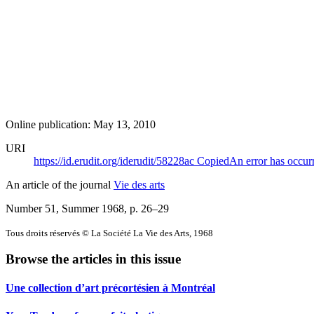
Online publication: May 13, 2010
URI
https://id.erudit.org/iderudit/58228ac
Copied
An error has occur
An article of the journal
Vie des arts
Number 51, Summer 1968
, p. 26–29
Tous droits réservés © La Société La Vie des Arts, 1968
Browse the articles in this issue
Une collection d’art précortésien à Montréal