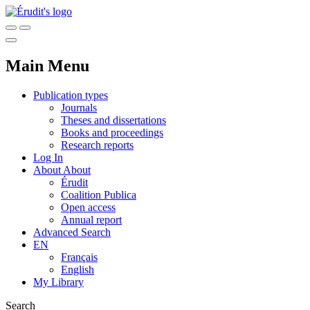
Main Menu
Publication types
Journals
Theses and dissertations
Books and proceedings
Research reports
Log In
About
About
Érudit
Coalition Publica
Open access
Annual report
Advanced Search
EN
Français
English
My Library
Search