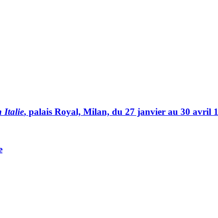
 Italie
, palais Royal, Milan, du 27 janvier au 30 avril 
e