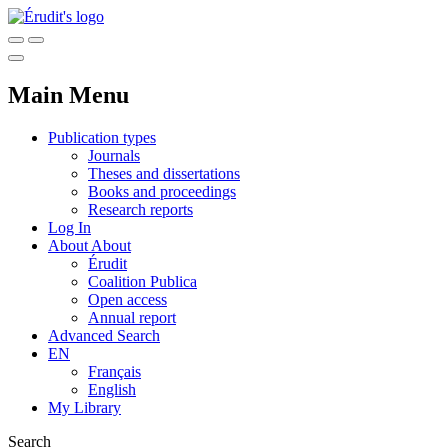
Main Menu
Publication types
Journals
Theses and dissertations
Books and proceedings
Research reports
Log In
About
About
Érudit
Coalition Publica
Open access
Annual report
Advanced Search
EN
Français
English
My Library
Search