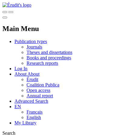
Main Menu
Publication types
Journals
Theses and dissertations
Books and proceedings
Research reports
Log In
About
About
Érudit
Coalition Publica
Open access
Annual report
Advanced Search
EN
Français
English
My Library
Search